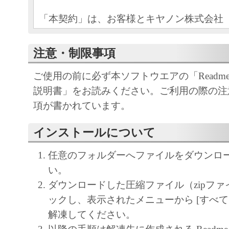
「本契約」は、お客様とキヤノン株式会社
といいます。）との間の契約です。「本契
がインストールされるキヤノンのソフトウ
注意・制限事項
ラインマニュアルおよびその他の電子的文
ご使用の前に必ず本ソフトウエアの「Readm
される場合、これらを含み、以下「許諾ソ
説明書」をお読みください。ご利用の際の注
いいます。）のお客様による使用について
項が書かれています。
様とキヤノンとの間の法的な合意事項です
「許諾ソフトウェア」をインストールされ
インストールについて
契約」に同意したことになります。お客様
同意できない場合、「許諾ソフトウェア」
任意のフォルダーへファイルをダウンロ
作業を中止し、「許諾ソフトウェア」をキ
い。
売店にご返却ください。
ダウンロードした圧縮ファイル（zipファ
ックし、表示されたメニューから [すべて
使用許諾
解凍してください。
キヤノンは、お客様に対し、キヤノ