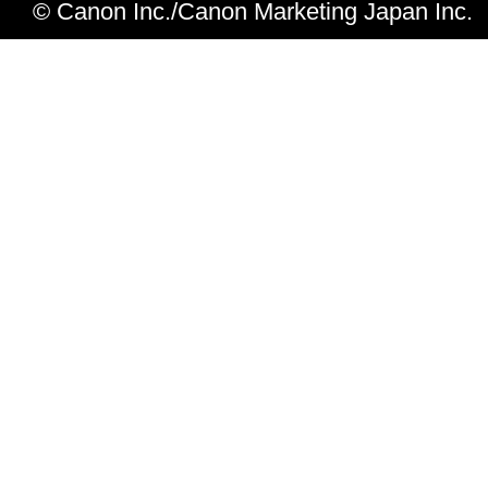
© Canon Inc./Canon Marketing Japan Inc.
「許諾ソフトウェア」は、『現状のま
IS）』の状態で使用許諾されます
ノンの子会社、キヤノンの関連会社
代理店および販売店は、「許諾ソフ
して、商品性および特定の目的への
含め、いかなる保証も、明示たると
わず一切しないものとします。
キヤノンは、お客様の正当な入手を
り証される、お客様の「許諾ソフト
日より90日の間、通常の使用状態
ィア」に物理的な欠陥がないことを
ヤノン、キヤノンの子会社、キヤノ
それらの販売代理店および販売店の
びお客様の唯一の救済は、かかる保
「メディア」の交換のみとします。