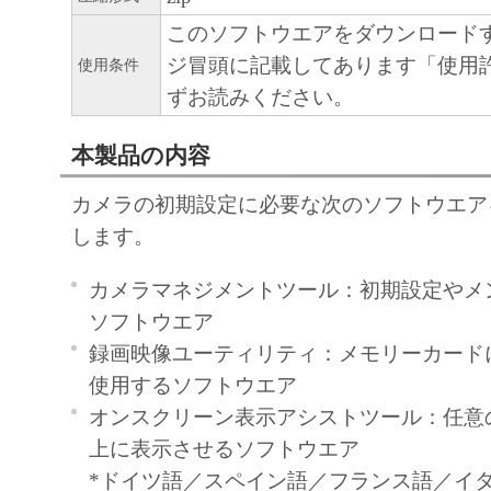
バースエンジニアリング、逆コンパ
センブルしないものとし、また第三
このソフトウエアをダウンロード
行為をさせないものとします。
ジ冒頭に記載してあります「使用
使用条件
制限
ずお読みください。
お客様は、いかなる場合においても
本製品の内容
譲渡、販売、頒布、リースもしくは
法により、第三者に「許諾ソフトウ
カメラの初期設定に必要な次のソフトウエア
たは利用させること、または「許諾
します。
を複製、もしくは翻訳することはで
お客様は、「許諾ソフトウェア」の
カメラマネジメントツール：初期設定やメ
を修正、改変、逆コンパイル、逆ア
ソフトウエア
他リバースエンジニアリング等し、
録画映像ユーティリティ：メモリーカード
グラミング言語に変換することはで
使用するソフトウエア
第三者にこのような行為をさせては
オンスクリーン表示アシストツール：任意
お客様は、「許諾ソフトウェア」に
上に表示させるソフトウエア
ンの著作権表示を変更、除去、また
*ドイツ語／スペイン語／フランス語／イ