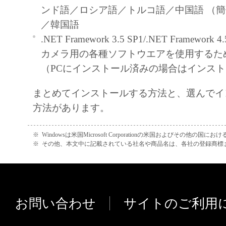
りません。
ンド語／ロシア語／トルコ語／中国語 （
権利帰属
／韓国語
著作権を含む、「許諾ソフトウェア」
.NET Framework 3.5 SP1/.NET Framew
原および所有権は、その内容によりキ
カメラ用の各種ソフトウエアを使用するた
ます
（PCにインストール済みの場合はインス
サポートおよびアップデート
まとめてインストールする方法と、選んでイ
キヤノン、キヤノンの子会社、それら
方法があります。
よび販売店は、「許諾ソフトウェア」
およびお客様による「許諾ソフトウェ
※
Windowsは米国Microsoft Corporationの米国およびその他の国
※
その他、本文中に記載されている社名や商品名は、各社の登録商標
援することについて、いかなる責任も
りません。また、本契約に基づき「許
ア」に対してアップデート、バグの修
ートがなされることはありません。
お問い合わせ
サイトのご利用
保証の否認・免責