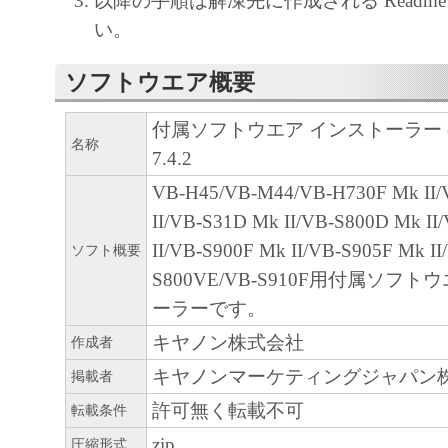
以降の手順は解凍先に作成される Readm
クカメラとともに使用することを目
い。
にお客様が購入されたライセンス数
のコンピュータにおいてのみ、「許
ソフトウエア概要
ア」を使用（「本契約」においては
付属ソフトウエア インストーラー (vbh45
ウェア」をコンピュータの記憶媒体
名称
7.4.2
ルすること、アクセスすること、も
ことのいずれも含むものとします。
VB-H45/VB-M44/VB-H730F Mk II
譲渡不能、且つ移転不能の非独占的
II/VB-S31D Mk II/VB-S800D Mk I
す。
II/VB-S900F Mk II/VB-S905F Mk I
ソフト概要
お客様は、上記1に基づいて「許諾
S800VE/VB-S910F用付属ソフ
を使用するためのバックアップとし
ーラーです。
の「許諾ソフトウェア」が記録され
キヤノン株式会社
作成者
「メディア」といいます。）を1部
キヤノンマーケティングジャパン
掲載者
します。
許可無く転載不可
転載条件
お客様は、本ソフトウェアを複製、
zip
圧縮形式