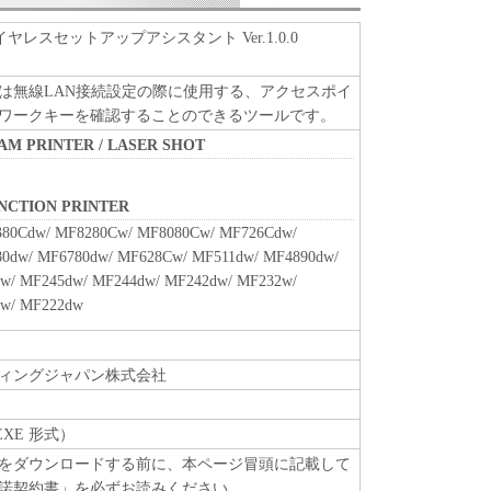
ア」を１部、複製することができます。
に定める場合を除き、キヤノンまたはキヤノンのライセンサ
P ワイヤレスセットアップアシスタント Ver.1.0.0
明示たると黙示たるとを問わず、本契約書によって
れるものではありません。
は無線LAN接続設定の際に使用する、アクセスポイ
ワークキーを確認することのできるツールです。
EAM PRINTER / LASER SHOT
、譲渡、販売、頒布、リースもしくは貸与その他の方
トウェア」を使用させることはできません。
ウェア」の全部または一部を修正、改変、逆コンパイ
UNCTION PRINTER
バースエンジニアリング等することはできません。
80Cdw/ MF8280Cw/ MF8080Cw/ MF726Cdw/
をさせてはなりません。
0dw/ MF6780dw/ MF628Cw/ MF511dw/ MF4890dw/
w/ MF245dw/ MF244dw/ MF242dw/ MF232w/
w/ MF222dw
原および所有権は、その内容によりキヤノンまたは
属します。
ィングジャパン株式会社
」に含まれるキヤノンまたはキヤノンのライセンサ
去しもしくは削除してはなりません。
EXE 形式）
をダウンロードする前に、本ページ冒頭に記載して
諾契約書」を必ずお読みください。