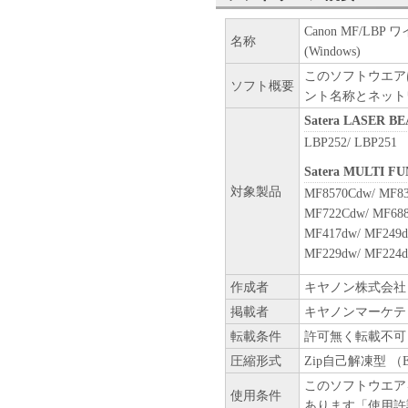
ップとして、「本ソフトウェ
(3) 上記(1)および(2)
Canon MF/LB
名称
ーのいかなる知的財産権も、
(Windows)
お客様に譲渡あるいは許諾さ
このソフトウエア
ソフト概要
ント名称とネット
２．制限
Satera LASER B
(1) お客様は、再使用許諾
LBP252/ LBP251
法により、第三者に「本ソフ
(2) お客様は、「本ソフト
Satera MULTI F
ル、逆アセンブル、その他リ
対象製品
MF8570Cdw/ MF83
また第三者にこのような行為
MF722Cdw/ MF688
MF417dw/ MF249d
３．帰属
MF229dw/ MF224d
「本ソフトウェア」に係る権
キヤノンのライセンサーに帰
作成者
キヤノン株式会社
掲載者
キヤノンマーケテ
４．著作権表示
転載条件
許可無く転載不可
お客様は、「本ソフトウェア
ーの著作権表示を変更し、除
圧縮形式
Zip自己解凍型 （
このソフトウエア
使用条件
５．保証の否認・免責
あります「使用許