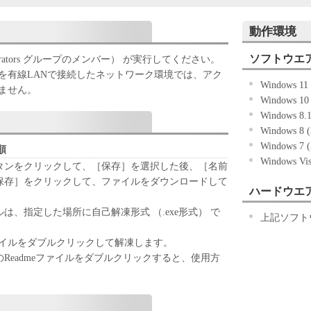
記のボタンをクリックした時点、または「本ソフト
動作環境
ずれかをもって、本契約書に同意したことになりま
ソフトウエ
strators グループのメンバー） が実行してください。
ない場合、「本ソフトウェア」を使用することはで
を有線LANで接続したネットワーク環境では、アク
Windows 1
ません。
Windows 10
Windows 8.
Windows 8 
「キヤノン製品」を利用する目的のために、「キヤノ
Windows 7 
ワークを通じ接続される複数のコンピューター（以
順
Windows Vi
）において、「本ソフトウェア」を使用（本契約書
タンをクリックして、［保存］を選択した後、［名前
ア」をコンピューターの記憶媒体上にインストール
保存］をクリックして、ファイルをダウンロードして
ハードウエ
ターにおいて表示すること、アクセスすること、も
も含むものとします。）するための非独占的権利を
は、指定した場所に自己解凍形式 （.exe形式） で
上記ソフト
お客様は、また「指定機器」にネットワークを通じ
上で、かかるコンピューターの使用者に対して「本
ァイルをダブルクリックして解凍します。
ことができますが、かかるコンピューターの使用者
Readmeファイルをダブルクリックすると、使用方
件を遵守させるとともに、その履行に関し全責任を
基づいて「本ソフトウェア」を使用するためのバックア