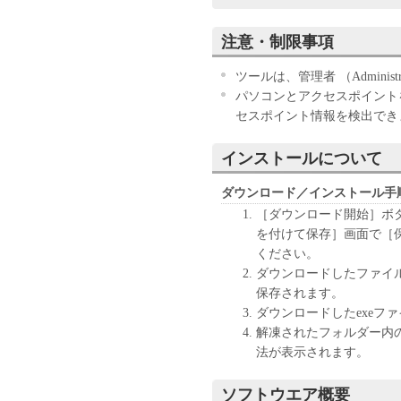
お客様は、『同意』を示す下
注意・制限事項
ウェア」のインストールのい
す。
ツールは、管理者 （Admini
お客様が本契約書に同意でき
パソコンとアクセスポイント
きません。
セスポイント情報を検出でき
１．許諾
インストールについて
(1) キヤノンは、お客様が
ン製品」に直接またはネット
ダウンロード／インストール手
下「指定機器」と言います。
［ダウンロード開始］ボ
においては、「本ソフトウェ
を付けて保存］画面で［
すること、またはコンピュー
ください。
しくは実行することのいずれ
ダウンロードしたファイル
お客様に対して許諾します。
保存されます。
て接続されたコンピューター
ダウンロードしたexeフ
ソフトウェア」を使用させる
解凍されたフォルダー内の
に本契約書上の義務および条
法が表示されます。
負うことを条件とします。
(2) お客様は、上記(1)に
ソフトウエア概要