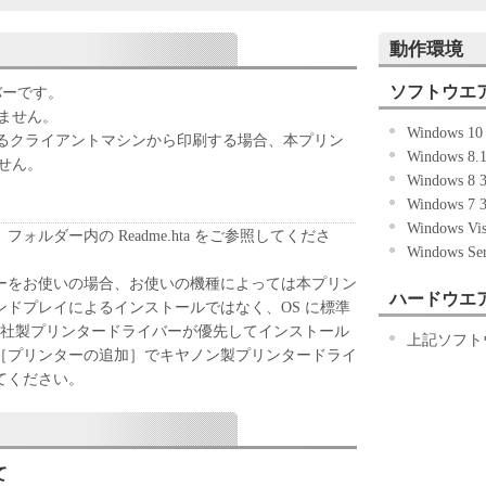
ずれかをもって、本契約書に同意したことになりま
動作環境
ない場合、「本ソフトウェア」を使用することはで
ソフトウエ
イバーです。
きません。
Windows 1
「キヤノン製品」を利用する目的のために、「キヤノ
いるクライアントマシンから印刷する場合、本プリン
Windows 8
ワークを通じ接続される複数のコンピューター（以
せん。
Windows 8
）において、「本ソフトウェア」を使用（本契約書
Windows 7
ア」をコンピューターの記憶媒体上にインストール
Windows V
ターにおいて表示すること、アクセスすること、も
ォルダー内の Readme.hta をご参照してくださ
Windows Se
も含むものとします。）するための非独占的権利を
お客様は、また「指定機器」にネットワークを通じ
ーをお使いの場合、お使いの機種によっては本プリン
ハードウエ
上で、かかるコンピューターの使用者に対して「本
ドプレイによるインストールではなく、OS に標準
ことができますが、かかるコンピューターの使用者
soft 社製プリンタードライバーが優先してインストール
上記ソフト
件を遵守させるとともに、その履行に関し全責任を
［プリンターの追加］でキヤノン製プリンタードライ
てください。
基づいて「本ソフトウェア」を使用するためのバックア
ア」を１部、複製することができます。
に定める場合を除き、キヤノンまたはキヤノンのライセンサ
て
明示たると黙示たるとを問わず、本契約書によって