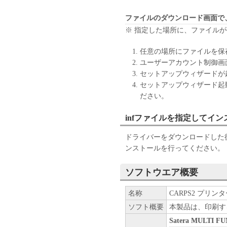
社、それらの販売代理店また
たは使用不能から生ずるいか
ファイルのダウンロード画面で
随的な損害を含むがこれらに
※ 指定した場所に、ファイル
適用法で認められる限り、一
ン、キヤノンのライセンサー
任意の場所にファイルを保
の販売代理店または販売店が
ユーザーアカウント制御画
も同様です。
セットアップウィザードが
(3) キヤノン、キヤノンの
セットアップウィザード起
社、それらの販売代理店また
ださい。
「本ソフトウェア」の使用に
いかなる紛争についても、一
infファイルを指定してイ
６．輸出
お客様は、日本国政府または
ドライバーをダウンロードした後
に、「本ソフトウェア」の全
ンストールを行ってください。
ません。
７．契約期間
ソフトウエア概要
(1) 本契約書は、お客様が
または「本ソフトウェア」をイ
名称
CARPS2 プリンター
により終了されるまで有効に
ソフト概要
本製品は、印刷す
(2) お客様は、「本ソフト
Satera MULTI F
することにより、本契約書を