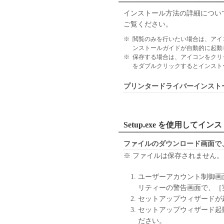
お客様に譲渡あるいは許諾さ
インストール方法の詳細につい
２．制限
ご覧ください。
(1) お客様は、再使用許諾
法により、第三者に「本ソフ
※
閲覧のみを行いたい場合は、アイ
ンストールガイドが自動的に起動
(2) お客様は、「本ソフト
※
保存する場合は、アイコンをクリ
ル、逆アセンブル、その他リ
をダブルクリックするとインスト
また第三者にこのような行為
３．帰属
プリンタードライバーインスト
「本ソフトウェア」に係る権
キヤノンのライセンサーに帰
４．著作権表示
Setup.exe を使用してイ
お客様は、「本ソフトウェア
ーの著作権表示を変更し、除
ファイルのダウンロード画面で
５．保証の否認・免責
※ ファイルは保存されません。
(1) 「本ソフトウェア」は
ン、キヤノンのライセンサー
ユーザーアカウント制御画
の販売代理店または販売店の
リティーの警告画面で、［
よび特定の目的への適合性の
セットアップウィザードが
とを問わず一切しないものと
セットアップウィザード起
(2) キヤノン、キヤノンの
ださい。