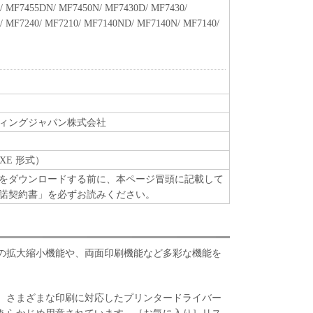
/ MF7455DN/ MF7450N/ MF7430D/ MF7430/
ずれかの条項に違反した場合、本契約書は直ちに終了
/ MF7240/ MF7210/ MF7140ND/ MF7140N/ MF7140/
よって本契約書が終了した場合、速やかに、「本ソフト
すべてを廃棄または消去するものとします。
RICTED RIGHTS NOTICE
m," as that term is defined at 48 C.F.R. 2.101 (Oct
l computer software" and "commercial computer
 terms are used in 48 C.F.R. 12.212 (Sept 1995).
ィングジャパン株式会社
2 and 48 C.F.R. 227.7202-1 through 227.7202-4 (June
sers shall acquire the Software with only those rights
XE 形式）
is Canon Inc./30-2, Shimomaruko 3-chome, Ohta-ku,
をダウンロードする前に、本ページ冒頭に記載して
諾契約書」を必ずお読みください。
oftware"とは、本契約書中で定義される「本ソフトウ
のとします。
たはその一部が法律により無効であると決定された
の拡大縮小機能や、両面印刷機能など多彩な機能を
全に有効に存続するものとします。
、さまざまな印刷に対応したプリンタードライバー