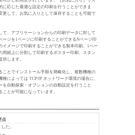
あらかじめ用意されています。［お気に入り］リス
的に応じた最適な設定の印刷を行うことができま
変更して、お気に入りとして保存することも可能で
して、アプリケーションからの印刷データに対して
ページを1ページに印刷することができるNページ印
のイメージで印刷することができる製本印刷、1ペー
の用紙上に分割して印刷するポスター印刷、スタン
提供します。
ることでインストール手順を簡略化し、複数機種の
によっては TCP/IP ネットワーク環境の場合に、
ーを自動探索・オプションの自動設定を行うこと
ることが可能になっています。
変更点
しました。