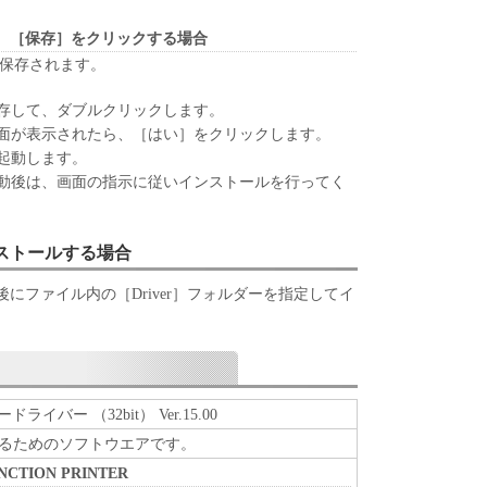
は販売店のいずれも、「本ソフトウェア」の使用ま
なる損害（逸失利益およびその他の派生的または付
、［保存］をクリックする場合
限定されない全ての損害を言います。）について、
が保存されます。
切の責任を負わないものとします。たとえ、キヤノ
、キヤノンの子会社、キヤノンの関連会社、それら
存して、ダブルクリックします。
かかる損害の可能性について知らされていた場合で
面が表示されたら、［はい］をクリックします。
起動します。
ライセンサー、キヤノンの子会社、キヤノンの関連会
動後は、画面の指示に従いインストールを行ってく
は販売店のいずれも、「本ソフトウェア」、または
起因または関連してお客様と第三者との間に生じた
切責任を負わないものとします。
ンストールする場合
関連する外国政府より必要な認可等を得ることなし
にファイル内の［Driver］フォルダーを指定してイ
部または一部を、直接または間接に輸出してはなり
、『同意』を示す下記のボタンをクリックした時点、
ンストールした時点で発効し、下記(2)または(3)
ドライバー （32bit） Ver.15.00
存続します。
るためのソフトウエアです。
ウェア」およびその複製物のすべてを廃棄および消去
UNCTION PRINTER
終了させることができます。