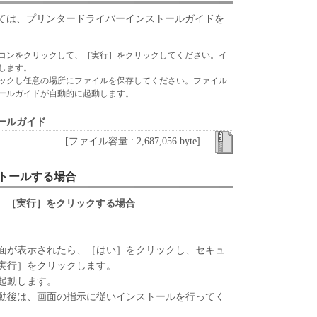
れるものではありません。
ては、プリンタードライバーインストールガイドを
、譲渡、販売、頒布、リースもしくは貸与その他の方
トウェア」を使用させることはできません。
コンをクリックして、［実行］をクリックしてください。イ
します。
ウェア」の全部または一部を修正、改変、逆コンパイ
ックし任意の場所にファイルを保存してください。ファイル
バースエンジニアリング等することはできません。
ールガイドが自動的に起動します。
をさせてはなりません。
ールガイド
原および所有権は、その内容によりキヤノンまたは
[ファイル容量 : 2,687,056 byte]
属します。
ンストールする場合
」に含まれるキヤノンまたはキヤノンのライセンサ
去しもしくは削除してはなりません。
、［実行］をクリックする場合
、『現状のまま』の状態で使用許諾されます。キヤノ
、キヤノンの子会社、キヤノンの関連会社、それら
面が表示されたら、［はい］をクリックし、セキュ
いずれも、「本ソフトウェア」に関して、商品性お
実行］をクリックします。
保証を含め、いかなる保証も、明示たると黙示たる
起動します。
します。
動後は、画面の指示に従いインストールを行ってく
ライセンサー、キヤノンの子会社、キヤノンの関連会