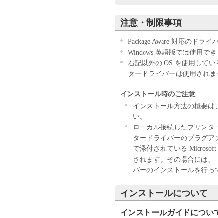
ウェア」のインストールのい
す。
注意・制限事項
お客様が本契約書に同意でき
きません。
Package Aware 対応のドラ
１．許諾
Windows 英語版では使用で
(1) キヤノンは、お客様が
右記以外の OS を使用して
ン製品」に直接またはネット
タードライバーは使用されま
下「指定機器」と言います。
インストール時のご注意
においては、「本ソフトウェ
すること、またはコンピュー
インストール方法の概要は、フ
しくは実行することのいずれ
い。
お客様に対して許諾します。
ローカル接続したプリンタ
て接続されたコンピューター
タードライバーのプラグアン
ソフトウェア」を使用させる
で添付されている Micro
に本契約書上の義務および条
されます。その場合には、
負うことを条件とします。
バーのインストールを行っ
(2) お客様は、上記(1)に
ップとして、「本ソフトウェ
インストールについて
(3) 上記(1)および(2)
インストールガイドについ
ーのいかなる知的財産権も、