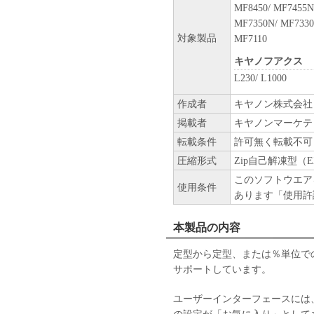
MF8450/ MF7455N
(3) お客様が本契約書のい
MF7350N/ MF7330
します。
対象製品
MF7110
(4) お客様は、上記(3)に
ウェア」およびその複製物の
キヤノフアクス
８．U.S. GOVERNMENT REST
L230/ L1000
The Software is a "commercial ite
作成者
キヤノン株式会社
1995), consisting of "commercia
software documentation," as such
掲載者
キヤノンマーケテ
Consistent with 48 C.F.R. 12.21
転載条件
許可無く転載不可
1995), all U.S. Government End U
圧縮形式
Zip自己解凍型（E
set forth herein. Manufacturer 
このソフトウエア
Tokyo 146-8501, Japan.
使用条件
あります「使用許
本条項中で使用される"the S
ェア」を意味し、指し示すも
本製品の内容
９．分離可能性
本契約書のいずれかの条項ま
定型から定型、または％単位で
場合でも、その他の条項は完
サポートしています。
以上
キヤノン株式会社
ユーザーインターフェースには