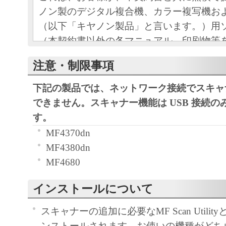
ノン製のデジタル複合機、カラー複写機お
（以下「キヤノン製品」と言います。）用
（本契約書以外の各マニュアル、印刷物等
以下「本ソフトウェア」と言います。）を
注意・制限事項
めの、お客様とキヤノン株式会社（以下キ
す。）との間の契約書です。
下記の製品では、ネットワーク接続でスキャ
お客様は、『同意』を示す下記のボタンを
できません。スキャナー機能は USB 接続
点、または「本ソフトウェア」のインスト
す。
をもって、本契約書に同意したことになり
MF4370dn
お客様が本契約書に同意できない場合、「
MF4380dn
ア」を使用することはできません。
MF4680
１．許諾
(1) キヤノンは、お客様が「キヤノン製品
インストールについて
のために、「キヤノン製品」に直接または
スキャナーの追加に必要なMF Scan UtilityとM
通じ接続される複数のコンピューター（以
ンストールされます。お使いの機種がどち