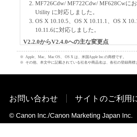
MF726Cdw/ MF722Cdw/ MF628Cwに
よび「本ソフトウェア」に対してアップデ
Utility に対応しました。
正あるいはサポートを行うことについて、
OS X 10.10.5、OS X 10.11.1、OS X 10
負うものではありません。
10.11.6に対応しました。
７．保証の否認・免責
V2.2.0からV2.4.0への主な変更点
(1) 「本ソフトウェア」は、『現状のまま
MF229dw, MF226dn, MF222dw, MF22
諾されます。キヤノン、キヤノンのライセ
※
Apple、Mac、Mac OS、 OS X は、米国Apple Inc.の商標です。
応しました。
ンの子会社、キヤノンの関連会社、それら
※
その他、本文中に記載されている社名や商品名は、各社の登録商標
OS X 10.9.5、OS X 10.10、OS X 10.10
たは販売店のいずれも、「本ソフトウェア
10.10.2、OS X 10.10.3、OS X 10.
品性および特定の目的への適合性の保証を
保証も、明示たると黙示たるとを問わず一
V2.1.0からV2.2.0への主な変更点
お問い合わせ
サイトのご利用
します。
OS X 10.9.1、OS X 10.9.2、OS X 10.9.
(2) キヤノン、キヤノンのライセンサー、
に対応しました。
© Canon Inc./Canon Marketing Japan Inc.
社、キヤノンの関連会社、それらの販売代
特定の言語設定を使用するとMF Tool 
店のいずれも、「本ソフトウェア」の使用
する不具合に対応しました。
から生ずるいかなる損害（逸失利益および