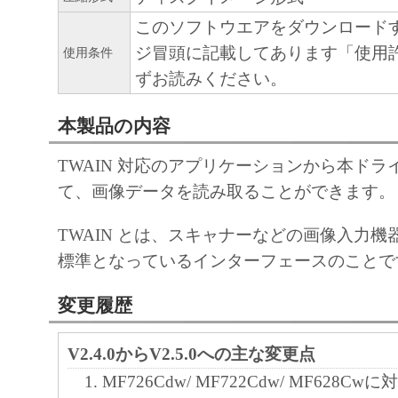
しくは削除してはなりません。
このソフトウエアをダウンロード
ジ冒頭に記載してあります「使用
使用条件
４．所有権
ずお読みください。
「本ソフトウェア」に係る権原および所有
によりキヤノンまたはキヤノンのライセン
本製品の内容
す。
TWAIN 対応のアプリケーションから本ドラ
５．輸出
て、画像データを読み取ることができます。
お客様は、日本国政府または関連する外国
TWAIN とは、スキャナーなどの画像入力
許可等を得ることなしに、「本ソフトウェ
標準となっているインターフェースのことで
は一部を、直接または間接に輸出してはな
変更履歴
６．サポートおよびアップデート
キヤノン、キヤノンの子会社、関係会社、
V2.4.0からV2.5.0への主な変更点
理店および販売店、並びにキヤノンのライ
MF726Cdw/ MF722Cdw/ MF628C
客様による「本ソフトウェア」の使用を支