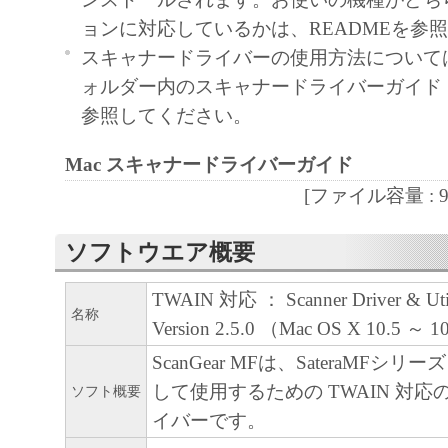
と言います。）において、「本ソフトウェ
ョンに対応しているかは、READMEを参
契約書においては、「本ソフトウェア」を
スキャナードライバーの使用方法については、
の記憶媒体上にインストールすること、ま
ォルダー内のスキャナードライバーガイド （ind
ターにおいて表示すること、アクセスする
参照してください。
実行することのいずれも含むものとします
非独占的権利をお客様に対して許諾します
Mac スキャナードライバーガイド
た「指定機器」にネットワークを通じて接
[ファイル容量 : 969
ューター上で、かかるコンピューターの使
「本ソフトウェア」を使用させることがで
ソフトウエア概要
るコンピューターの使用者に本契約書上の
を遵守させるとともに、その履行に関し全
TWAIN 対応 ： Scanner Driver & Utili
名称
を条件とします。
Version 2.5.0 （Mac OS X 10.5 ～ 10
(2) お客様は、上記(1)に基づいて「本ソ
ScanGear MFは、SateraMFシ
するためのバックアップとして、「本ソフ
して使用するための TWAIN 対
ソフト概要
部、複製することができます。
イバーです。
(3) 上記(1)および(2)に定める場合を除き