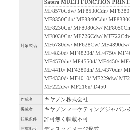
Satera MULTI FUNCTION PRIN
ヤノンのライセンサーのいかなる知的財産
MF8570Cdw/ MF8530Cdn/ MF8380
と黙示たるとを問わず、本契約書によって
MF8350Cdn/ MF8340Cdn/ MF8330
るいは許諾されるものではありません。
MF8230Cn/ MF8080Cw/ MF8050Cn
MF8030Cn/ MF726Cdw/ MF722Cdw
２．制限
MF6780dw/ MF628Cw/ MF4890dw/
対象製品
(1) お客様は、再使用許諾、譲渡、販売、
MF4830d/ MF4820d/ MF4750/ MF4
くは貸与その他の方法により、第三者に「
MF4570dn/ MF4550d/ MF4450/ MF
ア」を使用させることはできません。
MF4410/ MF4380dn/ MF4370dn/ M
(2) お客様は、「本ソフトウェア」の全部
MF4330d/ MF4010/ MF229dw/ MF2
正、改変、逆コンパイル、逆アセンブル、
MF222dw/ MF216n/ D450
エンジニアリング等することはできません
このような行為をさせてはなりません。
キヤノン株式会社
作成者
キヤノンマーケティングジャパン
掲載者
３．著作権表示
許可無く転載不可
転載条件
お客様は、「本ソフトウェア」に含まれる
キヤノンのライセンサーの著作権表示を変
ディスクイメージ形式
圧縮形式