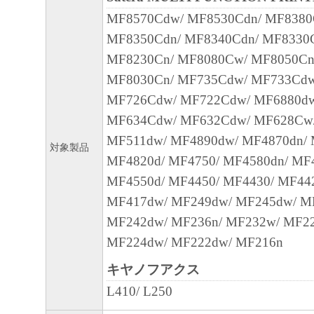
MF8570Cdw/ MF8530Cdn/ MF8380
４．所有権
MF8350Cdn/ MF8340Cdn/ MF8330
「本ソフトウェア」に係る権原および所有
MF8230Cn/ MF8080Cw/ MF8050Cn
によりキヤノンまたはキヤノンのライセン
MF8030Cn/ MF735Cdw/ MF733Cdw
す。
MF726Cdw/ MF722Cdw/ MF6880dw
MF634Cdw/ MF632Cdw/ MF628Cw
５．輸出
MF511dw/ MF4890dw/ MF4870dn/ 
お客様は、日本国政府または関連する外国
対象製品
MF4820d/ MF4750/ MF4580dn/ MF
許可等を得ることなしに、「本ソフトウェ
MF4550d/ MF4450/ MF4430/ MF44
は一部を、直接または間接に輸出してはな
MF417dw/ MF249dw/ MF245dw/ M
MF242dw/ MF236n/ MF232w/ MF22
６．サポートおよびアップデート
MF224dw/ MF222dw/ MF216n
キヤノン、キヤノンの子会社、関係会社、
理店および販売店、並びにキヤノンのライ
キヤノフアクス
客様による「本ソフトウェア」の使用を支
L410/ L250
よび「本ソフトウェア」に対してアップデ