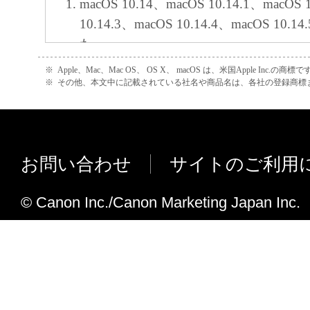
macOS 10.14、macOS 10.14.1、macOS 
損害を言います。）について、適用法で認
10.14.3、macOS 10.14.4、macOS 10
一切の責任を負わないものとします。たと
た。
キヤノンのライセンサー、キヤノンの子会
インストーラーのウェブマニュアルのリ
※
Apple、Mac、Mac OS、 OS X、 macOS は、米国Apple Inc.の商標で
関連会社、それらの販売代理店または販売
変更しました。
※
その他、本文中に記載されている社名や商品名は、各社の登録商標
の可能性について知らされていた場合でも
(3) キヤノン、キヤノンのライセンサー、
V10.9.0からV10.11.0への主な変更点
社、キヤノンの関連会社、それらの販売代
MF521dwに対応しました。
店のいずれも、「本ソフトウェア」、また
macOS 10.13.3、macOS 10.13.4、macOS
お問い合わせ
サイトのご利用
ェア」の使用に起因または関連してお客様
macOS 10.13.6に対応しました。
に生じたいかなる紛争についても、一切責
OS X 10.7を非サポートとしました。
© Canon Inc./Canon Marketing Japan Inc.
のとします。
V10.8.0からV10.9.0への主な変更点
８．契約期間
macOS 10.13、macOS 10.13.1、macOS
(1) 本契約書は、お客様が、『同意』を示
ました。
クリックした時点、または「本ソフトウェ
ドライバーおよびユーティリティのヘ