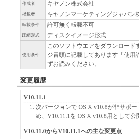
キヤノン株式会社
作成者
正あるいはサポートを行うことについて、
負うものではありません。
キヤノンマーケティングジャパン
掲載者
許可無く転載不可
転載条件
７．保証の否認・免責
ディスクイメージ形式
圧縮形式
(1) 「本ソフトウェア」は、『現状のまま
このソフトウエアをダウンロード
諾されます。キヤノン、キヤノンのライセ
ジ冒頭に記載してあります「使用
使用条件
ンの子会社、キヤノンの関連会社、それら
ずお読みください。
たは販売店のいずれも、「本ソフトウェア
品性および特定の目的への適合性の保証を
変更履歴
保証も、明示たると黙示たるとを問わず一
します。
V10.11.1
(2) キヤノン、キヤノンのライセンサー、
次バージョンで OS X v10.8が非サ
社、キヤノンの関連会社、それらの販売代
め、V10.11.1を OS X v10.8用とし
店のいずれも、「本ソフトウェア」の使用
から生ずるいかなる損害（逸失利益および
V10.11.0からV10.11.1への主な変更点
または付随的な損害を含むがこれらに限定