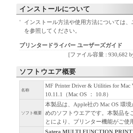
と黙示たるとを問わず、本契約書によって
インストールについて
るいは許諾されるものではありません。
インストール方法や使用方法については、
を参照してください。
２．制限
(1) お客様は、再使用許諾、譲渡、販売、
プリンタードライバー ユーザーズガイド
くは貸与その他の方法により、第三者に「
[ファイル容量 : 930,682 by
ア」を使用させることはできません。
(2) お客様は、「本ソフトウェア」の全部
ソフトウエア概要
正、改変、逆コンパイル、逆アセンブル、
エンジニアリング等することはできません
MF Printer Driver & Utilities for Mac 
名称
このような行為をさせてはなりません。
10.11.1（Mac OS ： 10.8）
本製品は、Apple社の Mac OS 
３．著作権表示
めのソフトウエアです。本製品を
ソフト概要
お客様は、「本ソフトウェア」に含まれる
とにより、プリンター機能がご使
キヤノンのライセンサーの著作権表示を変
Satera MULTI FUNCTION PRIN
しくは削除してはなりません。