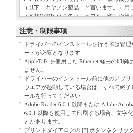
（以下「キヤノン製品」と言います。）用
（本契約書以外の各マニュアル、印刷物等
以下「本ソフトウェア」と言います。）を
注意・制限事項
めの、お客様とキヤノン株式会社（以下キ
す。）との間の契約書です。
ドライバーのインストールを行う際は管理
お客様は、『同意』を示す下記のボタンを
ードが必要となります。
点、または「本ソフトウェア」のインスト
AppleTalk を使用した Ethernet 経由
をもって、本契約書に同意したことになり
ません。
お客様が本契約書に同意できない場合、「
ドライバーのインストール前に他のアプリ
ア」を使用することはできません。
ウエアが起動している場合は、すべて終了
１．許諾
ールを行ってください。
(1) キヤノンは、お客様が「キヤノン製品
Adobe Reader 6.0.1 以降または Adobe Acrobat 
のために、「キヤノン製品」に直接または
6.0.1 以降を使用して印刷する場合、文
通じ接続される複数のコンピューター（以
とがあります。
と言います。）において、「本ソフトウェ
プリントダイアログの [?] ボタンをクリ