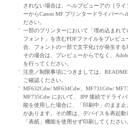
契約書においては、「本ソフトウェア」を
されない場合は、ヘルプビューアの［ライ
の記憶媒体上にインストールすること、ま
ーからCanon MF プリンタードライバー
ターにおいて表示すること、アクセスする
ださい。
実行することのいずれも含むものとします
一部のプリンターにおいて「埋め込まれていない
非独占的権利をお客様に対して許諾します
フォント」を含むPDFファイルをプレビュ
た「指定機器」にネットワークを通じて接
合、フォントの一部で文字化けが発生する
ューター上で、かかるコンピューターの使
その場合は、プレビューからでなく、Adobe R
「本ソフトウェア」を使用させることがで
を行ってください。
るコンピューターの使用者に本契約書上の
注意／制限事項につきましては、README-JP
を遵守させるとともに、その履行に関し全
ご確認ください。
を条件とします。
MF632Cdw/ MF634Cdw、MF731Cdw/ MF7
(2) お客様は、上記(1)に基づいて「本ソ
MF735Cdw において、 IPP 接続でドラ
するためのバックアップとして、「本ソフ
能を使用した場合に、「印刷中」のまま止
部、複製することができます。
があります。その際は、デバイスを再起動
(3) 上記(1)および(2)に定める場合を除き
「表紙」機能を使用せず印刷してください
ヤノンのライセンサーのいかなる知的財産