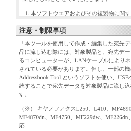
本ソフトウエアおよびその複製物に関す
容によりキヤノンマーケティングジャパ
注意・制限事項
ンマーケティングジャパンのライセンサ
す。
「本ツールを使用して作成・編集した宛先デ
キヤノンマーケティングジャパンは、本
品に流し込む際には、対象製品と、宛先デー
ユーザー（以下ユーザーといいます。）
るコンピューターが、LANケーブルにより
自身が本ソフトウエアに対応するキヤノ
されている必要があります。但し、一部の機
る目的で本ソフトウェアを使用する非独
Addressbook Tool というソフトを使い、
します。
続することで宛先データを対象製品に流し込
ユーザーは、本ソフトウエアの全部また
す。
て、販売、頒布、修正、改変、リバース
ング、逆コンパイルまたは逆アセンブル
（※） キヤノフアクスL250、L410、MF489
びにこれらの行為を第三者に許諾するこ
MF4870dn、MF4750、MF229dw、MF226d
ん。
応