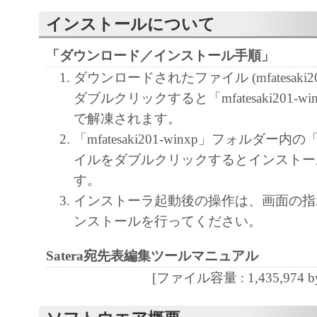
キヤノンマーケティングジャパンおよび
ティングジャパンのライセンサーは、本
インストールについて
ユーザーの特定の目的のために適当であ
「ダウンロード／インストール手順」
は有用であること、または本ソフトウエ
ダウンロードされたファイル (mfatesaki201-w
こと、その他本ソフトウェアに関してい
ダブルクリックすると「mfatesaki201-w
たしません。
で解凍されます。
キヤノンマーケティングジャパンおよび
「mfatesaki201-winxp」フォルダー内の「
ティングジャパンのライセンサーは、本
イルをダブルクリックするとインストー
使用に付随または関連して生ずる直接的
す。
損失、損害等について、いかなる場合に
インストーラ起動後の操作は、画面の指
責任を負いません。
ンストールを行ってください。
ユーザーは、日本国政府または該当国の
許可等を得ることなしに、本ソフトウエ
Satera宛先表編集ツールマニュアル
一部を、直接または間接に輸出してはな
[ファイル容量 : 1,435,974 by
以上