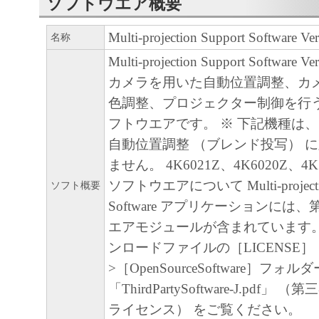
キヤノン、キヤノンマーケティングジャ
ソフトウエア概要
よびキヤノンのライセンサーは、本ソフ
Multi-projection Support Software Ver
名称
に付随または関連して生ずる直接的また
Multi-projection Support Software V
失、損害等について、いかなる場合にお
カメラを用いた自動位置調整、カ
任を負いません。
色調整、プロジェクター制御を行
ユーザーは、日本国政府または該当国の
フトウエアです。 ※ 下記機種は
許可等を得ることなしに、本ソフトウェ
自動位置調整 （ブレンド投写） 
一部を、直接または間接に輸出してはな
ません。 4K6021Z、4K6020Z、4
ソフトウエアについて Multi-projectio
ソフト概要
Software アプリケーションには
エアモジュールが含まれています。
ンロードファイルの［LICENSE］
>［OpenSourceSoftware］フォル
「ThirdPartySoftware-J.pdf
ライセンス） をご覧ください。