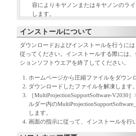
容によりキヤノンまたはキヤノンのライ
します。
キヤノンは、本ソフトウェアのユーザー
インストールについて
といいます。）に対し、本ソフトウェア
ノン製品を利用する目的で本ソフトウェ
ダウンロードおよびインストールを行うには
独占的権利を許諾します。
従ってください。インストールする際には、
ユーザーは、本ソフトウェアの全部また
ションソフトウエアを終了してください。
改変、リバース・エンジニアリング、逆
は逆アセンブル等することはできません
ホームページから圧縮ファイルをダウン
キヤノン、キヤノンマーケティングジャ
ダウンロードしたファイルを解凍します
よびキヤノンのライセンサーは、本ソフ
［MultiProjectionSupportSoftware-V203
ザーの特定の目的のために適当であるこ
ルダー内のMultiProjectionSupportSoftwar
用であること、または本ソフトウェアに
します。
と、その他本ソフトウェアに関していか
画面の指示に従って、インストールを行
しません。