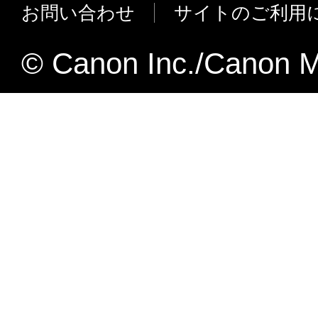
の主な変更点】
お問い合わせ
サイトのご利用
合、速やかに、「本ソフトウェア」
Microsoft Windows NT4.0に対応しまし
物のすべてを廃棄または消去するも
IPPダイジェスト認証に対応しました。
U.S. GOVERNMENT RESTRICTED RIG
© Canon Inc./Canon M
RAW、IPPプラグインの個別インスト
The Software is a "commercial item," as that 
た。
48 C.F.R. 2.101 (Oct 1995), consisting of "
computer software" and "commercial comput
【LPR PortユーティリティV1.31JからCanon 
documentation," as such terms are used in 4
2.00への主な変更点】
(Sept 1995). Consistent with 48 C.F.R.12.2
名称および仕様の変更を行いました。
227.7202-1 through 227.7202-4 (June 1995)
新機種対応を行いました。
Government End Users shall acquire the Sof
Microsoft Windows2000/WindowsXP/Win
those rights set forth herein. Manufacturer i
対応しました。
2,Shimomaruko 3-chome, Ohta-ku, Tokyo 1
本条項中で使用される"the Software
定義される「本ソフトウェア」を意味し
とします。