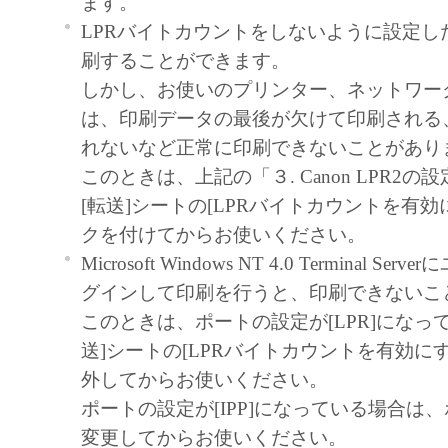
ます。
たはキヤノンのライセンサーのいか
LPRバイトカウントをしないように設定し
も、明示たると黙示たるとを問わず
刷することができます。
ってお客様に譲渡あるいは許諾され
しかし、お使いのプリンター、ネットワー
ません。
は、印刷データの最後が欠けて印刷される
制限
れないなど正常に印刷できないことがあり
お客様は、再使用許諾、譲渡、販売
このときは、上記の「３. Canon LPR2
もしくは貸与その他の方法により、
[転送]シートの[LPRバイトカウントを有効
フトウェア」を使用させることはで
クを付けてからお使いください。
お客様は、「本ソフトウェア」の全
Microsoft Windows NT 4.0 Terminal S
修正、改変、逆コンパイル、逆アセ
グインして印刷を行うと、印刷できないこ
リバースエンジニアリング等するこ
このときは、ポートの設定が[LPR]になっ
ん。また第三者にこのような行為を
送]シートの[LPRバイトカウントを有効に
せん。
外してからお使いください。
帰属
ポートの設定が[IPP]になっている場合は、
「本ソフトウェア」に係る権原および所
変更してからお使いください。
容によりキヤノンまたはキヤノンのライ