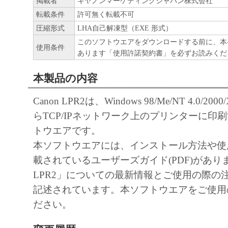
掲載者
キヤノンマーケティングジャパン株式会社
「本ソフトウェア」の使用または使
転載条件
許可無く転載不可
るいかなる損害（逸失利益およびそ
圧縮形式
LHA自己解凍型（EXE 形式）
たは付随的な損害を含むがこれらに
このソフトウエアをダウンロードする前に、本
使用条件
ての損害を言います。）について、
あります「使用許諾契約書」を必ずお読みくだ
れる限り、一切の責任を負わないも
本製品の内容
とえ、キヤノン、キヤノンの子会社
連会社、それらの販売代理店または
Canon LPR2は、Windows 98/Me/NT 4.0/2000/
損害の可能性について知らされてい
らTCP/IPネットワーク上のプリンターに印
です。
トウエアです。
キヤノン、キヤノンの子会社、キヤ
本ソフトウエアには、インストール方法や使
社、それらの販売代理店または販売
載されているユーザーズガイド(PDF)がありま
「本ソフトウェア」、または「本ソ
LPR2」についての最新情報とご使用の際の
使用に起因または関連してお客様と
記述されています。本ソフトウエアをご使用
生じたいかなる紛争についても、一
ださい。
いものとします。