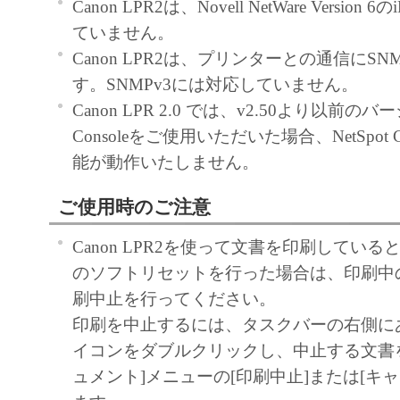
Canon LPR2は、Novell NetWare Version 
トウェア」をコンピュータの記憶媒
ていません。
ールすること、またはコンピュータ
Canon LPR2は、プリンターとの通信にSN
ること、アクセスすること、もしく
す。SNMPv3には対応していません。
のいずれも含むものとします。）す
Canon LPR 2.0 では、v2.50より以前のバー
的権利をお客様に対して許諾します
Consoleをご使用いただいた場合、NetSpot C
た「指定機器」にネットワークを通
能が動作いたしません。
コンピュータ上で、かかるコンピュ
対して「本ソフトウェア」を使用さ
ご使用時のご注意
ますが、かかるコンピュータの使用
Canon LPR2を使って文書を印刷してい
の義務および条件を遵守させるとと
のソフトリセットを行った場合は、印刷中
に関し全責任を負うことを条件とし
刷中止を行ってください。
お客様は、上記(1)に基づいて「本
印刷を中止するには、タスクバーの右側に
使用するためのバックアップとして
イコンをダブルクリックし、中止する文書
ェア」を１部、複製することができ
ュメント]メニューの[印刷中止]または[キ
上記(1)および(2)に定める場合を