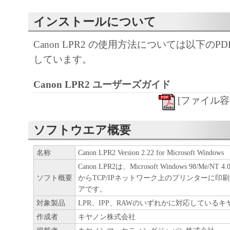
します。
インストールについて
著作権表示
お客様は、「本ソフトウェア」に含まれ
Canon LPR2 の使用方法については以下の
はキヤノンのライセンサーの著作権表示
しています。
しもしくは削除してはなりません。
Canon LPR2 ユーザーズガイド
保証の否認・免責
[ファイル容量 3
「本ソフトウェア」は、『現状のま
用許諾されます。キヤノン、キヤノ
ソフトウエア概要
ヤノンの関連会社、それらの販売代
店のいずれも、「本ソフトウェア」
名称
Canon LPR2 Version 2.22 for Microsoft Windows
性および特定の目的への適合性の保
Canon LPR2は、Microsoft Windows 98/Me/NT 4.0/
なる保証も、明示たると黙示たると
ソフト概要
からTCP/IPネットワーク上のプリンターに印
アです。
ないものとします。
対象製品
LPR、IPP、RAWのいずれかに対応している
キヤノン、キヤノンの子会社、キヤ
作成者
キヤノン株式会社
社、それらの販売代理店または販売