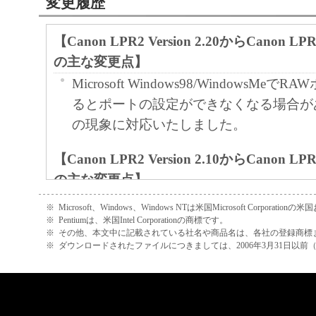
輸出
変更履歴
お客様は、日本国政府または関連する外
な認可等を得ることなしに、「本ソフト
【Canon LPR2 Version 2.20からCanon LPR2
または一部を、直接または間接に輸出し
の主な変更点】
ん。
Microsoft Windows98/WindowsMe
契約期間
るとポートの設定ができなくなる場合が
本契約書は、お客様が、『同意』を
の現象に対応いたしました。
た時点、または「本ソフトウェア」
【Canon LPR2 Version 2.10からCanon LPR2
で発効し、下記(2)または(3)によ
の主な変更点】
有効に存続します。
RAW,LPR接続時に「エラー時リトライ
お客様は、「本ソフトウェア」およ
※
Microsoft、Windows、Windows NTは米国Microsoft Corp
追加しました。
※
Pentiumは、米国Intel Corporationの商標です。
すべてを廃棄および消去することに
※
その他、本文中に記載されている社名や商品名は、各社の登録商標
IPPポート接続時NetSpotJobMonito
を終了させることができます。
※
ダウンロードされたファイルにつきましては、2006年3月31日以
できなくなる場合がありました。この現
お客様が本契約書のいずれかの条項
合、本契約書は直ちに終了します。
【Canon LPR2 Version 2.00からCanon LPR2
お客様は、上記(3)によって本契約