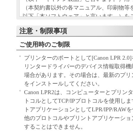
（本契約書以外の各マニュアル、印刷物等
以下「本ソフトウェア」と言います。）を
めの、お客様とキヤノン株 式会社（以下キ
注意・制限事項
す。）との間の契約書です。
ご使用時のご制限
お客様は、『同意』を示す行為、または「
ア」の使用のいずれかをもって、本契約書
プリンターのポートとして[Canon LPR 2
になります。お客様が本契約書に同意でき
リンタードライバーのデバイス情報取得機
ソフトウェア」を使用することはできませ
場合があります。その場合は、最新のプリ
をインストールしてください。
許諾
Canon LPR2は、コンピューターとプリ
キヤノンは、お客様が「キヤノン製
トコルとしてTCP/IPプロトコルを使用し
目的のために、「キヤノン製品」に
トアプリケーションとしてLPR/IPP/RAW
トワークを通じ接続される複数のコ
他のプロトコルやプリントアプリケーショ
下「指定機器」と言います。）にお
することはできません。
トウェア」を使用（本契約書におい