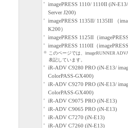
効に存続するものとします。
imagePRESS 1110/ 1110II (iN-E1
Server J200)
以上
imagePRESS 1135II/ 1135III （im
キヤノン株式会社
K200）
imagePRESS 1125II（imagePRESS
imagePRESS 1110II（imagePRESS
※
このページでは、imageRUNNER ADVA
表記しています。
iR-ADV C9280 PRO (iN-E13/ ima
ColorPASS-GX400)
iR-ADV C9270 PRO (iN-E13/ ima
ColorPASS-GX400)
iR-ADV C9075 PRO (iN-E13)
iR-ADV C9065 PRO (iN-E13)
iR-ADV C7270 (iN-E13)
iR-ADV C7260 (iN-E13)