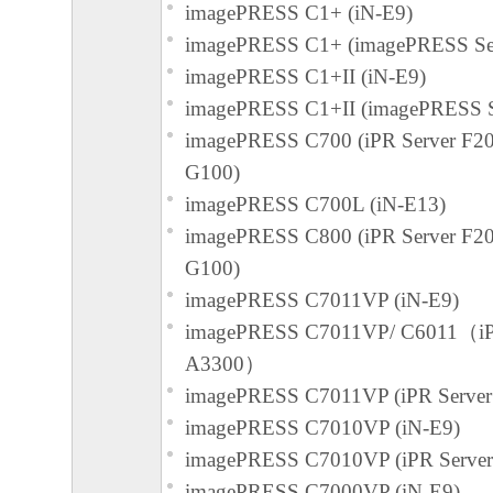
は一部を、直接または間接に輸出してはな
imagePRESS C1+ (iN-E9)
imagePRESS C1+ (imagePRESS Ser
７．契約期間
imagePRESS C1+II (iN-E9)
(1) 本契約書は、お客様が『同意』を示す
imagePRESS C1+II (imagePRESS S
または「本ソフトウェア」を使用した時点
imagePRESS C700 (iPR Server F20
(2)または(3)により終了されるまで有効に
G100)
(2) お客様は、「本ソフトウェア」および
imagePRESS C700L (iN-E13)
てを廃棄および消去することにより、本契
imagePRESS C800 (iPR Server F20
ることができます。
G100)
(3) お客様が本契約書のいずれかの条項に
imagePRESS C7011VP (iN-E9)
契約書は直ちに終了します。
imagePRESS C7011VP/ C6011（iP
(4) お客様は、上記(3)によって本契約書
A3300）
やかに、「本ソフトウェア」およびその複
imagePRESS C7011VP (iPR Server
廃棄または消去するものとします。
imagePRESS C7010VP (iN-E9)
imagePRESS C7010VP (iPR Server
８．U.S. GOVERNMENT RESTRICTED RIG
imagePRESS C7000VP (iN-E9)