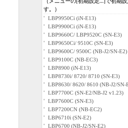
（メニューの[初期設定...]で初期
約書においては、「本ソフトウェア」をコ
す。）
憶媒体上にインストールすること、または
LBP9950Ci (iN-E13)
おいて表示すること、アクセスすること、
LBP9900Ci (iN-E13)
ることのいずれも含むものとします。）す
LBP9660C/ LBP9520C (SN-E3)
的権利をお客様に対して許諾します。お客
LBP9650Ci/ 9510C (SN-E3)
定機器」にネットワークを通じて接続され
LBP9600C/ 9500C (NB-J2/SN-E2)
上で、かかるコンピュータの使用者に対し
LBP9100C (NB-EC3)
ェア」を使用させることができますが、か
LBP8900 (iN-E13)
タの使用者に本契約書上の義務および条件
LBP8730i/ 8720/ 8710 (SN-E3)
ともに、その履行に関し全責任を負うこと
LBP8630/ 8620/ 8610 (NB-J2/SN-
す。
LBP7700C (SN-E2/NB-J2 v1.23)
(2) お客様は、上記(1)に基づいて「本ソ
LBP7600C (SN-E3)
するためのバックアップとして、「本ソフ
LBP7200CN (NB-EC2)
部、複製することができます。
LBP6710i (SN-E2)
(3) 上記(1)および(2)に定める場合を除き
LBP6700 (NB-J2/SN-E2)