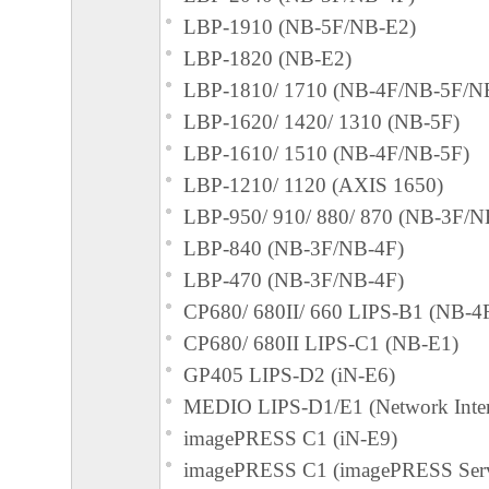
LBP-1910 (NB-5F/NB-E2)
失利益およびその他の派生的または付随的
LBP-1820 (NB-E2)
これらに限定されない全ての損害を言いま
LBP-1810/ 1710 (NB-4F/NB-5F/N
て、適用法で認められる限り、一切の責任
LBP-1620/ 1420/ 1310 (NB-5F)
とします。たとえ、キヤノン、キヤノンの
LBP-1610/ 1510 (NB-4F/NB-5F)
ンの関連会社、それらの販売代理店または
LBP-1210/ 1120 (AXIS 1650)
損害の可能性について知らされていた場合
LBP-950/ 910/ 880/ 870 (NB-3F/N
(3) キヤノン、キヤノンの子会社、キヤノ
LBP-840 (NB-3F/NB-4F)
れらの販売代理店または販売店のいずれも
LBP-470 (NB-3F/NB-4F)
ェア」、または「本ソフトウェア」の使用
CP680/ 680II/ 660 LIPS-B1 (NB-4
連してお客様と第三者との間に生じたいか
CP680/ 680II LIPS-C1 (NB-E1)
ても、一切責任を負わないものとします。
GP405 LIPS-D2 (iN-E6)
６．輸出
MEDIO LIPS-D1/E1 (Network Inter
お客様は、日本国政府または関連する外国
imagePRESS C1 (iN-E9)
認可等を得ることなしに、「本ソフトウェ
imagePRESS C1 (imagePRESS Serv