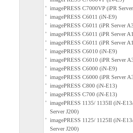
The Software is a "commercial item," as that term
imagePRESS C7000VP (iPR Serve
C.F.R. 2.101 (Oct 1995), consisting of "commer
imagePRESS C6011 (iN-E9)
software" and "commercial computer software d
imagePRESS C6011 (iPR Server A
such terms are used in 48 C.F.R. 12.212 (Sept 1
imagePRESS C6011 (iPR Server A
with 48 C.F.R. 12.212 and 48 C.F.R. 227.7202
imagePRESS C6011 (iPR Server A
227.7202-4 (June 1995), all U.S. Government E
imagePRESS C6010 (iN-E9)
acquire the Software with only those rights set fo
imagePRESS C6010 (iPR Server A
Manufacturer is Canon Inc./30-2, Shimomaruko
imagePRESS C6000 (iN-E9)
ku, Tokyo 146-8501, Japan.
imagePRESS C6000 (iPR Server A
本条項中で使用される"the Software"と
imagePRESS C800 (iN-E13)
義される「本ソフトウェア」を意味し、指
imagePRESS C700 (iN-E13)
ます。
imagePRESS 1135/ 1135II (iN-E1
９．分離可能性
Server J200)
本契約書のいずれかの条項またはその一部
imagePRESS 1125/ 1125II (iN-E1
効であると決定された場合でも、その他の
Server J200)