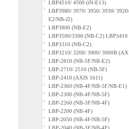
LBP4510/ 4500 (iN-E13)
LBP3980/ 3970/ 3950/ 3930/ 3920/
４．著作権表示
E2/NB-J2)
お客様は、「本ソフトウェア」に含まれる
LBP3800 (NB-E2)
キヤノンのライセンサーの著作権表示を変
LBP3500/3300 (NB-C2) LBP3410 
しくは削除してはなりません。
LBP3310 (NB-C2)
LBP3210/ 3200/ 3000/ 3000B (AX
５．保証の否認・免責
LBP-2810 (NB-5F/NB-E2)
(1) 「本ソフトウェア」は、『現状のまま
LBP-2710/ 2510 (NB-5F)
諾されます。キヤノン、キヤノンの子会社
LBP-2410 (AXIS 1611)
連会社、それらの販売代理店または販売店
LBP-2360 (NB-4F/NB-5F/NB-E1)
「本ソフトウェア」に関して、商品性およ
LBP-2300 (NB-4F/NB-5F)
の適合性の保証を含め、いかなる保証も、
LBP-2260 (NB-3F/NB-4F)
たるとを問わず一切しないものとします。
LBP-2200 (NB-4F)
(2) キヤノン、キヤノンの子会社、キヤノ
LBP-2050 (NB-4F/NB-5F)
れらの販売代理店または販売店のいずれも
LBP-2040 (NB-3F/NB-4F)
ェア」の使用または使用不能から生ずるい