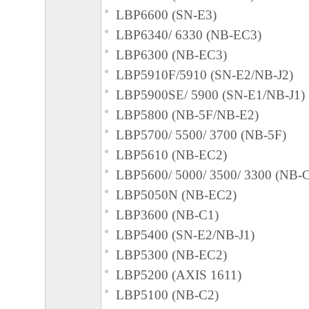
ヤノンのライセンサーのいかなる知的財産
LBP6600 (SN-E3)
と黙示たるとを問わず、本契約書によって
LBP6340/ 6330 (NB-EC3)
るいは許諾されるものではありません。
LBP6300 (NB-EC3)
２．制限
LBP5910F/5910 (SN-E2/NB-J2)
(1) お客様は、再使用許諾、譲渡、販売、
LBP5900SE/ 5900 (SN-E1/NB-J1)
くは貸与その他の方法により、第三者に「
LBP5800 (NB-5F/NB-E2)
ア」を使用させることはできません。
LBP5700/ 5500/ 3700 (NB-5F)
(2) お客様は、「本ソフトウェア」の全部
LBP5610 (NB-EC2)
正、改変、逆コンパイル、逆アセンブル、
LBP5600/ 5000/ 3500/ 3300 (NB-
エンジニアリング等することはできません
LBP5050N (NB-EC2)
このような行為をさせてはなりません。
LBP3600 (NB-C1)
LBP5400 (SN-E2/NB-J1)
３．帰属
LBP5300 (NB-EC2)
「本ソフトウェア」に係る権原および所有
LBP5200 (AXIS 1611)
によりキヤノンまたはキヤノンのライセン
LBP5100 (NB-C2)
す。