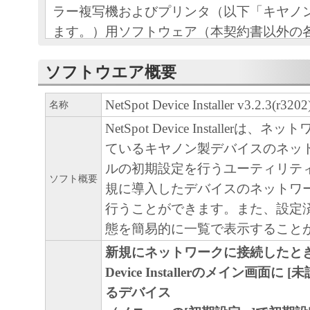
ラー複写機およびプリンタ（以下「キヤノ
ます。）用ソフトウェア（本契約書以外の
印刷物等を含み、併せて以下「本ソフトウ
ソフトウエア概要
す。）をご利用になるための、お客様とキ
（以下キヤノンと言います。）との間の契
NetSpot Device Installer v3.2.3(r320
名称
お客様は、『同意』を示す行為、または「
NetSpot Device Installerは
ア」の使用のいずれかをもって、本契約書
ているキヤノン製デバイスのネッ
になります。お客様が本契約書に同意でき
ルの初期設定を行うユーティリテ
ソフト概要
ソフトウェア」を使用することはできませ
規に導入したデバイスのネットワ
行うことができます。また、設定
１．許諾
態を簡易的に一覧で表示すること
(1) キヤノンは、お客様が「キヤノン製品
新規にネットワークに接続したときにN
のために、「キヤノン製品」に直接または
Device Installerのメイン画面に
通じ接続される複数のコンピュータ（以下
るデバイス
言います。）において、「本ソフトウェア