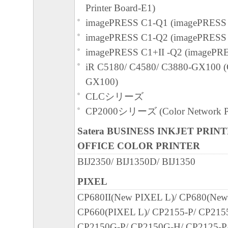
Printer Board-E1)
imagePRESS C1-Q1 (imagePRESS 
imagePRESS C1-Q2 (imagePRESS 
imagePRESS C1+II -Q2 (imagePRE
iR C5180/ C4580/ C3880-GX100 (
GX100)
CLCシリーズ
CP2000シリーズ (Color Network Pri
Satera BUSINESS INKJET PRIN
OFFICE COLOR PRINTER
BIJ2350/ BIJ1350D/ BIJ1350
PIXEL
CP680II(New PIXEL L)/ CP680(New
CP660(PIXEL L)/ CP2155-P/ CP215
CP2150G-P/ CP2150G-H/ CP2125-P