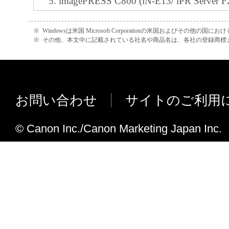
imagePRESS C800 (iN-E13/ iPR Server F2
G100) に対応しました。
imagePRESS C700 (iN-E13/ iPR Server F2
※
Windowsは米国 Microsoft Corporationの米国およびその他の国
※
その他、本文中に記載されている社名や商品名は、各社の登録商標
G100) に対応しました。
LBP6340/ 6330 (NB-EC3) に対応しま
imagePRESS C7011VP (iN-E9/ iPR Serve
Server A3300) に対応しました。
お問い合わせ
サイトのご利用
imagePRESS C6011 (iN-E9/ iPR Server A3
A3300/ iPR Server A1200/ iPR Serve
© Canon Inc./Canon Marketing Japan Inc.
した。
iR-ADV 4245/ 4235/ 4225 (iN-E1
LBP9660Ci/ LBP9520C (SN-E3) 
LBP8730i/ 8720/ 8710/ 8710e (SN
imagePRESS 1135II (iN-E13/ imagePRESS
imagePRESS Server K200) に対応し
imagePRESS 1125II (iN-E13/ imagePRESS