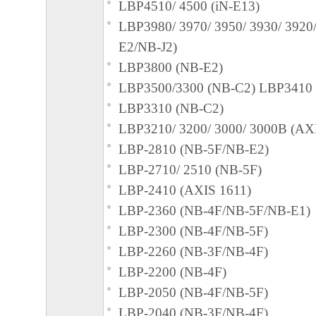
LBP4510/ 4500 (iN-E13)
LBP3980/ 3970/ 3950/ 3930/ 3920/
４．著作権表示
E2/NB-J2)
お客様は、「本ソフトウェア」に含まれる
LBP3800 (NB-E2)
キヤノンのライセンサーの著作権表示を変
LBP3500/3300 (NB-C2) LBP3410 
しくは削除してはなりません。
LBP3310 (NB-C2)
LBP3210/ 3200/ 3000/ 3000B (AX
５．保証の否認・免責
LBP-2810 (NB-5F/NB-E2)
(1) 「本ソフトウェア」は、『現状のまま
LBP-2710/ 2510 (NB-5F)
諾されます。キヤノン、キヤノンの子会社
LBP-2410 (AXIS 1611)
連会社、それらの販売代理店または販売店
LBP-2360 (NB-4F/NB-5F/NB-E1)
「本ソフトウェア」に関して、商品性およ
LBP-2300 (NB-4F/NB-5F)
の適合性の保証を含め、いかなる保証も、
LBP-2260 (NB-3F/NB-4F)
たるとを問わず一切しないものとします。
LBP-2200 (NB-4F)
(2) キヤノン、キヤノンの子会社、キヤノ
LBP-2050 (NB-4F/NB-5F)
れらの販売代理店または販売店のいずれも
LBP-2040 (NB-3F/NB-4F)
ェア」の使用または使用不能から生ずるい