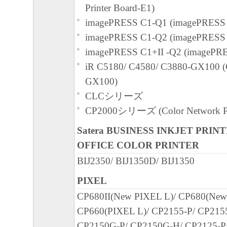
Printer Board-E1)
imagePRESS C1-Q1 (imagePRESS 
imagePRESS C1-Q2 (imagePRESS 
imagePRESS C1+II -Q2 (imagePRE
iR C5180/ C4580/ C3880-GX100 (
GX100)
CLCシリーズ
CP2000シリーズ (Color Network Pri
Satera BUSINESS INKJET PRIN
OFFICE COLOR PRINTER
BIJ2350/ BIJ1350D/ BIJ1350
PIXEL
CP680II(New PIXEL L)/ CP680(New
CP660(PIXEL L)/ CP2155-P/ CP215
CP2150G-P/ CP2150G-H/ CP2125-P