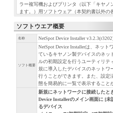
ラー複写機およびプリンタ（以下「キヤノ
ます。）用ソフトウェア（本契約書以外の
印刷物等を含み、併せて以下「本ソフトウ
ソフトウエア概要
す。）をご利用になるための、お客様とキ
（以下キヤノンと言います。）との間の契
NetSpot Device Installer v3.2.3(r320
名称
お客様は、『同意』を示す行為、または「
NetSpot Device Installerは
ア」の使用のいずれかをもって、本契約書
ているキヤノン製デバイスのネッ
になります。お客様が本契約書に同意でき
ルの初期設定を行うユーティリテ
ソフト概要
ソフトウェア」を使用することはできませ
規に導入したデバイスのネットワ
行うことができます。また、設定
１．許諾
態を簡易的に一覧で表示すること
(1) キヤノンは、お客様が「キヤノン製品
新規にネットワークに接続したときにN
のために、「キヤノン製品」に直接または
Device Installerのメイン画面に
通じ接続される複数のコンピュータ（以下
るデバイス
言います。）において、「本ソフトウェア