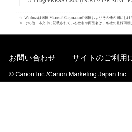
imagePRESS C800 (iN-E13/ iPR Server F2
G100) に対応しました。
imagePRESS C700 (iN-E13/ iPR Server F2
※
Windowsは米国 Microsoft Corporationの米国およびその他の国
※
その他、本文中に記載されている社名や商品名は、各社の登録商標
G100) に対応しました。
LBP6340/ 6330 (NB-EC3) に対応しま
imagePRESS C7011VP (iN-E9/ iPR Serve
Server A3300) に対応しました。
お問い合わせ
サイトのご利用
imagePRESS C6011 (iN-E9/ iPR Server A3
A3300/ iPR Server A1200/ iPR Serve
© Canon Inc./Canon Marketing Japan Inc.
した。
iR-ADV 4245/ 4235/ 4225 (iN-E1
LBP9660Ci/ LBP9520C (SN-E3) 
LBP8730i/ 8720/ 8710/ 8710e (SN
imagePRESS 1135II (iN-E13/ imagePRESS
imagePRESS Server K200) に対応し
imagePRESS 1125II (iN-E13/ imagePRESS