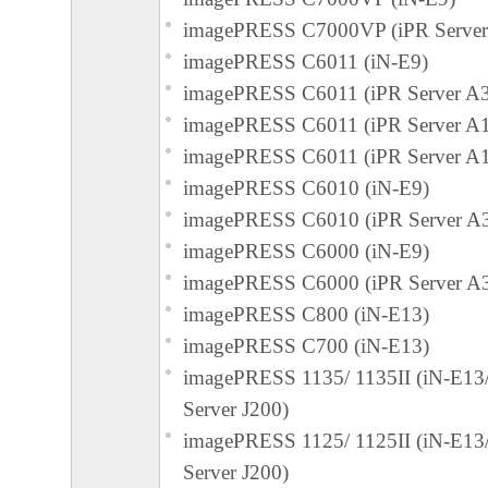
The Software is a "commercial item," as that term
imagePRESS C7000VP (iPR Serve
C.F.R. 2.101 (Oct 1995), consisting of "commer
imagePRESS C6011 (iN-E9)
software" and "commercial computer software d
imagePRESS C6011 (iPR Server A
such terms are used in 48 C.F.R. 12.212 (Sept 1
imagePRESS C6011 (iPR Server A
with 48 C.F.R. 12.212 and 48 C.F.R. 227.7202
imagePRESS C6011 (iPR Server A
227.7202-4 (June 1995), all U.S. Government E
imagePRESS C6010 (iN-E9)
acquire the Software with only those rights set fo
imagePRESS C6010 (iPR Server A
Manufacturer is Canon Inc./30-2, Shimomaruko
imagePRESS C6000 (iN-E9)
ku, Tokyo 146-8501, Japan.
imagePRESS C6000 (iPR Server A
本条項中で使用される"the Software"と
imagePRESS C800 (iN-E13)
義される「本ソフトウェア」を意味し、指
imagePRESS C700 (iN-E13)
ます。
imagePRESS 1135/ 1135II (iN-E1
９．分離可能性
Server J200)
本契約書のいずれかの条項またはその一部
imagePRESS 1125/ 1125II (iN-E1
効であると決定された場合でも、その他の
Server J200)