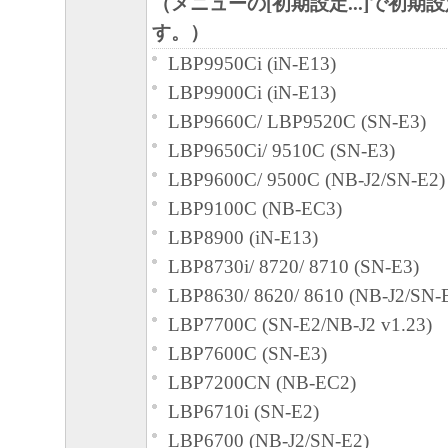
（メニューの[初期設定...]で初期
約書においては、「本ソフトウェア」をコ
す。）
憶媒体上にインストールすること、または
LBP9950Ci (iN-E13)
おいて表示すること、アクセスすること、
LBP9900Ci (iN-E13)
ることのいずれも含むものとします。）す
LBP9660C/ LBP9520C (SN-E3)
的権利をお客様に対して許諾します。お客
LBP9650Ci/ 9510C (SN-E3)
定機器」にネットワークを通じて接続され
LBP9600C/ 9500C (NB-J2/SN-E2)
上で、かかるコンピュータの使用者に対し
LBP9100C (NB-EC3)
ェア」を使用させることができますが、か
LBP8900 (iN-E13)
タの使用者に本契約書上の義務および条件
LBP8730i/ 8720/ 8710 (SN-E3)
ともに、その履行に関し全責任を負うこと
LBP8630/ 8620/ 8610 (NB-J2/SN-
す。
LBP7700C (SN-E2/NB-J2 v1.23)
(2) お客様は、上記(1)に基づいて「本ソ
LBP7600C (SN-E3)
するためのバックアップとして、「本ソフ
LBP7200CN (NB-EC2)
部、複製することができます。
LBP6710i (SN-E2)
(3) 上記(1)および(2)に定める場合を除き
LBP6700 (NB-J2/SN-E2)