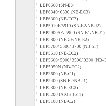
ヤノンのライセンサーのいかなる知的財産
LBP6600 (SN-E3)
と黙示たるとを問わず、本契約書によって
LBP6340/ 6330 (NB-EC3)
るいは許諾されるものではありません。
LBP6300 (NB-EC3)
２．制限
LBP5910F/5910 (SN-E2/NB-J2)
(1) お客様は、再使用許諾、譲渡、販売、
LBP5900SE/ 5900 (SN-E1/NB-J1)
くは貸与その他の方法により、第三者に「
LBP5800 (NB-5F/NB-E2)
ア」を使用させることはできません。
LBP5700/ 5500/ 3700 (NB-5F)
(2) お客様は、「本ソフトウェア」の全部
LBP5610 (NB-EC2)
正、改変、逆コンパイル、逆アセンブル、
LBP5600/ 5000/ 3500/ 3300 (NB-
エンジニアリング等することはできません
LBP5050N (NB-EC2)
このような行為をさせてはなりません。
LBP3600 (NB-C1)
LBP5400 (SN-E2/NB-J1)
３．帰属
LBP5300 (NB-EC2)
「本ソフトウェア」に係る権原および所有
LBP5200 (AXIS 1611)
によりキヤノンまたはキヤノンのライセン
LBP5100 (NB-C2)
す。