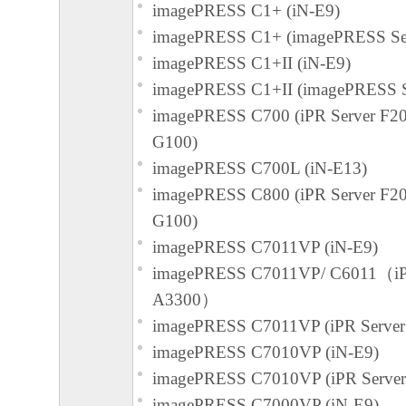
は一部を、直接または間接に輸出してはな
imagePRESS C1+ (iN-E9)
imagePRESS C1+ (imagePRESS Ser
７．契約期間
imagePRESS C1+II (iN-E9)
(1) 本契約書は、お客様が『同意』を示す
imagePRESS C1+II (imagePRESS S
または「本ソフトウェア」を使用した時点
imagePRESS C700 (iPR Server F20
(2)または(3)により終了されるまで有効に
G100)
(2) お客様は、「本ソフトウェア」および
imagePRESS C700L (iN-E13)
てを廃棄および消去することにより、本契
imagePRESS C800 (iPR Server F20
ることができます。
G100)
(3) お客様が本契約書のいずれかの条項に
imagePRESS C7011VP (iN-E9)
契約書は直ちに終了します。
imagePRESS C7011VP/ C6011（iP
(4) お客様は、上記(3)によって本契約書
A3300）
やかに、「本ソフトウェア」およびその複
imagePRESS C7011VP (iPR Server
廃棄または消去するものとします。
imagePRESS C7010VP (iN-E9)
imagePRESS C7010VP (iPR Server
８．U.S. GOVERNMENT RESTRICTED RIG
imagePRESS C7000VP (iN-E9)