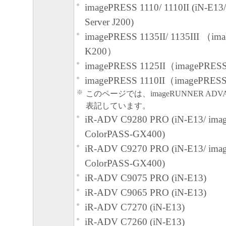
効に存続するものとします。
imagePRESS 1110/ 1110II (iN-E1
Server J200)
以上
imagePRESS 1135II/ 1135III （im
キヤノン株式会社
K200）
imagePRESS 1125II（imagePRESS
imagePRESS 1110II（imagePRESS
※
このページでは、imageRUNNER ADVA
表記しています。
iR-ADV C9280 PRO (iN-E13/ ima
ColorPASS-GX400)
iR-ADV C9270 PRO (iN-E13/ ima
ColorPASS-GX400)
iR-ADV C9075 PRO (iN-E13)
iR-ADV C9065 PRO (iN-E13)
iR-ADV C7270 (iN-E13)
iR-ADV C7260 (iN-E13)