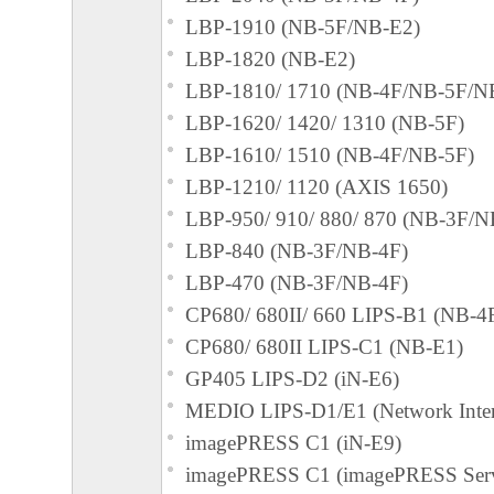
LBP-1910 (NB-5F/NB-E2)
失利益およびその他の派生的または付随的
LBP-1820 (NB-E2)
これらに限定されない全ての損害を言いま
LBP-1810/ 1710 (NB-4F/NB-5F/N
て、適用法で認められる限り、一切の責任
LBP-1620/ 1420/ 1310 (NB-5F)
とします。たとえ、キヤノン、キヤノンの
LBP-1610/ 1510 (NB-4F/NB-5F)
ンの関連会社、それらの販売代理店または
LBP-1210/ 1120 (AXIS 1650)
損害の可能性について知らされていた場合
LBP-950/ 910/ 880/ 870 (NB-3F/N
(3) キヤノン、キヤノンの子会社、キヤノ
LBP-840 (NB-3F/NB-4F)
れらの販売代理店または販売店のいずれも
LBP-470 (NB-3F/NB-4F)
ェア」、または「本ソフトウェア」の使用
CP680/ 680II/ 660 LIPS-B1 (NB-4
連してお客様と第三者との間に生じたいか
CP680/ 680II LIPS-C1 (NB-E1)
ても、一切責任を負わないものとします。
GP405 LIPS-D2 (iN-E6)
６．輸出
MEDIO LIPS-D1/E1 (Network Inter
お客様は、日本国政府または関連する外国
imagePRESS C1 (iN-E9)
認可等を得ることなしに、「本ソフトウェ
imagePRESS C1 (imagePRESS Serv