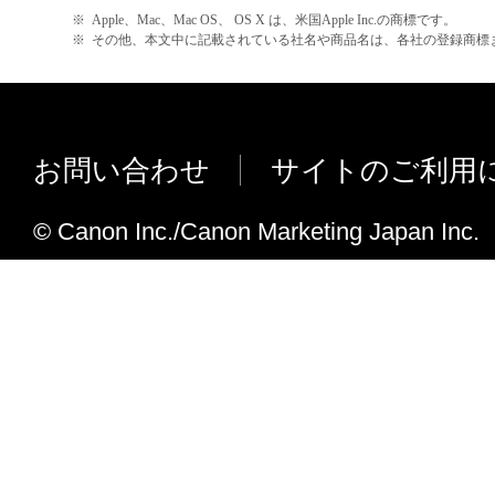
効に存続するものとします。
LBP8900 (iN-E13) に対応しました。
※
Apple、Mac、Mac OS、 OS X は、米国Apple Inc.の商標です。
※
その他、本文中に記載されている社名や商品名は、各社の登録商標
imagePRESS C800 (iN-E13/ iPR Server F2
以上
G100) に対応しました。
キヤノン株式会社
imagePRESS C700 (iN-E13/ iPR Server F2
G100) に対応しました。
お問い合わせ
サイトのご利用
LBP6340/ 6330 (NB-EC3) に対応しま
imagePRESS C7011VP (iN-E9/ iPR Serve
© Canon Inc./Canon Marketing Japan Inc.
Server A3300) に対応しました。
imagePRESS C6011 (iN-E9/ iPR Server A3
A3300/ iPR Server A1200/ iPR Serve
した。
OS X 10.9、10.9.1、10.9.2に対応し
iR-ADV 4245/ 4235/ 4225 (iN-E1
LBP9660Ci/ LBP9520C (SN-E3) 
LBP8730i/ 8720/ 8710/ 8710e (SN