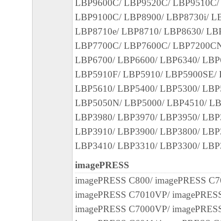
LBP9600C/ LBP9520C/ LBP9510C/
約書においては、「本ソフトウェア」をコ
LBP9100C/ LBP8900/ LBP8730i/ L
憶媒体上にインストールすること、または
LBP8710e/ LBP8710/ LBP8630/ LB
おいて表示すること、アクセスすること、
LBP7700C/ LBP7600C/ LBP7200CN
ることのいずれも含むものとします。）す
LBP6700/ LBP6600/ LBP6340/ LBP
的権利をお客様に対して許諾します。お客
LBP5910F/ LBP5910/ LBP5900SE/ 
定機器」にネットワークを通じて接続され
LBP5610/ LBP5400/ LBP5300/ LBP
上で、かかるコンピュータの使用者に対し
LBP5050N/ LBP5000/ LBP4510/ LB
ェア」を使用させることができますが、か
LBP3980/ LBP3970/ LBP3950/ LBP
タの使用者に本契約書上の義務および条件
LBP3910/ LBP3900/ LBP3800/ LBP
ともに、その履行に関し全責任を負うこと
LBP3410/ LBP3310/ LBP3300/ LBP
す。
(2) お客様は、上記(1)に基づいて「本ソ
imagePRESS
するためのバックアップとして、「本ソフ
imagePRESS C800/ imagePRESS C7
部、複製することができます。
imagePRESS C7010VP/ imagePRES
(3) 上記(1)および(2)に定める場合を除き
imagePRESS C7000VP/ imagePRESS