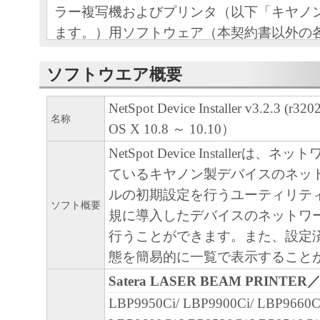
ラー複写機およびプリンタ（以下「キヤノ
ます。）用ソフトウェア（本契約書以外の
印刷物等を含み、併せて以下「本ソフトウ
ソフトウエア概要
す。）をご利用になるための、お客様とキ
（以下キヤノンと言います。）との間の契
NetSpot Device Installer v3.2.3 (r32
名称
OS X 10.8 ～ 10.10）
お客様は、『同意』を示す行為、または「
ア」の使用のいずれかをもって、本契約書
NetSpot Device Installerは
になります。お客様が本契約書に同意でき
ているキヤノン製デバイスのネッ
ソフトウェア」を使用することはできませ
ルの初期設定を行うユーティリテ
ソフト概要
規に導入したデバイスのネットワ
１．許諾
行うことができます。また、設定
(1) キヤノンは、お客様が「キヤノン製品
態を簡易的に一覧で表示すること
のために、「キヤノン製品」に直接または
Satera LASER BEAM PRINTER
通じ接続される複数のコンピュータ（以下
LBP9950Ci/ LBP9900Ci/ LBP9660C
言います。）において、「本ソフトウェア