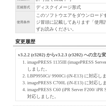
The Software is a "commercial item," as that term
ディスクイメージ形式
C.F.R. 2.101 (Oct 1995), consisting of "commer
圧縮形式
software" and "commercial computer software d
このソフトウエアをダウンロード
such terms are used in 48 C.F.R. 12.212 (Sept 1
ジ冒頭に記載してあります「使用
使用条件
with 48 C.F.R. 12.212 and 48 C.F.R. 227.7202
ずお読みください。
227.7202-4 (June 1995), all U.S. Government E
変更履歴
acquire the Software with only those rights set fo
Manufacturer is Canon Inc./30-2, Shimomaruko
v3.2.2 (r3202) からv3.2.3 (r3202) への主
ku, Tokyo 146-8501, Japan.
imagePRESS 1135III (imagePRESS Ser
本条項中で使用される"the Software"と
しました。
義される「本ソフトウェア」を意味し、指
LBP9950Ci/ 9900Ci (iN-E13) に対
ます。
imagePRESS C700L (iN-E13) に対
９．分離可能性
imagePRESS C60 (iPR Server F200/ iPR 
本契約書のいずれかの条項またはその一部
対応しました。
効であると決定された場合でも、その他の
OS X 10.10に対応しました。