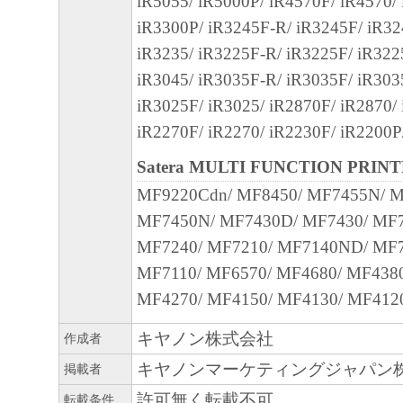
iR5055/ iR5000P/ iR4570F/ iR4570/
は一部を、直接または間接に輸出してはな
iR3300P/ iR3245F-R/ iR3245F/ iR32
７．契約期間
iR3235/ iR3225F-R/ iR3225F/ iR322
(1) 本契約書は、お客様が『同意』を示す
iR3045/ iR3035F-R/ iR3035F/ iR303
または「本ソフトウェア」を使用した時点
iR3025F/ iR3025/ iR2870F/ iR2870/
(2)または(3)により終了されるまで有効に
iR2270F/ iR2270/ iR2230F/ iR2200P/
(2) お客様は、「本ソフトウェア」および
Satera MULTI FUNCTION PRIN
てを廃棄および消去することにより、本契
MF9220Cdn/ MF8450/ MF7455N/ 
ることができます。
MF7450N/ MF7430D/ MF7430/ MF7
(3) お客様が本契約書のいずれかの条項に
MF7240/ MF7210/ MF7140ND/ MF7
契約書は直ちに終了します。
MF7110/ MF6570/ MF4680/ MF4380
(4) お客様は、上記(3)によって本契約書
MF4270/ MF4150/ MF4130/ MF412
やかに、「本ソフトウェア」およびその複
廃棄または消去するものとします。
キヤノン株式会社
作成者
キヤノンマーケティングジャパン
掲載者
８．U.S. GOVERNMENT RESTRICTED RIG
許可無く転載不可
転載条件