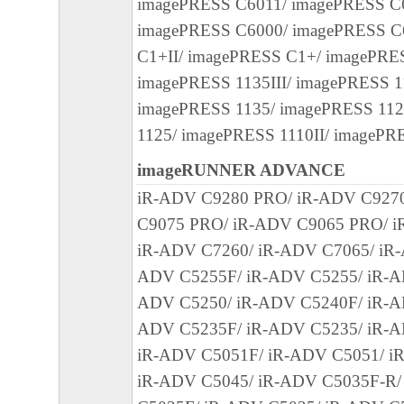
ヤノンのライセンサーのいかなる知的財産
imagePRESS C6011/ imagePRESS C
と黙示たるとを問わず、本契約書によって
imagePRESS C6000/ imagePRESS C
るいは許諾されるものではありません。
C1+II/ imagePRESS C1+/ imagePRE
imagePRESS 1135III/ imagePRESS 1
２．制限
imagePRESS 1135/ imagePRESS 112
(1) お客様は、再使用許諾、譲渡、販売、
1125/ imagePRESS 1110II/ imagePR
くは貸与その他の方法により、第三者に「
imageRUNNER ADVANCE
ア」を使用させることはできません。
iR-ADV C9280 PRO/ iR-ADV C927
(2) お客様は、「本ソフトウェア」の全部
C9075 PRO/ iR-ADV C9065 PRO/ i
正、改変、逆コンパイル、逆アセンブル、
iR-ADV C7260/ iR-ADV C7065/ iR-
エンジニアリング等することはできません
ADV C5255F/ iR-ADV C5255/ iR-A
このような行為をさせてはなりません。
ADV C5250/ iR-ADV C5240F/ iR-A
３．帰属
ADV C5235F/ iR-ADV C5235/ iR-A
「本ソフトウェア」に係る権原および所有
iR-ADV C5051F/ iR-ADV C5051/ i
によりキヤノンまたはキヤノンのライセン
iR-ADV C5045/ iR-ADV C5035F-R/
す。