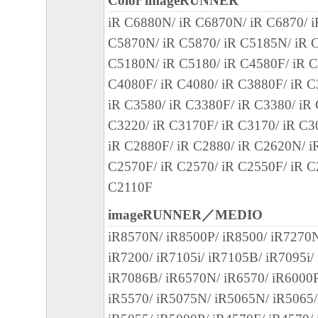
Color imageRUNNER
失利益およびその他の派生的または付随的
iR C6880N/ iR C6870N/ iR C6870/ 
これらに限定されない全ての損害を言いま
C5870N/ iR C5870/ iR C5185N/ iR C
て、適用法で認められる限り、一切の責任
C5180N/ iR C5180/ iR C4580F/ iR C
とします。たとえ、キヤノン、キヤノンの
C4080F/ iR C4080/ iR C3880F/ iR C
ンの関連会社、それらの販売代理店または
iR C3580/ iR C3380F/ iR C3380/ iR
損害の可能性について知らされていた場合
C3220/ iR C3170F/ iR C3170/ iR C3
(3) キヤノン、キヤノンの子会社、キヤノ
iR C2880F/ iR C2880/ iR C2620N/ i
れらの販売代理店または販売店のいずれも
C2570F/ iR C2570/ iR C2550F/ iR C
ェア」、または「本ソフトウェア」の使用
C2110F
連してお客様と第三者との間に生じたいか
imageRUNNER／MEDIO
ても、一切責任を負わないものとします。
iR8570N/ iR8500P/ iR8500/ iR7270N
iR7200/ iR7105i/ iR7105B/ iR7095i/
６．輸出
iR7086B/ iR6570N/ iR6570/ iR6000
お客様は、日本国政府または関連する外国
iR5570/ iR5075N/ iR5065N/ iR5065
認可等を得ることなしに、「本ソフトウェ