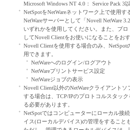
Microsoft Windows NT 4.0： Service Pack 
トウェア」をコンピュータの記憶媒
NetSpotをNetWareネットワーク上で使用
ールすること、またはコンピュータ
NetWareサーバーとして「Novell NetWare 3.2J
ること、アクセスすること、もしく
いずれかを使用してください。また、プロ
のいずれも含むものとします。）す
してNovell Clientをお使いになることを
的権利をお客様に対して許諾します
Novell Clientを使用する場合のみ、NetS
た「指定機器」にネットワークを通
用できます。
コンピュータ上で、かかるコンピュ
NetWareへのログイン/ログアウト
対して「本ソフトウェア」を使用さ
NetWareプリントサービス設定
ますが、かかるコンピュータの使用
NetWareジョブの表示
の義務および条件を遵守させるとと
Novell Client以外のNetWareクライア
に関し全責任を負うことを条件とし
する場合は、TCP/IPのプロトコルスタッ
お客様は、上記(1)に基づいて「本
る必要があります。
使用するためのバックアップとして
NetSpotではコンピューターにローカル接
ェア」を１部、複製することができ
イス(ローカルデバイス)の管理をすること
上記(1)および(2)に定める場合を
ただし、管理できるローカルデバイスは、