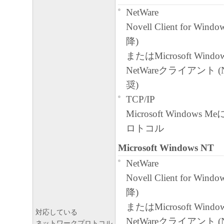
輸出
NetWare
お客様は、日本国政府または関連する外
Novell Client for Wind
な認可等を得ることなしに、「本ソフト
降)
または一部を、直接または間接に輸出し
またはMicrosoft Win
ん。
NetWareクライアント (No
契約期間
奨)
本契約書は、お客様が、『同意』を
TCP/IP
た時点、または「本ソフトウェア」
Microsoft Windows 
で発効し、下記(2)または(3)によ
ロトコル
有効に存続します。
お客様は、「本ソフトウェア」およ
Microsoft Windows NT
すべてを廃棄および消去することに
NetWare
を終了させることができます。
Novell Client for Wind
お客様が本契約書のいずれかの条項
降)
合、本契約書は直ちに終了します。
またはMicrosoft Win
対応している
お客様は、上記(3)によって本契約
NetWareクライアント (No
ネットワークプロトコル