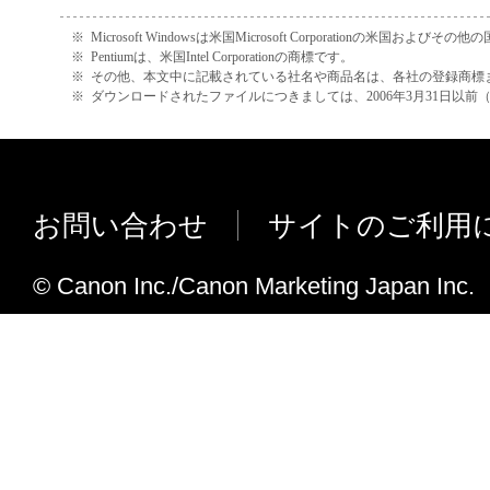
iR6050i,iR5150iに対応しました。
※
Microsoft Windowsは米国Microsoft Corporationの米国お
iR6010iネットワークLIPSプリンター
※
Pentiumは、米国Intel Corporationの商標です。
※
その他、本文中に記載されている社名や商品名は、各社の登録商標
しました。
※
ダウンロードされたファイルにつきましては、2006年3月31日以
iR5110iネットワークLIPSプリンター
しました。
【NetSpot4.80JからNetSpot4.81Jへの主
お問い合わせ
サイトのご利用
Netspot Suite Service をV2.51またはV2
更しました。
© Canon Inc./Canon Marketing Japan Inc.
(該当プリンタードライバーバージョン V8
V8.71）
Netspot Suite ServiceバージョンはNet
ーより確認できます。
Netspot Suite Serviceがインストー
大量印刷を繰り返すとPC上にメモリー
が表示される場合がありました。