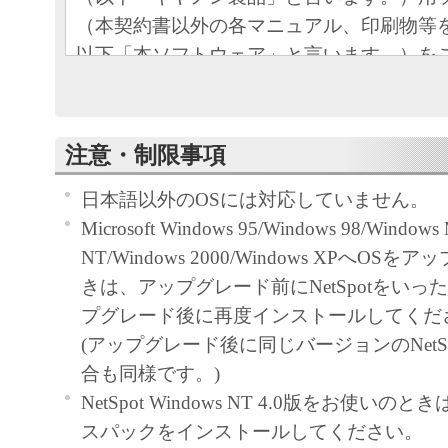
（本契約書以外の各マニュアル、印刷物等
以下「本ソフトウェア」と言います。）を
めの、お客様とキヤノン株式会社（以下キ
す。）との間の契約書です。
注意・制限事項
お客様は、『同意』を示す行為、または「
ア」の使用のいずれかをもって、本契約書
日本語以外のOSには対応していません。
になります。お客様が本契約書に同意でき
Microsoft Windows 95/Windows 98/Windo
ソフトウェア」を使用することはできませ
NT/Windows 2000/Windows XPへO
きは、アップグレード前にNetSpotをいっ
許諾
プグレード後に再度インストールしてくだ
キヤノンは、お客様が「キヤノン製
(アップグレード後に同じバージョンのNetS
目的のために、「キヤノン製品」に
合も同様です。)
トワークを通じ接続される複数のコ
NetSpot Windows NT 4.0版をお使い
下「指定機器」と言います。）にお
スパックをインストールしてください。
トウェア」を使用（本契約書におい