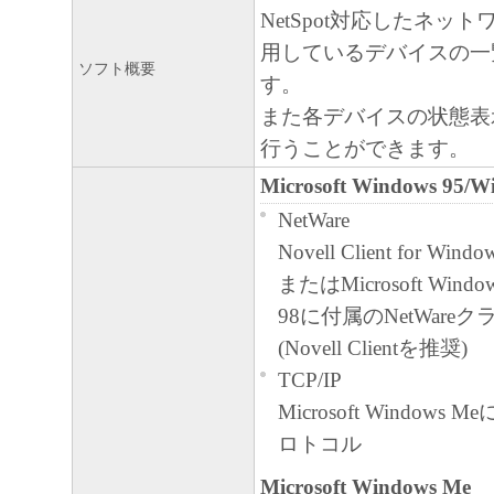
「本ソフトウェア」の使用または使
NetSpot対応したネッ
るいかなる損害（逸失利益およびそ
用しているデバイスの一
ソフト概要
たは付随的な損害を含むがこれらに
す。
ての損害を言います。）について、
また各デバイスの状態表
れる限り、一切の責任を負わないも
行うことができます。
とえ、キヤノン、キヤノンの子会社
Microsoft Windows 95/W
連会社、それらの販売代理店または
NetWare
損害の可能性について知らされてい
Novell Client for Windo
です。
またはMicrosoft Windows
キヤノン、キヤノンの子会社、キヤ
98に付属のNetWare
社、それらの販売代理店または販売
(Novell Clientを推奨)
「本ソフトウェア」、または「本ソ
TCP/IP
使用に起因または関連してお客様と
Microsoft Windows 
生じたいかなる紛争についても、一
ロトコル
いものとします。
Microsoft Windows Me