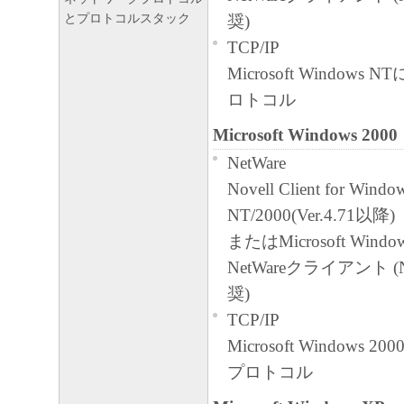
合、速やかに、「本ソフトウェア」
とプロトコルスタック
奨)
物のすべてを廃棄または消去するも
TCP/IP
U.S. GOVERNMENT RESTRICTED RIG
Microsoft Windows 
The Software is a "commercial item," as that 
ロトコル
48C.F.R. 2.101 (Oct 1995), consisting of "
Microsoft Windows 2000
computer software"and "commercial compute
NetWare
documentation," as such terms areused in 4
Novell Client for Windo
(Sept 1995). Consistent with 48 C.F.R.12.2
NT/2000(Ver.4.71以降)
227.7202-1 through 227.7202-4 (June 1995)
またはMicrosoft Wind
Government End Users shall acquire the Sof
NetWareクライアント (No
thoserights set forth herein. Manufacturer is
奨)
2,Shimomaruko 3-chome, Ohta-ku, Tokyo 1
TCP/IP
本条項中で使用される"the Software
Microsoft Windows 
定義される「本ソフトウェア」を意味し
プロトコル
とします。