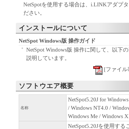
NetSpotを使用する場合は、i.LINKアダ
します。
ださい。
著作権表示
お客様は、「本ソフトウェア」に含まれ
インストールについて
はキヤノンのライセンサーの著作権表示
NetSpot Windows版 操作ガイド
しもしくは削除してはなりません。
保証の否認・免責
NetSpot Windows版 操作に関して、以
「本ソフトウェア」は、『現状のま
説明しています。
用許諾されます。キヤノン、キヤノ
[ファイル容量 
ヤノンの関連会社、それらの販売代
店のいずれも、「本ソフトウェア」
ソフトウエア概要
性および特定の目的への適合性の保
なる保証も、明示たると黙示たると
NetSpot5.20J for Windows
ないものとします。
/ Windows NT4.0 / Window
名称
キヤノン、キヤノンの子会社、キヤ
Windows Me / Windows X
社、それらの販売代理店または販売
NetSpot5.20Jを使用