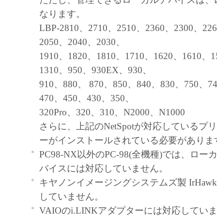
たはキヤノンのライセンサーのいか
なります。
も、明示たると黙示たるとを問わず
LBP-2810、2710、2510、2360、2300、22
ってお客様に譲渡あるいは許諾され
2050、2040、2030、
ません。
1910、1820、1810、1710、1620、1610、1
制限
1310、950、930EX、930、
お客様は、再使用許諾、譲渡、販売
910、880、 870、850、840、830、750、7
もしくは貸与その他の方法により、
470、450、430、350、
フトウェア」を使用させることはで
320Pro、320、310、N2000、N1000
お客様は、「本ソフトウェア」の全
さらに、上記のNetSpotが対応しているプ
修正、改変、逆コンパイル、逆アセ
ーがインストールされている必要がありま
リバースエンジニアリング等するこ
PC98-NX以外のPC-98(全機種)では、ロ
ん。また第三者にこのような行為を
バイスには対応していません。
せん。
キヤノンイメージングシステムズ製 IrHawk 
帰属
していません。
「本ソフトウェア」に係る権原および所
VAIOのi.LINKアダプターには対応してい
容によりキヤノンまたはキヤノンのライ