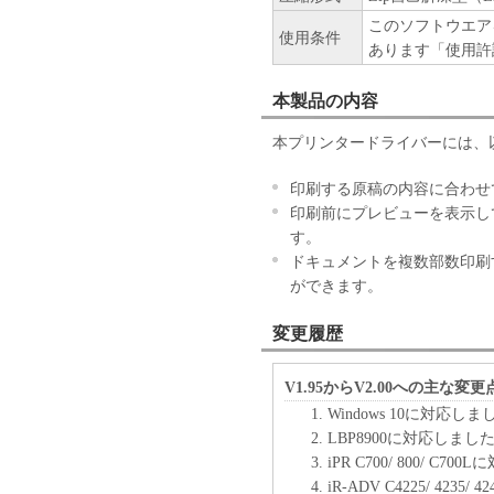
(1) 本契約書は、お客様が
このソフトウエア
使用条件
または「本ソフトウェア」をイ
あります「使用許
により終了されるまで有効に
(2) お客様は、「本ソフト
本製品の内容
することにより、本契約書を
(3) お客様が本契約書のい
本プリンタードライバーには、
します。
(4) お客様は、上記(3)に
印刷する原稿の内容に合わせ
ウェア」およびその複製物の
印刷前にプレビューを表示し
(5) 上記にかかわらず、本契
す。
第10条の規定は、本契約書の
ドキュメントを複数部数印刷
９．U.S. GOVERNMENT REST
ができます。
“米国政府エンドユーザー”と
変更履歴
客様が米国政府エンドユーザー
SOFTWARE is a "commercial item,
1995), consisting of "commercia
V1.95からV2.00への主な変更
software documentation," as such
Windows 10に対応し
Consistent with 48 C.F.R. 12.21
LBP8900に対応しまし
1995), all U.S. Government End
iPR C700/ 800/ C7
rights set forth herein. The man
iR-ADV C4225/ 