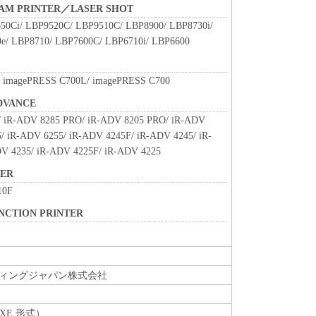
ウェア」に対してアップデート、バグの修正あるい
BEAM PRINTER／LASER SHOT
て、いかなる責任も負うものではありません。
50Ci/ LBP9520C/ LBP9510C/ LBP8900/ LBP8730i/
e/ LBP8710/ LBP7600C/ LBP6710i/ LBP6600
、『現状のまま』の状態で使用許諾されます。キヤノ
、キヤノンの子会社、キヤノンの関連会社、それら
いずれも、「本ソフトウェア」に関して、商品性お
 imagePRESS C700L/ imagePRESS C700
保証を含め、いかなる保証も、明示たると黙示たる
DVANCE
します。
 iR-ADV 8285 PRO/ iR-ADV 8205 PRO/ iR-ADV
ライセンサー、キヤノンの子会社、キヤノンの関連会
/ iR-ADV 6255/ iR-ADV 4245F/ iR-ADV 4245/ iR-
は販売店のいずれも、「本ソフトウェア」の使用ま
V 4235/ iR-ADV 4225F/ iR-ADV 4225
なる損害（逸失利益およびその他の派生的または付
限定されない全ての損害を言います。）について、
NER
切の責任を負わないものとします。たとえ、キヤノ
10F
、キヤノンの子会社、キヤノンの関連会社、それら
UNCTION PRINTER
かかる損害の可能性について知らされていた場合で
ライセンサー、キヤノンの子会社、キヤノンの関連会
は販売店のいずれも、「本ソフトウェア」、または
ィングジャパン株式会社
起因または関連してお客様と第三者との間に生じた
切責任を負わないものとします。
XE 形式）