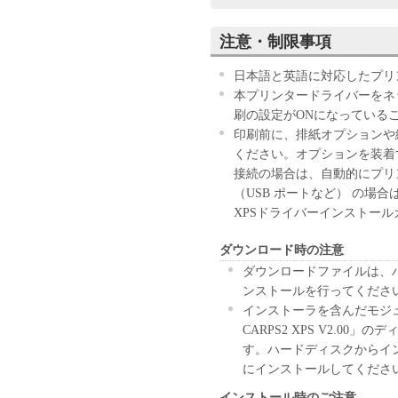
ウェア」のインストールのい
す。
注意・制限事項
お客様が本契約書に同意でき
きません。
日本語と英語に対応したプリ
１．許諾
本プリンタードライバーをネ
(1) キヤノンは、お客様が
刷の設定がONになっている
ン製品」に直接またはネット
印刷前に、排紙オプションや
下「指定機器」と言います。
ください。オプションを装着
においては、「本ソフトウェ
接続の場合は、自動的にプリ
すること、またはコンピュー
（USB ポートなど） の場
しくは実行することのいずれ
XPSドライバーインストー
お客様に対して許諾します。
ダウンロード時の注意
て接続されたコンピューター
ソフトウェア」を使用させる
ダウンロードファイルは、
に本契約書上の義務および条
ンストールを行ってくださ
負うことを条件とします。
インストーラを含んだモジュ
(2) お客様は、上記(1)に
CARPS2 XPS V2.0
ップとして、「本ソフトウェ
す。ハードディスクからイ
(3) 上記(1)および(2)
にインストールしてくださ
ーのいかなる知的財産権も、
インストール時のご注意