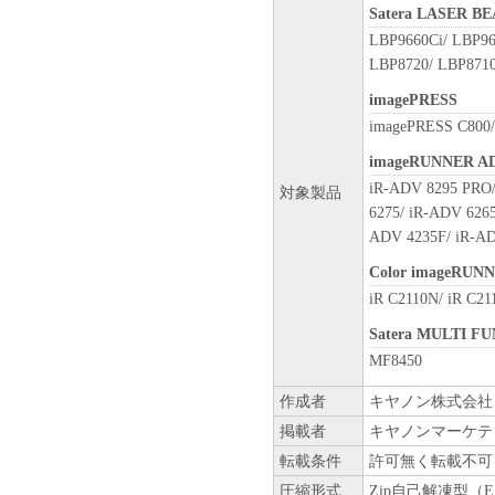
すること、および「本ソフト
Satera LASER 
はサポートを行うことについ
LBP9660Ci/ LBP96
７．保証の否認・免責
LBP8720/ LBP8710
(1) 「本ソフトウェア」は
imagePRESS
ン、キヤノンのライセンサー
の販売代理店または販売店の
imagePRESS C800/
よび特定の目的への適合性の
imageRUNNER A
とを問わず一切しないものと
iR-ADV 8295 PRO/
対象製品
(2) キヤノン、キヤノンの
6275/ iR-ADV 6265
社、それらの販売代理店また
ADV 4235F/ iR-AD
たは使用不能から生ずるいか
随的な損害を含むがこれらに
Color imageRUN
適用法で認められる限り、一
iR C2110N/ iR C21
ン、キヤノンのライセンサー
Satera MULTI F
の販売代理店または販売店が
MF8450
も同様です。
(3) キヤノン、キヤノンの
作成者
キヤノン株式会社
社、それらの販売代理店また
掲載者
キヤノンマーケテ
「本ソフトウェア」の使用に
転載条件
許可無く転載不可
いかなる紛争についても、一
８．契約期間
圧縮形式
Zip自己解凍型（E