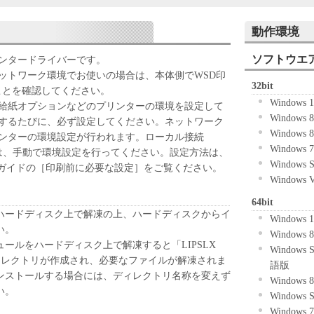
ずれかをもって、本契約書に同意したことになりま
動作環境
ない場合、「本ソフトウェア」を使用することはで
ソフトウエ
ンタードライバーです。
ットワーク環境でお使いの場合は、本体側でWSD印
32bit
「キヤノン製品」を利用する目的のために、「キヤノ
ことを確認してください。
Windows
ワークを通じ接続される複数のコンピューター（以
給紙オプションなどのプリンターの環境を設定して
Windows
）において、「本ソフトウェア」を使用（本契約書
するたびに、必ず設定してください。ネットワーク
Windows
ア」をコンピューターの記憶媒体上にインストール
ンターの環境設定が行われます。ローカル接続
Windows
ターにおいて表示すること、アクセスすること、も
合は、手動で環境設定を行ってください。設定方法は、
Windows
も含むものとします。）するための非独占的権利を
ルガイドの［印刷前に必要な設定］をご覧ください。
Windows
お客様は、また「指定機器」にネットワークを通じ
上で、かかるコンピューターの使用者に対して「本
64bit
ことができますが、かかるコンピューターの使用者
ハードディスク上で解凍の上、ハードディスクからイ
Windows
件を遵守させるとともに、その履行に関し全責任を
い。
Windows
ールをハードディスク上で解凍すると「LIPSLX
Windows 
基づいて「本ソフトウェア」を使用するためのバックア
0」のディレクトリが作成され、必要なファイルが解凍されま
語版
ア」を１部、複製することができます。
ンストールする場合には、ディレクトリ名称を変えず
Windows
に定める場合を除き、キヤノンまたはキヤノンのライセンサ
い。
Windows
明示たると黙示たるとを問わず、本契約書によって
Windows