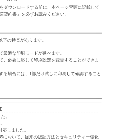
、『同意』を示す下記のボタンをクリックした時点、
をダウンロードする前に、本ページ冒頭に記載して
ンストールした時点で発効し、下記(2)または(3)
諾契約書」を必ずお読みください。
存続します。
ウェア」およびその複製物のすべてを廃棄および消去
終了させることができます。
ずれかの条項に違反した場合、本契約書は直ちに終了
以下の特長があります。
よって本契約書が終了した場合、速やかに、「本ソフト
て最適な印刷モードが選べます。
すべてを廃棄または消去するものとします。
て、必要に応じて印刷設定を変更することができま
約書第2条、第4条から第7条まで、第8条第4項および
終了後も効力を有します。
する場合には、1部だけ試しに印刷して確認すること
RICTED RIGHTS NOTICE
は、米国政府の機関また団体を意味します。もしお
である場合、以下の規定が適用されます ： The
" as that term is defined at 48 C.F.R. 2.101 (Oct
l computer software" and "commercial computer
点
 terms are used in 48 C.F.R. 12.212 (Sept 1995).
ました。
2 and 48 C.F.R. 227.7202-1 through 227.7202-4 (June
た。
 Users shall acquire the SOFTWARE with only those
00Lに対応しました。
ufacturer is Canon Inc./30-2, Shimomaruko 3-chome,
4235/ 4245において、従来の認証方法とセキュリティー強化