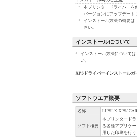
お客様に譲渡あるいは許諾さ
本プリンタードライバーを
２．制限
バージョンにアップデート
(1) お客様は、再使用許諾
インストール方法の概要は、フォ
法により、第三者に「本ソフ
さい。
(2) お客様は、「本ソフト
ル、逆アセンブル、その他リ
インストールについて
また第三者にこのような行為
３．著作権表示
インストール方法については
お客様は、「本ソフトウェア
い。
ーの著作権表示を変更し、除
４．所有権
XPSドライバーインストールガ
「本ソフトウェア」に係る権
キヤノンのライセンサーに帰
５．輸出
お客様は、日本国政府または
ソフトウエア概要
に、「本ソフトウェア」の全
名称
LIPSLX XPS/ 
ません。
６．サポートおよびアップデ
本プリンタードラ
キヤノン、キヤノンの子会社
ソフト概要
る各種アプリケー
びにキヤノンのライセンサー
用した印刷を行う