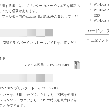
れるものではありません。
Windows
使用する際には、プリンターのハードウエアを最新の
Windows 
しておく必要があります。
、譲渡、販売、頒布、リースもしくは貸与その他の方
語版
ルダー内のReadme_lja-JP.htaをご参照してくだ
トウェア」を使用させることはできません。
Windows
ウェア」の全部または一部を修正、改変、逆コンパイ
バースエンジニアリング等することはできません。
ハードウエ
をさせてはなりません。
上記ソフト
、XPSドライバーインストールガイドをご覧くださ
」に含まれるキヤノンまたはキヤノンのライセンサ
去しもしくは削除してはなりません。
イド
原および所有権は、その内容によりキヤノンまたは
[ファイル容量 : 2,162,224 byte]
属します。
関連する外国政府より必要な許可等を得ることなし
部または一部を、直接または間接に輸出してはなり
CARPS2 XPS プリンタードライバー V2.00
ート
イバーをご利用いただくことにより、XPSを使用す
、関係会社、それらの販売代理店および販売店、並
ションソフトウエアから、XPSの特長を最大限に活
は、お客様による「本ソフトウェア」の使用を支援
ことができます。