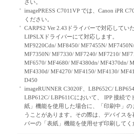
さい。
と黙示たるとを問わず、本契約書によって
imagePRESS C7011VP では、Canon iPR 
るいは許諾されるものではありません。
ください。
CARPS2 Ver 2.43ドライバーで対応し
２．制限
LIPSLXドライバーにて対応します。
(1) お客様は、再使用許諾、譲渡、販売、
MF9220Cdn/ MF8450/ MF7455N/ MF7450N/
くは貸与その他の方法により、第三者に「
MF7350N/ MF7330/ MF7240/ MF7210/ MF71
ア」を使用させることはできません。
MF6570/ MF4680/ MF4380dn/ MF4370dn/ M
(2) お客様は、「本ソフトウェア」の全部
MF4330d/ MF4270/ MF4150/ MF4130/ MF41
正、改変、逆コンパイル、逆アセンブル、
D450
エンジニアリング等することはできません
imageRUNNER C3020F、LBP652C/ LBP65
このような行為をさせてはなりません。
LBP612C/ LBP611Cにおいて、 IPP 
紙」機能を使用した場合に、「印刷中」の
３．著作権表示
うことがあります。その際は、デバイスを
お客様は、「本ソフトウェア」に含まれる
バーの「表紙」機能を使用せず印刷してく
キヤノンのライセンサーの著作権表示を変
しくは削除してはなりません。