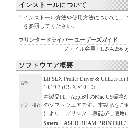
インストールについて
４．所有権
インストール方法や使用方法については、
「本ソフトウェア」に係る権原および所有
を参照してください。
によりキヤノンまたはキヤノンのライセン
す。
プリンタードライバー ユーザーズガイド
[ファイル容量 : 1,274,256 by
５．輸出
お客様は、日本国政府または関連する外国
ソフトウエア概要
許可等を得ることなしに、「本ソフトウェ
は一部を、直接または間接に輸出してはな
LIPSLX Printer Driver & Utilities for
名称
10.19.7 (OS X v10.10)
６．サポートおよびアップデート
本製品は、Apple社のMac OS環
キヤノン、キヤノンの子会社、関係会社、
のソフトウエアです。本製品をご
ソフト概要
理店および販売店、並びにキヤノンのライ
により、プリンター機能がご使用
客様による「本ソフトウェア」の使用を支
Satera LASER BEAM PRINTER 
よび「本ソフトウェア」に対してアップデ