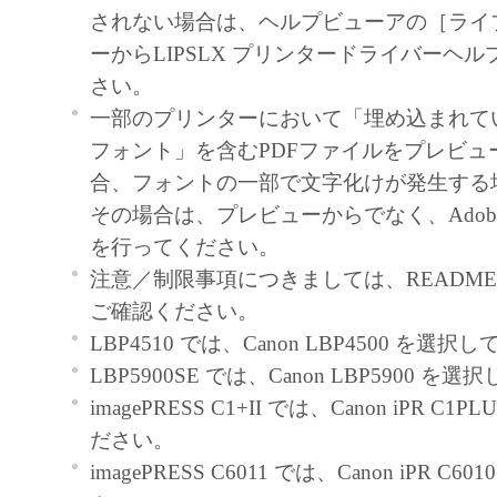
契約書においては、「本ソフトウェア」を
されない場合は、ヘルプビューアの［ライ
の記憶媒体上にインストールすること、ま
ーからLIPSLX プリンタードライバーヘ
ターにおいて表示すること、アクセスする
さい。
実行することのいずれも含むものとします
一部のプリンターにおいて「埋め込まれていない
非独占的権利をお客様に対して許諾します
フォント」を含むPDFファイルをプレビュ
た「指定機器」にネットワークを通じて接
合、フォントの一部で文字化けが発生する
ューター上で、かかるコンピューターの使
その場合は、プレビューからでなく、Adobe R
「本ソフトウェア」を使用させることがで
を行ってください。
るコンピューターの使用者に本契約書上の
注意／制限事項につきましては、README-JP
を遵守させるとともに、その履行に関し全
ご確認ください。
を条件とします。
LBP4510 では、Canon LBP4500 を選
(2) お客様は、上記(1)に基づいて「本ソ
LBP5900SE では、Canon LBP5900 
するためのバックアップとして、「本ソフ
imagePRESS C1+II では、Canon iPR C
部、複製することができます。
ださい。
(3) 上記(1)および(2)に定める場合を除き
imagePRESS C6011 では、Canon iPR C
ヤノンのライセンサーのいかなる知的財産