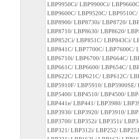
LBP9950Ci/ LBP9900Ci/ LBP9660C
正あるいはサポートを行うことについて、
LBP9600C/ LBP9520C/ LBP9510C/
負うものではありません。
LBP8900/ LBP8730i/ LBP8720/ LBP
７．保証の否認・免責
LBP8710/ LBP8630/ LBP8620/ LBP
(1) 「本ソフトウェア」は、『現状のまま
LBP852Ci/ LBP851C/ LBP843Ci/ L
諾されます。キヤノン、キヤノンのライセ
LBP841C/ LBP7700C/ LBP7600C/ 
ンの子会社、キヤノンの関連会社、それら
LBP6710i/ LBP6700/ LBP664C/ LB
たは販売店のいずれも、「本ソフトウェア
LBP661C/ LBP6600/ LBP654C/ LB
品性および特定の目的への適合性の保証を
LBP622C/ LBP621C/ LBP612C/ LB
保証も、明示たると黙示たるとを問わず一
LBP5910F/ LBP5910/ LBP5900SE/ 
します。
LBP5400/ LBP4510/ LBP4500/ LBP4
(2) キヤノン、キヤノンのライセンサー、
LBP441e/ LBP441/ LBP3980/ LBP3
社、キヤノンの関連会社、それらの販売代
LBP3930/ LBP3920/ LBP3910/ LBP
店のいずれも、「本ソフトウェア」の使用
LBP3700/ LBP352i/ LBP351i/ LBP3
から生ずるいかなる損害（逸失利益および
LBP321/ LBP312i/ LBP252/ LBP251
または付随的な損害を含むがこれらに限定