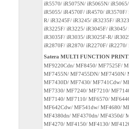
iR5570/ iR5075N/ iR5065N/ iR5065
iR5055/ iR4570F/ iR4570/ iR3570F/
R/ iR3245F/ iR3245/ iR3235F/ iR32
iR3225F/ iR3225/ iR3045F/ iR3045/
iR3035F/ iR3035/ iR3025F-R/ iR302
iR2870F/ iR2870/ iR2270F/ iR2270/ 
Satera MULTI FUNCTION PRIN
MF9220Cdn/ MF8450/ MF7525F/ 
MF7455N/ MF7455DN/ MF7450N/ 
MF7430D/ MF7430/ MF741Cdw/ M
MF7330/ MF7240/ MF7210/ MF714
MF7140/ MF7110/ MF6570/ MF644
MF642Cdw/ MF541dw/ MF4680/ M
MF4380dn/ MF4370dn/ MF4350d/ 
MF4270/ MF4150/ MF4130/ MF412