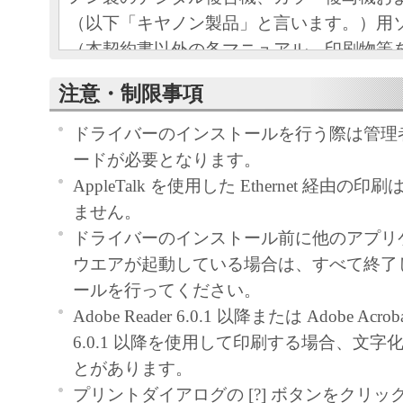
（以下「キヤノン製品」と言います。）用
（本契約書以外の各マニュアル、印刷物等
以下「本ソフトウェア」と言います。）を
注意・制限事項
めの、お客様とキヤノン株式会社（以下キ
す。）との間の契約書です。
ドライバーのインストールを行う際は管理
お客様は、『同意』を示す下記のボタンを
ードが必要となります。
点、または「本ソフトウェア」のインスト
AppleTalk を使用した Ethernet 経由
をもって、本契約書に同意したことになり
ません。
お客様が本契約書に同意できない場合、「
ドライバーのインストール前に他のアプリ
ア」を使用することはできません。
ウエアが起動している場合は、すべて終了
１．許諾
ールを行ってください。
(1) キヤノンは、お客様が「キヤノン製品
Adobe Reader 6.0.1 以降または Adobe Acrobat 
のために、「キヤノン製品」に直接または
6.0.1 以降を使用して印刷する場合、文
通じ接続される複数のコンピューター（以
とがあります。
と言います。）において、「本ソフトウェ
プリントダイアログの [?] ボタンをクリ