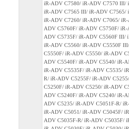
ールした時点で発効し、下記(2)または(3)
iR-ADV C7580/ iR-ADV C7570 III/
まで有効に存続します。
iR-ADV C7565 III/ iR-ADV C7565/
(2) お客様は、「本ソフトウェア」および
iR-ADV C7260/ iR-ADV C7065/ iR-
てを廃棄および消去することにより、本契
ADV C5760F/ iR-ADV C5750F/ iR-
ることができます。
ADV C5735F/ iR-ADV C5560F III/ 
(3) お客様が本契約書のいずれかの条項に
iR-ADV C5560/ iR-ADV C5550F III
契約書は直ちに終了します。
C5550F/ iR-ADV C5550/ iR-ADV C55
(4) お客様は、上記(3)によって本契約書
ADV C5540F/ iR-ADV C5540/ iR-AD
やかに、「本ソフトウェア」およびその複
iR-ADV C5535F/ iR-ADV C5535/ i
廃棄または消去するものとします。
R/ iR-ADV C5255F/ iR-ADV C5255
(5) 上記にかかわらず、本契約書第2条、第
C5250F/ iR-ADV C5250/ iR-ADV C5
で、第8条第4項および第10条の規定は、本
ADV C5240F/ iR-ADV C5240/ iR-A
も効力を有します。
ADV C5235/ iR-ADV C5051F-R/ iR
iR-ADV C5051/ iR-ADV C5045F/ iR
９．U.S. GOVERNMENT RESTRICTED RIG
ADV C5035F-R/ iR-ADV C5035F/ i
“米国政府エンドユーザー”とは、米国政府
iR-ADV C5030F/ iR-ADV C5030/ i