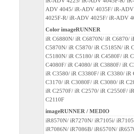
iR-ADV 4225/ iR-ADV 4045F-R/ iR
ADV 4045/ iR-ADV 4035F/ iR-ADV
4025F-R/ iR-ADV 4025F/ iR-ADV 4
Color imageRUNNER
iR C6880N/ iR C6870N/ iR C6870/ 
C5870N/ iR C5870/ iR C5185N/ iR C
C5180N/ iR C5180/ iR C4580F/ iR C
C4080F/ iR C4080/ iR C3880F/ iR C
iR C3580/ iR C3380F/ iR C3380/ iR
C3170/ iR C3080F/ iR C3080/ iR C2
iR C2570F/ iR C2570/ iR C2550F/ i
C2110F
imageRUNNER / MEDIO
iR8570N/ iR7270N/ iR7105i/ iR7105
iR7086N/ iR7086B/ iR6570N/ iR657