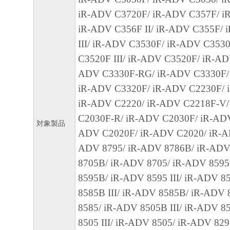
を意味します。もしお客様が米国政府エン
iR-ADV C3720F/ iR-ADV C357F/ iR
る場合、以下の規定が適用されます：The SOFT
iR-ADV C356F II/ iR-ADV C355F/
"commercial item," as that term is defined at 48
III/ iR-ADV C3530F/ iR-ADV C353
1995), consisting of "commercial computer soft
C3520F III/ iR-ADV C3520F/ iR-AD
"commercial computer software documentation," 
ADV C3330F-RG/ iR-ADV C3330F/
used in 48 C.F.R. 12.212 (Sept 1995). Consiste
iR-ADV C3320F/ iR-ADV C2230F/ 
12.212 and 48 C.F.R. 227.7202-1 through 227.
iR-ADV C2220/ iR-ADV C2218F-V/
1995), all U.S. Government End Users shall acqu
C2030F-R/ iR-ADV C2030F/ iR-ADV
SOFTWARE with only those rights set forth her
対象製品
ADV C2020F/ iR-ADV C2020/ iR-A
manufacturer is Canon Inc./30-2, Shimomaruko
ADV 8795/ iR-ADV 8786B/ iR-ADV
ku, Tokyo 146-8501, Japan.
8705B/ iR-ADV 8705/ iR-ADV 8595B
本条項中で使用される"the SOFTWARE"
8595B/ iR-ADV 8595 III/ iR-ADV 8
定義される「本ソフトウェア」を意味し、
8585B III/ iR-ADV 8585B/ iR-ADV 8
します。
8585/ iR-ADV 8505B III/ iR-ADV 8
10．分離可能性
8505 III/ iR-ADV 8505/ iR-ADV 82