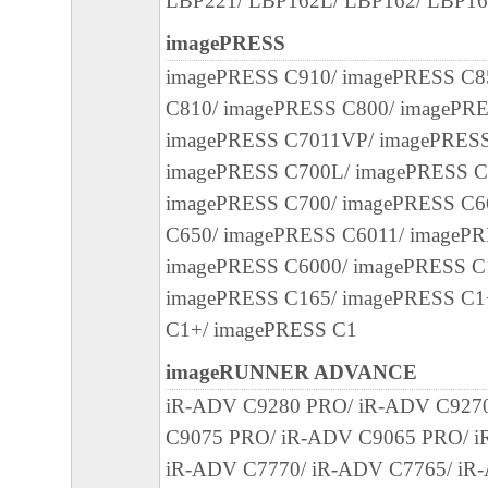
LBP221/ LBP162L/ LBP162/ LBP1
損害を言います。）について、適用法で認
imagePRESS
一切の責任を負わないものとします。たと
imagePRESS C910/ imagePRESS C8
キヤノンのライセンサー、キヤノンの子会
C810/ imagePRESS C800/ imagePRE
関連会社、それらの販売代理店または販売
imagePRESS C7011VP/ imagePRES
の可能性について知らされていた場合でも
imagePRESS C700L/ imagePRESS 
(3) キヤノン、キヤノンのライセンサー、
imagePRESS C700/ imagePRESS C6
社、キヤノンの関連会社、それらの販売代
C650/ imagePRESS C6011/ imagePR
店のいずれも、「本ソフトウェア」、また
imagePRESS C6000/ imagePRESS C
ェア」の使用に起因または関連してお客様
imagePRESS C165/ imagePRESS C1
に生じたいかなる紛争についても、一切責
C1+/ imagePRESS C1
のとします。
imageRUNNER ADVANCE
８．契約期間
iR-ADV C9280 PRO/ iR-ADV C927
(1) 本契約書は、お客様が、『同意』を示
C9075 PRO/ iR-ADV C9065 PRO/ i
クリックした時点、または「本ソフトウェ
iR-ADV C7770/ iR-ADV C7765/ iR-