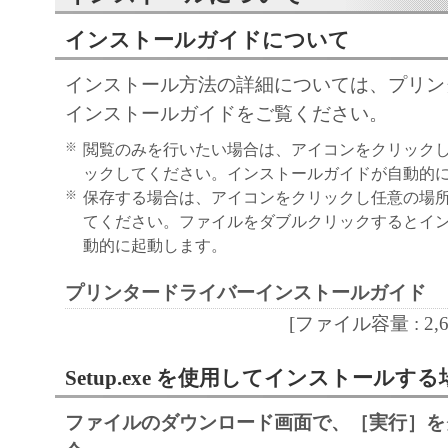
と黙示たるとを問わず、本契約書によって
インストールガイドについて
るいは許諾されるものではありません。
インストール方法の詳細については、プリン
２．制限
インストールガイドをご覧ください。
(1) お客様は、再使用許諾、譲渡、販売、
くは貸与その他の方法により、第三者に「
※
閲覧のみを行いたい場合は、アイコンをクリック
ア」を使用させることはできません。
ックしてください。インストールガイドが自動的
※
保存する場合は、アイコンをクリックし任意の場
(2) お客様は、「本ソフトウェア」の全部
てください。ファイルをダブルクリックするとイ
正、改変、逆コンパイル、逆アセンブル、
動的に起動します。
エンジニアリング等することはできません
このような行為をさせてはなりません。
プリンタードライバーインストールガイド
３．帰属
[ファイル容量 : 2,694
「本ソフトウェア」に係る権原および所有
によりキヤノンまたはキヤノンのライセン
Setup.exe を使用してインストールする
す。
ファイルのダウンロード画面で、［実行］を
４．著作権表示