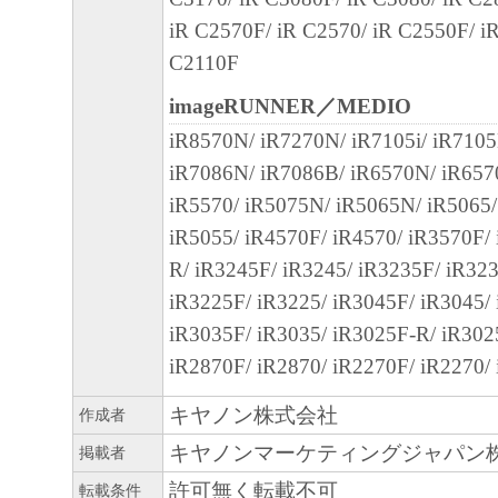
C.F.R. 2.101 (Oct 1995), consisting of "commer
iR C2570F/ iR C2570/ iR C2550F/ i
software" and "commercial computer software d
C2110F
such terms are used in 48 C.F.R. 12.212 (Sept 1
with 48 C.F.R. 12.212 and 48 C.F.R. 227.7202
imageRUNNER／MEDIO
227.7202-4 (June 1995), all U.S. Government E
iR8570N/ iR7270N/ iR7105i/ iR7105
acquire the Software with only those rights set fo
iR7086N/ iR7086B/ iR6570N/ iR657
Manufacturer is Canon Inc./30-2, Shimomaruko
iR5570/ iR5075N/ iR5065N/ iR5065
ku, Tokyo 146-8501, Japan.
iR5055/ iR4570F/ iR4570/ iR3570F/
本条項中で使用される"the Software"と
R/ iR3245F/ iR3245/ iR3235F/ iR32
義される「本ソフトウェア」を意味し、指
iR3225F/ iR3225/ iR3045F/ iR3045/
ます。
iR3035F/ iR3035/ iR3025F-R/ iR302
９．分離可能性
iR2870F/ iR2870/ iR2270F/ iR2270/ 
本契約書のいずれかの条項またはその一部
キヤノン株式会社
作成者
効であると決定された場合でも、その他の
キヤノンマーケティングジャパン
掲載者
効に存続するものとします。
以上
許可無く転載不可
転載条件