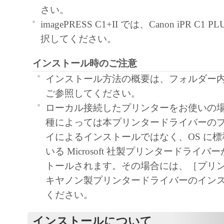
契約書においては、「本ソフトウェア」を
さい。
の記憶媒体上にインストールすること、ま
imagePRESS C1+II では、Canon iPR C1 P
ターにおいて表示すること、アクセスする
択してください。
実行することのいずれも含むものとします
インストール時のご注意
非独占的権利をお客様に対して許諾します
た「指定機器」にネットワークを通じて接
インストール方法の概要は、フォルダー内の Re
ューター上で、かかるコンピューターの使
ご参照してください。
「本ソフトウェア」を使用させることがで
ローカル接続したプリンターをお使いの
るコンピューターの使用者に本契約書上の
種によっては本プリンタードライバーの
を遵守させるとともに、その履行に関し全
イによるインストールではなく、OS に
を条件とします。
いる Microsoft 社製プリンタードライ
(2) お客様は、上記(1)に基づいて「本ソ
トールされます。その場合には、［プリ
するためのバックアップとして、「本ソフ
キヤノン製プリンタードライバーのイン
部、複製することができます。
ください。
(3) 上記(1)および(2)に定める場合を除き
インストールについて
ヤノンのライセンサーのいかなる知的財産