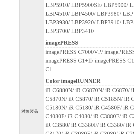
LBP5910/ LBP5900SE/ LBP5900/ L
７．契約期間
LBP4510/ LBP4500/ LBP3980/ LBP
(1) 本契約書は、お客様が、『同意』を示
LBP3930/ LBP3920/ LBP3910/ LBP
クリックした時点、または「本ソフトウェ
LBP3700/ LBP3410
ールした時点で発効し、下記(2)または(3)
まで有効に存続します。
imagePRESS
(2) お客様は、「本ソフトウェア」および
imagePRESS C7000VP/ imagePRESS
てを廃棄および消去することにより、本契
imagePRESS C1+II/ imagePRESS C
ることができます。
C1
(3) お客様が本契約書のいずれかの条項に
Color imageRUNNER
契約書は直ちに終了します。
iR C6880N/ iR C6870N/ iR C6870/ 
(4) お客様は、上記(3)によって本契約書
C5870N/ iR C5870/ iR C5185N/ iR C
やかに、「本ソフトウェア」およびその複
C5180N/ iR C5180/ iR C4580F/ iR C
廃棄または消去するものとします。
対象製品
C4080F/ iR C4080/ iR C3880F/ iR C
８．U.S. GOVERNMENT RESTRICTED RIG
iR C3580/ iR C3380F/ iR C3380/ iR
The Software is a "commercial item," as that term
C3170/ iR C3080F/ iR C3080/ iR C2