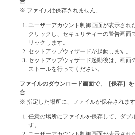
合
お客様は、「本ソフトウェア」に含まれる
※ ファイルは保存されません。
キヤノンのライセンサーの著作権表示を変
しくは削除してはなりません。
ユーザーアカウント制御画面が表示され
５．保証の否認・免責
クリックし、セキュリティーの警告画面
(1) 「本ソフトウェア」は、『現状のまま
リックします。
諾されます。キヤノン、キヤノンのライセ
セットアップウィザードが起動します。
ンの子会社、キヤノンの関連会社、それら
セットアップウィザード起動後は、画面
たは販売店のいずれも、「本ソフトウェア
ストールを行ってください。
品性および特定の目的への適合性の保証を
保証も、明示たると黙示たるとを問わず一
ファイルのダウンロード画面で、［保存］を
します。
合
(2) キヤノン、キヤノンのライセンサー、
※ 指定した場所に、ファイルが保存されま
社、キヤノンの関連会社、それらの販売代
任意の場所にファイルを保存して、ダブ
店のいずれも、「本ソフトウェア」の使用
す。
から生ずるいかなる損害（逸失利益および
ユーザーアカウント制御画面が表示され