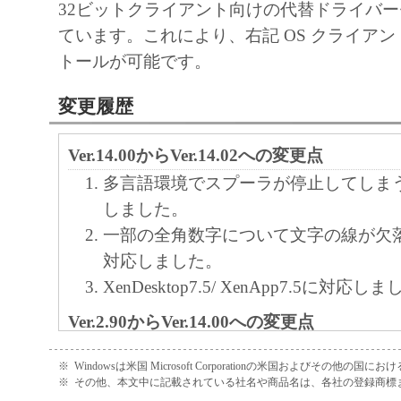
32ビットクライアント向けの代替ドライバ
ています。これにより、右記 OS クライア
トールが可能です。
変更履歴
Ver.14.00からVer.14.02への変更点
多言語環境でスプーラが停止してしま
しました。
一部の全角数字について文字の線が欠
対応しました。
XenDesktop7.5/ XenApp7.5に対応し
Ver.2.90からVer.14.00への変更点
imagePRESS C1+II に対応しました。
※
Windowsは米国 Microsoft Corporationの米国およびその他の国
iWMAからダウンロードしたドライバ
※
その他、本文中に記載されている社名や商品名は、各社の登録商標