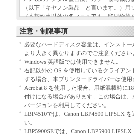
（以下「キヤノン製品」と言います。）用
（本契約書以外の各マニュアル、印刷物等
以下「本ソフトウェア」と言います。）を
注意・制限事項
めの、お客様とキヤノン株式会社（以下キ
す。）との間の契約書です。
必要なハードディスク容量は、インストー
お客様は、『同意』を示す下記のボタンを
より大きく異なりますのでご注意ください
点、または「本ソフトウェア」のインスト
Windows 英語版では使用できません。
をもって、本契約書に同意したことになり
右記以外の OS を使用しているクライア
お客様が本契約書に同意できない場合、「
する場合、本プリンタードライバーは使用
ア」を使用することはできません。
Acrobat 8 を使用した場合、用紙混載時に
１．許諾
付けになる場合があります。この場合は、Acro
(1) キヤノンは、お客様が「キヤノン製品
バージョンを利用してください。
のために、「キヤノン製品」に直接または
LBP4510では、Canon LBP4500 LIPSL
通じ接続される複数のコンピューター（以
い。
と言います。）において、「本ソフトウェ
LBP5900SEでは、Canon LBP5900 LIP