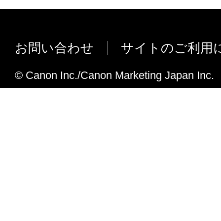
ルするとエラーが発生する不具合に対
特定の PowerPoint データの印刷時、
する不具合に対応しました。
AFPデザイナーアプリケーションの特
お問い合わせ
サイトのご利用
すると文字が化ける不具合に対応しま
CDCT でセキュアプリントの暗証番
© Canon Inc./Canon Marketing Japan Inc.
した際に、設定した内容が反映されな
しました。
顧客独自のアプリケーションの印刷時
発生する不具合に対応しました。
カスタムドライバーインストールされ
準ドライバーのインストーラーを起動する
続でインストール」が表示されない不
した。
Acrobat からの印刷時、部数1部で印
ル動作しない不具合に対応しました。