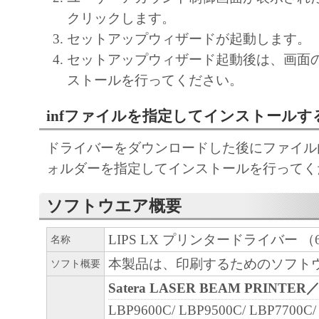
または付随的な損害を含むがこれらに限定
クリックします。
損害を言います。）について、適用法で認
セットアップウィザードが起動します。
一切の責任を負わないものとします。たと
セットアップウィザード起動後は、画面
キヤノンのライセンサー、キヤノンの子会
ストールを行ってください。
関連会社、それらの販売代理店または販売
の可能性について知らされていた場合でも
infファイルを指定してインストールす
(3) キヤノン、キヤノンのライセンサー、
社、キヤノンの関連会社、それらの販売代
ドライバーをダウンロードした後にファイル内の
店のいずれも、「本ソフトウェア」、また
ォルダーを指定してインストールを行ってく
ェア」の使用に起因または関連してお客様
ソフトウエア概要
に生じたいかなる紛争についても、一切責
のとします。
LIPS LX プリンタードライバー （64bi
名称
６．輸出
本製品は、印刷するためのソフト
ソフト概要
お客様は、日本国政府または関連する外国
Satera LASER BEAM PRINTER
認可等を得ることなしに、「本ソフトウェ
LBP9600C/ LBP9500C/ LBP7700C/
は一部を、直接または間接に輸出してはな