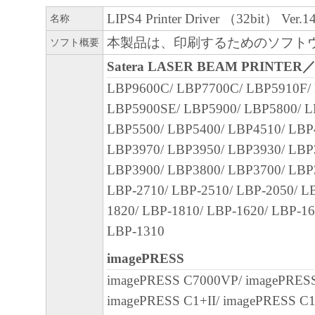
CANON'S LICENSORS WARRANT THAT T
LIPS4 Printer Driver （32bit） Ver.14
名称
CONTAINED IN THE SOFTWARE WILL M
本製品は、印刷するためのソフト
ソフト概要
REQUIREMENTS OR THAT THE OPERATI
Satera LASER BEAM PRINTER
SOFTWARE WILL BE UNINTERRUPTED O
FREE.
LBP9600C/ LBP7700C/ LBP5910F/
[NO LIABILITY FOR DAMAGES] IN NO E
LBP5900SE/ LBP5900/ LBP5800/ L
EITHER CANON, CANON'S SUBSIDIARIES
LBP5500/ LBP5400/ LBP4510/ LBP
AFFILIATES, THEIR DISTRIBUTORS DEA
LBP3970/ LBP3950/ LBP3930/ LBP
CANON'S LICENSORS BE LIABLE FOR 
LBP3900/ LBP3800/ LBP3700/ LBP
WHATSOEVER (INCLUDING WITHOUT LIM
LBP-2710/ LBP-2510/ LBP-2050/ L
OS S OF BUSINESS PROFITS, L OS S OF 
1820/ LBP-1810/ LBP-1620/ LBP-16
INFORMATION, L OS S OF BUSINESS IN
LBP-1310
OTHER COMPENSATORY, INCIDENTAL O
imagePRESS
CONSEQUENTIAL DAMAGES) ARISING O
imagePRESS C7000VP/ imagePRESS
SOFTWARE, USE THEREOF OR INABILITY
imagePRESS C1+II/ imagePRESS C
SOFTWARE EVEN IF EITHER CANON, CA