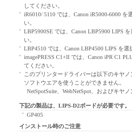
Canon grants you a personal, limited and non-exc
してください。
use ("use" as used herein shall include storing, lo
iR6010/ 5110 では、Canon iR5000-60
accessing, executing or displaying) the Software 
い。
with Products only on computers directly or via
LBP5900SE では、Canon LBP5900 LI
connected to the Products (the "Designated Com
い。
You may allow other users of other computers c
LBP4510 では、Canon LBP4500 LIP
Designated Computer to use the Software, provi
imagePRESS C1+II では、Canon iPR C1 
assure that all such users shall abide by the terms
てください。
Agreement and shall be subject to restrictions an
このプリンタードライバーは以下のキヤノ
borne by you hereunder.
ソフトウエアを使うことができません。
You may make one copy of the Software solely 
NetSpotSuite、WebNetSpot、およびキヤノ
purpose.
2. RESTRICTIONS
下記の製品は、LIPS-D2ボードが必要です。
You shall not use the Software except as express
GP405
permitted herein, and shall not assign, sublicense, 
インストール時のご注意
loan, convey or transfer to any third party the S