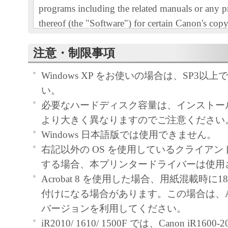
programs including the related manuals or any pr
thereof (the "Software") for certain Canon's cop
printers and multifunctional peripherals (the "Pr
注意・制限事項
READ CAREFULLY AND UNDERSTAND AL
RIGHTS AND RESTRICTIONS DESCRIBED 
Windows XP をお使いの場合は、SP3以
AGREEMENT BEFORE INSTALLING THE 
い。
CLICKING THE BUTTON INDICATING YO
必要なハードディスク容量は、インストー
ACCEPTANCE AS STATED BELOW OR IN
より大きく異なりますのでご注意ください
SOFTWARE, YOU AGREE TO BE BOUND 
Windows 日本語版では使用できません。
AND CONDITIONS OF THIS AGREEMENT.
右記以外の OS を使用しているクライア
NOT AGREE TO THE FOLLOWING TERM
する場合、本プリンタードライバーは使用
CONDITIONS OF THIS AGREEMENT, DO 
Acrobat 8 を使用した場合、用紙混載時に
SOFTWARE. NO REFUND WILL BE MADE
付けになる場合があります。この場合は、Acro
SOFTWARE WAS PROVIDED TO YOU AT 
バージョンを利用してください。
1. GRANT OF LICENSE
iR2010/ 1610/ 1500F では、Canon iR1600-