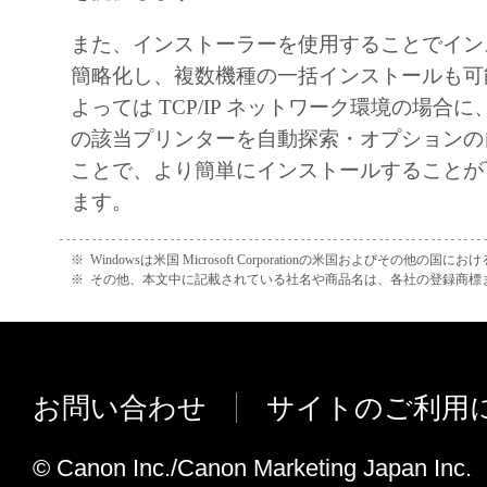
Should you have any questions concerning this 
you desire to contact Canon for any reason, pleas
また、インストーラーを使用することでイン
Canon's sales subsidiary or distributor/dealer, se
簡略化し、複数機種の一括インストールも可
where you obtained the Products.
よっては TCP/IP ネットワーク環境の場合
の該当プリンターを自動探索・オプションの
ことで、より簡単にインストールすることが
ます。
※
Windowsは米国 Microsoft Corporationの米国およびその他の国
※
その他、本文中に記載されている社名や商品名は、各社の登録商標
お問い合わせ
サイトのご利用
© Canon Inc./Canon Marketing Japan Inc.