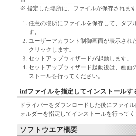
MERCHANTABILITY AND FITNESS FOR A
※ 指定した場所に、ファイルが保存されま
PURP OS E. THE ENTIRE RISK AS TO TH
任意の場所にファイルを保存して、ダブ
PERFORMANCE OF THE SOFTWARE IS W
す。
SHOULD THE SOFTWARE PROVE DEFECT
ユーザーアカウント制御画面が表示され
ASSUME THE ENTIRE C OS T OF ALL N
クリックします。
SERVICING, REPAIR OR CORRECTION. S
セットアップウィザードが起動します。
LEGAL JURISDICTIONS DO NOT ALLOW 
セットアップウィザード起動後は、画面
EXCLUSION OF IMPLIED WARRANTIES, 
ストールを行ってください。
EXCLUSION MAY NOT APPLY TO YOU.
THIS WARRANTY GIVES YOU SPECIFIC 
infファイルを指定してインストールす
AND YOU MAY ALSO HAVE OTHER RIGH
VARY FROM STATE TO STATE OR JURISD
ドライバーをダウンロードした後にファイル内の
JURISDICTION.
ォルダーを指定してインストールを行ってく
NEITHER CANON, CANON'S SUBSIDIARI
ソフトウエア概要
AFFILIATES, THEIR DISTRIBUTORS, OR