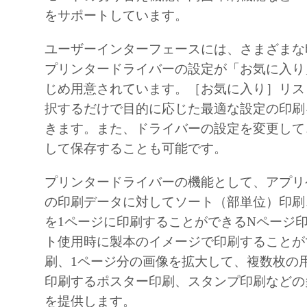
ACCEPTANCE AS STATED BELOW OR IN
をサポートしています。
SOFTWARE, YOU ACKNOWLEDGE THAT 
ユーザーインターフェースには、さまざまな
READ THIS AGREEMENT, UNDERSTOOD 
プリンタードライバーの設定が「お気に入り
TO BE BOUND BY ITS TERMS AND COND
じめ用意されています。［お気に入り］リス
ALSO AGREE THAT THIS AGREEMENT IS
択するだけで目的に応じた最適な設定の印刷
COMPLETE AND EXCLUSIVE STATEMEN
きます。また、ドライバーの設定を変更して
AGREEMENT BETWEEN YOU AND CANO
して保存することも可能です。
CONCERNING THE SUBJECT MATTER H
SUPERSEDES ALL PROP OS ALS OR PRIO
プリンタードライバーの機能として、アプリ
AGREEMENTS, VERBAL OR WRITTEN, A
の印刷データに対してソート（部単位）印刷
COMMUNICATIONS BETWEEN YOU AND
を1ページに印刷することができるNページ
RELATING TO THE SUBJECT MATTER HE
ト使用時に製本のイメージで印刷することが
AMENDMENT TO THIS AGREEMENT SHA
刷、1ページ分の画像を拡大して、複数枚の
EFFECTIVE UNLESS SIGNED BY A DULY
印刷するポスター印刷、スタンプ印刷などの
REPRESENTATIVE OF CANON.
を提供します。