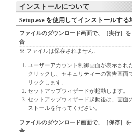
regulations of the country involved, and not to e
インストールについて
export, directly or indirectly, the Software in vi
laws, restrictions and regulations, or without all
Setup.exe を使用してインストールする
approvals.
ファイルのダウンロード画面で、［実行］を
6. NO SUPPORT
合
NEITHER CANON, CANON'S SUBSIDIARI
※ ファイルは保存されません。
AFFILIATES, THEIR DISTRIBUTORS, OR
CANON'S LICENSORS ARE RESPONSIBLE
ユーザーアカウント制御画面が表示され
MAINTAINING OR HELPING YOU TO USE
クリックし、セキュリティーの警告画面
SOFTWARE. NO UPDATES, FIXES OR SUP
リックします。
BE MADE AVAILABLE FOR THE SOFTWA
セットアップウィザードが起動します。
7. NO WARRANTY AND DISCLAIMER OF
セットアップウィザード起動後は、画面
[NO WARRANTY] THE SOFTWARE IS PROV
ストールを行ってください。
WITHOUT WARRANTY OF ANY KIND, EI
EXPRESSED OR IMPLIED, INCLUDING, B
ファイルのダウンロード画面で、［保存］を
LIMITED TO THE IMPLIED WARRANTIES
合