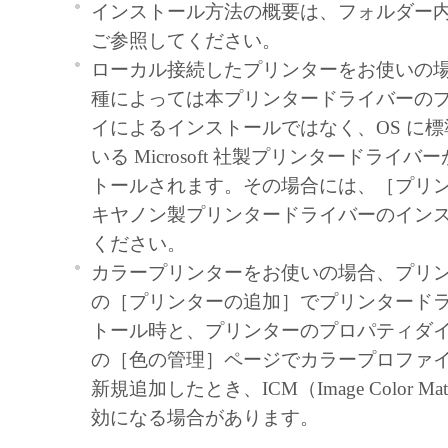
インストール方法の概要は、フォルダー内の Re
not alter, translate or convert to another progr
ご参照してください。
modify, disassemble, decompile or otherwise rev
ローカル接続したプリンターをお使いの
Software and you shall not have any third party 
種によっては本プリンタードライバーの
3. COPYRIGHT NOTICE
イによるインストールではなく、OS に
You shall not modify, remove or delete any copy
いる Microsoft 社製プリンタードライ
Canon or its licensors contained in the Software
トールされます。その場合には、［プリ
copy thereof.
キヤノン製プリンタードライバーのイン
4. OWNERSHIP
ください。
Canon and its licensors retain in all respects the 
カラープリンターをお使いの場合、プリ
and intellectual property rights in and to the Sof
の［プリンターの追加］でプリンタード
expressly provided herein, no license or right, e
トール時と、プリンターのプロパティダ
is hereby conveyed or granted by Canon to you 
の［色の管理］ページでカラープロファ
intellectual property of Canon and its licensors.
新規追加したとき、ICM（Image Color Ma
5. EXPORT RESTRICTION
効になる場合があります。
You agree to comply with all export laws and res