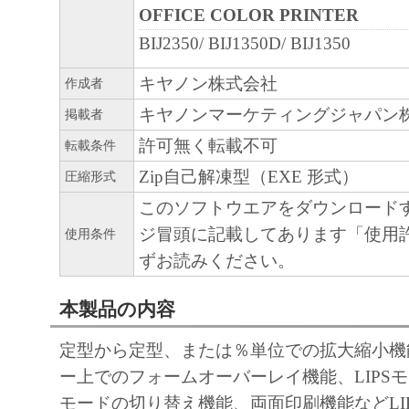
OFFICE COLOR PRINTER
computer software" and "commercial computer s
BIJ2350/ BIJ1350D/ BIJ1350
documentation," as such terms are used in 48 C
(September 1995). Consistent with 48 C.F.R. 1
キヤノン株式会社
作成者
C.F.R. 227.7202-1 through 227.7202-4 (June 19
キヤノンマーケティングジャパン
掲載者
Government End Users shall acquire the Softwar
許可無く転載不可
転載条件
rights set forth herein. Manufacturer is Canon In
Zip自己解凍型（EXE 形式）
圧縮形式
Shimomaruko 3-chome, Ohta-ku, Tokyo 146-85
このソフトウエアをダウンロード
10. SEVERABILITY
ジ冒頭に記載してあります「使用
使用条件
In the event that any section hereof is declared o
ずお読みください。
illegal by any court or tribunal of competent juri
section shall be null and void with respect to the 
本製品の内容
that court or tribunal and all the remaining provi
remain in full force and effect.
定型から定型、または％単位での拡大縮小機
11. ACKNOWLEDGEMENT
ー上でのフォームオーバーレイ機能、LIPS
BY CLICKING THE BUTTON INDICATING
モードの切り替え機能、両面印刷機能などLI