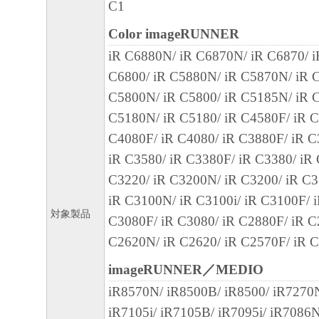
C1
SUBSIDIARIES OR AFFILIATES, THEIR D
Color imageRUNNER
DEALERS OR CANON'S LICENSORS HAV
iR C6880N/ iR C6870N/ iR C6870/ 
ADVISED OF THE P OS SIBILITY OF SU
C6800/ iR C5880N/ iR C5870N/ iR C
SOME STATES OR LEGAL JURISDICTION
C5800N/ iR C5800/ iR C5185N/ iR C
ALLOW THE LIMITATION OR EXCLUSION 
C5180N/ iR C5180/ iR C4580F/ iR C
FOR INCIDENTAL OR CONSEQUENTIAL 
C4080F/ iR C4080/ iR C3880F/ iR C
PERSONAL INJURY OR DEATH RESULTI
iR C3580/ iR C3380F/ iR C3380/ iR
NEGLIGENCE ON THE PART OF SELLER,
C3220/ iR C3200N/ iR C3200/ iR C3
LIMITATION OR EXCLUSION MAY NOT A
iR C3100N/ iR C3100i/ iR C3100F/ 
[RELEASE OF LIABILITY] TO THE FULL
対象製品
C3080F/ iR C3080/ iR C2880F/ iR C
PERMITTED BY APPLICABLE LAW, YOU
C2620N/ iR C2620/ iR C2570F/ iR 
RELEASE CANON, CANON'S SUBSIDIARI
AFFILIATES, THEIR DISTRIBUTORS, DE
imageRUNNER／MEDIO
CANON'S LICENSORS FROM ANY AND AL
iR8570N/ iR8500B/ iR8500/ iR7270N
ARISING FROM OR RELATED TO ALL CL
iR7105i/ iR7105B/ iR7095i/ iR7086