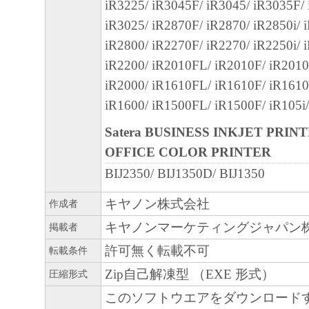
POSSIBILITY OF SUCH DAMAGES. S
iR3225/ iR3045F/ iR3045/ iR3035F/
OR LEGAL JURISDICTIONS DO NOT
iR3025/ iR2870F/ iR2870/ iR2850i/ 
LIMITATION OR EXCLUSION OF LIAB
iR2800/ iR2270F/ iR2270/ iR2250i/ 
INCIDENTAL OR CONSEQUENTIAL 
iR2200/ iR2010FL/ iR2010F/ iR2010
PERSONAL INJURY OR DEATH RESU
iR2000/ iR1610FL/ iR1610F/ iR1610
NEGLIGENCE ON THE PART OF SELL
iR1600/ iR1500FL/ iR1500F/ iR105i
ABOVE LIMITATION OR EXCLUSION
Satera BUSINESS INKJET PRIN
APPLY TO YOU.
OFFICE COLOR PRINTER
BIJ2350/ BIJ1350D/ BIJ1350
[RELEASE OF LIABILITY] TO THE F
PERMITTED BY APPLICABLE LAW, 
キヤノン株式会社
作成者
RELEASE CANON, CANON'S SUBSID
キヤノンマーケティングジャパン
掲載者
AFFILIATES, THEIR DISTRIBUTORS,
許可無く転載不可
転載条件
CANON'S LICENSORS FROM ANY AN
LIABILITY ARISING FROM OR RELA
Zip自己解凍型 （EXE 形式）
圧縮形式
CLAIMS CONCERNING THE SOFTWAR
このソフトウエアをダウンロード