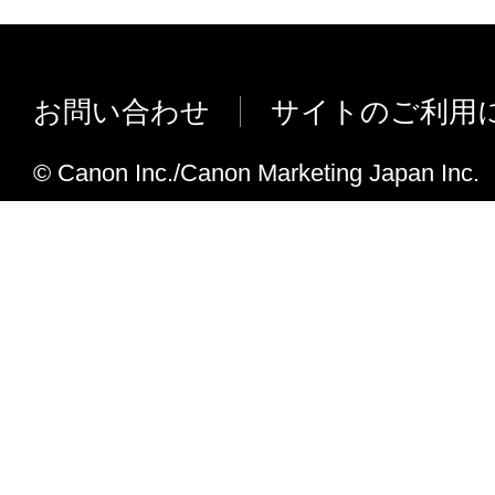
provisions hereof shall remain in full force 
ACKNOWLEDGEMENT
BY CLICKING THE BUTTON INDICA
お問い合わせ
サイトのご利用
ACCEPTANCE AS STATED BELOW OR
THE SOFTWARE, YOU ACKNOWLED
© Canon Inc./Canon Marketing Japan Inc.
HAVE READ THIS AGREEMENT, UND
AND AGREE TO BE BOUND BY ITS 
CONDITIONS. YOU ALSO AGREE THA
AGREEMENT IS THE COMPLETE AN
STATEMENT OF AGREEMENT BETW
CANON CONCERNING THE SUBJECT
HEREOF AND SUPERSEDES ALL PR
PRIOR AGREEMENTS, VERBAL OR W
ANY OTHER COMMUNICATIONS BE
AND CANON RELATING TO THE SU