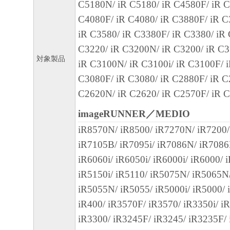
C5180N/ iR C5180/ iR C4580F/ iR C
C4080F/ iR C4080/ iR C3880F/ iR C
[NO LIABILITY FOR DAMAGES] IN 
iR C3580/ iR C3380F/ iR C3380/ iR
SHALL EITHER CANON, CANON'S SU
C3220/ iR C3200N/ iR C3200/ iR C3
OR AFFILIATES, THEIR DISTRIBUT
対象製品
iR C3100N/ iR C3100i/ iR C3100F/ 
OR CANON'S LICENSORS BE LIABLE
C3080F/ iR C3080/ iR C2880F/ iR C
DAMAGES WHATSOEVER (INCLUDI
C2620N/ iR C2620/ iR C2570F/ iR 
LIMITATION, LOSS OF BUSINESS PRO
BUSINESS INFORMATION, LOSS OF 
imageRUNNER／MEDIO
INTERRUPTION OR OTHER COMPEN
iR8570N/ iR8500/ iR7270N/ iR7200/
INCIDENTAL OR CONSEQUENTIAL 
iR7105B/ iR7095i/ iR7086N/ iR7086
ARISING OUT OF THE SOFTWARE, U
iR6060i/ iR6050i/ iR6000i/ iR6000/ 
OR INABILITY TO USE THE SOFTWA
iR5150i/ iR5110/ iR5075N/ iR5065N
EITHER CANON, CANON'S SUBSIDIA
iR5055N/ iR5055/ iR5000i/ iR5000/ 
AFFILIATES, THEIR DISTRIBUTORS,
iR400/ iR3570F/ iR3570/ iR3350i/ iR
CANON'S LICENSORS HAVE BEEN A
iR3300/ iR3245F/ iR3245/ iR3235F/