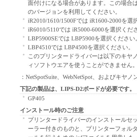
面付けになる場合があります。この場合は、Ac
GRANT OF LICENSE
のバージョンを利用してください。
Canon grants you a personal, limited and n
iR2010/1610/1500Fでは iR1600-200
license to use ("use" as used herein shall in
iR6010/5110では iR5000-6000を選択く
loading, installing, accessing, executing or 
LBP5900SEでは LBP5900を選択ください
Software solely for the use with Products 
LBP4510では LBP4500を選択ください。
directly or via network connected to the Pr
このプリンタードライバーは以下のキヤ
"Designated Computer").
ィソフトウエアを使うことができません
You may allow other users of other comput
：NetSpotSuite、WebNetSpot、およびキヤノ
your Designated Computer to use the Softw
下記の製品は、LIPS-D2ボードが必要です。
that you must assure that all such users shal
GP405
terms of this Agreement and shall be subject 
and obligations borne by you hereunder.
インストール時のご注意
You may make one copy of the Software sol
プリンタードライバーのインストールセ
up purpose.
ーラー付きのものと、プリンターフォル