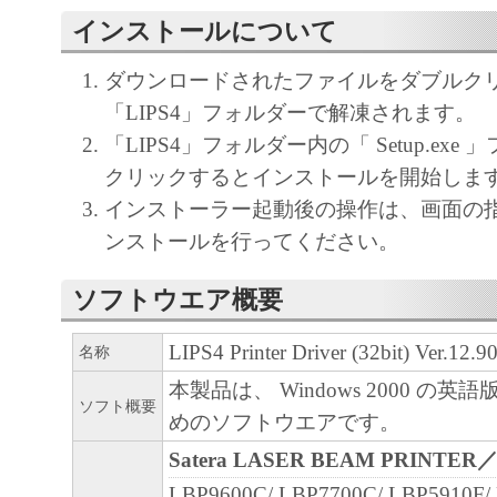
NOR CANON'S LICENSORS ARE RES
インストールについて
MAINTAINING OR HELPING YOU TO
SOFTWARE. NO UPDATES, FIXES OR
ダウンロードされたファイルをダブルク
WILL BE MADE AVAILABLE FOR TH
「LIPS4」フォルダーで解凍されます。
「LIPS4」フォルダー内の「 Setup.ex
NO WARRANTY AND DISCLAIMER OF
クリックするとインストールを開始しま
[NO WARRANTY] THE SOFTWARE IS
インストーラー起動後の操作は、画面の
IS" WITHOUT WARRANTY OF ANY KI
ンストールを行ってください。
EXPRESSED OR IMPLIED, INCLUDIN
LIMITED TO THE IMPLIED WARRANT
ソフトウエア概要
MERCHANTABILITY AND FITNESS F
LIPS4 Printer Driver (32bit) Ver.12.90
PARTICULAR PURPOSE. THE ENTIRE
名称
THE QUALITY AND PERFORMANCE 
本製品は、 Windows 2000 の
ソフト概要
SOFTWARE IS WITH YOU. SHOULD 
めのソフトウエアです。
PROVE DEFECTIVE, YOU ASSUME T
Satera LASER BEAM PRINTER
COST OF ALL NECESSARY SERVICIN
LBP9600C/ LBP7700C/ LBP5910F/