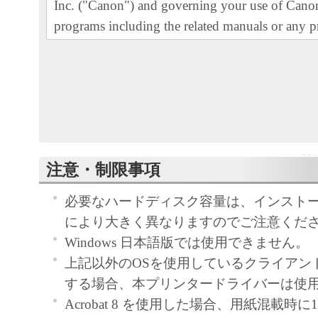
Inc. ("Canon") and governing your use of Canon
programs including the related manuals or any pr
thereof (the "Software") for certain Canon's cop
printers and multifunctional peripherals (the "Pr
READ CAREFULLY AND UNDERSTAND AL
RIGHTS AND RESTRICTIONS DESCRIBED 
AGREEMENT BEFORE INSTALLING THE 
CLICKING THE BUTTON INDICATING YO
注意・制限事項
ACCEPTANCE AS STATED BELOW OR IN
必要なハードディスク容量は、インスト
SOFTWARE, YOU AGREE TO BE BOUND 
により大きく異なりますのでご注意くだ
AND CONDITIONS OF THIS AGREEMENT.
Windows 日本語版では使用できません。
NOT AGREE TO THE FOLLOWING TERM
上記以外のOSを使用しているクライアン
CONDITIONS OF THIS AGREEMENT, DO 
する場合、本プリンタードライバーは使
SOFTWARE. NO REFUND WILL BE MADE
Acrobat 8 を使用した場合、用紙混載時
SOFTWARE WAS PROVIDED TO YOU AT 