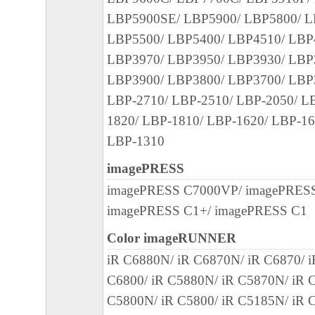
CORRECTION. SOME STATES OR LE
LBP5900SE/ LBP5900/ LBP5800/ L
JURISDICTIONS DO NOT ALLOW TH
LBP5500/ LBP5400/ LBP4510/ LBP
OF IMPLIED WARRANTIES, SO THE 
LBP3970/ LBP3950/ LBP3930/ LBP
EXCLUSION MAY NOT APPLY TO YOU
LBP3900/ LBP3800/ LBP3700/ LBP
WARRANTY GIVES YOU SPECIFIC L
LBP-2710/ LBP-2510/ LBP-2050/ L
AND YOU MAY ALSO HAVE OTHER 
1820/ LBP-1810/ LBP-1620/ LBP-16
VARY FROM STATE TO STATE OR JU
LBP-1310
JURISDICTION.
imagePRESS
NEITHER CANON, CANON'S SUBSIDI
imagePRESS C7000VP/ imagePRESS
AFFILIATES, THEIR DISTRIBUTORS,
imagePRESS C1+/ imagePRESS C1
NOR CANON'S LICENSORS WARRAN
Color imageRUNNER
FUNCTIONS CONTAINED IN THE SO
iR C6880N/ iR C6870N/ iR C6870/ 
MEET YOUR REQUIREMENTS OR TH
C6800/ iR C5880N/ iR C5870N/ iR C
OPERATION OF THE SOFTWARE WIL
C5800N/ iR C5800/ iR C5185N/ iR C
UNINTERRUPTED OR ERROR FREE.