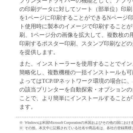
プリンタードライバーの機能として、アプリ
The Software is a "commercial item," as tha
の印刷データに対してソート（部単位）印刷
at 48 C.F.R. 2.101 (October 1995), consist
を1ページに印刷することができるNページ
"commercial computer software" and "com
ト使用時に製本のイメージで印刷することが
software documentation," as such terms are
刷、1ページ分の画像を拡大して、複数枚の
12.212 (September 1995). Consistent with
印刷するポスター印刷、スタンプ印刷などの
and 48 C.F.R. 227.7202-1 through 227.72
を提供します。
all U.S. Government End Users shall acquir
with only those rights set forth herein. Man
また、インストーラーを使用することでイン
Canon Inc./30-2, Shimomaruko 3-chome, 
簡略化し、複数機種の一括インストールも可
146-8501, Japan.
よってはTCP/IPネットワーク環境の場合に
の該当プリンターを自動探索・オプションの
SEVERABILITY
ことで、より簡単にインストールすることが
In the event that any section hereof is decl
ます。
illegal by any court or tribunal of competent
such section shall be null and void with res
※
Windowsは米国Microsoft Corporationの米国およびその他の国
jurisdiction of that court or tribunal and al
※
その他、本文中に記載されている社名や商品名は、各社の登録商標