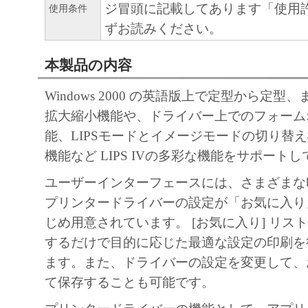
ジ冒頭に記載してあります「使用
使用条件
TERM
ずお読みください。
This Agreement is effective upon your acce
clicking the button indicating your acceptan
本製品の内容
below or installing the Software and remains
Windows 2000 の英語版上で定型から定型
terminated. You may terminate this Agreem
拡大縮小機能や、ドライバー上でのフォーム
the Software including any and all copies t
能、LIPSモードとイメージモードの切り替
This Agreement shall also terminate if you 
機能など LIPS IVの多彩な機能をサポート
with any terms hereof. Upon termination of
in addition to Canon enforcing its respectiv
ユーザーインターフェースには、さまざまな
must then promptly destroy the Software i
プリンタードライバーの設定が「お気に入り
all copies thereof. Notwithstanding the fore
じめ用意されています。 [お気に入り] リス
and 7 through 11 shall survive any terminat
するだけで目的に応じた最適な設定の印刷を
Agreement.
ます。また、ドライバーの設定を変更して、
て保存することも可能です。
U.S. GOVERNMENT RESTRICTED RIG