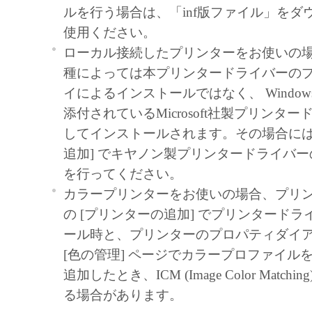
ownership and intellectual property rights i
ルを行う場合は、「inf版ファイル」をダ
Software. Except as expressly provided here
使用ください。
right, express or implied, is hereby convey
ローカル接続したプリンターをお使いの
Canon to you for any intellectual property 
種によっては本プリンタードライバーの
licensors.
イによるインストールではなく、 Windows 
添付されているMicrosoft社製プリンタ
EXPORT RESTRICTION
してインストールされます。その場合には
You agree to comply with all export laws an
追加] でキヤノン製プリンタードライバ
regulations of the country involved, and not
を行ってください。
export, directly or indirectly, the Software 
カラープリンターをお使いの場合、プリ
such laws, restrictions and regulations, or w
の [プリンターの追加] でプリンタード
necessary approvals.
ール時と、プリンターのプロパティダイ
[色の管理] ページでカラープロファイル
NO SUPPORT
追加したとき、ICM (Image Color Match
NEITHER CANON, CANON'S SUBSIDI
る場合があります。
AFFILIATES, THEIR DISTRIBUTORS,