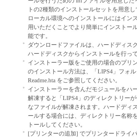
ールを行うための infファイルを用意し
RESTRICTIONS
トの2種類のインストールセットを用意し
You shall not use the Software except as ex
ローカル環境へのインストールにはイン
permitted herein, and shall not assign, sublic
用いただくことでより簡単にインストー
lease, loan, convey or transfer to any third 
能です。
Software. You shall not alter, translate or c
ダウンロードファイルは、ハードディス
programming language, modify, disassembl
ハードディスクからインストールを行っ
otherwise reverse engineer the Software and
インストーラー版をご使用の場合のプリ
have any third party to do so.
のインストール方法は、「LIPS4」フォ
Readme.hta をご参照してください。
COPYRIGHT NOTICE
インストーラーを含んだモジュールをハ
You shall not modify, remove or delete any
解凍すると「LIPS4」のディレクトリー
of Canon or its licensors contained in the S
なファイルが解凍されます。ハードディ
any copy thereof.
ールする場合には、ディレクトリー名称
OWNERSHIP
トールしてください。
Canon and its licensors retain in all respects 
[プリンターの追加] でプリンタードライ