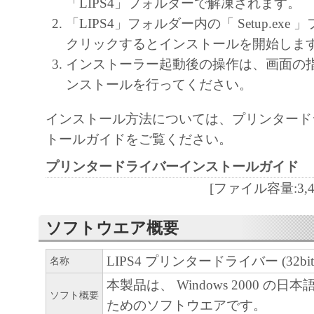
「LIPS4」フォルダーで解凍されます。
(2) キヤノン、キヤノンのライセンサー、
「LIPS4」フォルダー内の「 Setup.ex
社、キヤノンの関連会社、それらの販売代
クリックするとインストールを開始しま
店のいずれも、「本ソフトウェア」の使用
インストーラー起動後の操作は、画面の
から生ずるいかなる損害（逸失利益および
ンストールを行ってください。
または付随的な損害を含むがこれらに限定
インストール方法については、プリンタード
損害を言います。）について、適用法で認
トールガイドをご覧ください。
一切の責任を負わないものとします。たと
キヤノンのライセンサー、キヤノンの子会
プリンタードライバーインストールガイド
関連会社、それらの販売代理店または販売
[ファイル容量:3,439
の可能性について知らされていた場合でも
(3) キヤノン、キヤノンのライセンサー、
ソフトウエア概要
社、キヤノンの関連会社、それらの販売代
LIPS4 プリンタードライバー (32bit) V
名称
店のいずれも、「本ソフトウェア」、また
ェア」の使用に起因または関連してお客様
本製品は、 Windows 2000 の
ソフト概要
に生じたいかなる紛争についても、一切責
ためのソフトウエアです。