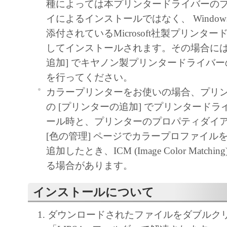
種によっては本プリンタードライバーの
によりキヤノンまたはキヤノンのライセン
イによるインストールではなく、 Windows 
す。
添付されているMicrosoft社製プリンタ
してインストールされます。その場合には
４．著作権表示
追加] でキヤノン製プリンタードライバ
お客様は、「本ソフトウェア」に含まれる
を行ってください。
キヤノンのライセンサーの著作権表示を変
カラープリンターをお使いの場合、プリ
しくは削除してはなりません。
の [プリンターの追加] でプリンタード
ール時と、プリンターのプロパティダイ
５．保証の否認・免責
[色の管理] ページでカラープロファイル
(1) 「本ソフトウェア」は、『現状のまま
追加したとき、ICM (Image Color Match
諾されます。キヤノン、キヤノンのライセ
る場合があります。
ンの子会社、キヤノンの関連会社、それら
たは販売店のいずれも、「本ソフトウェア
インストールについて
品性および特定の目的への適合性の保証を
保証も、明示たると黙示たるとを問わず一
ダウンロードされたファイルをダブルク
します。