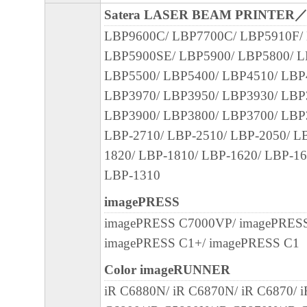
のとします。
Satera LASER BEAM PRINTER
LBP9600C/ LBP7700C/ LBP5910F/
６．輸出
LBP5900SE/ LBP5900/ LBP5800/ L
お客様は、日本国政府または関連する外国
LBP5500/ LBP5400/ LBP4510/ LBP
認可等を得ることなしに、「本ソフトウェ
LBP3970/ LBP3950/ LBP3930/ LBP
は一部を、直接または間接に輸出してはな
LBP3900/ LBP3800/ LBP3700/ LBP
LBP-2710/ LBP-2510/ LBP-2050/ L
７．契約期間
1820/ LBP-1810/ LBP-1620/ LBP-16
(1) 本契約書は、お客様が、『同意』を示
LBP-1310
クリックした時点、または「本ソフトウェ
ールした時点で発効し、下記(2)または(3)
imagePRESS
まで有効に存続します。
imagePRESS C7000VP/ imagePRESS
(2) お客様は、「本ソフトウェア」および
imagePRESS C1+/ imagePRESS C1
てを廃棄および消去することにより、本契
Color imageRUNNER
ることができます。
iR C6880N/ iR C6870N/ iR C6870/ 
(3) お客様が本契約書のいずれかの条項に