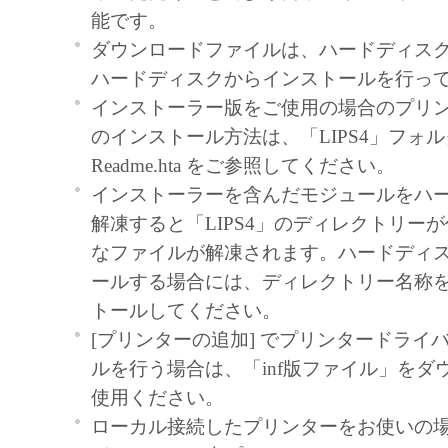
部、複製することができます。
能です。
(3) 上記(1)および(2)に定める場合を除き
ダウンロードファイルは、ハードディス
ヤノンのライセンサーのいかなる知的財産
ハードディスクからインストールを行っ
と黙示たるとを問わず、本契約書によって
インストーラー版をご使用の場合のプリ
るいは許諾されるものではありません。
のインストール方法は、「LIPS4」フォ
Readme.hta をご参照してください。
２．制限
インストーラーを含んだモジュールをハ
(1) お客様は、再使用許諾、譲渡、販売、
解凍すると「LIPS4」のディレクトリー
くは貸与その他の方法により、第三者に「
なファイルが解凍されます。ハードディ
ア」を使用させることはできません。
ールする場合には、ディレクトリー名称
(2) お客様は、「本ソフトウェア」の全部
トールしてください。
正、改変、逆コンパイル、逆アセンブル、
[プリンターの追加] でプリンタードライ
エンジニアリング等することはできません
ルを行う場合は、「inf版ファイル」をダ
このような行為をさせてはなりません。
使用ください。
３．帰属
ローカル接続したプリンターをお使いの
「本ソフトウェア」に係る権原および所有