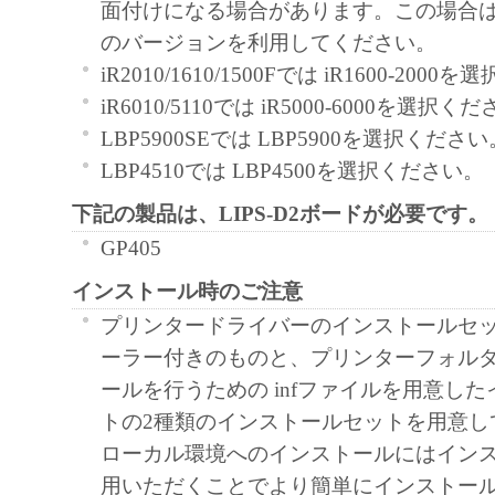
面付けになる場合があります。この場合は、Ac
通じ接続される複数のコンピューター（以
のバージョンを利用してください。
と言います。）において、「本ソフトウェ
iR2010/1610/1500Fでは iR1600-200
契約書においては、「本ソフトウェア」を
iR6010/5110では iR5000-6000を選択く
の記憶媒体上にインストールすること、ま
LBP5900SEでは LBP5900を選択ください
ターにおいて表示すること、アクセスする
LBP4510では LBP4500を選択ください。
実行することのいずれも含むものとします
非独占的権利をお客様に対して許諾します
下記の製品は、LIPS-D2ボードが必要です。
た「指定機器」にネットワークを通じて接
GP405
ューター上で、かかるコンピューターの使
インストール時のご注意
「本ソフトウェア」を使用させることがで
プリンタードライバーのインストールセ
るコンピューターの使用者に本契約書上の
ーラー付きのものと、プリンターフォル
を遵守させるとともに、その履行に関し全
ールを行うための infファイルを用意し
を条件とします。
トの2種類のインストールセットを用意し
(2) お客様は、上記(1)に基づいて「本ソ
ローカル環境へのインストールにはイン
するためのバックアップとして、「本ソフ
用いただくことでより簡単にインストー