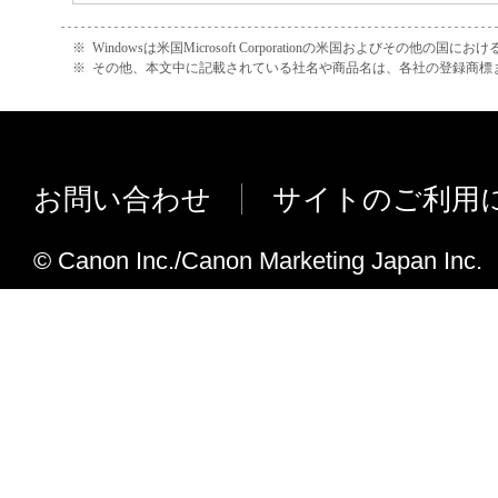
欠落対応機能を追加しました。
セキュアプリント時のパスワード入力
※
Windowsは米国Microsoft Corporationの米国およびその他の国
※
その他、本文中に記載されている社名や商品名は、各社の登録商標
の値域表記を「1 ～ 9999999」に変
[出力方法] 選択時の禁則条件を変更し
LBP4510に対応しました。
プリンタードライバー Ver.12.72からVer.1
お問い合わせ
サイトのご利用
サドルフィニッシャーのドライバーポ
が不正になる不具合に対応しました。
© Canon Inc./Canon Marketing Japan Inc.
英語版ドライバーでLBP機に対して、
得を行うと給紙設定がA4になってしま
しました。
特定のPDFデータで網掛けした部分が
れてしまう不具合に対応しました。
iPR C7000VP, iPR C6000におい
能に対応しました。