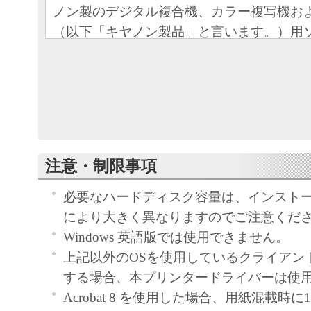
ノン製のデジタル複合機、カラー複写機お
（以下「キヤノン製品」と言います。）用
（本契約書以外の各マニュアル、印刷物等
以下「本ソフトウェア」と言います。）を
めの、お客様とキヤノン株式会社（以下キ
す。）との間の契約書です。
お客様は、『同意』を示す下記のボタンを
注意・制限事項
点、または「本ソフトウェア」のインスト
をもって、本契約書に同意したことになり
必要なハードディスク容量は、インスト
お客様が本契約書に同意できない場合、「
により大きく異なりますのでご注意くだ
ア」を使用することはできません。
Windows 英語版では使用できません。
上記以外のOSを使用しているクライアン
１．許諾
する場合、本プリンタードライバーは使
(1) キヤノンは、お客様が「キヤノン製品
Acrobat 8 を使用した場合、用紙混載時
のために、「キヤノン製品」に直接または