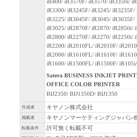
iR400/ iR3570F/ iR3570/ iR3350i/ iR
義される「本ソフトウェア」を意味し、指
iR3300/ iR3245F/ iR3245/ iR3235F/
ます。
iR3225/ iR3045F/ iR3045/ iR3035F/
iR3025/ iR2870F/ iR2870/ iR2850i/ 
９．分離可能性
iR2800/ iR2270F/ iR2270/ iR2250i/ 
本契約書のいずれかの条項またはその一部
iR2200/ iR2010FL/ iR2010F/ iR2010
効であると決定された場合でも、その他の
iR2000/ iR1610FL/ iR1610F/ iR1610
効に存続するものとします。
iR1600/ iR1500FL/ iR1500F/ iR105i
以 上
Satera BUSINESS INKJET PRIN
OFFICE COLOR PRINTER
キヤノン株式会社
BIJ2350/ BIJ1350D/ BIJ1350
キヤノン株式会社
作成者
キヤノンマーケティングジャパン
掲載者
許可無く転載不可
転載条件