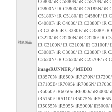
C6800/ iR C5880N/ iR C5870N/ iR C
契約書は直ちに終了します。
C5800N/ iR C5800/ iR C5185N/ iR C
(4) お客様は、上記(3)によって本契約書
C5180N/ iR C5180/ iR C4580F/ iR C
やかに、「本ソフトウェア」およびその複
C4080F/ iR C4080/ iR C3880F/ iR C
廃棄または消去するものとします。
iR C3580/ iR C3380F/ iR C3380/ iR
８．U.S. GOVERNMENT RESTRICTED RIG
C3220/ iR C3200N/ iR C3200/ iR C3
対象製品
The Software is a "commercial item," as that term
iR C3100N/ iR C3100i/ iR C3100F/ 
C.F.R. 2.101 (Oct 1995), consisting of "commer
C3080F/ iR C3080/ iR C2880F/ iR C
software" and "commercial computer software d
C2620N/ iR C2620/ iR C2570F/ iR 
such terms are used in 48 C.F.R. 12.212 (Sept 1
imageRUNNER／MEDIO
with 48 C.F.R. 12.212 and 48 C.F.R. 227.7202
iR8570N/ iR8500/ iR7270N/ iR7200/
227.7202-4 (June 1995), all U.S. Government E
iR7105B/ iR7095i/ iR7086N/ iR7086
acquire the Software with only those rights set fo
iR6060i/ iR6050i/ iR6000i/ iR6000/ 
Manufacturer is Canon Inc./30-2, Shimomaruko
iR5150i/ iR5110/ iR5075N/ iR5065N
ku, Tokyo 146-8501, Japan.
iR5055N/ iR5055/ iR5000i/ iR5000/ 
本条項中で使用される"the Software"と