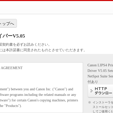
トップへ
ライバーV5.05
諾契約書を必ずお読みください。
には本許諾書に同意されたものとさせていただきます。
Canon LIPS4 Pri
E AGREEMENT
Driver V5.05 Se
NetSpot Suite Se
付あり
eement") between you and Canon Inc. ("Canon") and
ftware programs including the related manuals or any
ftware") for certain Canon's copying machines, printers
※
インストーラ
the "Products").
ストールセッ
してご使用く