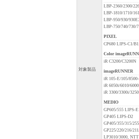
RESPONSIBLE FOR MAI
LBP-2360/2300/226
SOFTWARE. NO UPDATES
LBP-1810/1710/16
AVAILABLE FOR THE S
LBP-950/930/930EX
NO WARRANTY AND DIS
LBP-750/740/730/7
[NO WARRANTY] THE SO
PIXEL
WARRANTY OF ANY KIND
CP680 LIPS-C1/B1
INCLUDING, BUT NOT L
MERCHANTABILITY AND
Color imageRUN
ENTIRE RISK AS TO T
iR C3200/C3200N
SOFTWARE IS WITH YO
対象製品
imageRUNNER
YOU ASSUME THE ENTIR
iR 105-E/105/8500
REPAIR OR CORRECTION
iR 6050i/6010/6000
NOT ALLOW THE EXCLU
iR 3300/3300i/3250
ABOVE EXCLUSION MAY
YOU SPECIFIC LEGAL 
MEDIO
RIGHTS WHICH VARY FR
GP605/555 LIPS-E
JURISDICTION.
GP405 LIPS-D2
NEITHER CANON, CANON
GP405/355/315/25
DISTRIBUTORS, OR DE
GP225/220/216/211
THAT THE FUNCTIONS 
LP3010/3000, NT