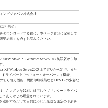
R THAT THE OPERATION OF THE SOFTWARE
ED OR ERROR FREE.
MAGES] IN NO EVENT SHALL EITHER CANON,
ィングジャパン株式会社
 OR AFFILIATES, THEIR DISTRIBUTORS
LICENSORS BE LIABLE FOR ANY DAMAGES
EXE 形式）
NG WITHOUT LIMITATION, LOSS OF BUSINESS
をダウンロードする前に、本ページ冒頭に記載して
INESS INFORMATION, LOSS OF BUSINESS
諾契約書」を必ずお読みください。
ER COMPENSATORY, INCIDENTAL OR
ES) ARISING OUT OF THE SOFTWARE, USE
 TO USE THE SOFTWARE EVEN IF EITHER
DIARIES OR AFFILIATES, THEIR
2000/Windows XP/Windows Server2003 英語版から印
RS OR CANON'S LICENSORS HAVE BEEN
す。
BILITY OF SUCH DAMAGES. SOME STATES OR
Windows XP/Windows Server2003 上で定型から定型、また
 DO NOT ALLOW THE LIMITATION OR
、ドライバー上でのフォームオーバーレイ機能、
ITY FOR INCIDENTAL OR CONSEQUENTIAL
の切り替え機能、両面印刷機能などLIPS IVの多彩な
L INJURY OR DEATH RESULTING FROM
RT OF SELLER, SO THE ABOVE LIMITATION
は、さまざまな印刷に対応したプリンタードライバ
T APPLY TO YOU.
してあらかじめ用意されています。
Y] TO THE FULL EXTENT PERMITTED BY
項目を選択するだけで目的に応じた最適な設定の印刷を
 HEREBY RELEASE CANON, CANON'S