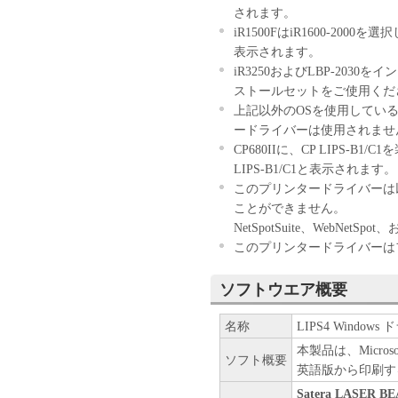
You shall not use the Softwa
されます。
shall not assign, sublicense, 
iR1500FはiR1600-200
party the Software. You shal
表示されます。
language, modify, disassemb
iR3250およびLBP-20
Software and you shall not h
ストールセットをご使用くだ
COPYRIGHT NOTICE
上記以外のOSを使用してい
You shall not modify, remove
ードライバーは使用されませ
licensors contained in the S
CP680IIに、CP LIPS-
OWNERSHIP
LIPS-B1/C1と表示されます。
Canon and its licensors retain
このプリンタードライバーは
property rights in and to th
ことができません。
license or right, express or
NetSpotSuite、WebNetSp
for any intellectual property
このプリンタードライバーは
EXPORT RESTRICTION
You agree to comply with all
ソフトウエア概要
country involved, and not to 
in violation of any such laws
名称
LIPS4 Windows
approvals.
本製品は、Microsoft W
NO SUPPORT
ソフト概要
英語版から印刷す
NEITHER CANON, CANON
DISTRIBUTORS, OR DE
Satera LASER B