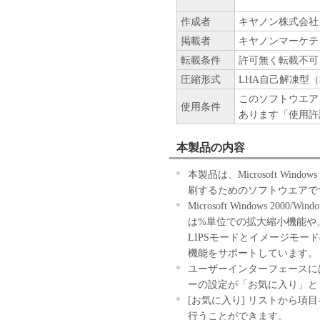
YOUR REQUIREMENTS O
作成者
キヤノン株式会社
WILL BE UNINTERRUPT
[NO LIABILITY FOR DA
掲載者
キヤノンマーケテ
CANON'S SUBSIDIARIES
転載条件
許可無く転載不可
DEALERS OR CANON'S 
圧縮形式
LHA自己解凍型（
WHATSOEVER (INCLUDI
このソフトウエア
PROFITS, LOSS OF BUS
使用条件
あります「使用許
INTERRUPTION OR OTH
CONSEQUENTIAL DAMAG
本製品の内容
THEREOF OR INABILITY
CANON, CANON'S SUBSI
本製品は、Microsoft Windows 
DISTRIBUTORS, DEALE
刷するためのソフトウエアで
ADVISED OF THE POSSI
Microsoft Windows 2000/
LEGAL JURISDICTIONS
は%単位での拡大縮小機能や
EXCLUSION OF LIABIL
LIPSモードとイメージモード
DAMAGES, OR PERSONA
機能をサポートしています。
NEGLIGENCE ON THE PA
ユーザーインターフェースに
OR EXCLUSION MAY NO
ーの設定が「お気に入り」と
[RELEASE OF LIABILIT
[お気に入り] リストから
APPLICABLE LAW, YOU
行うことができます。