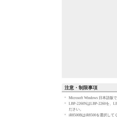
READ CAREFULLY AND UND
RESTRICTIONS DESCRIBED 
SOFTWARE. BY THE ACTION
THE SOFTWARE, YOU AGREE
CONDITIONS OF THIS AGRE
FOLLOWING TERMS AND CO
THE SOFTWARE. NO REFUN
WAS PROVIDED TO YOU AT 
GRANT OF LICENSE
Canon grants you a personal,
herein shall include storing,
the Software solely for the 
network connected to the P
other users of other comput
注意・制限事項
Software, provided that you 
of this Agreement and shall 
Microsoft Windows 日
hereunder.
LBP-2260NはLBP-2260を、
You may make one copy of t
ださい。
RESTRICTIONS
iR8500BはiR8500を選