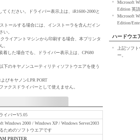
re except as expressly granted or permitted herein, and
Microsoft W
sell, rent, lease, loan, convey or transfer to any third
Edition 英
0を選択してください。ドライバー表示上は、iR1600-2000と
l not alter, translate or convert to another programming
Microsoft W
le, decompile or otherwise reverse engineer the
Edition/Ent
30をインストールする場合には、インストーラを含んだイン
ave any third party to do so.
さい。
ハードウエ
るクライアントマシンから印刷する場合、本プリンタ
 or delete any copyright notice of Canon or its
ん。
上記ソフト
oftware, including any copy thereof.
B1/C1を装着した場合でも、ドライバー表示上は、CP680
ー。
 in all respects the title, ownership and intellectual
以下のキヤノンユーティリティソフトウエアを使う
e Software. Except as expressly provided herein, no
 implied, is hereby conveyed or granted by Canon to you
ot、およびキヤノンLPR PORT
 of Canon and its licensors.
ファクスドライバーとして使えません。
 export laws and restrictions and regulations of the
export or re-export, directly or indirectly, the Software
, restrictions and regulations, or without all necessary
 ドライバーV5.05
indows 2000 / Windows XP / Windows Server2003
るためのソフトウエアです
'S SUBSIDIARIES OR AFFILIATES, THEIR
ALERS NOR CANON'S LICENSORS ARE
EAM PRINTER