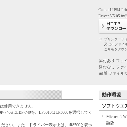
ERSTAND ALL OF THE RIGHTS AND
Canon LIPS4 Pri
IN THIS AGREEMENT BEFORE USING THE
Driver V5.05 in
 TO INDICATE YOUR ACCEPTANCE OR USING
 TO BE BOUND BY THE TERMS AND
EMENT. IF YOU DO NOT AGREE TO THE
NDITIONS OF THIS AGREEMENT, DO NOT USE
※
プリンターフ
D WILL BE MADE BECAUSE THE SOFTWARE
又はinfファ
NO CHARGE.
こちらをダウ
添付あり ファイルサ
 limited and non-exclusive license to use ("use" as used
添付なし ファイルサ
 loading, installing, accessing, executing or displaying)
inf版 ファイルサイズ
use with Products only on computers directly or via
roducts (the "Designated Computer"). You may allow
ers connected to your Designated Computer to use the
動作環境
must assure that all such users shall abide by the terms
be subject to restrictions and obligations borne by you
ソフトウエ
本語版では使用できません。
LBP-740eはLBP-740を、LP3010はLP3000を選択してく
he Software solely for a back-up purpose.
Microsoft W
語版
択してください。また、ドライバー表示上は、iR8500と表示