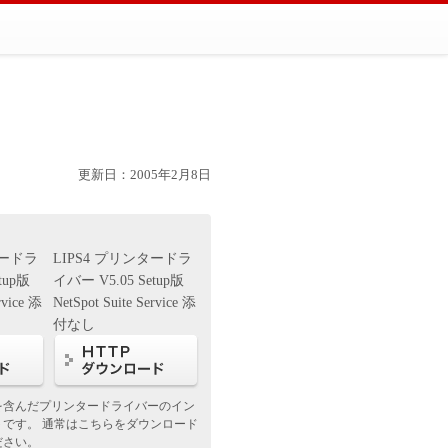
更新日：2005年2月8日
タードラ
LIPS4 プリンタードラ
tup版
イバー V5.05 Setup版
rvice 添
NetSpot Suite Service 添
付なし
を含んだプリンタードライバーのイン
トです。 通常はこちらをダウンロード
ださい。