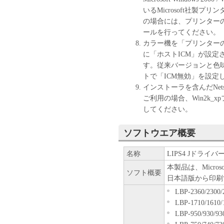
分離可能性
いるMicrosoft社製
本契約書のいずれかの条
の場合には、プリンター
れた場合でも、その他の
ールを行ってください。
カラー機を「プリンター
以 上
に「ホストICM」が設
す。従来バージョンと色
キヤノン株式会社
トで「ICM無効」を設定
インストーラを含んだNetsp
ご利用の場合、Win2k_x
してください。
ソフトウエア概要
名称
LIPS4 Jドライバー
本製品は、Microsoft W
ソフト概要
日本語版から印刷
LBP-2360/2300/
LBP-1710/1610/
LBP-950/930/93