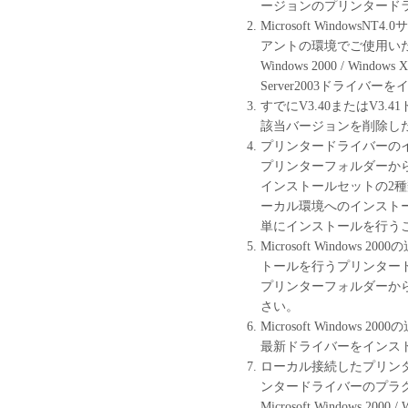
ージョンのプリンタード
本契約書は、お客
Microsoft WindowsNT4.
「本ソフトウェア」
アントの環境でご使用いただ
終了されるまで有
Windows 2000 / Windows 
お客様は、「本ソ
Server2003ドライ
び消去することに
すでにV3.40またはV3
お客様が本契約書
該当バージョンを削除し
に終了します。
プリンタードライバーの
お客様は、上記(3
プリンターフォルダーから
ソフトウェア」お
インストールセットの2種
とします。
ーカル環境へのインスト
U.S. GOVERNMENT RES
単にインストールを行う
The Software is a "commercia
Microsoft Windo
(Oct 1995), consisting of 
トールを行うプリンタード
computer software documenta
プリンターフォルダーか
(Sept 1995). Consistent wit
さい。
227.7202-4 (June 1995), all
Microsoft Windo
with only those rights set f
最新ドライバーをインス
Shimomaruko 3-chome, Ohta
ローカル接続したプリン
本条項中で使用される"the
ンタードライバーのプラ
トウェア」を意味し、指
Microsoft Windows 200