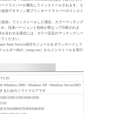
プリンタードライバーが優先してインストールされます。そ
項またはその一部が法律により無効であると決定さ
の追加でキヤノン製プリンタードライバーのインスト
条項は完全に有効に存続するものとします。
の追加」でインストールした場合、カラーマッチング
定され、従来バージョンと色味が異なって印刷されま
味を合わせる場合には、カラー設定のマッチングシー
してください。
ot Suite Service添付モジュールをダウンロードして
pフォルダー内の［setup.exe］からインストールを実行
V5.05
indows 2000 / Windows XP / Windows Server2003
するためのソフトウエアです
2260/2200/2160/2040/2030
1510
0EX/910/880/870/850/840/830