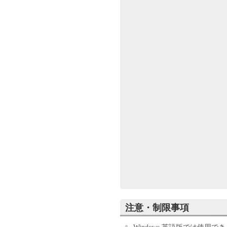
お客様は、『同意』を示す行
もって、本契約書に同意した
場合、「本ソフトウェア」を
許諾
キヤノンは、お客
「キヤノン製品」
コンピュータ（以
トウェア」を使用
ピュータの記憶媒
において表示する
いずれも含むもの
して許諾します。
て接続されたコン
て「本ソフトウェ
ュータの使用者に
に、その履行に関
お客様は、上記(1
注意・制限事項
ックアップとして
ます。