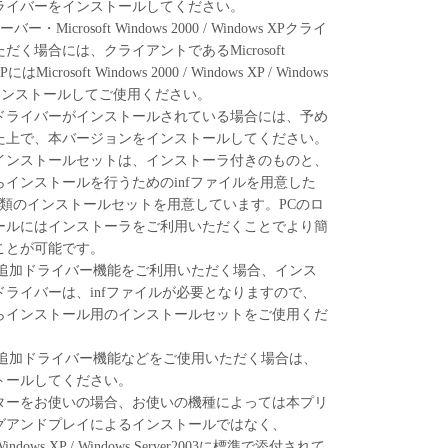
ライバーをインストールしてください。
様が、『同意』を示す行為を行った時点、または
0サーバー・Microsoft Windows 2000 / Windows XPクライ
を使用した時点で発効し、下記(2)または(3)により
く場合には、クライアントであるMicrosoft
効に存続します。
XPにはMicrosoft Windows 2000 / Windows XP / Windows
フトウェア」およびその複製物のすべてを廃棄およ
バーをインストールしてご使用ください。
より、本契約書を終了させることができます。
.41ドライバーがインストールされている場合には、予め
のいずれかの条項に違反した場合、本契約書は直ち
た上で、本バージョンをインストールしてください。
インストールセットは、インストーラ付きのものと、
)によって本契約書が終了した場合、速やかに、「本
インストールを行うためのinfファイルを用意した
よびその複製物のすべてを廃棄または消去するもの
類のインストールセットを用意しています。PCのロ
ールにはインストーラをご利用いただくことでより簡
TRICTED RIGHTS NOTICE
ことが可能です。
l item," as that term is defined at 48 C.F.R. 2.101
ws 2000の追加ドライバー機能をご利用いただく場合、インス
"commercial computer software" and "commercial
ライバーは、infファイルが必要となりますので、
tion," as such terms are used in 48 C.F.R. 12.212
らインストール用のインストールセットをご使用くだ
h 48 C.F.R. 12.212 and 48 C.F.R. 227.7202-1 through
 U.S. Government End Users shall acquire the Software
ws 2000の追加ドライバー機能などをご使用いただく場合は、
orth herein. Manufacturer is Canon Inc./30-2,
トールしてください。
-ku, Tokyo 146-8501, Japan.
ターをお使いの場合、お使いの機種によっては本プリ
 Software"とは、本契約書中で定義される「本ソフ
グアンドプレイによるインストールではなく、
し示すものとします。
0 / Windows XP / Windows Server2003に標準で添付されて