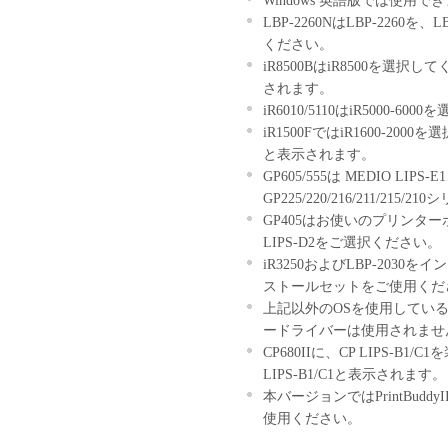
Windows 英語版では使用で
上記(1)および(
LBP-2260NはLBP-2260を、L
センサーのいかな
ください。
本契約書によって
iR8500BはiR8500を選
ん。
されます。
制限
iR6010/5110はiR5000-6
お客様は、再使用
iR1500FではiR1600-20
他の方法により、
と表示されます。
きません。
GP605/555は MEDIO LIPS-
お客様は、「本ソ
GP225/220/216/211/215
ンパイル、逆アセ
GP405はお使いのプリンターボー
とはできません。
LIPS-D2をご選択ください。
ん。
iR3250およびLBP-20
帰属
ストールセットをご使用くだ
「本ソフトウェア」に係
上記以外のOSを使用してい
たはキヤノンのライセン
ードライバーは使用されませ
著作権表示
CP680IIに、CP LIPS-
お客様は、「本ソフトウ
LIPS-B1/C1と表示されます。
ンサーの著作権表示を変
本バージョンではPrintBuddyI
保証の否認・免責
使用ください。
「本ソフトウェア
キヤノン、キヤノ