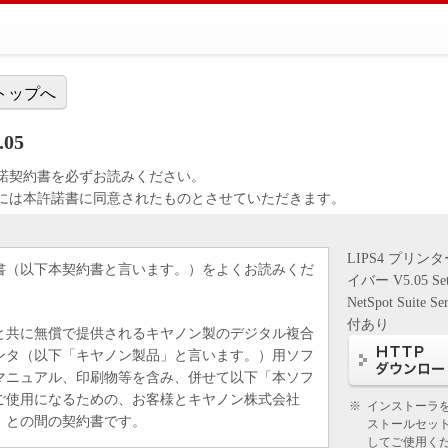
トップへ
05
諾契約書を必ずお読みください。
には本許諾書に同意されたものとさせていただきます。
LIPS4 プリン
書（以下本契約書と言います。）をよくお読みくだ
イバー V5.05 Se
NetSpot Suite Se
付あり
と共に無償で提供されるキヤノン製のデジタル複合
ンタ（以下「キヤノン製品」と言います。）用ソフ
マニュアル、印刷物等を含み、併せて以下「本ソフ
ご使用になるための、お客様とキヤノン株式会社
※
インストーラ
）との間の契約書です。
ストールセッ
してご使用く