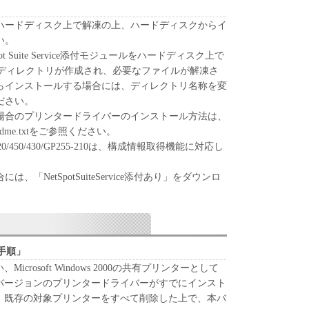
のいずれも、「本ソフトウェア」に関して、商品性
ハードディスク上で解凍の上、ハードディスクからイ
への適合性の保証を含め、いかなる保証も、明示た
い。
問わず一切しないものとします。
t Suite Service添付モジュールをハードディスク上で
ンの子会社、キヤノンの関連会社、それらの販売代
p」のディレクトリが作成され、必要なファイルが解凍さ
のいずれも、「本ソフトウェア」の使用または使用
らインストールする場合には、ディレクトリ名称を変
かなる損害（逸失利益およびその他の派生的または
ださい。
むがこれらに限定されない全ての損害を言いま
場合のプリンタードライバーのインストール方法は、
適用法で認められる限り、一切の責任を負わないも
adme.txtをご参照ください。
え、キヤノン、キヤノンの子会社、キヤノンの関連
730/720/450/430/GP255-210は、構成情報取得機能に対応し
売代理店または販売店がかかる損害の可能性につい
場合でも同様です。
「NetSpotSuiteService添付あり」をダウンロ
ンの子会社、キヤノンの関連会社、それらの販売代
。
のいずれも、「本ソフトウェア」、または「本ソフ
に起因または関連してお客様と第三者との間に生じ
ついても、一切責任を負わないものとします。
手順」
たは関連する外国政府より必要な認可等を得ること
crosoft Windows 2000の共有プリンターとして
ア」の全部または一部を、直接または間接に輸出し
バージョンのプリンタードライバーがすでにインスト
、既存の対象プリンターをすべて削除した上で、本バ