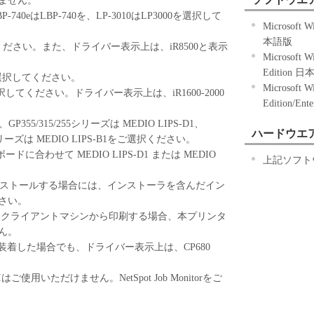
きません。
2)に定める場合を除き、キヤノンまたはキヤノンのライ
BP-740eはLBP-740を、LP-3010はLP3000を選択して
る知的財産権も、明示たると黙示たるとを問わず、
Microsoft W
お客様に譲渡あるいは許諾されるものではありませ
本語版
択してください。また、ドライバー表示上は、iR8500と表示
Microsoft W
Edition 
000を選択してください。
許諾、譲渡、販売、頒布、リースもしくは貸与その
Microsoft W
00を選択してください。ドライバー表示上は、iR1600-2000
第三者に「本ソフトウェア」を使用させることはで
Edition/En
E1、GP355/315/255シリーズは MEDIO LIPS-D1、
フトウェア」の全部または一部を修正、改変、逆コ
ハードウエ
/210シリーズは MEDIO LIPS-B1をご選択ください。
ンブル、その他リバースエンジニアリング等するこ
ドに合わせて MEDIO LIPS-D1 または MEDIO
また第三者にこのような行為をさせてはなりませ
上記ソフト
30をインストールする場合には、インストーラを含んだイン
さい。
る権原および所有権は、その内容によりキヤノンま
るクライアントマシンから印刷する場合、本プリンタ
サーに帰属します。
ん。
B1/C1を装着した場合でも、ドライバー表示上は、CP680
ェア」に含まれるキヤノンまたはキヤノンのライセ
更し、除去しもしくは削除してはなりません。
Iはご使用いただけません。NetSpot Job Monitorをご
」は、『現状のまま』の状態で使用許諾されます。
ンの子会社、キヤノンの関連会社、それらの販売代