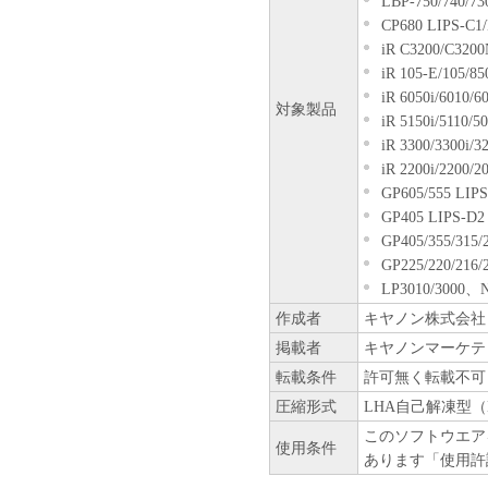
LBP-750/740/730
CP680 LIPS-C1
iR C3200/C3200
iR 105-E/105/85
iR 6050i/6010/6
対象製品
iR 5150i/5110/5
iR 3300/3300i/3
iR 2200i/2200/2
GP605/555 LIPS
GP405 LIPS-D2
GP405/355/315/
GP225/220/216/
LP3010/3000
作成者
キヤノン株式会社
掲載者
キヤノンマーケテ
転載条件
許可無く転載不可
圧縮形式
LHA自己解凍型（
このソフトウエア
使用条件
あります「使用許