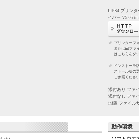
為、または「本ソフトウェア」の使用のいずれかを
LIPS4 プリン
ことになります。お客様が本契約書に同意できない
イバー V5.05 in
使用することはできません。
様が「キヤノン製品」を利用する目的のために、
※
プリンターフ
に直接またはネットワークを通じ接続される複数の
またはinfフ
下「指定機器」と言います。）において、「本ソフ
はこちらをダ
（本契約書においては、「本ソフトウェア」をコン
体上にインストールすること、またはコンピュータ
※
インストーラ
ストール版の
こと、アクセスすること、もしくは実行することの
ご参照くださ
とします。）するための非独占的権利をお客様に対
お客様は、また「指定機器」にネットワークを通じ
添付あり ファイルサ
ピュータ上で、かかるコンピュータの使用者に対し
添付なし ファイルサ
ア」を使用させることができますが、かかるコンピ
inf版 ファイルサイズ
本契約書上の義務および条件を遵守させるととも
し全責任を負うことを条件とします。
)に基づいて「本ソフトウェア」を使用するためのバ
動作環境
、「本ソフトウェア」を１部、複製することができ
ソフトウエ