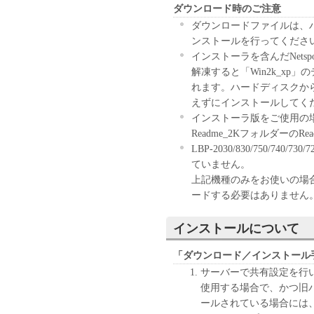
ダウンロード時のご注意
理店または販売店
ダウンロードファイルは、
および特定の目的
ンストールを行ってくださ
ると黙示たるとを
インストーラを含んだNetspo
キヤノン、キヤノ
解凍すると「Win2k_x
理店または販売店
れます。ハードディスクか
不能から生ずるい
えずにインストールしてく
付随的な損害を含
インストーラ版をご使用の
す。）について、
Readme_2KフォルダーのRe
のとします。たと
LBP-2030/830/750/740/
会社、それらの販
ていません。
て知らされていた
上記機種のみをお使いの場合には、
キヤノン、キヤノ
ードする必要はありません
理店または販売店
トウェア」の使用
インストールについて
たいかなる紛争に
輸出
「ダウンロード／インストール
お客様は、日本国政府ま
サーバーで共有設定を行い、Mi
なしに、「本ソフトウェ
使用する場合で、かつ旧
てはなりません。
ールされている場合には
契約期間