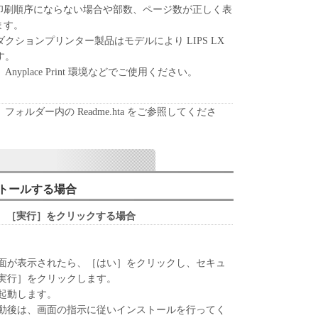
印刷順序にならない場合や部数、ページ数が正しく表
ます。
elete any copyright notice of Canon or its licensors
クションプリンター製品はモデルにより LIPS LX
ing any copy thereof.
す。
yplace Print 環境などでご使用ください。
ll respects the title, ownership and intellectual property
ept as expressly provided herein, no license or right,
ォルダー内の Readme.hta をご参照してくださ
veyed or granted by Canon to you for any intellectual
rs.
rt laws and restrictions and regulations of the country
export, directly or indirectly, the Software in violation
ンストールする場合
 regulations, or without all necessary approvals.
、［実行］をクリックする場合
UBSIDIARIES OR AFFILIATES, THEIR
S NOR CANON'S LICENSORS ARE RESPONSIBLE
ING YOU TO USE THE SOFTWARE. NO
面が表示されたら、［はい］をクリックし、セキュ
RTS WILL BE MADE AVAILABLE FOR THE
実行］をクリックします。
起動します。
LAIMER OF INDEMNITY
動後は、画面の指示に従いインストールを行ってく