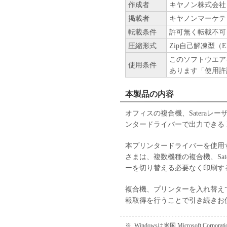
BY CLICKING THE BUTTON 
作成者
キヤノン株式会社
BELOW OR INSTALLING TH
掲載者
キヤノンマーケテ
HAVE READ THIS AGREEMEN
転載条件
許可無く転載不可
BOUND BY ITS TERMS AND 
AGREEMENT IS THE COMPL
圧縮形式
Zip自己解凍型（E
AGREEMENT BETWEEN YOU
このソフトウエア
使用条件
MATTER HEREOF AND SUPER
あります「使用許
AGREEMENTS, VERBAL OR 
BETWEEN YOU AND CANON 
本製品の内容
NO AMENDMENT TO THIS A
SIGNED BY A DULY AUTHOR
オフィスの複合機、Satera
Should you have any questions co
ンタードライバーで出力できる L
Canon for any reason, please write
serving the country where you ob
本プリンタードライバーを使用すると、A
さまは、複数機種の複合機、Sa
ーを切り替える必要なく印刷す
複合機、プリンターを入れ替え
報取得を行うことで引き続きお
※
Windowsは米国 Microsoft 