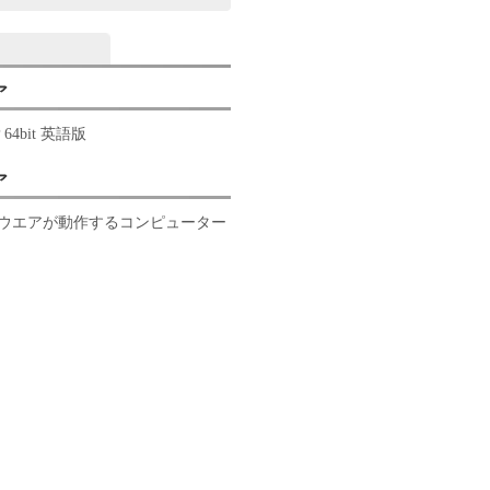
ア
P 64bit 英語版
ア
ウエアが動作するコンピューター