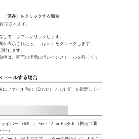
ARE IS PROVIDED "AS IS" WITHOUT
ITHER EXPRESSED OR IMPLIED, INCLUDING,
IMPLIED WARRANTIES OF MERCHANTABILITY
、［保存］をクリックする場合
ULAR PURP OS E. THE ENTIRE RISK AS TO THE
が保存されます。
E OF THE SOFTWARE IS WITH YOU. SHOULD
CTIVE, YOU ASSUME THE ENTIRE C OS T OF
存して、ダブルクリックします。
, REPAIR OR CORRECTION. SOME STATES OR
面が表示されたら、［はい］をクリックします。
NOT ALLOW THE EXCLUSION OF IMPLIED
起動します。
E EXCLUSION MAY NOT APPLY TO YOU.
動後は、画面の指示に従いインストールを行ってく
 SPECIFIC LEGAL RIGHTS AND YOU MAY ALSO
 VARY FROM STATE TO STATE OR
TION.
ンストールする場合
UBSIDIARIES OR AFFILIATES, THEIR
にファイル内の［Driver］フォルダーを指定してイ
S NOR CANON'S LICENSORS WARRANT THAT
D IN THE SOFTWARE WILL MEET YOUR
E OPERATION OF THE SOFTWARE WILL BE
 FREE.
ES] IN NO EVENT SHALL EITHER CANON,
ー （64bit） Ver.2.12 for English （機種共通
AFFILIATES, THEIR DISTRIBUTORS DEALERS
バー）
E LIABLE FOR ANY DAMAGES WHATSOEVER
TION, L OS S OF BUSINESS PROFITS, L OS S
イバーは、出力先のプリンターの機種を区別するこ