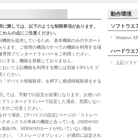
ING THE SOFTWARE, YOU AGREE TO BE
CONDITIONS OF THIS AGREEMENT. IF YOU DO
動作環境
ING TERMS AND CONDITIONS OF THIS
ソフトウエ
THE SOFTWARE. NO REFUND WILL BE MADE
用に際しては、以下のような制限事項があります。
AS PROVIDED TO YOU AT NO CHARGE.
これらの点にご注意ください。
Windows X
刷機能を提供しているため、基本機能のみのサポート
ted and non-exclusive license to use ("use" as used
あります。ご使用の機器のすべての機能を利用する場
ハードウエ
ing, installing, accessing, executing or displaying) the
どの機種専用プリンタードライバーをご利用ください。
Products only on computers directly or via network
りにする」機能を搭載しておりません。
上記ソフト
Designated Computer").
いて上記機能を利用する際には別途 LIPS LX プ
her computers connected to your Designated Computer to
用ください。
u must assure that all such users shall abide by the
の「デバイス情報取得」を押下し構成情報取得をする
 be subject to restrictions and obligations borne by you
関しては、手動での設定が必要になります。お使いの
ftware solely for a back-up purpose.
をプリンタードライバーで設定した場合、意図しない
ますのご注意ください。
cept as expressly granted or permitted herein, and shall
を行う場合、[デバイスの設定] ページの「ストレー
 lease, loan, convey or transfer to any third party the
クボックスが本体の機能と合っている（HDDやSD
anslate or convert to another programming language,
場合ON、HDDやSDカードが付いていない場合
r otherwise reverse engineer the Software and you shall
ください。「ストレージオプション」が適切に設定され