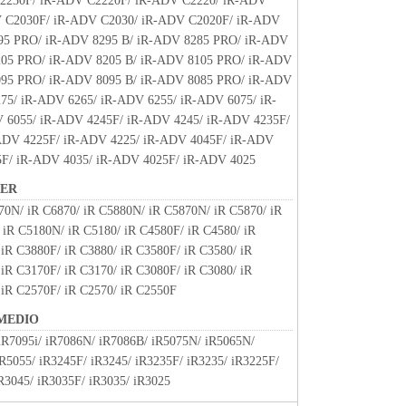
2230F/ iR-ADV C2220F/ iR-ADV C2220/ iR-ADV
of.
 C2030F/ iR-ADV C2030/ iR-ADV C2020F/ iR-ADV
ate if you fail to comply with any terms hereof. Upon
95 PRO/ iR-ADV 8295 B/ iR-ADV 8285 PRO/ iR-ADV
addition to Canon enforcing its respective legal rights,
205 PRO/ iR-ADV 8205 B/ iR-ADV 8105 PRO/ iR-ADV
he Software including any and all copies thereof.
095 PRO/ iR-ADV 8095 B/ iR-ADV 8085 PRO/ iR-ADV
ctions 4, and 7 through 11 shall survive any
75/ iR-ADV 6265/ iR-ADV 6255/ iR-ADV 6075/ iR-
 6055/ iR-ADV 4245F/ iR-ADV 4245/ iR-ADV 4235F/
RICTED RIGHTS NOTICE
ADV 4225F/ iR-ADV 4225/ iR-ADV 4045F/ iR-ADV
em," as that term is defined at 48 C.F.R. 2.101 (October
5F/ iR-ADV 4035/ iR-ADV 4025F/ iR-ADV 4025
l computer software" and "commercial computer
 terms are used in 48 C.F.R. 12.212 (September 1995).
NER
2 and 48 C.F.R. 227.7202-1 through 227.7202-4 (June
70N/ iR C6870/ iR C5880N/ iR C5870N/ iR C5870/ iR
sers shall acquire the Software with only those rights
 iR C5180N/ iR C5180/ iR C4580F/ iR C4580/ iR
is Canon Inc./30-2, Shimomaruko 3-chome, Ohta-ku,
iR C3880F/ iR C3880/ iR C3580F/ iR C3580/ iR
iR C3170F/ iR C3170/ iR C3080F/ iR C3080/ iR
 iR C2570F/ iR C2570/ iR C2550F
of is declared or found to be illegal by any court or
MEDIO
, such section shall be null and void with respect to the
 iR7095i/ iR7086N/ iR7086B/ iR5075N/ iR5065N/
unal and all the remaining provisions hereof shall remain
R5055/ iR3245F/ iR3245/ iR3235F/ iR3235/ iR3225F/
R3045/ iR3035F/ iR3035/ iR3025