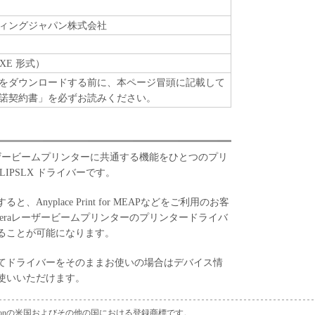
INDICATING YOUR ACCEPTANCE AS STATED
E SOFTWARE, YOU ACKNOWLEDGE THAT YOU
ィングジャパン株式会社
T, UNDERSTOOD IT, AND AGREE TO BE
CONDITIONS. YOU ALSO AGREE THAT THIS
ETE AND EXCLUSIVE STATEMENT OF
XE 形式）
 AND CANON CONCERNING THE SUBJECT
をダウンロードする前に、本ページ冒頭に記載して
SEDES ALL PROP OS ALS OR PRIOR
諾契約書」を必ずお読みください。
WRITTEN, AND ANY OTHER COMMUNICATIONS
RELATING TO THE SUBJECT MATTER HEREOF.
GREEMENT SHALL BE EFFECTIVE UNLESS
ISED REPRESENTATIVE OF CANON.
レーザービームプリンターに共通する機能をひとつのプリ
ncerning this Agreement, or if you desire to contact
IPSLX ドライバーです。
 to Canon's sales subsidiary or distributor/dealer,
tained the Products.
nyplace Print for MEAPなどをご利用のお客
teraレーザービームプリンターのプリンタードライバ
ることが可能になります。
てドライバーをそのままお使いの場合はデバイス情
使いいただけます。
Corporationの米国およびその他の国における登録商標です。