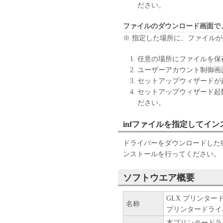
[NO WARRANTY] THE SOFTW
ださい。
WARRANTY OF ANY KIND, E
BUT NOT LIMITED TO THE 
ファイルのダウンロード画面で
AND FITNESS FOR A PARTIC
※ 指定した場所に、ファイル
QUALITY AND PERFORMANC
THE SOFTWARE PROVE DEFE
任意の場所にファイルを保
ALL NECESSARY SERVICING
ユーザーアカウント制御画
LEGAL JURISDICTIONS DO 
セットアップウィザードが
WARRANTIES, SO THE ABOV
セットアップウィザード起
THIS WARRANTY GIVES YOU
ださい。
HAVE OTHER RIGHTS WHICH
JURISDICTION TO JURISDIC
infファイルを指定してイ
NEITHER CANON, CANON'S S
ドライバーをダウンロードした後
DISTRIBUTORS, OR DEALER
ンストールを行ってください。
THE FUNCTIONS CONTAINE
REQUIREMENTS OR THAT TH
UNINTERRUPTED OR ERROR
ソフトウエア概要
[NO LIABILITY FOR DAMAG
GLX プリンタードライバ
CANON'S SUBSIDIARIES OR 
名称
プリンタードライ
OR CANON'S LICENSORS B
(INCLUDING WITHOUT LIMITA
本プリンタードラ