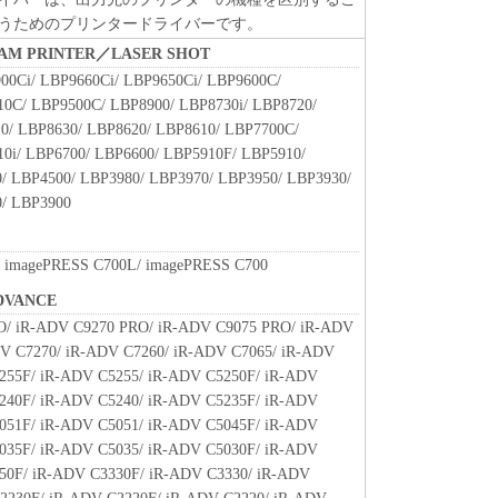
 L OS S OF BUSINESS INTERRUPTION OR
うためのプリンタードライバーです。
CIDENTAL OR CONSEQUENTIAL DAMAGES)
BEAM PRINTER／LASER SHOT
WARE, USE THEREOF OR INABILITY TO USE
00Ci/ LBP9660Ci/ LBP9650Ci/ LBP9600C/
THER CANON, CANON'S SUBSIDIARIES OR
0C/ LBP9500C/ LBP8900/ LBP8730i/ LBP8720/
BUTORS, DEALERS OR CANON'S LICENSORS
0/ LBP8630/ LBP8620/ LBP8610/ LBP7700C/
E P OS SIBILITY OF SUCH DAMAGES. SOME
0i/ LBP6700/ LBP6600/ LBP5910F/ LBP5910/
CTIONS DO NOT ALLOW THE LIMITATION OR
/ LBP4500/ LBP3980/ LBP3970/ LBP3950/ LBP3930/
FOR INCIDENTAL OR CONSEQUENTIAL
/ LBP3900
JURY OR DEATH RESULTING FROM
OF SELLER, SO THE ABOVE LIMITATION OR
 TO YOU.
 imagePRESS C700L/ imagePRESS C700
TO THE FULL EXTENT PERMITTED BY
DVANCE
EBY RELEASE CANON, CANON'S SUBSIDIARIES
O/ iR-ADV C9270 PRO/ iR-ADV C9075 PRO/ iR-ADV
ISTRIBUTORS, DEALERS AND CANON'S
V C7270/ iR-ADV C7260/ iR-ADV C7065/ iR-ADV
ALL LIABILITY ARISING FROM OR RELATED TO
255F/ iR-ADV C5255/ iR-ADV C5250F/ iR-ADV
HE SOFTWARE OR ITS USE.
240F/ iR-ADV C5240/ iR-ADV C5235F/ iR-ADV
051F/ iR-ADV C5051/ iR-ADV C5045F/ iR-ADV
 your acceptance hereof by clicking the button
035F/ iR-ADV C5035/ iR-ADV C5030F/ iR-ADV
ted below or installing the Software and remains in
50F/ iR-ADV C3330F/ iR-ADV C3330/ iR-ADV
 terminate this Agreement by destroying the Software