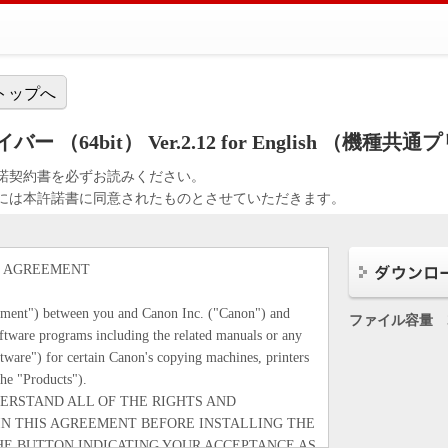
トップへ
ー （64bit） Ver.2.12 for English （機
諾契約書を必ずお読みください。
には本許諾書に同意されたものとさせていただきます。
E AGREEMENT
eement") between you and Canon Inc. ("Canon") and
ファイル容量
ftware programs including the related manuals or any
ftware") for certain Canon's copying machines, printers
the "Products").
ERSTAND ALL OF THE RIGHTS AND
IN THIS AGREEMENT BEFORE INSTALLING THE
HE BUTTON INDICATING YOUR ACCEPTANCE AS