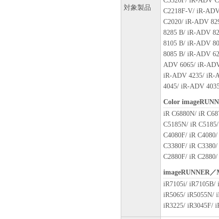
C3320F/ iR-ADV C
including any and all copies there
対象製品
C2218F-V/ iR-ADV
This Agreement shall also termin
C2020/ iR-ADV 82
termination of this Agreement, in 
8285 B/ iR-ADV 8
you must then promptly destroy t
8105 B/ iR-ADV 8
Notwithstanding the foregoing, Se
8085 B/ iR-ADV 62
termination of this Agreement.
ADV 6065/ iR-ADV
9. U.S. GOVERNMENT REST
iR-ADV 4235/ iR-
The Software is a "commercial it
4045/ iR-ADV 403
1995), consisting of "commercia
software documentation," as such
Color imageRUN
Consistent with 48 C.F.R. 12.21
iR C6880N/ iR C68
1995), all U.S. Government End U
C5185N/ iR C5185/
set forth herein. Manufacturer 
C4080F/ iR C4080/ 
Tokyo 146-8501, Japan.
C3380F/ iR C3380/ 
10. SEVERABILITY
C2880F/ iR C2880/
In the event that any section here
imageRUNNER／
tribunal of competent jurisdiction
iR7105i/ iR7105B/
jurisdiction of that court or trib
iR5065/ iR5055N/ i
in full force and effect.
iR3225/ iR3045F/ i
11. ACKNOWLEDGEMENT