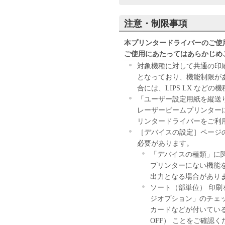
STATED BELOW OR INSTALL
BOUND BY THE TERMS AND 
注意・制限事項
NOT AGREE TO THE FOLLOW
AGREEMENT, DO NOT USE 
本プリンタードライバーのご使
BECAUSE THE SOFTWARE W
ご使用にあたってはあらかじめ
1. GRANT OF LICENSE
対象機種に対して共通の印
Canon grants you a personal, limi
となっており、機能制限が
herein shall include storing, load
合には、LIPS LX な
Software solely for the use with 
「ユーザー設定用紙を縦送
connected to the Products (the "
レーザービームプリンターにお
You may allow other users of ot
リンタードライバーをご利
use the Software, provided that yo
［デバイスの設定］ページ
terms of this Agreement and shall
必要があります。
hereunder.
「デバイスの種類」に
You may make one copy of the So
プリンターにない機能
2. RESTRICTIONS
出力となる場合があり
You shall not use the Software ex
ソート（部単位） 印刷
not assign, sublicense, sell, rent,
ジオプション」のチェッ
Software. You shall not alter, tr
カードなどが付いている
modify, disassemble, decompile o
OFF） ことをご確認