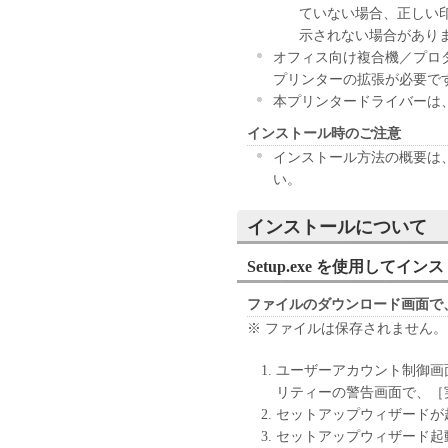
not have any third party to do so.
ていない場合、正しい
3. COPYRIGHT NOTICE
示されない場合があり
You shall not modify, remove or d
オフィス向け複合機／プロダ
contained in the Software, includ
プリンターの拡張が必要で
4. OWNERSHIP
本プリンタードライバーは、An
Canon and its licensors retain in a
インストール時のご注意
rights in and to the Software. Exc
インストール方法の概要は、フ
express or implied, is hereby con
い。
property of Canon and its licenso
5. EXPORT RESTRICTION
インストールについて
You agree to comply with all expo
involved, and not to export or re-
Setup.exe を使用してイ
of any such laws, restrictions and
6. NO SUPPORT
ファイルのダウンロード画面で
NEITHER CANON, CANON'S S
※ ファイルは保存されません。
DISTRIBUTORS, OR DEALER
FOR MAINTAINING OR HELP
ユーザーアカウント制御画
UPDATES, FIXES OR SUPPO
リティーの警告画面で、［
SOFTWARE.
セットアップウィザードが
7. NO WARRANTY AND DISC
セットアップウィザード起