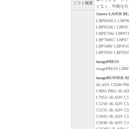
ソフト概要
OF BUSINESS INFORMATION,
となく、印刷を行
OTHER COMPENSATORY, IN
Satera LASER 
ARISING OUT OF THE SOFT
LBP9950Ci/ LBP99
THE SOFTWARE EVEN IF EI
LBP9520C/ LBP951
AFFILIATES, THEIR DISTRI
LBP8710e/ LBP871
HAVE BEEN ADVISED OF TH
LBP7600C/ LBP671
STATES OR LEGAL JURISDI
LBP5400/ LBP4510
EXCLUSION OF LIABILITY 
LBP3920/ LBP3910
DAMAGES, OR PERSONAL IN
imagePRESS
NEGLIGENCE ON THE PART 
EXCLUSION MAY NOT APPLY
imagePRESS C800/
[RELEASE OF LIABILITY] 
imageRUNNER A
APPLICABLE LAW, YOU HER
iR-ADV C9280 PR
AND AFFILIATES, THEIR D
C9065 PRO/ iR-AD
LICENSORS FROM ANY AND 
C7055/ iR-ADV C5
ALL CLAIMS CONCERNING T
C5250/ iR-ADV C5
8. TERM
C5235/ iR-ADV C5
This Agreement is effective upon
C5045/ iR-ADV C5
indicating your acceptance as sta
C5030/ iR-ADV C3
effect until terminated. You may