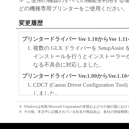
※ ご使用の機器のすべての機能を利用する場合
キヤノン株式会社
どの機種専用プリンターをご使用ください。
変更履歴
プリンタードライバー Ver 1.10からVer 1.
複数の GLX ドライバーを SetupAssis
インストールを行うとインストーラー
なる不具合に対応しました。
プリンタードライバー Ver.1.00からVer.1.
CDCT (Canon Driver Configuration Too
しました。
「お気に入り」機能を追加しました。
※
Windowsは米国 Microsoft Corporationの米国およびその他の国
「デバイス情報取得」機能を追加しま
※
その他、本文中に記載されている社名や商品名は、各社の登録商標
はがき用紙に対応しました。
「時刻も印刷」機能を追加しました。