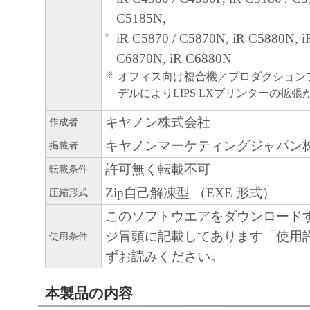
７．契約期間
C5185N,
(1) 本契約書は、お客様が、『同意』を示
iR C5870 / C5870N, iR C5880N, i
クリックした時点、または「本ソフトウェ
C6870N, iR C6880N
ールした時点で発効し、下記(2)または(3)
※
オフィス向け複合機／プロダクション
まで有効に存続します。
デルによりLIPS LXプリンターの拡
(2) お客様は、「本ソフトウェア」および
キヤノン株式会社
作成者
てを廃棄および消去することにより、本契
キヤノンマーケティングジャパン
掲載者
ることができます。
許可無く転載不可
転載条件
(3) お客様が本契約書のいずれかの条項に
Zip自己解凍型 （EXE 形式）
契約書は直ちに終了します。
圧縮形式
(4) お客様は、上記(3)によって本契約書
このソフトウエアをダウンロード
やかに、「本ソフトウェア」およびその複
ジ冒頭に記載してあります「使用
使用条件
廃棄または消去するものとします。
ずお読みください。
８．U.S. GOVERNMENT RESTRICTED RIG
本製品の内容
The Software is a commercial item, as that term i