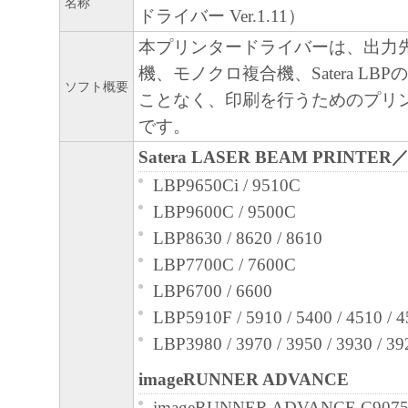
名称
ドライバー Ver.1.11）
と黙示たるとを問わず、本契約書によって
本プリンタードライバーは、出力
るいは許諾されるものではありません。
機、モノクロ複合機、Satera LB
２．制限
ソフト概要
ことなく、印刷を行うためのプリ
(1) お客様は、再使用許諾、譲渡、販売、
です。
くは貸与その他の方法により、第三者に「
Satera LASER BEAM PRINTER
ア」を使用させることはできません。
(2) お客様は、「本ソフトウェア」の全部
LBP9650Ci / 9510C
正、改変、逆コンパイル、逆アセンブル、
LBP9600C / 9500C
エンジニアリング等することはできません
LBP8630 / 8620 / 8610
このような行為をさせてはなりません。
LBP7700C / 7600C
３．帰属
LBP6700 / 6600
「本ソフトウェア」に係る権原および所有
LBP5910F / 5910 / 5400 / 4510 / 
によりキヤノンまたはキヤノンのライセン
LBP3980 / 3970 / 3950 / 3930 / 39
す。
imageRUNNER ADVANCE
４．著作権表示
imageRUNNER ADVANCE C9075