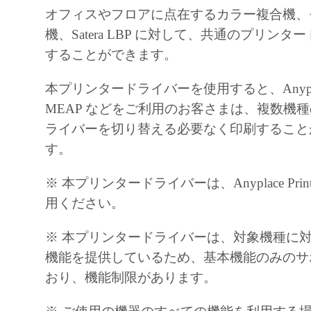
C.F.R. 2.101 (Oct 1995), consisting of commerc
オフィスやフロアに点在するカラー複合機、
software and commercial computer software doc
機、Satera LBP に対して、共通のプリン
such terms are used in 48 C.F.R. 12.212 (Sept 1
することができます。
with 48 C.F.R. 12.212 and 48 C.F.R. 227.7202
227.7202-4 (June 1995), all U.S. Government E
本プリンタードライバーを使用すると、Anyplace P
acquire the Software with only those rights set fo
MEAP などをご利用のお客さまは、複数機
Manufacturer is Canon Inc.30-2, Shimomaruko 
ライバーを切り替える必要なく印刷すること
ku, Tokyo 146-8501, Japan.
す。
本条項中で使用されるthe Softwareとは
※ 本プリンタードライバーは、Anyplace Pri
される「本ソフトウェア」を意味し、指し
用ください。
す。
９．分離可能性
※ 本プリンタードライバーは、対象機種に
本契約書のいずれかの条項またはその一部
機能を提供しているため、基本機能のみのサ
効であると決定された場合でも、その他の
おり、機能制限があります。
効に存続するものとします。
以上