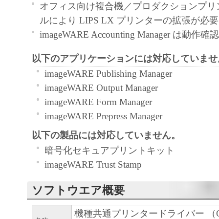
契約書においては、「本ソフトウェア」を
オフィス向け複合機／プロダクションプリ
の記憶媒体上にインストールすること、ま
ルにより LIPS LX プリンターの拡張が必
ターにおいて表示すること、アクセスする
imageWARE Accounting Manager は
実行することのいずれも含むものとします
以下のアプリケーションには対応していませ
非独占的権利をお客様に対して許諾します
imageWARE Publishing Manager
た「指定機器」にネットワークを通じて接
imageWARE Output Manager
ューター上で、かかるコンピューターの使
imageWARE Form Manager
「本ソフトウェア」を使用させることがで
imageWARE Prepress Manager
るコンピューターの使用者に本契約書上の
を遵守させるとともに、その履行に関し全
以下の製品には対応していません。
を条件とします。
暗号化セキュアプリントキット
(2) お客様は、上記(1)に基づいて「本ソ
imageWARE Trust Stamp
するためのバックアップとして、「本ソフ
ソフトウエア概要
部、複製することができます。
(3) 上記(1)および(2)に定める場合を除き
機種共通プリンタードライバー （G
ヤノンのライセンサーのいかなる知的財産