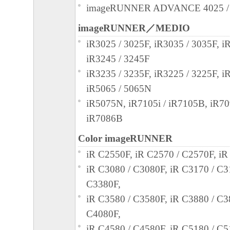
または付随的な損害を含むがこれらに限定
imageRUNNER ADVANCE 4025 /
損害を言います。）について、適用法で認
imageRUNNER／MEDIO
一切の責任を負わないものとします。たと
iR3025 / 3025F, iR3035 / 3035F, i
キヤノンのライセンサー、キヤノンの子会
iR3245 / 3245F
関連会社、それらの販売代理店または販売
iR3235 / 3235F, iR3225 / 3225F, i
の可能性について知らされていた場合でも
iR5065 / 5065N
(3) キヤノン、キヤノンのライセンサー、
iR5075N, iR7105i / iR7105B, iR70
社、キヤノンの関連会社、それらの販売代
iR7086B
店のいずれも、「本ソフトウェア」、また
ェア」の使用に起因または関連してお客様
Color imageRUNNER
に生じたいかなる紛争についても、一切責
iR C2550F, iR C2570 / C2570F, iR
のとします。
iR C3080 / C3080F, iR C3170 / C3
６．輸出
C3380F,
お客様は、日本国政府または関連する外国
iR C3580 / C3580F, iR C3880 / C3
認可等を得ることなしに、「本ソフトウェ
C4080F,
は一部を、直接または間接に輸出してはな
iR C4580 / C4580F, iR C5180 / C5