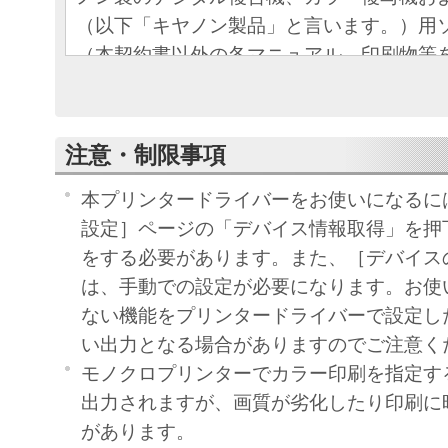
（以下「キヤノン製品」と言います。）用
（本契約書以外の各マニュアル、印刷物等
以下「本ソフトウェア」と言います。）を
めの、お客様とキヤノン株式会社（以下キ
す。）との間の契約書です。
注意・制限事項
お客様は、『同意』を示す下記のボタンを
点、または「本ソフトウェア」のインスト
本プリンタードライバーをお使いになるに
をもって、本契約書に同意したことになり
設定］ページの「デバイス情報取得」を押
お客様が本契約書に同意できない場合、「
をする必要があります。また、［デバイス
ア」を使用することはできません。
は、手動での設定が必要になります。お使
１．許諾
ない機能をプリンタードライバーで設定し
(1) キヤノンは、お客様が「キヤノン製品
い出力となる場合がありますのでご注意く
のために、「キヤノン製品」に直接または
モノクロプリンターでカラー印刷を指定す
通じ接続される複数のコンピューター（以
出力されますが、画質が劣化したり印刷に
と言います。）において、「本ソフトウェ
があります。