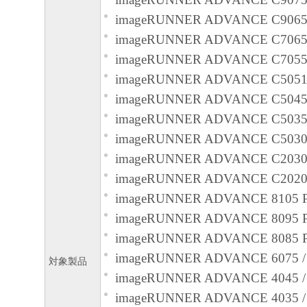
お客様は、「本ソフトウェア」に含まれる
imageRUNNER ADVANCE C9065
キヤノンのライセンサーの著作権表示を変
imageRUNNER ADVANCE C706
しくは削除してはなりません。
imageRUNNER ADVANCE C705
５．保証の否認・免責
imageRUNNER ADVANCE C5051 
(1) 「本ソフトウェア」は、『現状のまま
imageRUNNER ADVANCE C5045 
諾されます。キヤノン、キヤノンのライセ
imageRUNNER ADVANCE C5035 
ンの子会社、キヤノンの関連会社、それら
imageRUNNER ADVANCE C5030 
たは販売店のいずれも、「本ソフトウェア
imageRUNNER ADVANCE C2030 
品性および特定の目的への適合性の保証を
imageRUNNER ADVANCE C2020 
保証も、明示たると黙示たるとを問わず一
imageRUNNER ADVANCE 8105 P
します。
imageRUNNER ADVANCE 8095 P
(2) キヤノン、キヤノンのライセンサー、
imageRUNNER ADVANCE 8085 P
社、キヤノンの関連会社、それらの販売代
imageRUNNER ADVANCE 6075 / 6
対象製品
店のいずれも、「本ソフトウェア」の使用
imageRUNNER ADVANCE 4045 /
から生ずるいかなる損害（逸失利益および
imageRUNNER ADVANCE 4035 /