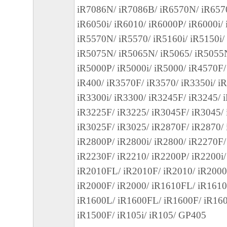
の間に生じたいかなる紛争についても、一
iR7086N/ iR7086B/ iR6570N/ iR6570
いものとします。
iR6050i/ iR6010/ iR6000P/ iR6000i/
iR5570N/ iR5570/ iR5160i/ iR5150i/
６．ご承諾
iR5075N/ iR5065N/ iR5065/ iR5055
お客様は、「本ソフトウェア」を使用して
iR5000P/ iR5000i/ iR5000/ iR4570F/
された「キヤノン製品」用のドライバーソ
iR400/ iR3570F/ iR3570/ iR3350i/ i
グラムをインストールする際にオペレーテ
iR3300i/ iR3300/ iR3245F/ iR3245/ 
との互換性に関する警告ウィンドウが表示
iR3225F/ iR3225/ iR3045F/ iR3045/
諾するものとします。
iR3025F/ iR3025/ iR2870F/ iR2870/ 
iR2800P/ iR2800i/ iR2800/ iR2270F/
７．輸出
iR2230F/ iR2210/ iR2200P/ iR2200i/
お客様は、日本国政府または関連する外国
iR2010FL/ iR2010F/ iR2010/ iR200
認可等を得ることなしに、「本ソフトウェ
iR2000F/ iR2000/ iR1610FL/ iR1610
は一部を、直接または間接に輸出してはな
iR1600L/ iR1600FL/ iR1600F/ iR16
８．契約期間
iR1500F/ iR105i/ iR105/ GP405