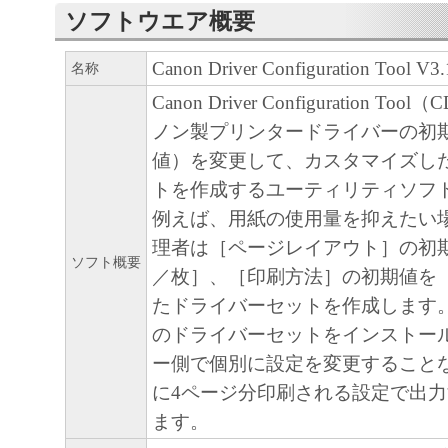
される複数のコンピューターにおいて、「
ソフトウエア概要
ア」を使用（本契約書においては、「本ソ
Canon Driver Configuration Tool V3
名称
コンピューターの記憶媒体上にインストー
たはコンピューターにおいて表示すること
Canon Driver Configuration T
こと、もしくは実行することのいずれも含
ノン製プリンタードライバーの初
す。）するもしくは委託によりお客様のた
値）を変更して、カスタマイズし
用させるための非独占的権利をお客様に対
トを作成するユーティリティソフ
す。ただし、前記により第三者に「本ソフ
例えば、用紙の使用量を抑えたい
用させる場合、お客様は、かかる第三者に
理者は［ページレイアウト］の初
ソフト概要
トウェア」および「本ソフトウェア」によ
／枚］、［印刷方法］の初期値を
イバーソフトウェアプログラムをお客様の
たドライバーセットを作成します。
う義務付けるものとし、かかる第三者によ
のドライバーセットをインストー
行に責任を負っていただくものとします。
ー側で個別に設定を変更すること
(2) お客様は、上記(1)に基づいて「本ソ
に4ページ分印刷される設定で出
するためのバックアップとして、「本ソフ
ます。