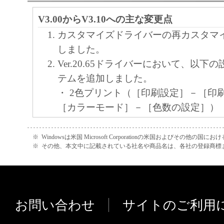
キヤノン株式会社
V3.00からV3.10への主な変更点
カスタマイズドライバーの再カスタマ
しました。
Ver.20.65ドライバーにおいて、以下
テムを追加しました。
・ 2色プリント（［印刷設定］－［印
［カラーモード］－［色数の設定］）
・ ［部門別ID管理機能を使う］［ユ
する］［保存時にボックス番号を指定
※
Windowsは米国 Microsoft Corporationの米国およびその他の国
※
その他、本文中に記載されている社名や商品名は、各社の登録商標
ンタープロパティ］－［デバイスの設
Ver.20.65ドライバーにおいて、［お
［新規作成］ボタンから印刷設定画面
カスタマイズされた内容を反映して表
お問い合わせ
サイトのご利用
応しました。