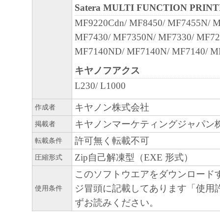
(1) 本契約書は、お客様が、『次へ』のボ
Satera MULTI FUNCTION PRIN
た時点で発効し、下記(2)または(3)により
MF9220Cdn/ MF8450/ MF7455N/ 
効に存続します。
MF7430/ MF7350N/ MF7330/ MF72
(2) お客様は、｢本ソフトウェア｣およびそ
MF7140ND/ MF7140N/ MF7140/ M
を廃棄および消去することにより、本契約
キヤノフアクス
ことができます。
L230/ L1000
(3) お客様が本契約書のいずれかの条項に
契約書は直ちに終了します。
キヤノン株式会社
作成者
(4) お客様は、上記(3) によって本契約書
キヤノンマーケティングジャパン
掲載者
速やかに、「本ソフトウェア」およびその
許可無く転載不可
転載条件
を廃棄または消去するものとします。
Zip自己解凍型（EXE 形式）
圧縮形式
９．U.S. GOVERNMENT RESTRICTED RIG
このソフトウエアをダウンロード
The Software is a “commercial item,” as that term
ジ冒頭に記載してあります「使用
使用条件
C.F.R. 2.101 (Oct 1995), consisting of “commer
ずお読みください。
software” and “commercial computer software d