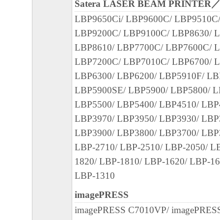
部、複製することができます。
Satera LASER BEAM PRINTER
(3) 上記(1)および(2)に定める場合を除き
LBP9650Ci/ LBP9600C/ LBP9510C
ヤノンのライセンサーのいかなる知的財産
LBP9200C/ LBP9100C/ LBP8630/ L
と黙示たるとを問わず、本契約書によって
LBP8610/ LBP7700C/ LBP7600C/ 
るいは許諾されるものではありません。
LBP7200C/ LBP7010C/ LBP6700/ L
LBP6300/ LBP6200/ LBP5910F/ LB
２．制限
LBP5900SE/ LBP5900/ LBP5800/ L
(1) お客様は、再使用許諾、譲渡、販売、
LBP5500/ LBP5400/ LBP4510/ LBP
くは貸与その他の方法により、第三者に「
LBP3970/ LBP3950/ LBP3930/ LBP
ア」を使用させることはできません。
LBP3900/ LBP3800/ LBP3700/ LBP
(2) お客様は、「本ソフトウェア」の全部
LBP-2710/ LBP-2510/ LBP-2050/ L
正、改変、逆コンパイル、逆アセンブル、
1820/ LBP-1810/ LBP-1620/ LBP-16
エンジニアリング等することはできません
LBP-1310
このような行為をさせてはなりません。
imagePRESS
３．帰属
imagePRESS C7010VP/ imagePRES
「本ソフトウェア」に係る権原および所有