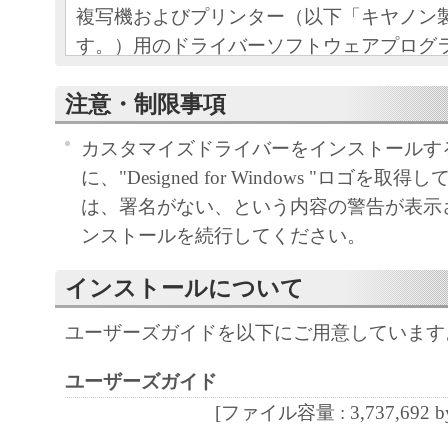
複写機およびプリンター（以下「キヤノン
す。）用のドライバーソフトウェアプログ
を変更するためのソフトウェアプログラム
注意・制限事項
トウェア」と言います。）をご使用になる
とキヤノン株式会社（以下キヤノンと言い
カスタマイズドライバーをインストールす
の契約書です。
に、"Designed for Windows "ロゴを
は、署名がない、という内容の警告が表示
お客様は、『次へ』のボタンをクリックす
ンストールを続行してください。
書に同意したことになります。お客様が本
きない場合、「本ソフトウェア」を使用す
インストールについて
せん。
ユーザーズガイドを以下にご用意しています
１．許諾
(1) キヤノンは、お客様が「キヤノン製品
ユーザーズガイド
ソフトウェアプログラムの初期設定を変更
[ファイル容量 : 3,737,692 by
に、｢キヤノン製品｣に直接またはネットワ