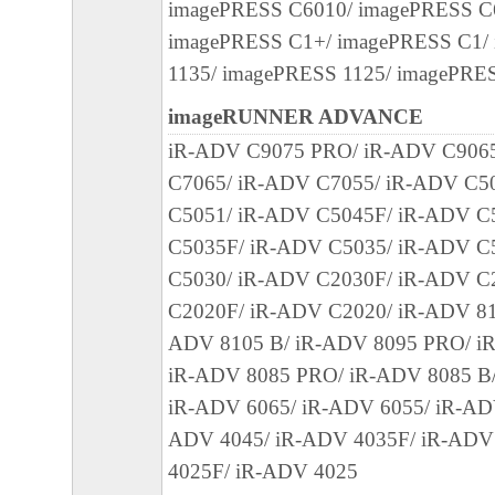
imagePRESS C6010/ imagePRESS C
によりキヤノンまたはキヤノンのライセン
imagePRESS C1+/ imagePRESS C1/
す。
1135/ imagePRESS 1125/ imagePRE
imageRUNNER ADVANCE
４．著作権表示
お客様は、「本ソフトウェア」に含まれる
iR-ADV C9075 PRO/ iR-ADV C906
キヤノンのライセンサーの著作権表示を変
C7065/ iR-ADV C7055/ iR-ADV C5
しくは削除してはなりません。
C5051/ iR-ADV C5045F/ iR-ADV C
C5035F/ iR-ADV C5035/ iR-ADV C
５．保証の否認・免責
C5030/ iR-ADV C2030F/ iR-ADV C
(1) 「本ソフトウェア」は、『現状のまま
C2020F/ iR-ADV C2020/ iR-ADV 81
諾されます。キヤノン、キヤノンの子会社
ADV 8105 B/ iR-ADV 8095 PRO/ i
連会社、それらの販売代理店または販売店
iR-ADV 8085 PRO/ iR-ADV 8085 B/
ンのライセンサーのいずれも、｢本ソフトウ
iR-ADV 6065/ iR-ADV 6055/ iR-AD
て、商品性および特定の目的への適合性の
ADV 4045/ iR-ADV 4035F/ iR-ADV
かなる保証も、明示たると黙示たるとを問
4025F/ iR-ADV 4025
ものとします。