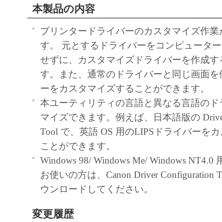
such terms are used in 48 C.F.R. 12.212 (Sept 1
本製品の内容
with 48 C.F.R. 12.212 and 48 C.F.R. 227.7202
プリンタードライバーのカスタマイズ作業
227.7202-4 (June 1995), all U.S. Government E
す。 元とするドライバーをコンピュータ
acquire the Software with only those rights set fo
せずに、カスタマイズドライバーを作成す
Manufacturer is Canon Inc./30-2, Shimomaruko
す。また、通常のドライバーと同じ画面を
ku, Tokyo 146-8501, Japan.
ーをカスタマイズすることができます。
本条項中で使用される“the Software”と
本ユーティリティの言語と異なる言語のド
義される「本ソフトウェア」を意味し、指
マイズできます。例えば、日本語版の Driver Con
ます。
Tool で、英語 OS 用のLIPSドライバー
10．分離可能性
ことができます。
本契約書のいずれかの条項またはその一部
Windows 98/ Windows Me/ Windows N
効であると決定された場合でも、その他の
お使いの方は、Canon Driver Configuration T
効に存続するものとします。
ウンロードしてください。
以 上
変更履歴