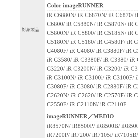
Color imageRUNNER
(2) キヤノン、キヤノンの子会社、キヤノ
iR C6880N/ iR C6870N/ iR C6870/ 
れらの販売代理店または販売店、またはキ
C6800/ iR C5880N/ iR C5870N/ iR C
ンサーのいずれも、「本ソフトウェア」の
対象製品
C5800N/ iR C5800/ iR C5185N/ iR C
不能から生ずるいかなる損害（逸失利益お
C5180N/ iR C5180/ iR C4580F/ iR C
生的または付随的な損害を含むがこれらに
C4080F/ iR C4080/ iR C3880F/ iR C
ての損害を言います。）について、適用法
iR C3580/ iR C3380F/ iR C3380/ iR
り、一切の責任を負わないものとします。
C3220/ iR C3200N/ iR C3200/ iR C3
ン、キヤノンの子会社、キヤノンの関連会
iR C3100N/ iR C3100i/ iR C3100F/ 
売代理店または販売店、またはキヤノンの
C3080F/ iR C3080/ iR C2880F/ iR C
かかる損害の可能性について知らされてい
C2620N/ iR C2620/ iR C2570F/ iR C
です。
C2550F/ iR C2110N/ iR C2110F
(3) キヤノン、キヤノンの子会社、キヤノ
れらの販売代理店または販売店、またはキ
imageRUNNER／MEDIO
ンサーのいずれも、「本ソフトウェア」、
iR8570N/ iR8500P/ iR8500B/ iR850
トウェア」の使用に起因または関連してお
iR7200P/ iR7200/ iR7105i/ iR7105B/