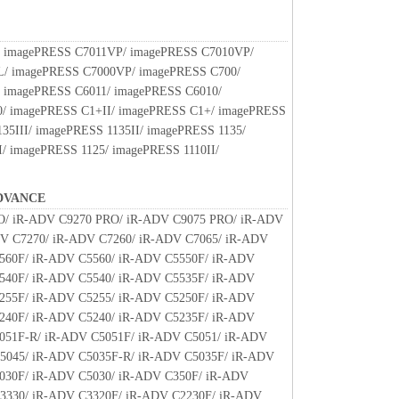
関連する外国政府より必要な許可等を得ることなし
部または一部を、直接または間接に輸出してはなり
 imagePRESS C7011VP/ imagePRESS C7010VP/
/ imagePRESS C7000VP/ imagePRESS C700/
 imagePRESS C6011/ imagePRESS C6010/
ート
/ imagePRESS C1+II/ imagePRESS C1+/ imagePRESS
、関係会社、それらの販売代理店および販売店、並
35III/ imagePRESS 1135II/ imagePRESS 1135/
は、お客様による許諾ソフトウェアの使用を支援す
/ imagePRESS 1125/ imagePRESS 1110II/
ェアに対してアップデート、バグの修正あるいはサ
いかなる責任も負うものではありません。
DVANCE
O/ iR-ADV C9270 PRO/ iR-ADV C9075 PRO/ iR-ADV
V C7270/ iR-ADV C7260/ iR-ADV C7065/ iR-ADV
、『現状のまま』の状態で使用許諾されます。キヤノ
560F/ iR-ADV C5560/ iR-ADV C5550F/ iR-ADV
ノンの関連会社、それらの販売代理店または販売店
540F/ iR-ADV C5540/ iR-ADV C5535F/ iR-ADV
ア」に関して、商品性および特定の目的への適合性
255F/ iR-ADV C5255/ iR-ADV C5250F/ iR-ADV
も、明示たると黙示たるとを問わず一切しないもの
240F/ iR-ADV C5240/ iR-ADV C5235F/ iR-ADV
051F-R/ iR-ADV C5051F/ iR-ADV C5051/ iR-ADV
子会社、キヤノンの関連会社、それらの販売代理店ま
5045/ iR-ADV C5035F-R/ iR-ADV C5035F/ iR-ADV
ソフトウェア」の使用または使用不能から生ずるい
030F/ iR-ADV C5030/ iR-ADV C350F/ iR-ADV
その他の派生的または付随的な損害を含むがこれら
3330/ iR-ADV C3320F/ iR-ADV C2230F/ iR-ADV
言います。）について、適用法で認められる限り、