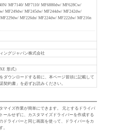
0N/ MF7140/ MF7110/ MF6880dw/ MF628Cw/
たはその一部が法律により無効であると決定された
w/ MF249dw/ MF245dw/ MF244dw/ MF242dw/
全に有効に存続するものとします。
 MF229dw/ MF226dn/ MF224dw/ MF222dw/ MF216n
ィングジャパン株式会社
XE 形式）
をダウンロードする前に、本ページ冒頭に記載して
諾契約書」を必ずお読みください。
タマイズ作業が簡単にできます。 元とするドライバ
トールせずに、カスタマイズドライバーを作成する
のドライバーと同じ画面を使って、ドライバーをカ
す。