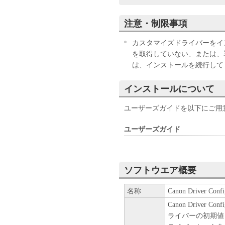
（以下キヤノンと言います。
注意・制限事項
お客様は、『同意』を示す下
ウェア」の使用のいずれかを
カスタマイズドライバーをインストー
お客様が本契約書に同意でき
を取得していない、または、
きません。
は、インストールを続行して
１．許諾
インストールについて
(1) キヤノンは、お客様が
ラムの初期設定を変更する目
ユーザーズガイドを以下にご用
ワークを通じ接続される複数
す。）において、「本ソフト
ユーザーズガイド
ウェア」をコンピューターの
ューターにおいて表示するこ
ずれも含むものとします。）
ソフトウエア概要
す。お客様は、また「指定機
ター上で、かかるコンピュー
名称
Canon Driver Conf
せることができますが、かか
Canon Driver 
び条件を遵守させるとともに
ライバーの初期値
す。