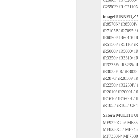
C2880F/ iR C2880/
(3) お客様が本契約書のい
C2550F/ iR C2110N
します。
(4) お客様は、上記(3)に
imageRUNNER／
ウェア」およびその複製物の
iR8570N/ iR8500P/ 
(5) 上記にかかわらず、本契
iR7105B/ iR7095i/ 
第10条の規定は、本契約書の
iR6050i/ iR6010/ i
iR5150i/ iR5110/ i
10．U.S. GOVERNMENT RES
iR5000i/ iR5000/ i
“米国政府エンドユーザー”と
iR3350i/ iR3310/ i
客様が米国政府エンドユーザー
iR3235F/ iR3235/ i
SOFTWARE is a "commercial item,
iR3035F-R/ iR3035
1995), consisting of "commercia
iR2870/ iR2850i/ i
software documentation," as such
iR2250i/ iR2230F/ 
Consistent with 48 C.F.R. 12.21
iR2010/ iR2000L/ 
1995), all U.S. Government End
iR1610/ iR1600L/ 
rights set forth herein. Manufac
iR105i/ iR105/ GP
ku, Tokyo 146-8501, Japan.
Satera MULTI F
本条項中で使用される"the 
MF9220Cdn/ MF85
トウェア」を意味し、指し示
MF8230Cn/ MF745
MF7350N/ MF7330
11．分離可能性