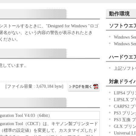
）との間の契約書です。
動作環境
記のボタンをクリックした時点、または「本ソフト
もって、本契約書に同意したことになります。
ソフトウエ
ルするときに、"Designed for Windows "ロゴ
ない場合、「本ソフトウェア」を使用することはで
署名がない、という内容の警告が表示されたとき
Windows Se
ください。
Windows Se
ハードウエ
「キヤノン製品」用のドライバーソフトウェアプログ
的のために、「キヤノン製品」に直接またはネット
意しています。
上記ソフト
のコンピューター（以下「指定機器」と言いま
ウェア」を使用（本契約書においては、「本ソフト
対象ドライ
記憶媒体上にインストールすること、またはコンピ
[ファイル容量 : 3,670,184 byte]
と、アクセスすること、もしくは実行することのい
LIPS4 プ
するための非独占的権利をお客様に対して許諾しま
LIPSLX 
器」にネットワークを通じて接続されたコンピュー
CARPS2 
ターの使用者に対して「本ソフトウェア」を使用さ
PS3 プリン
iguration Tool V4.03（64bit）
るコンピューターの使用者に本契約書上の義務およ
PS3 互換 
Configuration Tool（CDCT）は、キヤノン製プリンタード
、その履行に関し全責任を負うことを条件としま
GLX プリン
（標準の設定値）を変更して、カスタマイズしたド
Universal L