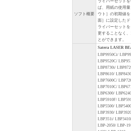
ライバーセットを
(2) お客様は、上記(1)に
ば、用紙の使用量
ップとして、「本ソフトウェ
ソフト概要
ウト］の初期値を
(3) 上記(1)および(2)
面］に設定したド
ーのいかなる知的財産権も、
ライバーセットを
お客様に譲渡あるいは許諾さ
更することなく、
２．制限
とができます。
(1) お客様は、再使用許諾
Satera LASER 
法により、第三者に「本ソフ
LBP9950Ci/ LBP99
(2) お客様は、「本ソフト
LBP9520C/ LBP951
ル、逆アセンブル、その他リ
LBP8730i/ LBP872
また第三者にこのような行為
LBP8610/ LBP843C
LBP7600C/ LBP72
３．著作権表示
LBP7010C/ LBP671
お客様は、「本ソフトウェア
LBP6300/ LBP6240
ーの著作権表示を変更し、除
LBP5910F/ LBP591
LBP5500/ LBP5400
４．所有権
LBP3930/ LBP3920
「本ソフトウェア」に係る権
LBP351i/ LBP3410
キヤノンのライセンサーに帰
LBP-2050/ LBP-19