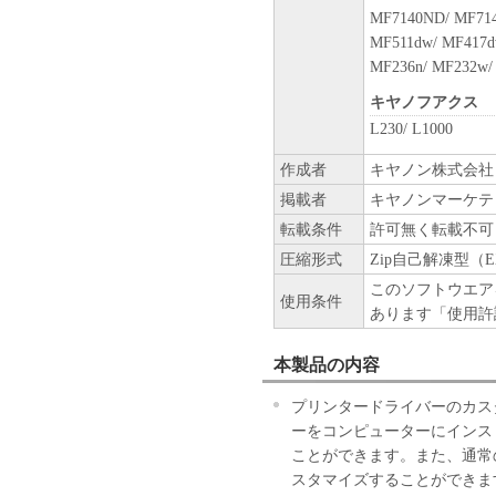
MF7140ND/ MF714
本契約書のいずれかの条項ま
MF511dw/ MF417d
場合でも、その他の条項は完
MF236n/ MF232w/
以 上
キヤノフアクス
L230/ L1000
キヤノン株式会社
作成者
キヤノン株式会社
No.021110
掲載者
キヤノンマーケテ
転載条件
許可無く転載不可
圧縮形式
Zip自己解凍型（E
このソフトウエア
使用条件
あります「使用許
本製品の内容
プリンタードライバーのカス
ーをコンピューターにインス
ことができます。また、通常
スタマイズすることができま