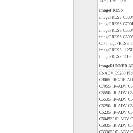
1420/ LBP-1310
５．輸出
お客様は、日本国政府または
imagePRESS
に、「本ソフトウェア」の全
imagePRESS C800/
ません。
imagePRESS C700L
imagePRESS C650/
６．サポートおよびアップデ
imagePRESS C6000
キヤノン、キヤノンの子会社
C1/ imagePRESS 11
びにキヤノンのライセンサー
imagePRESS 1125II
ること、および許諾ソフトウ
imagePRESS 1110
ポートを行うことについて、
imageRUNNER A
iR-ADV C9280 PR
７．保証の否認・免責
C9065 PRO/ iR-AD
(1) 「本ソフトウェア」は
C7055/ iR-ADV C5
ン、キヤノンの子会社、キヤ
C5550/ iR-ADV C5
のいずれも、「本ソフトウェ
C5535/ iR-ADV C5
の保証を含め、いかなる保証
C5250/ iR-ADV C5
とします。
C5235/ iR-ADV C5
(2) キヤノン、キヤノンの
C5045F/ iR-ADV C
たは販売店のいずれも、「本
C5035/ iR-ADV C5
かなる損害（逸失利益および
C3330F/ iR-ADV C
に限定されない全ての損害を