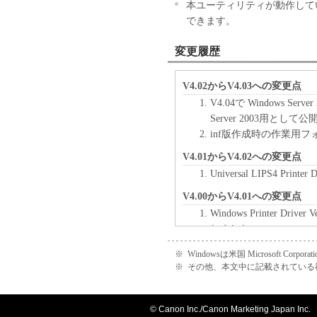
本ユーティリティが動作してい
できます。
変更履歴
V4.02からV4.03への変更点
V4.04で Windows Se
Server 2003用として
inf版作成時の作業用
V4.01からV4.02への変更点
Universal LIPS4 Prin
V4.00からV4.01への変更点
Windows Printer 
しました。
Universal LIPS4 Prin
※
Windowsは米国 Microsoft 
Windows XP を非サ
※
その他、本文中に記載されている
V3.10からV4.00への変更点
インストーラー形式の
© Canon Inc./Canon Marketing Japan Inc.
Copyrightの出荷表