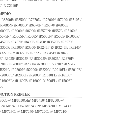
 iR C2620N/ iR C2620/ iR C2570F/ iR C2570/ iR
ずれかの条項に違反した場合、本契約書は直ちに終了
/ iR C2110F
よって本契約書が終了した場合、速やかに、「本ソフト
MEDIO
すべてを廃棄または消去するものとします。
iR8500B/ iR8500/ iR7270N/ iR7200P/ iR7200/ iR7105i/
約書第2条、第4条から第7条まで、第8条第4項および
iR7086N/ iR7086B/ iR6570N/ iR6570/ iR6060i/
終了後も効力を有します。
R6000P/ iR6000i/ iR6000/ iR5570N/ iR5570/ iR5160i/
R5075N/ iR5065N/ iR5065/ iR5055N/ iR5055/ iR5000P/
TRICTED RIGHTS NOTICE
R4570F/ iR4570/ iR400F/ iR400/ iR3570F/ iR3570/
は、米国政府の機関また団体を意味します。もしお
R3300P/ iR3300i/ iR3300/ iR3245F-R/ iR3245F/ iR3245/
である場合、以下の規定が適用されます ： The
R3225F-R/ iR3225F/ iR3225/ iR3045F/ iR3045/
" as that term is defined at 48 C.F.R. 2.101 (Oct
F/ iR3035/ iR3025F-R/ iR3025F/ iR3025/ iR2870F/
l computer software" and "commercial computer
R2810/ iR2800P/ iR2800i/ iR2800/ iR2270F/ iR2270/
 terms are used in 48 C.F.R. 12.212 (Sept 1995).
iR2210/ iR2200P/ iR2200i/ iR2200/ iR2010FL/ iR2010F/
2 and 48 C.F.R. 227.7202-1 through 227.7202-4 (June
iR2000FL/ iR2000F/ iR2000/ iR1610FL/ iR1610F/
 Users shall acquire the SOFTWARE with only those
iR1600FL/ iR1600F/ iR1600/ iR1500FL/ iR1500F/
turer is Canon Inc./30-2, Shimomaruko 3-chome, Ohta-
405
UNCTION PRINTER
SOFTWARE"とは、本契約書中で定義される「本ソフ
70Cdw/ MF8530Cdn/ MF8450/ MF8280Cw/
すものとします。
5N/ MF7455DN/ MF7450N/ MF7430D/ MF7430/
/ MF726Cdw/ MF7240/ MF722Cdw/ MF7210/