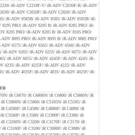
2220/ iR-ADV C2218F-V/ iR-ADV C2030F-R/ iR-ADV
します。たとえ、キヤノン、キヤノンの子会社、キ
2030/ iR-ADV C2020F/ iR-ADV C2020/ iR-ADV
販売代理店または販売店がかかる損害の可能性につ
95/ iR-ADV 8585B/ iR-ADV 8585/ iR-ADV 8505B/ iR-
同様です。
 8295 PRO/ iR-ADV 8295 B/ iR-ADV 8285 PRO/ iR-
子会社、キヤノンの関連会社、それらの販売代理店ま
DV 8205 PRO/ iR-ADV 8205 B/ iR-ADV 8105 PRO/
ソフトウェア」、または「本ソフトウェア」の使用
R-ADV 8095 PRO/ iR-ADV 8095 B/ iR-ADV 8085 PRO/
と第三者との間に生じたいかなる紛争についても、
R-ADV 6575/ iR-ADV 6565/ iR-ADV 6560/ iR-ADV
ます。
5/ iR-ADV 6265/ iR-ADV 6255/ iR-ADV 6075/ iR-ADV
65/ iR-ADV 6055/ iR-ADV 4245F/ iR-ADV 4245/ iR-
V 4235/ iR-ADV 4225F/ iR-ADV 4225/ iR-ADV
」を使用して初期設定が変更された「キヤノン製
45/ iR-ADV 4035F/ iR-ADV 4035/ iR-ADV 4025F/ iR-
ェアプログラムをインストールする際にオペレーテ
関する警告ウィンドウが表示されることを承諾する
NER
70N/ iR C6870/ iR C6800N/ iR C6800/ iR C5880N/ iR
 iR C5800N/ iR C5800/ iR C5185N/ iR C5185/ iR
、『同意』を示す下記のボタンをクリックした時点、
 iR C4580F/ iR C4580/ iR C4080F/ iR C4080/ iR
用した時点で発効し、下記(2)または(3)により終
iR C3580F/ iR C3580/ iR C3380F/ iR C3380/ iR
す。
 iR C3200N/ iR C3200/ iR C3170F/ iR C3170/ iR
ウェア」およびその複製物のすべてを廃棄および消去
 iR C3100F/ iR C3100/ iR C3080F/ iR C3080/ iR
終了させることができます。