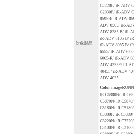
C2220F/ iR-ADV C
一切の責任を負わないものと
C2030F/ iR-ADV C
ヤノンの関連会社、それらの
8595B/ iR-ADV 85
いて知らされていた場合でも
ADV 8505/ iR-ADV
(3) キヤノン、キヤノンの
ADV 8285 B/ iR-A
たは販売店のいずれも、「本
iR-ADV 8105 B/ i
に起因または関連してお客様
対象製品
iR-ADV 8085 B/ i
一切責任を負わないものとし
6555/ iR-ADV 627
6065-R/ iR-ADV 60
８. ご承諾
ADV 4235F/ iR-AD
お客様は、「本ソフトウェア
4045F/ iR-ADV 40
品」用のドライバーソフトウ
ADV 4025
ィングシステムとの互換性に
ものとします。
Color imageRUN
iR C6880N/ iR C68
９．契約期間
C5870N/ iR C5870/
(1) 本契約書は、お客様が
C5180N/ iR C5180/
または「本ソフトウェア」を使
C3880F/ iR C3880/ 
了されるまで有効に存続しま
C3220N/ iR C3220/
(2) お客様は、「本ソフト
C3100N/ iR C3100i/
することにより、本契約書を