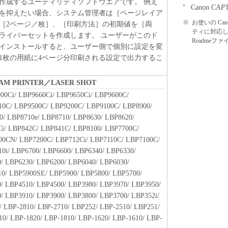
作成するユーティリティソフトウエアです。 例え
基づいて「本ソフトウェア」を使用するためのバックア
Canon CAPT 
を抑えたい場合、システム管理者は［ページレイア
ア」を１部、複製することができます。
※
お使いの Cano
［2ページ／枚］、［印刷方法］の初期値を［両
に定める場合を除き、キヤノンまたはキヤノンのライセンサ
ティに対応
ライバーセットを作成します。 ユーザーがこのド
明示たると黙示たるとを問わず、本契約書によって
Readme
インストールすると、ユーザー側で個別に設定を変
れるものではありません。
1枚の用紙に4ページ分印刷される設定で出力するこ
、譲渡、販売、頒布、リースもしくは貸与その他の方
BEAM PRINTER／LASER SHOT
トウェア」を使用させることはできません。
00Ci/ LBP9660Ci/ LBP9650Ci/ LBP9600C/
ウェア」の全部または一部を修正、改変、逆コンパイ
0C/ LBP9500C/ LBP9200C/ LBP9100C/ LBP8900/
バースエンジニアリング等することはできません。
0/ LBP8710e/ LBP8710/ LBP8630/ LBP8620/
をさせてはなりません。
i/ LBP842C/ LBP841C/ LBP8100/ LBP7700C/
00CN/ LBP7200C/ LBP712Ci/ LBP7110C/ LBP7100C/
0i/ LBP6700/ LBP6600/ LBP6340/ LBP6330/
」に含まれるキヤノンまたはキヤノンのライセンサ
/ LBP6230/ LBP6200/ LBP6040/ LBP6030/
去しもしくは削除してはなりません。
0/ LBP5900SE/ LBP5900/ LBP5800/ LBP5700/
/ LBP4510/ LBP4500/ LBP3980/ LBP3970/ LBP3950/
/ LBP3910/ LBP3900/ LBP3800/ LBP3700/ LBP352i/
原および所有権は、その内容によりキヤノンまたは
/ LBP-2810/ LBP-2710/ LBP252/ LBP-2510/ LBP251/
属します。
10/ LBP-1820/ LBP-1810/ LBP-1620/ LBP-1610/ LBP-