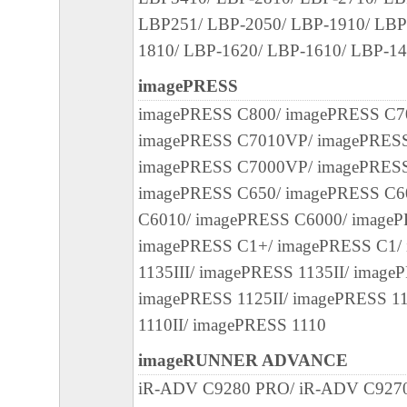
LBP251/ LBP-2050/ LBP-1910/ LBP
３．著作権表示
1810/ LBP-1620/ LBP-1610/ LBP-1
お客様は、「本ソフトウェア」に含まれる
キヤノンのライセンサーの著作権表示を変
imagePRESS
しくは削除してはなりません。
imagePRESS C800/ imagePRESS C7
imagePRESS C7010VP/ imagePRES
４．所有権
imagePRESS C7000VP/ imagePRESS
「本ソフトウェア」に係る権原および所有
imagePRESS C650/ imagePRESS C6
によりキヤノンまたはキヤノンのライセン
C6010/ imagePRESS C6000/ imageP
す。
imagePRESS C1+/ imagePRESS C1/
1135III/ imagePRESS 1135II/ image
５．輸出
imagePRESS 1125II/ imagePRESS 1
お客様は、日本国政府または関連する外国
1110II/ imagePRESS 1110
許可等を得ることなしに、「本ソフトウェ
は一部を、直接または間接に輸出してはな
imageRUNNER ADVANCE
iR-ADV C9280 PRO/ iR-ADV C927
６．サポートおよびアップデート