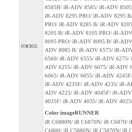
ェア」の使用または使用不能から生ずるい
8585B/ iR-ADV 8585/ iR-ADV 8505
失利益およびその他の派生的または付随的
iR-ADV 8295 PRO/ iR-ADV 8295 B
これらに限定されない全ての損害を言いま
PRO/ iR-ADV 8285 B/ iR-ADV 820
て、適用法で認められる限り、一切の責任
8205 B/ iR-ADV 8105 PRO/ iR-ADV
とします。たとえ、キヤノン、キヤノンの
8095 PRO/ iR-ADV 8095 B/ iR-ADV
対象製品
ンの関連会社、それらの販売代理店または
ADV 8085 B/ iR-ADV 6575/ iR-AD
損害の可能性について知らされていた場合
6560/ iR-ADV 6555/ iR-ADV 6275/ 
(3) キヤノン、キヤノンの子会社、キヤノ
ADV 6255/ iR-ADV 6075/ iR-ADV 
れらの販売代理店または販売店のいずれも
6065/ iR-ADV 6055/ iR-ADV 4245F
ェア」、または「本ソフトウェア」の使用
iR-ADV 4235F/ iR-ADV 4235/ iR-A
連してお客様と第三者との間に生じたいか
ADV 4225/ iR-ADV 4045F/ iR-ADV
ても、一切責任を負わないものとします。
4035F/ iR-ADV 4035/ iR-ADV 4025
Color imageRUNNER
８. ご承諾
iR C6880N/ iR C6870N/ iR C6870/ 
お客様は、「本ソフトウェア」を使用して
C6800/ iR C5880N/ iR C5870N/ iR C