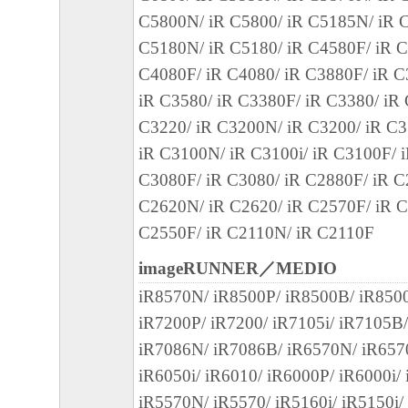
された「キヤノン製品」用のドライバーソ
C5800N/ iR C5800/ iR C5185N/ iR C
グラムをインストールする際にオペレーテ
C5180N/ iR C5180/ iR C4580F/ iR C
との互換性に関する警告ウィンドウが表示
C4080F/ iR C4080/ iR C3880F/ iR C
諾するものとします。
iR C3580/ iR C3380F/ iR C3380/ iR
９．契約期間
C3220/ iR C3200N/ iR C3200/ iR C3
(1) 本契約書は、お客様が、『同意』を示
iR C3100N/ iR C3100i/ iR C3100F/ 
クリックした時点、または「本ソフトウェ
C3080F/ iR C3080/ iR C2880F/ iR C
時点で発効し、下記(2)または(3)により終
C2620N/ iR C2620/ iR C2570F/ iR C
に存続します。
C2550F/ iR C2110N/ iR C2110F
(2) お客様は、「本ソフトウェア」および
imageRUNNER／MEDIO
てを廃棄および消去することにより、本契
iR8570N/ iR8500P/ iR8500B/ iR850
ることができます。
iR7200P/ iR7200/ iR7105i/ iR7105B/
(3) お客様が本契約書のいずれかの条項に
iR7086N/ iR7086B/ iR6570N/ iR6570
契約書は直ちに終了します。
iR6050i/ iR6010/ iR6000P/ iR6000i/
(4) お客様は、上記(3)によって本契約書
iR5570N/ iR5570/ iR5160i/ iR5150i/