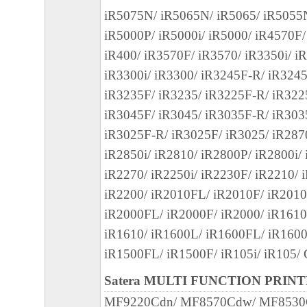
やかに、「本ソフトウェア」およびその複
iR5075N/ iR5065N/ iR5065/ iR5055
廃棄または消去するものとします。
iR5000P/ iR5000i/ iR5000/ iR4570F/
(5) 上記にかかわらず、本契約書第2条、第
iR400/ iR3570F/ iR3570/ iR3350i/ i
で、第8条第4項および第10条の規定は、本
iR3300i/ iR3300/ iR3245F-R/ iR3245
も効力を有します。
iR3235F/ iR3235/ iR3225F-R/ iR322
iR3045F/ iR3045/ iR3035F-R/ iR303
10．U.S. GOVERNMENT RESTRICTED RI
iR3025F-R/ iR3025F/ iR3025/ iR287
“米国政府エンドユーザー”とは、米国政府
iR2850i/ iR2810/ iR2800P/ iR2800i/
を意味します。もしお客様が米国政府エン
iR2270/ iR2250i/ iR2230F/ iR2210/ 
る場合、以下の規定が適用されます ： The SOF
iR2200/ iR2010FL/ iR2010F/ iR2010
"commercial item," as that term is defined at 48
iR2000FL/ iR2000F/ iR2000/ iR1610
1995), consisting of "commercial computer soft
iR1610/ iR1600L/ iR1600FL/ iR1600
"commercial computer software documentation," 
iR1500FL/ iR1500F/ iR105i/ iR105/
used in 48 C.F.R. 12.212 (Sept 1995). Consiste
12.212 and 48 C.F.R. 227.7202-1 through 227.
Satera MULTI FUNCTION PRIN
1995), all U.S. Government End Users shall acqu
MF9220Cdn/ MF8570Cdw/ MF8530