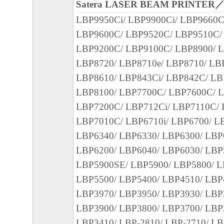
(2) お客様は、上記(1)に基づいて「本ソ
Satera LASER BEAM PRINTER
するためのバックアップとして、「本ソフ
LBP9950Ci/ LBP9900Ci/ LBP9660C
部、複製することができます。
LBP9600C/ LBP9520C/ LBP9510C/
(3) 上記(1)および(2)に定める場合を除き
LBP9200C/ LBP9100C/ LBP8900/ L
ヤノンのライセンサーのいかなる知的財産
LBP8720/ LBP8710e/ LBP8710/ LB
と黙示たるとを問わず、本契約書によって
LBP8610/ LBP843Ci/ LBP842C/ LB
るいは許諾されるものではありません。
LBP8100/ LBP7700C/ LBP7600C/ 
LBP7200C/ LBP712Ci/ LBP7110C/
２．制限
LBP7010C/ LBP6710i/ LBP6700/ L
(1) お客様は、再使用許諾、譲渡、販売、
LBP6340/ LBP6330/ LBP6300/ LBP
くは貸与その他の方法により、第三者に「
LBP6200/ LBP6040/ LBP6030/ LBP
ア」を使用させることはできません。
LBP5900SE/ LBP5900/ LBP5800/ L
(2) お客様は、「本ソフトウェア」の全部
LBP5500/ LBP5400/ LBP4510/ LBP
正、改変、逆コンパイル、逆アセンブル、
LBP3970/ LBP3950/ LBP3930/ LBP
エンジニアリング等することはできません
LBP3900/ LBP3800/ LBP3700/ LBP3
このような行為をさせてはなりません。
LBP3410/ LBP-2810/ LBP-2710/ LB