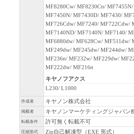
SOFTWARE with only those rights set forth her
MF8280Cw/ MF8230Cn/ MF7455N/
is Canon Inc./30-2, Shimomaruko 3-chome, Oh
MF7450N/ MF7430D/ MF7430/ MF7
146-8501, Japan.
MF726Cdw/ MF7240/ MF722Cdw/ 
本条項中で使用される"the SOFTWARE"
MF7140ND/ MF7140N/ MF7140/ M
定義される「本ソフトウェア」を意味し、
MF6880dw/ MF628Cw/ MF511dw/ 
します。
MF249dw/ MF245dw/ MF244dw/ M
MF236n/ MF232w/ MF229dw/ MF22
11．分離可能性
MF222dw/ MF216n
本契約書のいずれかの条項またはその一部
キヤノフアクス
効であると決定された場合でも、その他の
L230/ L1000
効に存続するものとします。
キヤノン株式会社
作成者
以 上
キヤノンマーケティングジャパン
掲載者
キヤノン株式会社
許可無く転載不可
転載条件
Zip自己解凍型（EXE 形式）
圧縮形式
No.021110