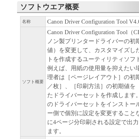
ソフトウェアプログラムの初期設定を変更
ソフトウエア概要
に、「キヤノン製品」に直接またはネット
Canon Driver Configuration Tool V
名称
続される複数のコンピューター（以下「指
ます。）において、「本ソフトウェア」を
Canon Driver Configuration T
においては、「本ソフトウェア」をコンピ
ノン製プリンタードライバーの初
媒体上にインストールすること、またはコ
値）を変更して、カスタマイズし
おいて表示すること、アクセスすること、
トを作成するユーティリティソフ
ることのいずれも含むものとします。）す
例えば、用紙の使用量を抑えたい
的権利をお客様に対して許諾します。お客
理者は［ページレイアウト］の初
ソフト概要
定機器」にネットワークを通じて接続され
／枚］、［印刷方法］の初期値を
ー上で、かかるコンピューターの使用者に
たドライバーセットを作成します。
トウェア」を使用させることができますが
のドライバーセットをインストー
ューターの使用者に本契約書上の義務およ
ー側で個別に設定を変更すること
せるとともに、その履行に関し全責任を負
に4ページ分印刷される設定で出
します。
ます。