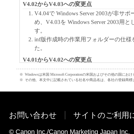
V4.02からV4.03への変更点
V4.04で Windows Server 2003が
め、V4.03を Windows Server 200
す。
inf版作成時の作業用フォルダーの仕
た。
V4.01からV4.02への変更点
Universal LIPS4 Printer Driver Ver
※
Windowsは米国 Microsoft Corporationの米国およびその他の国
た。
※
その他、本文中に記載されている社名や商品名は、各社の登録商標
V4.00からV4.01への変更点
Windows Printer Driver Ver.21.
カスタマイズに対応しました。
お問い合わせ
サイトのご利用
Universal LIPS4 Printer Driver Ver
た。
© Canon Inc./Canon Marketing Japan Inc.
Windows XP を非サポートとしました