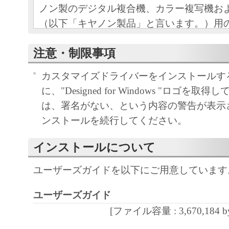
ノン製のデジタル複合機、カラー複写機お
（以下「キヤノン製品」と言います。）用
フトウェアプログラムの初期設定を変更す
注意・制限事項
ウェアプログラム（本契約書以外の各マニ
等を含み、併せて以下「本ソフトウェア」
カスタマイズドライバーをインストールす
をご使用になるための、お客様とキヤノン
に、"Designed for Windows "ロゴを
キヤノンと言います。）との間の契約書で
は、署名がない、という内容の警告が表示
ンストールを続行してください。
お客様は、『同意』を示す下記のボタンを
点、または「本ソフトウェア」の使用のい
インストールについて
て、本契約書に同意したことになります。
お客様が本契約書に同意できない場合、「
ユーザーズガイドを以下にご用意しています
ア」を使用することはできません。
ユーザーズガイド
１．許諾
[ファイル容量 : 3,670,184 by
(1) キヤノンは、お客様が「キヤノン製品