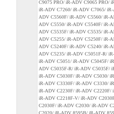
C9075 PRO/ iR-ADV C9065 PRO/ i
キヤノン、キヤノンの子会社、関係会社、
iR-ADV C7260/ iR-ADV C7065/ iR-
理店および販売店、並びにキヤノンのライ
ADV C5560F/ iR-ADV C5560/ iR-A
客様による許諾ソフトウェアの使用を支援
ADV C5550/ iR-ADV C5540F/ iR-A
び許諾ソフトウェアに対してアップデート
ADV C5535F/ iR-ADV C5535/ iR-A
るいはサポートを行うことについて、いか
ADV C5255/ iR-ADV C5250F/ iR-A
ものではありません。
ADV C5240F/ iR-ADV C5240/ iR-A
７．保証の否認・免責
ADV C5235/ iR-ADV C5051F-R/ iR
(1) 「本ソフトウェア」は、『現状のまま
iR-ADV C5051/ iR-ADV C5045F/ iR
諾されます。キヤノン、キヤノンの子会社
ADV C5035F-R/ iR-ADV C5035F/ i
連会社、それらの販売代理店または販売店
iR-ADV C5030F/ iR-ADV C5030/ i
「本ソフトウェア」に関して、商品性およ
iR-ADV C3330F/ iR-ADV C3330/ i
の適合性の保証を含め、いかなる保証も、
iR-ADV C2230F/ iR-ADV C2220F/ 
たるとを問わず一切しないものとします。
iR-ADV C2218F-V/ iR-ADV C2030
(2) キヤノン、キヤノンの子会社、キヤノ
C2030F/ iR-ADV C2030/ iR-ADV C
れらの販売代理店または販売店のいずれも
C2020/ iR-ADV 8595B/ iR-ADV 85