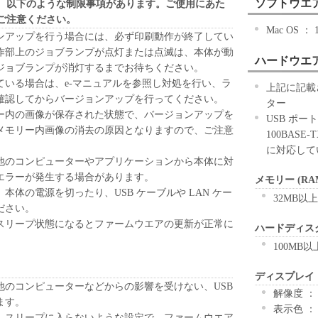
ソフトウエ
、以下のような制限事項があります。ご使用にあた
ご注意ください。
Mac OS ： 1
ンアップを行う場合には、必ず印刷動作が終了してい
作部上のジョブランプが点灯または点滅は、本体が動
ハードウエ
ジョブランプが消灯するまでお待ちください。
ている場合は、e-マニュアルを参照し対処を行い、ラ
上記に記載
確認してからバージョンアップを行ってください。
ター
ー内の画像が保存された状態で、バージョンアップを
USB ポ
メモリー内画像の消去の原因となりますので、ご注意
100BASE
に対応して
他のコンピューターやアプリケーションから本体に対
エラーが発生する場合があります。
メモリー (RA
本体の電源を切ったり、USB ケーブルや LAN ケー
32MB以上
ださい。
スリープ状態になるとファームウエアの更新が正常に
ハードディス
。
100MB以
ディスプレイ
他のコンピューターなどからの影響を受けない、USB
解像度 ： 
ます。
表示色 ：
、スリープに入らないような設定で、ファームウエア