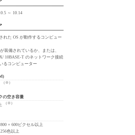
ア
0.5 ～ 10.14
ア
された OS が動作するコンピュー
ートが装備されているか、または、
-TX/ 10BASE-T のネットワーク接続
いるコンピューター
M)
（※）
クの空き容量
（※）
上
800 × 600ピクセル以上
 256色以上