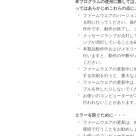
本プログラムの使用に際しては
ってはあらかじめこれらの点に
ファームウエアのバージョ
る時に行ってください。操
作中です。動作が終了し、
メッセージランプが点灯し
ンプが消灯していることを
本製品動作中およびメモリ
行いますと、動作の中断や
ください。
ファームウエアの更新中に
する印刷を行うと、重大な
ファームウエアの更新中は、
ブルを外したりしないでく
お使いのコンピューターが
行われないことがあります
エラーを防ぐために・・・
ファームウエアの更新は、
接続で行うことをお勧めし
お使いのコンピューターが