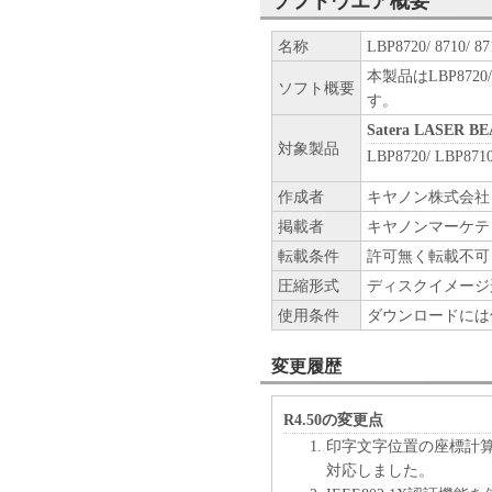
ソフトウエア概要
名称
LBP8720/ 8710/
本製品はLBP8720
ソフト概要
す。
Satera LASER 
対象製品
LBP8720/ LBP8710
作成者
キヤノン株式会社
掲載者
キヤノンマーケテ
転載条件
許可無く転載不可
圧縮形式
ディスクイメージ
使用条件
ダウンロードには
変更履歴
R4.50の変更点
印字文字位置の座標計
対応しました。