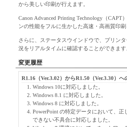
から美しい印刷が行えます。
と黙示たるとを問わず、本契約書によって
るいは許諾されるものではありません。
Canon Advanced Printing Technology
２．制限
ンの性能をフルに生かした高速・高画質印刷
(1) お客様は、再使用許諾、譲渡、販売、
さらに、ステータスウインドウで、プリンタ
くは貸与その他の方法により、第三者に「
況をリアルタイムに確認することができます
ア」を使用させることはできません。
(2) お客様は、「本ソフトウェア」の全部
変更履歴
正、改変、逆コンパイル、逆アセンブル、
エンジニアリング等することはできません
R1.16（Ver.3.02）からR1.50（Ver.3.30
このような行為をさせてはなりません。
Windows 10に対応しました。
３．帰属
Windows 8.1 に対応しました。
「本ソフトウェア」に係る権原および所有
Windows 8 に対応しました。
によりキヤノンまたはキヤノンのライセン
PowerPoint の特定データにおいて
す。
できない不具合に対応しました。
４．著作権表示