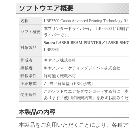
契約書においては、「本ソフトウェア」を
ソフトウエア概要
の記憶媒体上にインストールすること、ま
ターにおいて表示すること、アクセスする
名称
LBP3500 Canon Advanced Printing Technology R1
実行することのいずれも含むものとします
本プリンタードライバーは、LBP3500 に印
ソフト概要
ライバーです。
非独占的権利をお客様に対して許諾します
Satera LASER BEAM PRINTER／LASER SHO
た「指定機器」にネットワークを通じて接
対象製品
LBP3500
ューター上で、かかるコンピューターの使
作成者
キヤノン株式会社
「本ソフトウェア」を使用させることがで
掲載者
キヤノンマーケティングジャパン株式会社
るコンピューターの使用者に本契約書上の
転載条件
許可無く転載不可
を遵守させるとともに、その履行に関し全
圧縮形式
Zip自己解凍型（EXE 形式）
を条件とします。
このソフトウエアをダウンロードする前に、本
使用条件
(2) お客様は、上記(1)に基づいて「本ソ
あります「使用許諾契約書」を必ずお読みくだ
するためのバックアップとして、「本ソフ
本製品の内容
部、複製することができます。
(3) 上記(1)および(2)に定める場合を除き
本製品をご利用いただくことにより、各種ア
ヤノンのライセンサーのいかなる知的財産