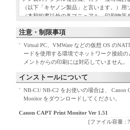
（以下「キヤノン製品」と言います。）用
（本契約書以外の各マニュアル、印刷物等
以下「本ソフトウェア」と言います。）を
注意・制限事項
めの、お客様とキヤノン株式会社（以下キ
す。）との間の契約書です。
Virtual PC、VMWare などの仮想 OS の
お客様は、『同意』を示す下記のボタンを
ードを使用する環境でネットワーク接続の
点、または「本ソフトウェア」のインスト
メントからの印刷には対応していません。
をもって、本契約書に同意したことになり
お客様が本契約書に同意できない場合、「
インストールについて
ア」を使用することはできません。
NB-C1/ NB-C2 をお使いの場合は、 Canon CA
１．許諾
Monitor をダウンロードしてください。
(1) キヤノンは、お客様が「キヤノン製品
のために、「キヤノン製品」に直接または
Canon CAPT Print Monitor Ver 1.51
通じ接続される複数のコンピューター（以
[ファイル容量 : 728
と言います。）において、「本ソフトウェ