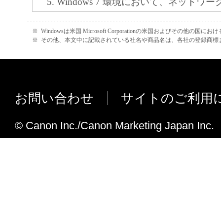
Windows 7 環境において、ネットワ
お客様は、「本ソフトウェア」に含まれる
が発生する不具合に対応しました。
キヤノンのライセンサーの著作権表示を変
GoogleのWebサービスであるGmail
※
Windowsは米国 Microsoft Corporationの米国およびその他の国
しくは削除してはなりません。
※
その他、本文中に記載されている社名や商品名は、各社の登録商標
した場合にスプーラーサービスが停止
５．保証の否認・免責
場合がある不具合に対応しました。
(1) 「本ソフトウェア」は、『現状のまま
ポイントアンドプリント環境において
諾されます。キヤノン、キヤノンのライセ
ービスが異常終了する場合がある不具
ンの子会社、キヤノンの関連会社、それら
お問い合わせ
サイトのご利用
た。
たは販売店のいずれも、「本ソフトウェア
特定のシステム環境で大量印刷時、シ
品性および特定の目的への適合性の保証を
© Canon Inc./Canon Marketing Japan Inc.
プロセスがダウンする場合がありまし
保証も、明示たると黙示たるとを問わず一
対応しました。
します。
特定環境において、PC のスプーラー
(2) キヤノン、キヤノンのライセンサー、
たまま印刷されない場合がある不具合
社、キヤノンの関連会社、それらの販売代
た。
店のいずれも、「本ソフトウェア」の使用
R1.13（Ver.3.02）から1.16（Ver.3.02）
から生ずるいかなる損害（逸失利益および