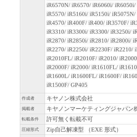
iR6570N/ iR6570/ iR6060i/ iR6050i/
客様による「本ソフトウェア」の使用を支
iR5570/ iR5160i/ iR5150i/ iR5075N/
よび「本ソフトウェア」に対してアップデ
iR4570/ iR400F/ iR400/ iR3570F/ iR
正あるいはサポートを行うことについて、
iR3310/ iR3300i/ iR3300/ iR3250i/ 
負うものではありません。
iR2870/ iR2850i/ iR2810/ iR2800i/ 
７．保証の否認・免責
iR2270/ iR2250i/ iR2230F/ iR2210/ 
(1) 「本ソフトウェア」は、『現状のまま
iR2010FL/ iR2010F/ iR2010/ iR200
諾されます。キヤノン、キヤノンのライセ
iR2000F/ iR2000/ iR1610FL/ iR1610
ンの子会社、キヤノンの関連会社、それら
iR1600L/ iR1600FL/ iR1600F/ iR16
たは販売店のいずれも、「本ソフトウェア
iR1500F/ GP405
品性および特定の目的への適合性の保証を
キヤノン株式会社
作成者
保証も、明示たると黙示たるとを問わず一
キヤノンマーケティングジャパン
します。
掲載者
(2) キヤノン、キヤノンのライセンサー、
許可無く転載不可
転載条件
社、キヤノンの関連会社、それらの販売代
Zip自己解凍型 （EXE 形式）
圧縮形式
店のいずれも、「本ソフトウェア」の使用