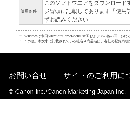
このソフトウエアをダウンロード
から生ずるいかなる損害（逸失利益および
ジ冒頭に記載してあります「使用
使用条件
または付随的な損害を含むがこれらに限定
ずお読みください。
損害を言います。）について、適用法で認
一切の責任を負わないものとします。たと
※
Windowsは米国Microsoft Corporationの米国およびその他の国
キヤノンのライセンサー、キヤノンの子会
※
その他、本文中に記載されている社名や商品名は、各社の登録商標
関連会社、それらの販売代理店または販売
の可能性について知らされていた場合でも
(3) キヤノン、キヤノンのライセンサー、
お問い合せ
サイトのご利用に
社、キヤノンの関連会社、それらの販売代
店のいずれも、「本ソフトウェア」、また
© Canon Inc./Canon Marketing Japan Inc.
ェア」の使用に起因または関連してお客様
に生じたいかなる紛争についても、一切責
のとします。
８．契約期間