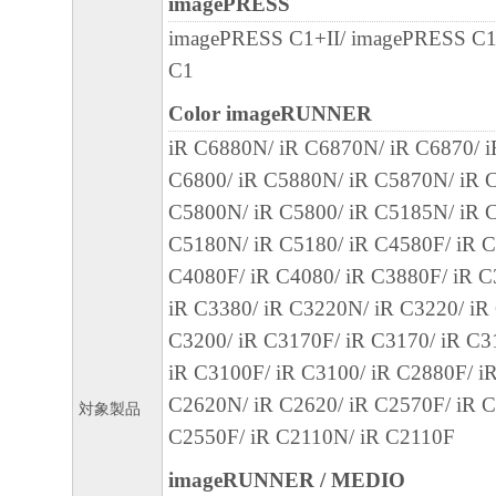
imagePRESS
キヤノンのライセンサーの著作権表示を変
imagePRESS C1+II/ imagePRESS C
しくは削除してはなりません。
C1
Color imageRUNNER
４．所有権
iR C6880N/ iR C6870N/ iR C6870/ 
「本ソフトウェア」に係る権原および所有
C6800/ iR C5880N/ iR C5870N/ iR C
によりキヤノンまたはキヤノンのライセン
C5800N/ iR C5800/ iR C5185N/ iR C
す。
C5180N/ iR C5180/ iR C4580F/ iR C
５．輸出
C4080F/ iR C4080/ iR C3880F/ iR C
お客様は、日本国政府または関連する外国
iR C3380/ iR C3220N/ iR C3220/ iR
許可等を得ることなしに、「本ソフトウェ
C3200/ iR C3170F/ iR C3170/ iR C3
は一部を、直接または間接に輸出してはな
iR C3100F/ iR C3100/ iR C2880F/ i
C2620N/ iR C2620/ iR C2570F/ iR C
対象製品
６．サポートおよびアップデート
C2550F/ iR C2110N/ iR C2110F
キヤノン、キヤノンの子会社、関係会社、
imageRUNNER / MEDIO
理店および販売店、並びにキヤノンのライ