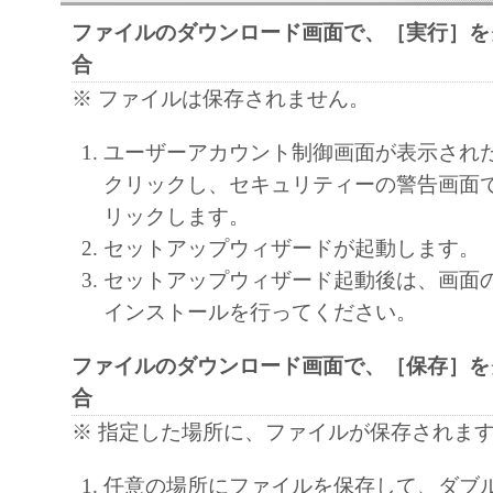
通じ接続される複数のコンピューター（以
ファイルのダウンロード画面で、［実行］を
と言います。）において、「本ソフトウェ
合
契約書においては、「本ソフトウェア」を
※ ファイルは保存されません。
の記憶媒体上にインストールすること、ま
ターにおいて表示すること、アクセスする
ユーザーアカウント制御画面が表示され
実行することのいずれも含むものとします
クリックし、セキュリティーの警告画面
非独占的権利をお客様に対して許諾します
リックします。
た「指定機器」にネットワークを通じて接
セットアップウィザードが起動します。
ューター上で、かかるコンピューターの使
セットアップウィザード起動後は、画面
「本ソフトウェア」を使用させることがで
インストールを行ってください。
るコンピューターの使用者に本契約書上の
ファイルのダウンロード画面で、［保存］を
を遵守させるとともに、その履行に関し全
合
を条件とします。
(2) お客様は、上記(1)に基づいて「本ソ
※ 指定した場所に、ファイルが保存されま
するためのバックアップとして、「本ソフ
任意の場所にファイルを保存して、ダブ