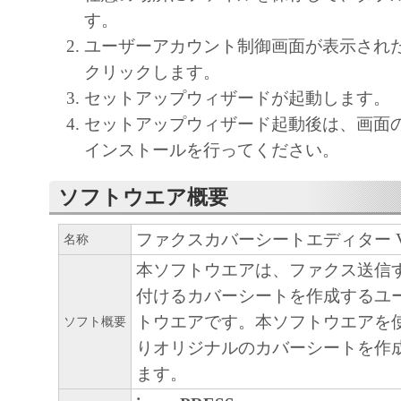
部、複製することができます。
す。
(3) 上記(1)および(2)に定める場合を除き
ユーザーアカウント制御画面が表示され
ヤノンのライセンサーのいかなる知的財産
クリックします。
と黙示たるとを問わず、本契約書によって
セットアップウィザードが起動します。
るいは許諾されるものではありません。
セットアップウィザード起動後は、画面
２．制限
インストールを行ってください。
(1) お客様は、再使用許諾、譲渡、販売、
ソフトウエア概要
くは貸与その他の方法により、第三者に「
ア」を使用させることはできません。
ファクスカバーシートエディター Ver.
名称
(2) お客様は、「本ソフトウェア」の全部
本ソフトウエアは、ファクス送信
正、改変、逆コンパイル、逆アセンブル、
付けるカバーシートを作成するユ
エンジニアリング等することはできません
トウエアです。本ソフトウエアを
ソフト概要
このような行為をさせてはなりません。
りオリジナルのカバーシートを作
ます。
３．著作権表示
お客様は、「本ソフトウェア」に含まれる