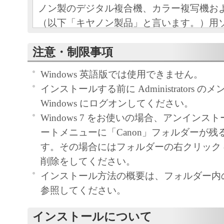
ノン製のデジタル複合機、カラー複写機お
（以下「キヤノン製品」と言います。）用
（本契約書以外の各マニュアル、印刷物等
注意・制限事項
以下「本ソフトウェア」と言います。）を
めの、お客様とキヤノン株式会社（以下キ
Windows 英語版では使用できません。
す。）との間の契約書です。
インストールする前に Administrators 
Windows にログオンしてください。
お客様は、『同意』を示す下記のボタンを
Windows 7 をお使いの場合、アンイン
点、または「本ソフトウェア」のインスト
ートメニューに「Canon」フォルダーが残
をもって、本契約書に同意したことになり
す。その場合にはフォルダーの右クリック
お客様が本契約書に同意できない場合、「
削除をしてください。
ア」を使用することはできません。
インストール方法の概要は、フォルダー内のRea
１．許諾
参照してください。
(1) キヤノンは、お客様が「キヤノン製品
インストールについて
のために、「キヤノン製品」に直接または