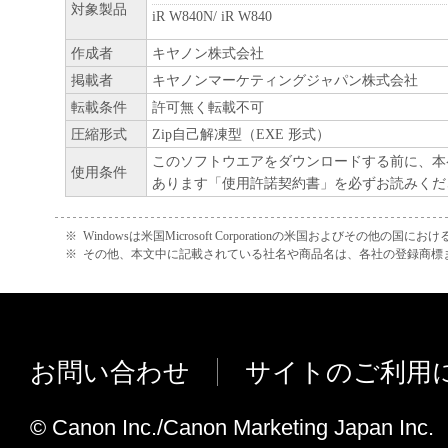
（１０）お客様は、本ソフトウェア及びそ
対象製品
iR W840N/ iR W840
を破棄することにより、本ソフトウェアの
作成者
キヤノン株式会社
せることができます。
掲載者
キヤノンマーケティングジャパン株式会社
転載条件
許可無く転載不可
（１１）お客様が本契約のいずれかの条項
圧縮形式
Zip自己解凍型（EXE 形式）
合、弊社はお客様の使用権を終了させるこ
このソフトウエアをダウンロードする前に、本
とします。この場合、お客様は本ソフトウ
使用条件
あります「使用許諾契約書」を必ずお読みくだ
ての複製物を破棄するものとします。
※
Windowsは米国Microsoft Corporationの米国およびその他の国
（１２）本契約のいずれかの条項またはそ
※
その他、本文中に記載されている社名や商品名は、各社の登録商標
より無効となっても、本契約の他の部分に
ん。
（１３）本契約に関わる紛争は、東京地方
お問い合わせ
サイトのご利用
判所として解決するものとします。
© Canon Inc./Canon Marketing Japan Inc.