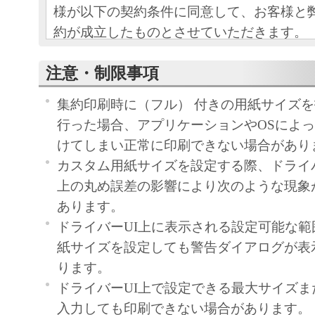
様が以下の契約条件に同意して、お客様と
約が成立したものとさせていただきます。
（１）弊社は、お客様に対し、本ソフトウ
注意・制限事項
における譲渡不能の非独占的使用権を、本
集約印刷時に（フル） 付きの用紙サイズ
き許諾します。本契約条件により許諾され
行った場合、アプリケーションやOSによ
様にはいかなる権利も発生しません。また
けてしまい正常に印刷できない場合があり
ア及びその全ての複製物に関する権利は、
カスタム用紙サイズを設定する際、ドライ
のライセンス許諾者に帰属します。
上の丸め誤差の影響により次のような現象
（２）お客様は、今回お買い上げいただい
あります。
る限りにおいて、本ソフトウェアを１台の
ドライバーUI上に表示される設定可能な
インストールして使用することができます
紙サイズを設定しても警告ダイアログが表
ります。
（３）お客様は、本ソフトウェアの全部ま
ドライバーUI上で設定できる最大サイズ
使用許諾、譲渡、頒布、貸与、その他の方
入力しても印刷できない場合があります。