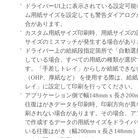
に使用もしくは利用させることはできませ
ドライバーUI上に表示されている設定可
ム用紙サイズを設定しても警告ダイアログ
（４）お客様は、本ソフトウェアの全部ま
合があります。
製、修正、改変、リバース・エンジニアリ
カスタム用紙サイズ印刷時、用紙サイズの
イルまたは逆アセンブル等することはでき
サイズのミスマッチが発生する場合があり
三者にこのような行為をさせてはなりませ
ドライバー上の給紙段指定箇所で「自動選
（５）弊社は、本ソフトウェアをお客様が
している場合、すべての用紙の種類が選択
から６ヶ月間に限り、本ソフトウェアの記
す。「手差しトレイ」からしか給紙できな
な欠陥がないことを保証します。
（OHP、厚紙など） を使用する際は、給
レイ」に設定して印刷を行ってください。
（６）前項に定める場合を除き、弊社、弊
アプリケーション側で幅148mm x 長さ20
ス許諾者および販売店は、本ソフトウェア
往復はがきデータを印刷時、印刷方向が異
の目的のために適当であること、もしくは
刷されない場合があります。その場合、ア
と、または本ソフトウェアにバグがないこ
で作成するデータの用紙サイズをドライバ
フトウェアに関していかなる保証もいたし
いる往復はがき（幅200mm x 長さ148m