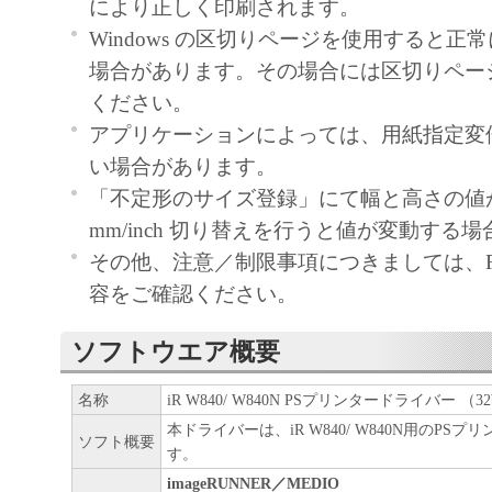
により正しく印刷されます。
（７）弊社、弊社へのライセンス許諾者お
Windows の区切りページを使用すると正
本ソフトウェアの使用に付随または関連し
場合があります。その場合には区切りペー
または間接的な損失、損害等について、い
ください。
いても一切の責任を負いません。
アプリケーションによっては、用紙指定変
（８）弊社、弊社へのライセンス許諾者お
い場合があります。
本ソフトウェアの使用に起因または関連し
「不定形のサイズ登録」にて幅と高さの値
者との間に生じたいかなる紛争について一
mm/inch 切り替えを行うと値が変動する
せん。
その他、注意／制限事項につきましては、Readm
容をご確認ください。
（９）お客様は、日本国政府または該当国
な認可等を得ることなしに、一部または全
ソフトウエア概要
ソフトウェアを、直接または間接に輸出し
名称
iR W840/ W840N PSプリンタードライバー （32bit）
ん。また、お客様は、該当する輸出入関連
本ドライバーは、iR W840/ W840N用のPS
ものとします。
ソフト概要
す。
imageRUNNER／MEDIO