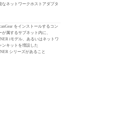
能なネットワークホストアダプタ
k ScanGear をインストールするコン
ーが属するサブネット内に、
RUNNER iモデル、あるいはネットワ
ャンキットを増設した
RUNNER シリーズがあること