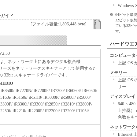
Windows
※
64ビット環
ールガイド
32ビット仮
[ファイル容量:1,896,448 byte]
ている32ビッ
す。
ハードウエ
V2.30
コンピュータ
anGear は、ネットワーク上にあるデジタル複合機
上記 OS
ER シリーズをネットワークスキャナーとして使用するた
メモリー
応の 32bit スキャナードライバーです。
上記 OS
MEDIO
リー
iR8500/ iR7270N/ iR7200P/ iR7200/ iR6060i/ iR6050i/
ディスプレイ
R5160i/ iR5150i/ iR5110/ iR5000P/ iR5000i/ iR5000/
640 × 4
R3300P/ iR3300i/ iR3300/ iR2850i/ iR2810/ iR2800P/
上推奨） 
R2250i/ iR2210/ iR2200P/ iR2200i/ iR2200/ iR105i/
色数をも
ネットワーク
Etherne