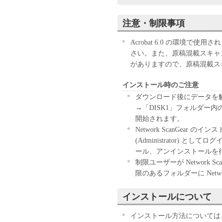
し、本ソフトウエアに対
アを使用する非独占的権
注意・制限事項
ユーザーは、本ソフトウ
ンジニアリング、逆コン
Acrobat 6.0 の環境で
ん。
さい。また、原稿混載スキャ
キヤノン、キヤノンマー
がありますので、原稿混載ス
センサーは、本ソフトウ
と、もしくは有用である
インストール時のご注意
の他本ソフトウエアに関
ダウンロード後にデータを解凍し、「
キヤノン、キヤノンマー
→「DISK1」フォルダー内の
センサーは、本ソフトウ
開始されます。
は間接的な損失、損害等
Network ScanGea
いません。
(Administrator)
ユーザーは、日本国政府
ール、アンインストールを
しに、本ソフトウエアの
制限ユーザーが Network
りません。
限のあるフォルダーに Netwo
以 上
インストールについて
キヤノン株式会社
インストール方法については、Ne