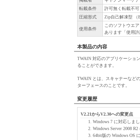
掲載者
キヤノンマーケテ
転載条件
許可無く転載不可
圧縮形式
Zip自己解凍型 （
このソフトウエア
使用条件
あります「使用許
本製品の内容
TWAIN 対応のアプリケーシ
ることができます。
TWAIN とは、スキャナーな
ターフェースのことです。
変更履歴
V2.21からV2.30への変更点
Windows 7 に対応しま
Windows Server 20
64bit版の Windows O