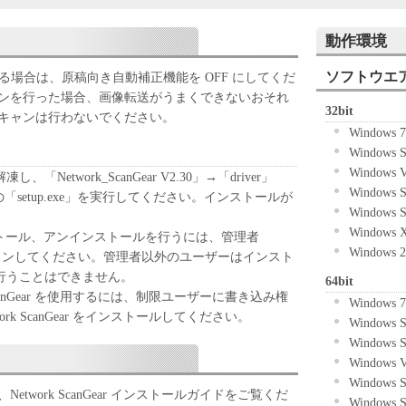
応するキヤノン製品を利用する目的で本ソフトウェ
利を許諾します。
動作環境
エアの全部または一部を修正、改変、リバース・エ
パイルまたは逆アセンブル等することはできませ
ソフトウエ
使用される場合は、原稿向き自動補正機能を OFF にしてくだ
ンを行った場合、画像転送がうまくできないおそれ
32bit
ケティングジャパン株式会社およびキヤノンのライ
キャンは行わないでください。
Windows 
エアがユーザーの特定の目的のために適当であるこ
Windows 
こと、または本ソフトウエアに瑕疵がないこと、そ
Windows 
していかなる保証もいたしません。
Network_ScanGear V2.30」→「driver」
Windows 
ケティングジャパン株式会社およびキヤノンのライ
「setup.exe」を実行してください。インストールが
Windows 
エアの使用に付随または関連して生ずる直接的また
Windows
について、いかなる場合においても一切の責任を負
r のインストール、アンインストールを行うには、管理者
Windows 
 としてログインしてください。管理者以外のユーザーはインスト
または該当国の政府より必要な許可等を得ることな
行うことはできません。
64bit
全部または一部を、直接または間接に輸出してはな
 ScanGear を使用するには、制限ユーザーに書き込み権
Windows 
rk ScanGear をインストールしてください。
Windows 
Windows 
Windows 
Windows 
twork ScanGear インストールガイドをご覧くだ
Windows 