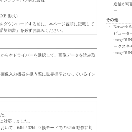
ィングジャパン株式会社
通信が可
ー
EXE 形式）
その他
をダウンロードする前に、本ページ冒頭に記載して
Networ
諾契約書」を必ずお読みください。
ピュータ
imege
ークスキ
image
ョンから本ドライバーを選択して、画像データを読み取
どの画像入力機器を扱う際に世界標準となっているイン
した。
08 R2 に対応しました。
S において、64bit/ 32bit 互換モードでの32bit 動作に対