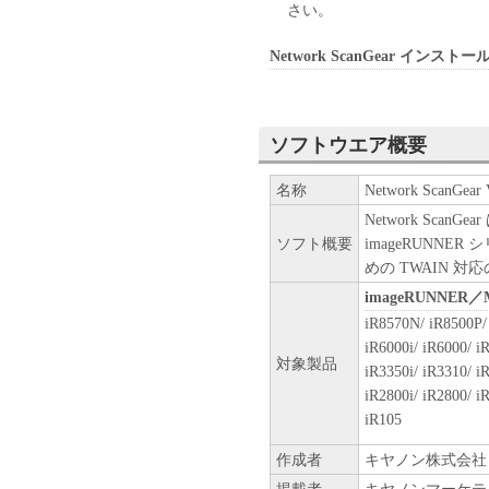
さい。
Network ScanGear インスト
ソフトウエア概要
名称
Network ScanGear 
Network Sc
ソフト概要
imageRUNN
めの TWAIN 対
imageRUNNER／
iR8570N/ iR8500P/ 
iR6000i/ iR6000/ i
対象製品
iR3350i/ iR3310/ i
iR2800i/ iR2800/ i
iR105
作成者
キヤノン株式会社