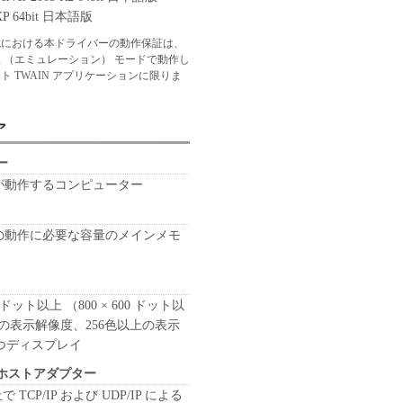
 XP 64bit 日本語版
境における本ドライバーの動作保証は、
想 （エミュレーション） モードで動作し
ト TWAIN アプリケーションに限りま
ア
ー
 が動作するコンピューター
 の動作に必要な容量のメインメモ
80 ドット以上 （800 × 600 ドット以
の表示解像度、256色以上の表示
つディスプレイ
ホストアダプター
t 上で TCP/IP および UDP/IP による