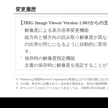
変更履歴
【JBIG Image Viewer Version 1.00
解像度による表示倍率変更機能
縦方向と横方向の読み取り解像度が異な
の比率が同じになるように自動的に変倍
す。
保存時の解像度指定機能
文書の保存時に解像度を指定することが
し、表示している文書画像のもともとの
きな解像度を指定して保存することはで
※
Windowsは米国Microsoft Corporationの米国およびその他の国
※
その他、本文中に記載されている社名や商品名は、各社の登録商標
※
ダウンロードされたファイルにつきましては、2006年3月31日以