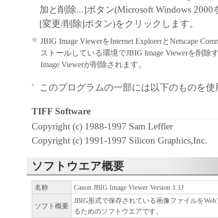
加と削除...]ボタン(Microsoft Windows 
と、その他本ソフトウェアに関していか
[変更/削除]ボタン)をクリックします。
しません。
キヤノン、キヤノンマーケティングジャ
※
JBIG Image ViewerをInternet ExplorerとNetscape 
よびキヤノンのライセンサーは、本ソフ
ストールしている環境でJBIG Image Viewerを削
Image Viewerが削除されます。
に付随または関連して生ずる直接的また
失、損害等について、いかなる場合にお
このプログラムの一部には以下のものを使
任を負いません。
ユーザーは、日本国政府または該当国の
TIFF Software
許可等を得ることなしに、本ソフトウェ
Copyright (c) 1988-1997 Sam Leffler
一部を、直接または間接に輸出してはな
Copyright (c) 1991-1997 Silicon Graphics,Inc.
ソフトウエア概要
名称
Canon JBIG Image Viewer Version 1.1J
JBIG形式で保存されている画像ファイルをWe
ソフト概要
るためのソフトウエアです。