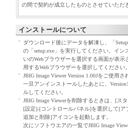
の間で契約が成立したものとさせていただ
本ソフトウェアおよびその複製物に関す
容によりキヤノンまたはキヤノンのライ
インストールについて
します。
ダウンロード後にデータを解凍し、「Setu
キヤノンは、本ソフトウェアのユーザー
の「setup.exe」を実行してください。イ
といいます。）に対し、本ソフトウェア
いのWebブラウザーを選択する画面が表示
ノン製品を利用する目的で本ソフトウェ
用するWebブラウザーを選択してください
独占的権利を許諾します。
JBIG Image Viewer Version 1.00J
ユーザーは、本ソフトウェアの全部また
一旦アンインストールしたあとに、Version
改変、リバース・エンジニアリング、逆
ルしてください。
は逆アセンブル等することはできません
JBIG Image Viewerを削除するときは、
キヤノン、キヤノンマーケティングジャ
[設定]-[コントロールパネル]を選択して[
よびキヤノンのライセンサーは、本ソフ
追加と削除]アイコンを起動します。
ザーの特定の目的のために適当であるこ
次にソフトウエアの一覧でJBIG Image Vie
用であること、または本ソフトウェアに