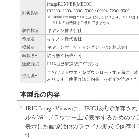
imageRUNNER(MEDIO)
iR2200/ 2800/ 3300/ 5000i/ 6000i/ 7200/ 8500
対象製品
※
iR5000/ 6000はV1.0Jに対応しております。V1.
V1.1Jの新機能をご使用できません。
著作権者
キヤノン株式会社
作成者
キヤノン株式会社
掲載者
キヤノンマーケティングジャパン株式会社
転載条件
許可無く転載不可
圧縮形式
LHA自己解凍型(EXE形式)
このソフトウエアをダウンロードする前に、本
使用条件
あります「使用許諾契約書」を必ずお読みくだ
本製品の内容
JBIG Image Viewerは、JBIG形式で保
ルをWebブラウザー上で表示するためのソ
表示した画像は他のファイル形式で保存す
す。