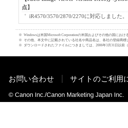
点】
iR4570/3570/2870/2270に対応しました。
【JBIG Image Viewer Version 1.00
※
Windowsは米国Microsoft Corporationの米国およびその他の国
解像度による表示倍率変更機能
※
その他、本文中に記載されている社名や商品名は、各社の登録商標
※
ダウンロードされたファイルにつきましては、2006年3月31日以
縦方向と横方向の読み取り解像度が異な
の比率が同じになるように自動的に変倍
す。
保存時の解像度指定機能
お問い合わせ
サイトのご利用
文書の保存時に解像度を指定することが
し、表示している文書画像のもともとの
© Canon Inc./Canon Marketing Japan Inc.
きな解像度を指定して保存することはで