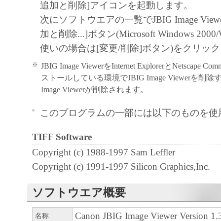
追加と削除]アイコンを起動します。
と、その他本ソフトウェアに関していか
次にソフトウエアの一覧でJBIG Image Vie
しません。
加と削除...]ボタン(Microsoft Windows 2000
キヤノン、キヤノンマーケティングジャ
使いの場合は[変更/削除]ボタン)をクリッ
よびキヤノンのライセンサーは、本ソフ
※
JBIG Image ViewerをInternet ExplorerとNetscape 
に付随または関連して生ずる直接的また
ストールしている環境でJBIG Image Viewerを削
失、損害等について、いかなる場合にお
Image Viewerが削除されます。
任を負いません。
ユーザーは、日本国政府または該当国の
このプログラムの一部には以下のものを使
許可等を得ることなしに、本ソフトウェ
TIFF Software
一部を、直接または間接に輸出してはな
Copyright (c) 1988-1997 Sam Leffler
Copyright (c) 1991-1997 Silicon Graphics,Inc.
ソフトウエア概要
Canon JBIG Image Viewer Version 1.
名称