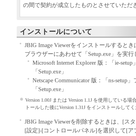
の間で契約が成立したものとさせていただ
本ソフトウェアおよびその複製物に関す
容によりキヤノンまたはキヤノンのライ
インストールについて
します。
JBIG Image Viewerをインストールする
キヤノンは、本ソフトウェアのユーザー
ブラウザーにあわせて「Setup.exe」を実
といいます。）に対し、本ソフトウェア
Microsoft Internet Explorer 版：「ie
ノン製品を利用する目的で本ソフトウェ
「Setup.exe」
独占的権利を許諾します。
Netscape Communicator 版：「ns-se
ユーザーは、本ソフトウェアの全部また
「Setup.exe」
改変、リバース・エンジニアリング、逆
は逆アセンブル等することはできません
※
Version 1.00J または Version 1.1J を使用
キヤノン、キヤノンマーケティングジャ
トールした後にVersion 1.31J をインストールし
よびキヤノンのライセンサーは、本ソフ
JBIG Image Viewerを削除するときは、
ザーの特定の目的のために適当であるこ
[設定]-[コントロールパネル]を選択して[
用であること、または本ソフトウェアに