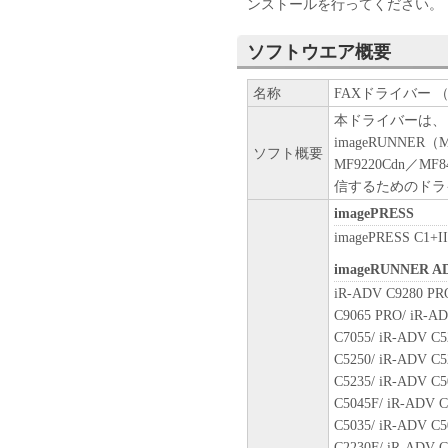
ンストールを行ってください。
Ohta-ku, Tokyo 146-8501, Japan
本条項中で使用される"the 
ソフトウエア概要
トウェア」を意味し、指し示
10．分離可能性
名称
FAXドライバー （32b
本契約書のいずれかの条項ま
場合でも、その他の条項は完
本ドライバーは、 ima
imageRUNNER（
ソフト概要
以 上
MF9220Cdn／MF
信するためのドラ
キヤノン株式会社
imagePRESS
imagePRESS C1+II
No.022914
imageRUNNER A
iR-ADV C9280 PR
C9065 PRO/ iR-AD
C7055/ iR-ADV C5
C5250/ iR-ADV C5
C5235/ iR-ADV C5
C5045F/ iR-ADV C
C5035/ iR-ADV C5
C2230F/ iR-ADV C