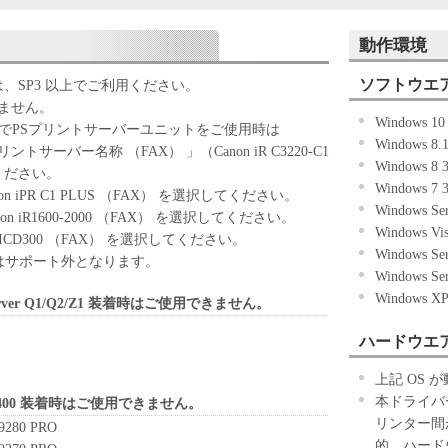
ずれかをもって、本契約書に同意したことになりま
動作環境
ない場合、「本ソフトウェア」を使用することはで
ソフトウエ
場合は、SP3 以上でご利用ください。
きません。
Windows 1
「キヤノン製品」を利用する目的のために、「キヤノ
RシリーズでPSプリントサーバーユニットをご使用時は
Windows 8
ワークを通じ接続される複数のコンピューター（以
リントサーバー名称 （FAX） 」（Canon iR C3220-C1
Windows 8
）において、「本ソフトウェア」を使用（本契約書
ください。
Windows 7
ア」をコンピューターの記憶媒体上にインストール
Canon iPR C1 PLUS （FAX） を選択してください。
Windows Se
ターにおいて表示すること、アクセスすること、も
、Canon iR1600-2000 （FAX） を選択してください。
Windows V
も含むものとします。）するための非独占的権利を
00/ ICD300 （FAX） を選択してください。
Windows Se
お客様は、また「指定機器」にネットワークを通じ
NT4.0 はサポート外となります。
Windows Se
上で、かかるコンピューターの使用者に対して「本
Windows X
rver Q1/Q2/Z1 装着時はご使用できません。
ことができますが、かかるコンピューターの使用者
件を遵守させるとともに、その履行に関し全責任を
ハードウエ
基づいて「本ソフトウェア」を使用するためのバックア
上記 OS
ア」を１部、複製することができます。
本ドライバ
X-400 装着時はご使用できません。
に定める場合を除き、キヤノンまたはキヤノンのライセンサ
リンター間
9280 PRO
明示たると黙示たるとを問わず、本契約書によって
的、ハード