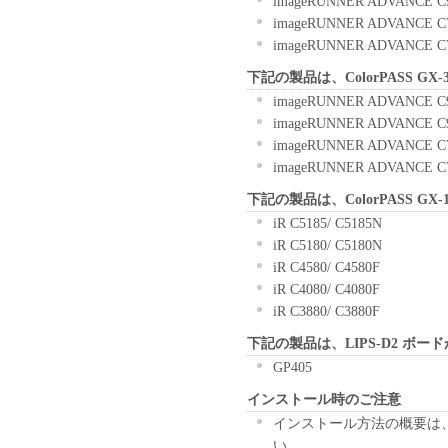
imageRUNNER ADVANCE C
お客様に譲渡あるいは許諾さ
imageRUNNER ADVANCE C
２．制限
imageRUNNER ADVANCE C
(1) お客様は、再使用許諾
法により、第三者に「本ソフ
下記の製品は、ColorPASS G
(2) お客様は、「本ソフト
imageRUNNER ADVANCE C
ル、逆アセンブル、その他リ
imageRUNNER ADVANCE C
また第三者にこのような行為
imageRUNNER ADVANCE C
３．著作権表示
imageRUNNER ADVANCE C
お客様は、「本ソフトウェア
下記の製品は、ColorPASS G
ーの著作権表示を変更し、除
iR C5185/ C5185N
４．所有権
iR C5180/ C5180N
「本ソフトウェア」に係る権
iR C4580/ C4580F
キヤノンのライセンサーに帰
iR C4080/ C4080F
５．輸出
iR C3880/ C3880F
お客様は、日本国政府または
に、「本ソフトウェア」の全
下記の製品は、LIPS-D2 ボー
ません。
GP405
６．サポートおよびアップデ
インストール時のご注意
キヤノン、キヤノンの子会社
インストール方法の概要は、フ
びにキヤノンのライセンサー
い。