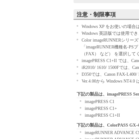
ウェア」のインストールのい
す。
注意・制限事項
お客様が本契約書に同意でき
きません。
Windows XP をお使いの
１．許諾
Windows 英語版では使用で
(1) キヤノンは、お客様が
Color imageRUNNE
ン製品」に直接またはネット
「imageRUNNER機種名-PSプ
下「指定機器」と言います。
（FAX） など） を選択して
においては、「本ソフトウェ
imagePRESS C1+II では、
すること、またはコンピュー
iR2010/ 1610/ 1500Fでは
しくは実行することのいずれ
D350では、Canon FAX-L4
お客様に対して許諾します。
Ver.4.00から Windows 
て接続されたコンピューター
下記の製品は、imagePRESS Se
ソフトウェア」を使用させる
に本契約書上の義務および条
imagePRESS C1
負うことを条件とします。
imagePRESS C1+
(2) お客様は、上記(1)に
imagePRESS C1+II
ップとして、「本ソフトウェ
下記の製品は、ColorPASS G
(3) 上記(1)および(2)
imageRUNNER ADVANCE C
ーのいかなる知的財産権も、