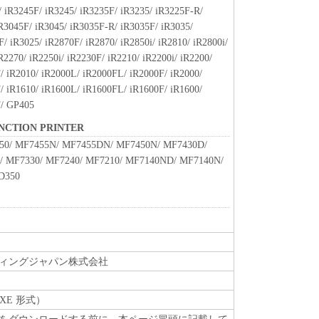
 iR3245F/ iR3245/ iR3235F/ iR3235/ iR3225F-R/
R3045F/ iR3045/ iR3035F-R/ iR3035F/ iR3035/
/ iR3025/ iR2870F/ iR2870/ iR2850i/ iR2810/ iR2800i/
R2270/ iR2250i/ iR2230F/ iR2210/ iR2200i/ iR2200/
/ iR2010/ iR2000L/ iR2000FL/ iR2000F/ iR2000/
/ iR1610/ iR1600L/ iR1600FL/ iR1600F/ iR1600/
F/ GP405
UNCTION PRINTER
50/ MF7455N/ MF7455DN/ MF7450N/ MF7430D/
/ MF7330/ MF7240/ MF7210/ MF7140ND/ MF7140N/
D350
ィングジャパン株式会社
XE 形式）