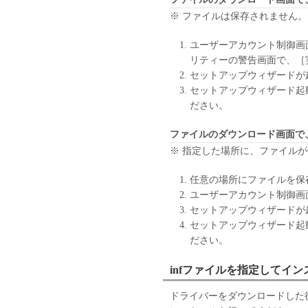
(1) 本契約書は、お客様が
※ ファイルは保存されません。
または「本ソフトウェア」をイ
により終了されるまで有効に
ユーザーアカウント制御画
(2) お客様は、「本ソフト
リティーの警告画面で、［
することにより、本契約書を
セットアップウィザードが
(3) お客様が本契約書のい
セットアップウィザード起
します。
ださい。
(4) お客様は、上記(3)に
ウェア」およびその複製物の
ファイルのダウンロード画面で
(5) 上記にかかわらず、本契
※ 指定した場所に、ファイル
第10条の規定は、本契約書の
９．U.S. GOVERNMENT REST
任意の場所にファイルを保
“米国政府エンドユーザー”と
ユーザーアカウント制御画
客様が米国政府エンドユーザー
セットアップウィザードが
SOFTWARE is a "commercial item,
セットアップウィザード起
1995), consisting of "commercia
ださい。
software documentation," as such
Consistent with 48 C.F.R. 12.21
infファイルを指定してイ
1995), all U.S. Government End
ドライバーをダウンロードした後
rights set forth herein. The man