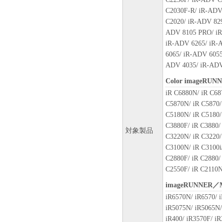
C2030F-R/ iR-ADV
C2020/ iR-ADV 82
ADV 8105 PRO/ iR
iR-ADV 6265/ iR-
6065/ iR-ADV 6055
ADV 4035/ iR-ADV
Color imageRUN
iR C6880N/ iR C68
C5870N/ iR C5870/
C5180N/ iR C5180/
C3880F/ iR C3880/ 
対象製品
C3220N/ iR C3220/
C3100N/ iR C3100i/
C2880F/ iR C2880/
C2550F/ iR C2110N
imageRUNNER／
iR6570N/ iR6570/ i
iR5075N/ iR5065N/
iR400/ iR3570F/ iR