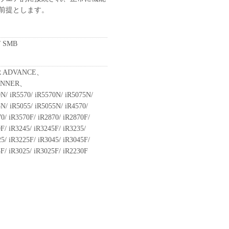
前提とします。
/ SMB
R ADVANCE、
RUNNER、
0N/ iR5570/ iR5570N/ iR5075N/
5N/ iR5055/ iR5055N/ iR4570/
0/ iR3570F/ iR2870/ iR2870F/
F/ iR3245/ iR3245F/ iR3235/
5/ iR3225F/ iR3045/ iR3045F/
5F/ iR3025/ iR3025F/ iR2230F