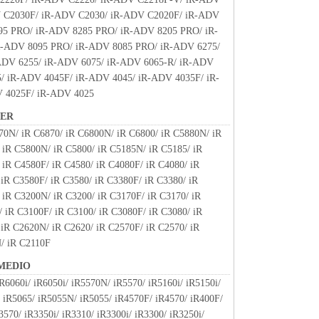
 C2030F/ iR-ADV C2030/ iR-ADV C2020F/ iR-ADV
95 PRO/ iR-ADV 8285 PRO/ iR-ADV 8205 PRO/ iR-
-ADV 8095 PRO/ iR-ADV 8085 PRO/ iR-ADV 6275/
ADV 6255/ iR-ADV 6075/ iR-ADV 6065-R/ iR-ADV
/ iR-ADV 4045F/ iR-ADV 4045/ iR-ADV 4035F/ iR-
 4025F/ iR-ADV 4025
NER
70N/ iR C6870/ iR C6800N/ iR C6800/ iR C5880N/ iR
 iR C5800N/ iR C5800/ iR C5185N/ iR C5185/ iR
 iR C4580F/ iR C4580/ iR C4080F/ iR C4080/ iR
iR C3580F/ iR C3580/ iR C3380F/ iR C3380/ iR
 iR C3200N/ iR C3200/ iR C3170F/ iR C3170/ iR
 iR C3100F/ iR C3100/ iR C3080F/ iR C3080/ iR
 iR C2620N/ iR C2620/ iR C2570F/ iR C2570/ iR
/ iR C2110F
MEDIO
R6060i/ iR6050i/ iR5570N/ iR5570/ iR5160i/ iR5150i/
 iR5065/ iR5055N/ iR5055/ iR4570F/ iR4570/ iR400F/
3570/ iR3350i/ iR3310/ iR3300i/ iR3300/ iR3250i/