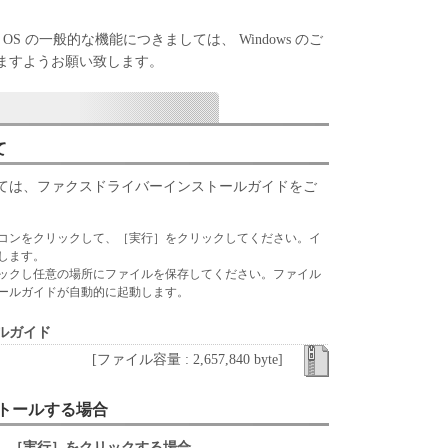
ウェア」に対してアップデート、バグの修正あるい
て、いかなる責任も負うものではありません。
s OS の一般的な機能につきましては、 Windows のご
ますようお願い致します。
、『現状のまま』の状態で使用許諾されます。キヤノ
、キヤノンの子会社、キヤノンの関連会社、それら
いずれも、「本ソフトウェア」に関して、商品性お
保証を含め、いかなる保証も、明示たると黙示たる
て
します。
ライセンサー、キヤノンの子会社、キヤノンの関連会
ては、ファクスドライバーインストールガイドをご
は販売店のいずれも、「本ソフトウェア」の使用ま
なる損害（逸失利益およびその他の派生的または付
コンをクリックして、［実行］をクリックしてください。イ
限定されない全ての損害を言います。）について、
します。
切の責任を負わないものとします。たとえ、キヤノ
ックし任意の場所にファイルを保存してください。ファイル
、キヤノンの子会社、キヤノンの関連会社、それら
ールガイドが自動的に起動します。
かかる損害の可能性について知らされていた場合で
ルガイド
ライセンサー、キヤノンの子会社、キヤノンの関連会
[ファイル容量 : 2,657,840 byte]
は販売店のいずれも、「本ソフトウェア」、または
起因または関連してお客様と第三者との間に生じた
ンストールする場合
切責任を負わないものとします。
、［実行］をクリックする場合