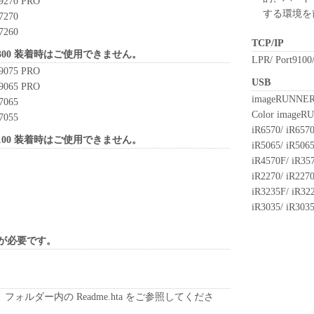
9270 PRO
れるものではありません。
する環境を
7270
7260
、譲渡、販売、頒布、リースもしくは貸与その他の方
TCP/IP
トウェア」を使用させることはできません。
X-300 装着時はご使用できません。
LPR/ Port9100
ウェア」の全部または一部を修正、改変、逆コンパイ
9075 PRO
USB
バースエンジニアリング等することはできません。
9065 PRO
imageRUNNE
をさせてはなりません。
7065
Color image
7055
iR6570/ iR657
」に含まれるキヤノンまたはキヤノンのライセンサ
X-100 装着時はご使用できません。
iR5065/ iR506
去しもしくは削除してはなりません。
iR4570F/ iR357
iR2270/ iR2270
原および所有権は、その内容によりキヤノンまたは
iR3235F/ iR322
属します。
iR3035/ iR303
関連する外国政府より必要な許可等を得ることなし
部または一部を、直接または間接に輸出してはなり
ドが必要です。
ート
、関係会社、それらの販売代理店および販売店、並
ォルダー内の Readme.hta をご参照してくださ
は、お客様による「本ソフトウェア」の使用を支援