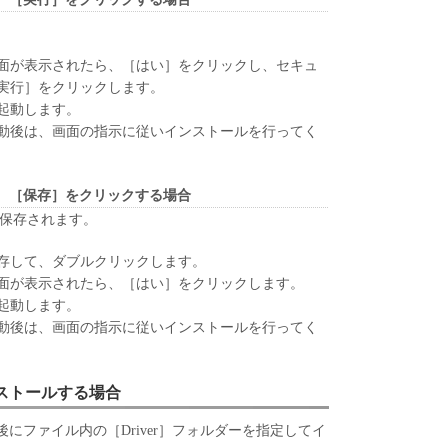
、『同意』を示す下記のボタンをクリックした時点、
ンストールした時点で発効し、下記(2)または(3)
存続します。
面が表示されたら、［はい］をクリックし、セキュ
ウェア」およびその複製物のすべてを廃棄および消去
実行］をクリックします。
終了させることができます。
起動します。
ずれかの条項に違反した場合、本契約書は直ちに終了
動後は、画面の指示に従いインストールを行ってく
よって本契約書が終了した場合、速やかに、「本ソフト
すべてを廃棄または消去するものとします。
、［保存］をクリックする場合
約書第2条、第4条から第7条まで、第8条第4項および
が保存されます。
終了後も効力を有します。
RICTED RIGHTS NOTICE
存して、ダブルクリックします。
は、米国政府の機関また団体を意味します。もしお
面が表示されたら、［はい］をクリックします。
である場合、以下の規定が適用されます ： The
起動します。
" as that term is defined at 48 C.F.R. 2.101 (Oct
動後は、画面の指示に従いインストールを行ってく
l computer software" and "commercial computer
 terms are used in 48 C.F.R. 12.212 (Sept 1995).
2 and 48 C.F.R. 227.7202-1 through 227.7202-4 (June
ンストールする場合
 Users shall acquire the SOFTWARE with only those
にファイル内の［Driver］フォルダーを指定してイ
ufacturer is Canon Inc./30-2, Shimomaruko 3-chome,