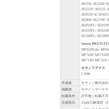
iR3250/ iR3245F-R/
iR3225F/ iR3225/ i
iR3025F-R/ iR3025F
iR2800/ iR2270F/ i
iR2010FL/ iR2010F
iR1610FL/ iR1610F
iR1500FL/ iR1500
Satera MULTI F
MF9220Cdn/ MF84
MF7430/ MF7350N
MF7140/ MF7110/ 
キヤノフアクス
L1000
作成者
キヤノン株式会社
掲載者
キヤノンマーケテ
転載条件
許可無く転載不可
圧縮形式
Zip自己解凍型（E