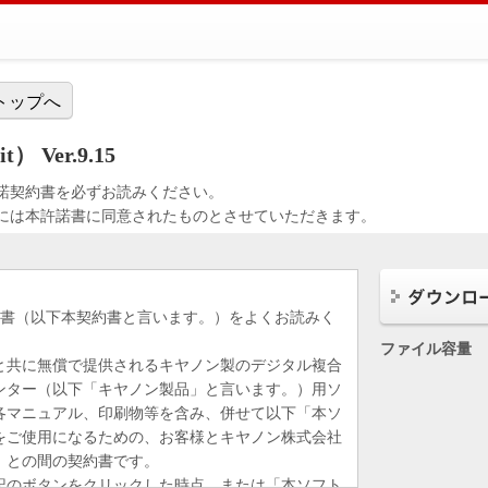
トップへ
 Ver.9.15
諾契約書を必ずお読みください。
には本許諾書に同意されたものとさせていただきます。
約書（以下本契約書と言います。）をよくお読みく
ファイル容量
と共に無償で提供されるキヤノン製のデジタル複合
ンター（以下「キヤノン製品」と言います。）用ソ
各マニュアル、印刷物等を含み、併せて以下「本ソ
をご使用になるための、お客様とキヤノン株式会社
）との間の契約書です。
記のボタンをクリックした時点、または「本ソフト