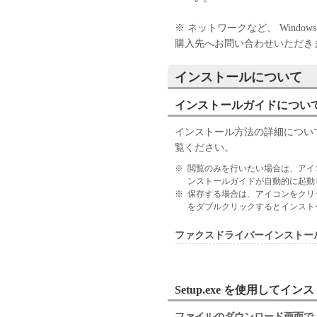
すること、および「本ソフト
はサポートを行うことについ
※ ネットワークなど、 Window
７．保証の否認・免責
購入先へお問い合わせいただき
(1) 「本ソフトウェア」は
ン、キヤノンのライセンサー
インストールについて
の販売代理店または販売店の
よび特定の目的への適合性の
インストールガイドについ
とを問わず一切しないものと
(2) キヤノン、キヤノンの
インストール方法の詳細につい
社、それらの販売代理店また
覧ください。
たは使用不能から生ずるいか
※
閲覧のみを行いたい場合は、アイ
随的な損害を含むがこれらに
ンストールガイドが自動的に起動
適用法で認められる限り、一
※
保存する場合は、アイコンをクリ
ン、キヤノンのライセンサー
をダブルクリックするとインスト
の販売代理店または販売店が
ファクスドライバーインストー
も同様です。
(3) キヤノン、キヤノンの
社、それらの販売代理店また
「本ソフトウェア」の使用に
Setup.exe を使用してイ
いかなる紛争についても、一
８．契約期間
ファイルのダウンロード画面で