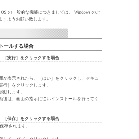
ARE IS PROVIDED "AS IS" WITHOUT
ITHER EXPRESSED OR IMPLIED, INCLUDING,
s OS の一般的な機能につきましては、 Windows のご
IMPLIED WARRANTIES OF MERCHANTABILITY
ますようお願い致します。
ULAR PURP OS E. THE ENTIRE RISK AS TO THE
E OF THE SOFTWARE IS WITH YOU. SHOULD
CTIVE, YOU ASSUME THE ENTIRE C OS T OF
, REPAIR OR CORRECTION. SOME STATES OR
ンストールする場合
NOT ALLOW THE EXCLUSION OF IMPLIED
E EXCLUSION MAY NOT APPLY TO YOU.
、［実行］をクリックする場合
 SPECIFIC LEGAL RIGHTS AND YOU MAY ALSO
 VARY FROM STATE TO STATE OR
TION.
面が表示されたら、［はい］をクリックし、セキュ
UBSIDIARIES OR AFFILIATES, THEIR
実行］をクリックします。
S NOR CANON'S LICENSORS WARRANT THAT
起動します。
D IN THE SOFTWARE WILL MEET YOUR
動後は、画面の指示に従いインストールを行ってく
E OPERATION OF THE SOFTWARE WILL BE
 FREE.
ES] IN NO EVENT SHALL EITHER CANON,
、［保存］をクリックする場合
AFFILIATES, THEIR DISTRIBUTORS DEALERS
が保存されます。
E LIABLE FOR ANY DAMAGES WHATSOEVER
TION, L OS S OF BUSINESS PROFITS, L OS S