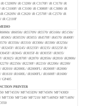
 iR C3200N/ iR C3200/ iR C3170F/ iR C3170/ iR
 iR C3100F/ iR C3100/ iR C3080F/ iR C3080/ iR
INDICATING YOUR ACCEPTANCE AS STATED
 iR C2620N/ iR C2620/ iR C2570F/ iR C2570/ iR
E SOFTWARE, YOU ACKNOWLEDGE THAT YOU
/ iR C2110F
T, UNDERSTOOD IT, AND AGREE TO BE
CONDITIONS. YOU ALSO AGREE THAT THIS
MEDIO
ETE AND EXCLUSIVE STATEMENT OF
R6060i/ iR6050i/ iR5570N/ iR5570/ iR5160i/ iR5150i/
 AND CANON CONCERNING THE SUBJECT
 iR5065/ iR5055N/ iR5055/ iR4570F/ iR4570/ iR400F/
SEDES ALL PROP OS ALS OR PRIOR
3570/ iR3350i/ iR3310/ iR3300i/ iR3300/ iR3250i/
WRITTEN, AND ANY OTHER COMMUNICATIONS
 iR3245F/ iR3245/ iR3235F/ iR3235/ iR3225F-R/
RELATING TO THE SUBJECT MATTER HEREOF.
R3045F/ iR3045/ iR3035F-R/ iR3035F/ iR3035/
GREEMENT SHALL BE EFFECTIVE UNLESS
/ iR3025/ iR2870F/ iR2870/ iR2850i/ iR2810/ iR2800i/
ISED REPRESENTATIVE OF CANON.
R2270/ iR2250i/ iR2230F/ iR2210/ iR2200i/ iR2200/
ncerning this Agreement, or if you desire to contact
/ iR2010/ iR2000L/ iR2000FL/ iR2000F/ iR2000/
 to Canon's sales subsidiary or distributor/dealer,
/ iR1610/ iR1600L/ iR1600FL/ iR1600F/ iR1600/
tained the Products.
F/ GP405
UNCTION PRINTER
50/ MF7455N/ MF7455DN/ MF7450N/ MF7430D/
/ MF7330/ MF7240/ MF7210/ MF7140ND/ MF7140N/
D350