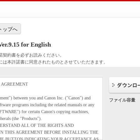
トップへ
r.9.15 for English
諾契約書を必ずお読みください。
には本許諾書に同意されたものとさせていただきます。
E AGREEMENT
eement") between you and Canon Inc. ("Canon") and
ファイル容量
ftware programs including the related manuals or any
SOFTWARE") for certain Canon's copying machines,
herals (the "Products").
ERSTAND ALL OF THE RIGHTS AND
IN THIS AGREEMENT BEFORE INSTALLING THE
HE BUTTON INDICATING YOUR ACCEPTANCE AS