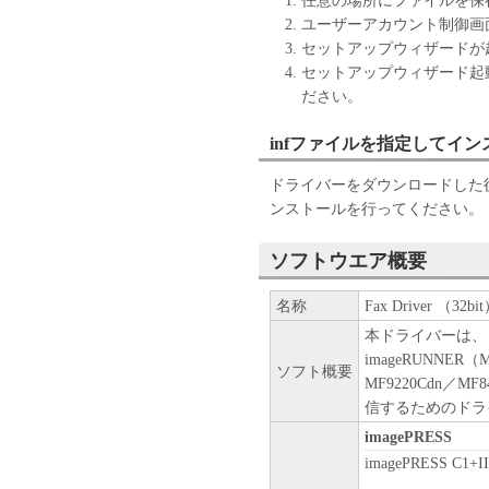
任意の場所にファイルを保
OF BUSINESS INFORMATION,
ユーザーアカウント制御画
OTHER COMPENSATORY, IN
セットアップウィザードが
ARISING OUT OF THE SOFT
セットアップウィザード起
THE SOFTWARE EVEN IF EI
ださい。
AFFILIATES, THEIR DISTRI
HAVE BEEN ADVISED OF TH
infファイルを指定してイ
STATES OR LEGAL JURISDI
ドライバーをダウンロードした後
EXCLUSION OF LIABILITY 
ンストールを行ってください。
DAMAGES, OR PERSONAL IN
NEGLIGENCE ON THE PART 
OR EXCLUSION MAY NOT AP
ソフトウエア概要
[RELEASE OF LIABILITY] 
名称
Fax Driver （32bit）
APPLICABLE LAW, YOU HER
AND AFFILIATES, THEIR D
本ドライバーは、 ima
LICENSORS FROM ANY AND 
imageRUNNER（
ソフト概要
ALL CLAIMS CONCERNING T
MF9220Cdn／MF
8. TERM
信するためのドラ
This Agreement is effective upon
imagePRESS
indicating your acceptance as st
imagePRESS C1+II
effect until terminated. You may