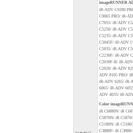
imageRUNNER A
SOFTWARE including any and all
This Agreement shall also termin
iR-ADV C9280 PR
termination of this Agreement, in 
C9065 PRO/ iR-AD
you must then promptly destroy 
C7055/ iR-ADV C5
Notwithstanding the foregoing, Se
C5250/ iR-ADV C5
termination of this Agreement.
C5235/ iR-ADV C5
9. U.S. GOVERNMENT REST
C5045F/ iR-ADV C
A "US Government End User" shal
C5035/ iR-ADV C5
United States. If you are a US G
C2230F/ iR-ADV C
SOFTWARE is a "commercial item,
C2030F-R/ iR-ADV
1995), consisting of "commercia
C2020/ iR-ADV 82
software documentation," as such
ADV 8105 PRO/ iR
Consistent with 48 C.F.R. 12.21
iR-ADV 6265/ iR-
1995), all U.S. Government End
6065/ iR-ADV 6055
rights set forth herein. The man
ADV 4035/ iR-ADV
Ohta-ku, Tokyo 146-8501, Japan
Color imageRUN
10. SEVERABILITY
iR C6880N/ iR C68
In the event that any section here
C5870N/ iR C5870/
tribunal of competent jurisdiction
C5180N/ iR C5180/
jurisdiction of that court or trib
C3880F/ iR C3880/ 