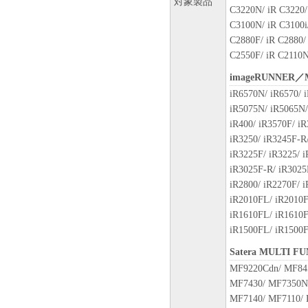
in full force and effect.
対象製品
C3220N/ iR C3220/
11. ACKNOWLEDGEMENT
C3100N/ iR C3100i/
BY CLICKING THE BUTTON 
C2880F/ iR C2880/
BELOW OR INSTALLING TH
C2550F/ iR C2110N
HAVE READ THIS AGREEMEN
BOUND BY ITS TERMS AND 
imageRUNNER／
AGREEMENT IS THE COMPL
iR6570N/ iR6570/ i
AGREEMENT BETWEEN YOU
iR5075N/ iR5065N/
MATTER HEREOF AND SUPER
iR400/ iR3570F/ iR
AGREEMENTS, VERBAL OR 
iR3250/ iR3245F-R/
BETWEEN YOU AND CANON 
iR3225F/ iR3225/ i
NO AMENDMENT TO THIS A
iR3025F-R/ iR3025F
SIGNED BY A DULY AUTHOR
iR2800/ iR2270F/ i
Should you have any questions co
iR2010FL/ iR2010F
Canon for any reason, please write
iR1610FL/ iR1610F
serving the country where you ob
iR1500FL/ iR1500
Satera MULTI F
No.022915
MF9220Cdn/ MF84
MF7430/ MF7350N
MF7140/ MF7110/ 