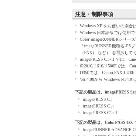
STATED BELOW OR INSTALL
BOUND BY THE TERMS AND 
注意・制限事項
NOT AGREE TO THE FOLLOW
AGREEMENT, DO NOT USE 
Windows XP をお使いの
1. GRANT OF LICENSE
Windows 日本語版では使用
Canon grants you a personal, limi
Color imageRUNNE
herein shall include storing, load
「imageRUNNER機種名-PSプ
SOFTWARE solely for the use wit
（FAX） など） を選択して
connected to the Products (the "
imagePRESS C1+II では、
You may allow other users of ot
iR2010/ 1610/ 1500Fでは
use the SOFTWARE, provided that 
D350では、Canon FAX-L4
terms of this Agreement and shall
Ver.4.00から Windows 
hereunder.
下記の製品は、imagePRESS Se
You may make one copy of the S
2. RESTRICTIONS
imagePRESS C1
You shall not use the SOFTWARE 
imagePRESS C1+
shall not assign, sublicense, sell,
imagePRESS C1+II
the SOFTWARE. You shall not alt
下記の製品は、ColorPASS G
language, modify, disassemble, 
imageRUNNER ADVANCE C
and you shall not have any third p