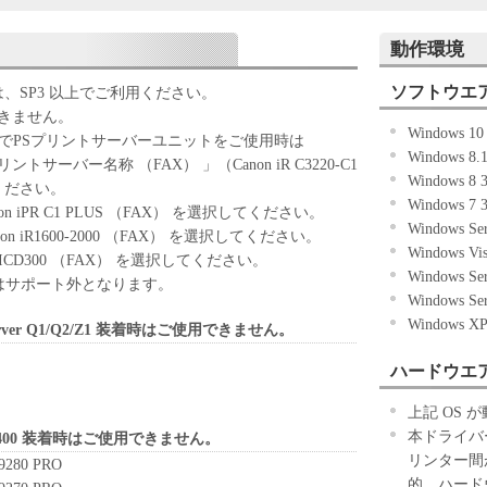
ING THE SOFTWARE, YOU AGREE TO BE
CONDITIONS OF THIS AGREEMENT. IF YOU DO
動作環境
ING TERMS AND CONDITIONS OF THIS
ソフトウエ
THE SOFTWARE.
場合は、SP3 以上でご利用ください。
できません。
Windows 1
ted and non-exclusive license to use ("use" as used
RシリーズでPSプリントサーバーユニットをご使用時は
Windows 8.
ing, installing, accessing, executing or displaying) the
リントサーバー名称 （FAX） 」（Canon iR C3220-C1
Windows 8
h Products only on computers directly or via network
ください。
Windows 7
Designated Computer").
Canon iPR C1 PLUS （FAX） を選択してください。
Windows Se
her computers connected to your Designated Computer to
、Canon iR1600-2000 （FAX） を選択してください。
Windows Vi
you must assure that all such users shall abide by the
00/ ICD300 （FAX） を選択してください。
Windows Se
 be subject to restrictions and obligations borne by you
NT4.0 はサポート外となります。
Windows Se
Windows X
rver Q1/Q2/Z1 装着時はご使用できません。
OFTWARE solely for a back-up purpose.
ハードウエ
except as expressly granted or permitted herein, and
 rent, lease, loan, convey or transfer to any third party
上記 OS
er, translate or convert to another programming
本ドライバ
X-400 装着時はご使用できません。
decompile or otherwise reverse engineer the SOFTWARE
リンター間
9280 PRO
arty to do so.
的、ハード