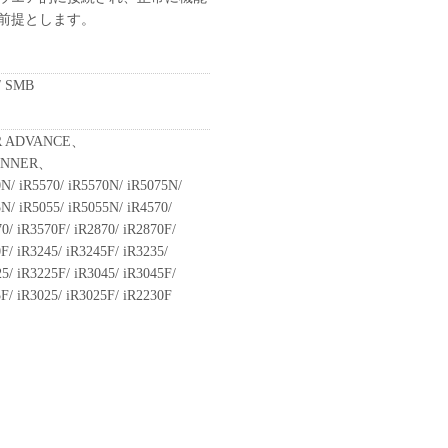
前提とします。
/ SMB
R ADVANCE、
RUNNER、
0N/ iR5570/ iR5570N/ iR5075N/
5N/ iR5055/ iR5055N/ iR4570/
0/ iR3570F/ iR2870/ iR2870F/
F/ iR3245/ iR3245F/ iR3235/
5/ iR3225F/ iR3045/ iR3045F/
5F/ iR3025/ iR3025F/ iR2230F