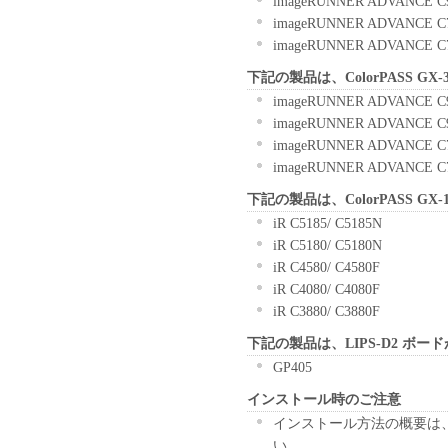
imageRUNNER ADVANCE C
3. COPYRIGHT NOTICE
imageRUNNER ADVANCE C
You shall not modify, remove or d
imageRUNNER ADVANCE C
contained in the SOFTWARE, inc
4. OWNERSHIP
下記の製品は、ColorPASS G
Canon and its licensors retain in a
imageRUNNER ADVANCE C
rights in and to the SOFTWARE. E
imageRUNNER ADVANCE C
right, express or implied, is her
imageRUNNER ADVANCE C
intellectual property of Canon and
imageRUNNER ADVANCE C
5. EXPORT CONTROL
下記の製品は、ColorPASS G
You agree to comply with all expo
iR C5185/ C5185N
involved, and not to export or r
iR C5180/ C5180N
violation of any such laws, restri
iR C4580/ C4580F
approvals.
iR C4080/ C4080F
6. SUPPORT AND UPDATE
iR C3880/ C3880F
NEITHER CANON, CANON'S S
DISTRIBUTORS, OR DEALER
下記の製品は、LIPS-D2 ボー
FOR MAINTAINING OR HELP
GP405
PROVIDING YOU WITH ANY 
インストール時のご注意
SOFTWARE HEREUNDER.
インストール方法の概要は、フ
7. DISCLAIMER OF WARRAN
い。