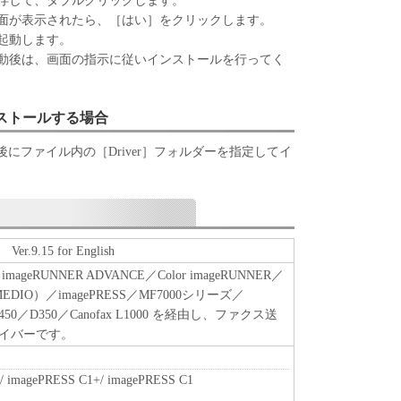
存して、ダブルクリックします。
 L OS S OF BUSINESS INTERRUPTION OR
面が表示されたら、［はい］をクリックします。
CIDENTAL OR CONSEQUENTIAL DAMAGES)
起動します。
WARE, USE THEREOF OR INABILITY TO USE
動後は、画面の指示に従いインストールを行ってく
THER CANON, CANON'S SUBSIDIARIES OR
BUTORS, DEALERS OR CANON'S LICENSORS
E P OS SIBILITY OF SUCH DAMAGES. SOME
ンストールする場合
CTIONS DO NOT ALLOW THE LIMITATION OR
にファイル内の［Driver］フォルダーを指定してイ
FOR INCIDENTAL OR CONSEQUENTIAL
JURY OR DEATH RESULTING FROM
OF THE SELLER, SO THE ABOVE LIMITATION
PLY TO YOU.
TO THE FULL EXTENT PERMITTED BY
 Ver.9.15 for English
EBY RELEASE CANON, CANON'S SUBSIDIARIES
ISTRIBUTORS, DEALERS AND CANON'S
geRUNNER ADVANCE／Color imageRUNNER／
ALL LIABILITY ARISING FROM OR RELATED TO
MEDIO）／imagePRESS／MF7000シリーズ／
HE SOFTWARE OR ITS USE.
8450／D350／Canofax L1000 を経由し、ファクス送
イバーです。
 your acceptance hereof by clicking the button
ated below or installing the SOFTWARE and remains in
/ imagePRESS C1+/ imagePRESS C1
 terminate this Agreement by destroying the