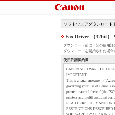
ソフトウエアダウンロード
Fax Driver （32bit） Ve
ダウンロード前に下記の使用許
ダウンロードを開始された場合
使用許諾契約書
CANON SOFTWARE LICENS
IMPORTANT
This is a legal agreement ("Agr
governing your use of Canon's so
printed material thereof (the "
printers and multifunctional perip
READ CAREFULLY AND UND
RESTRICTIONS DESCRIBED 
SOFTWARE. BY CLICKING T