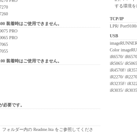
9270 PRO
する環境を
7270
elete any copyright notice of Canon or its licensors
7260
luding any copy thereof.
TCP/IP
X-300 装着時はご使用できません。
LPR/ Port9100
ll respects the title, ownership and intellectual property
9075 PRO
USB
xcept as expressly provided herein, no license or
9065 PRO
imageRUNNE
eby conveyed or granted by Canon to you for any
7065
Color image
 its licensors.
7055
iR6570/ iR657
X-100 装着時はご使用できません。
iR5065/ iR506
rt laws and restrictions and regulations of the country
iR4570F/ iR357
e-export, directly or indirectly, the SOFTWARE in
iR2270/ iR2270
ctions and regulations, or without all necessary
iR3235F/ iR322
iR3035/ iR303
UBSIDIARIES OR AFFILIATES, THEIR
S NOR CANON'S LICENSORS ARE RESPONSIBLE
ドが必要です。
ING YOU TO USE THE SOFTWARE, OR
UPDATES, FIXES OR SUPPORT FOR THE
ォルダー内の Readme.hta をご参照してくださ
TIES AND LIABILITY