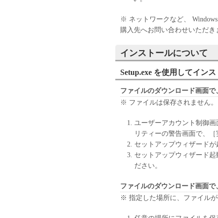
[NO WARRANTY] THE SOFTW
WARRANTY OF ANY KIND, E
※ ネットワークなど、 Window
BUT NOT LIMITED TO THE 
購入先へお問い合わせいただき
AND FITNESS FOR A PARTIC
QUALITY AND PERFORMANC
インストールについて
THE SOFTWARE PROVE DEFE
ALL NECESSARY SERVICING
Setup.exe を使用してイ
LEGAL JURISDICTIONS DO 
WARRANTIES, SO THE ABOV
ファイルのダウンロード画面で
THIS WARRANTY GIVES YOU
※ ファイルは保存されません。
HAVE OTHER RIGHTS WHICH
JURISDICTION TO JURISDIC
ユーザーアカウント制御画
NEITHER CANON, CANON'S S
リティーの警告画面で、［
DISTRIBUTORS, OR DEALER
セットアップウィザードが
THE FUNCTIONS CONTAINE
セットアップウィザード起
REQUIREMENTS OR THAT TH
ださい。
UNINTERRUPTED OR ERROR
[NO LIABILITY FOR DAMAG
ファイルのダウンロード画面で
CANON'S SUBSIDIARIES OR 
※ 指定した場所に、ファイル
OR CANON'S LICENSORS B
(INCLUDING WITHOUT LIMITA