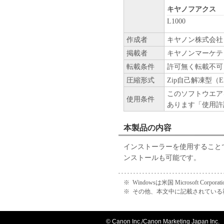
キヤノフアクス
L1000
作成者
キヤノン株式会社
掲載者
キヤノンマーケテ
転載条件
許可無く転載不可
圧縮形式
Zip自己解凍型（E
このソフトウエア
使用条件
あります「使用許
本製品の内容
インストーラーを使用すること
ンストールも可能です。
※
Windowsは米国 Microsoft 
※
その他、本文中に記載されている
© Canon Inc./Canon Marketing Japan Inc.