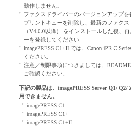
契約書においては、「本ソフトウェア」を
動作しません。
の記憶媒体上にインストールすること、ま
ファクスドライバーのバージョンアップを
ターにおいて表示すること、アクセスする
プリントキューを削除し、最新のファクス
実行することのいずれも含むものとします
（V4.0.0以降） をインストールした後、
非独占的権利をお客様に対して許諾します
ーを登録してください。
た「指定機器」にネットワークを通じて接
imagePRESS C1+II では、Canon iPR C Se
ューター上で、かかるコンピューターの使
ください。
「本ソフトウェア」を使用させることがで
注意／制限事項につきましては、README-JP
るコンピューターの使用者に本契約書上の
ご確認ください。
を遵守させるとともに、その履行に関し全
下記の製品は、imagePRESS Server Q1/ Q2
を条件とします。
用できません。
(2) お客様は、上記(1)に基づいて「本ソ
するためのバックアップとして、「本ソフ
imagePRESS C1
部、複製することができます。
imagePRESS C1+
(3) 上記(1)および(2)に定める場合を除き
imagePRESS C1+II
ヤノンのライセンサーのいかなる知的財産