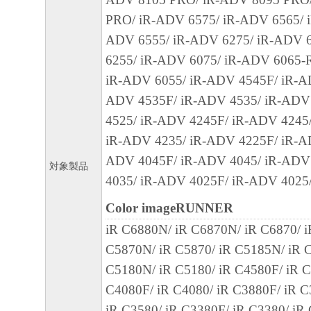
ールした時点で発効し、下記(2)または(3)
PRO/ iR-ADV 6575/ iR-ADV 6565/ 
まで有効に存続します。
ADV 6555/ iR-ADV 6275/ iR-ADV 
(2) お客様は、「本ソフトウェア」および
6255/ iR-ADV 6075/ iR-ADV 6065-
てを廃棄および消去することにより、本契
iR-ADV 6055/ iR-ADV 4545F/ iR-A
ることができます。
ADV 4535F/ iR-ADV 4535/ iR-ADV
(3) お客様が本契約書のいずれかの条項に
4525/ iR-ADV 4245F/ iR-ADV 4245
契約書は直ちに終了します。
iR-ADV 4235/ iR-ADV 4225F/ iR-A
(4) お客様は、上記(3)によって本契約書
ADV 4045F/ iR-ADV 4045/ iR-ADV
やかに、「本ソフトウェア」およびその複
対象製品
4035/ iR-ADV 4025F/ iR-ADV 4025
廃棄または消去するものとします。
(5) 上記にかかわらず、本契約書第2条、第
Color imageRUNNER
で、第8条第4項および第10条の規定は、本
iR C6880N/ iR C6870N/ iR C6870/ 
も効力を有します。
C5870N/ iR C5870/ iR C5185N/ iR C
C5180N/ iR C5180/ iR C4580F/ iR C
９．U.S. GOVERNMENT RESTRICTED RIG
C4080F/ iR C4080/ iR C3880F/ iR C
“米国政府エンドユーザー”とは、米国政府
iR C3580/ iR C3380F/ iR C3380/ iR