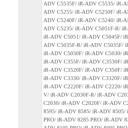
ADV C5535F/ iR-ADV C5535/ iR-A
損害を言います。）について、適用法で認
ADV C5255/ iR-ADV C5250F/ iR-A
一切の責任を負わないものとします。たと
ADV C5240F/ iR-ADV C5240/ iR-A
キヤノンのライセンサー、キヤノンの子会
ADV C5235/ iR-ADV C5051F-R/ iR
関連会社、それらの販売代理店または販売
iR-ADV C5051/ iR-ADV C5045F/ iR
の可能性について知らされていた場合でも
ADV C5035F-R/ iR-ADV C5035F/ i
(3) キヤノン、キヤノンのライセンサー、
iR-ADV C5030F/ iR-ADV C5030/ iR
社、キヤノンの関連会社、それらの販売代
iR-ADV C355F/ iR-ADV C3530F/ i
店のいずれも、「本ソフトウェア」、また
iR-ADV C3520F/ iR-ADV C350F/ i
ェア」の使用に起因または関連してお客様
iR-ADV C3330/ iR-ADV C3320F/ i
に生じたいかなる紛争についても、一切責
iR-ADV C2220F/ iR-ADV C2220/ i
のとします。
V/ iR-ADV C2030F-R/ iR-ADV C20
C2030/ iR-ADV C2020F/ iR-ADV C
８．契約期間
8595/ iR-ADV 8585/ iR-ADV 8505/
(1) 本契約書は、お客様が、『同意』を示
PRO/ iR-ADV 8285 PRO/ iR-ADV 82
クリックした時点、または「本ソフトウェ
ADV 8105 PRO/ iR-ADV 8095 PRO