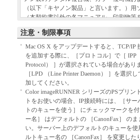
（以下「キヤノン製品」と言います。）用
（本契約書以外の各マニュアル、印刷物等
以下「本ソフトウェア」と言います。）を
注意・制限事項
めの、お客様とキヤノン株式会社（以下キ
す。）との間の契約書です。
Mac OS X をアップデートすると、TCP/I
お客様は、『同意』を示す下記のボタンを
を追加する際に、［プロトコル］で［ IPP （Intern
点、または「本ソフトウェア」のインスト
Protocol） ］が選択されている場合があ
をもって、本契約書に同意したことになり
［LPD （Line Printer Daemon） ］
お客様が本契約書に同意できない場合、「
加してください。
ア」を使用することはできません。
Color imageRUNNER シリーズのPSプ
１．許諾
トをお使いの場合、IP接続時には、［サー
(1) キヤノンは、お客様が「キヤノン製品
トのキューを使う］ にチェックマークを
のために、「キヤノン製品」に直接または
ー名］ はデフォルトの ［CanonFax］ 
通じ接続される複数のコンピューター（以
い。サーバー上のデフォルトのキューを使
と言います。）において、「本ソフトウェ
ルトキュー名の ［CanonFax］ を変更し