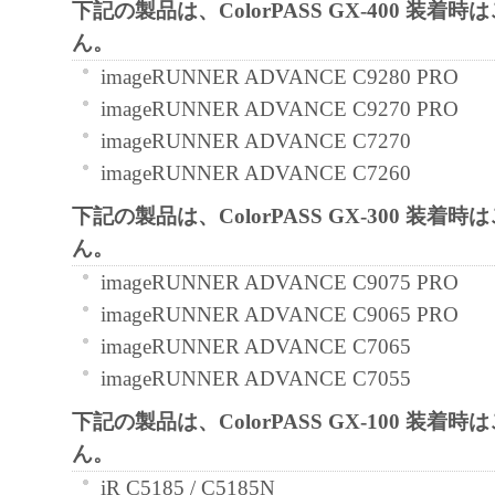
下記の製品は、ColorPASS GX-400 装着
と黙示たるとを問わず、本契約書によって
ん。
るいは許諾されるものではありません。
imageRUNNER ADVANCE C9280 PRO
imageRUNNER ADVANCE C9270 PRO
２．制限
imageRUNNER ADVANCE C7270
(1) お客様は、再使用許諾、譲渡、販売、
imageRUNNER ADVANCE C7260
くは貸与その他の方法により、第三者に「
ア」を使用させることはできません。
下記の製品は、ColorPASS GX-300 装着
(2) お客様は、「本ソフトウェア」の全部
ん。
正、改変、逆コンパイル、逆アセンブル、
imageRUNNER ADVANCE C9075 PRO
エンジニアリング等することはできません
imageRUNNER ADVANCE C9065 PRO
このような行為をさせてはなりません。
imageRUNNER ADVANCE C7065
imageRUNNER ADVANCE C7055
３．著作権表示
下記の製品は、ColorPASS GX-100 装着
お客様は、「本ソフトウェア」に含まれる
ん。
キヤノンのライセンサーの著作権表示を変
iR C5185 / C5185N
しくは削除してはなりません。