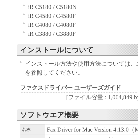
iR C5180 / C5180N
４．所有権
iR C4580 / C4580F
「本ソフトウェア」に係る権原および所有
iR C4080 / C4080F
によりキヤノンまたはキヤノンのライセン
iR C3880 / C3880F
す。
インストールについて
５．輸出
インストール方法や使用方法については、
お客様は、日本国政府または関連する外国
を参照してください。
許可等を得ることなしに、「本ソフトウェ
は一部を、直接または間接に輸出してはな
ファクスドライバー ユーザーズガイド
[ファイル容量 : 1,064,849 by
６．サポートおよびアップデート
キヤノン、キヤノンの子会社、関係会社、
ソフトウエア概要
理店および販売店、並びにキヤノンのライ
客様による「本ソフトウェア」の使用を支
Fax Driver for Mac Version 4.13.
名称
よび「本ソフトウェア」に対してアップデ