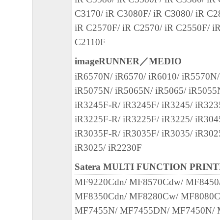
を意味します。もしお客様が米国政府エン
C3170/ iR C3080F/ iR C3080/ iR C2
る場合、以下の規定が適用されます ： The SOF
iR C2570F/ iR C2570/ iR C2550F/ i
"commercial item," as that term is defined at 48
C2110F
1995), consisting of "commercial computer soft
"commercial computer software documentation," 
imageRUNNER／MEDIO
used in 48 C.F.R. 12.212 (Sept 1995). Consiste
iR6570N/ iR6570/ iR6010/ iR5570N/
12.212 and 48 C.F.R. 227.7202-1 through 227.
iR5075N/ iR5065N/ iR5065/ iR5055
1995), all U.S. Government End Users shall acqu
iR3245F-R/ iR3245F/ iR3245/ iR323
SOFTWARE with only those rights set forth her
iR3225F-R/ iR3225F/ iR3225/ iR304
manufacturer is Canon Inc./30-2, Shimomaruko
iR3035F-R/ iR3035F/ iR3035/ iR302
ku, Tokyo 146-8501, Japan.
iR3025/ iR2230F
本条項中で使用される"the SOFTWARE"
Satera MULTI FUNCTION PRIN
定義される「本ソフトウェア」を意味し、
MF9220Cdn/ MF8570Cdw/ MF8450
します。
MF8350Cdn/ MF8280Cw/ MF8080C
MF7455N/ MF7455DN/ MF7450N/ 
10．分離可能性