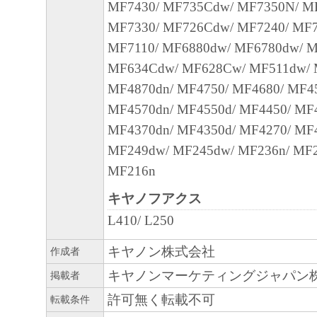
MF7430/ MF735Cdw/ MF7350N/ M
本契約書のいずれかの条項またはその一部
MF7330/ MF726Cdw/ MF7240/ MF7
効であると決定された場合でも、その他の
MF7110/ MF6880dw/ MF6780dw/ M
効に存続するものとします。
MF634Cdw/ MF628Cw/ MF511dw/ 
以 上
MF4870dn/ MF4750/ MF4680/ MF4
キヤノン株式会社
MF4570dn/ MF4550d/ MF4450/ MF
No.022774
MF4370dn/ MF4350d/ MF4270/ MF
MF249dw/ MF245dw/ MF236n/ MF2
MF216n
キヤノフアクス
L410/ L250
キヤノン株式会社
作成者
キヤノンマーケティングジャパン
掲載者
許可無く転載不可
転載条件