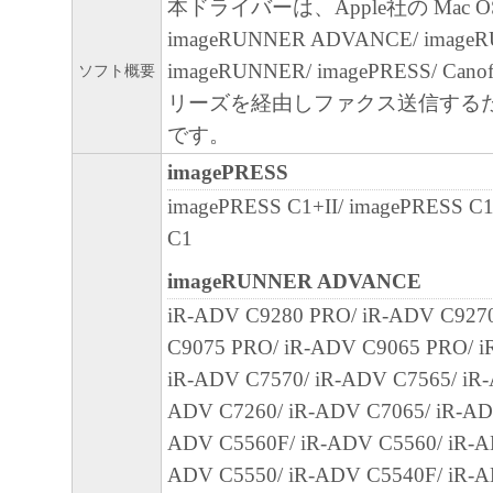
本ドライバーは、Apple社の Mac 
正あるいはサポートを行うことについて、
imageRUNNER ADVANCE/ imageR
負うものではありません。
imageRUNNER/ imagePRESS/ Canofa
ソフト概要
７．保証の否認・免責
リーズを経由しファクス送信する
(1) 「本ソフトウェア」は、『現状のまま
です。
諾されます。キヤノン、キヤノンのライセ
imagePRESS
ンの子会社、キヤノンの関連会社、それら
imagePRESS C1+II/ imagePRESS C
たは販売店のいずれも、「本ソフトウェア
C1
品性および特定の目的への適合性の保証を
imageRUNNER ADVANCE
保証も、明示たると黙示たるとを問わず一
iR-ADV C9280 PRO/ iR-ADV C927
します。
C9075 PRO/ iR-ADV C9065 PRO/ i
(2) キヤノン、キヤノンのライセンサー、
iR-ADV C7570/ iR-ADV C7565/ iR-
社、キヤノンの関連会社、それらの販売代
ADV C7260/ iR-ADV C7065/ iR-AD
店のいずれも、「本ソフトウェア」の使用
ADV C5560F/ iR-ADV C5560/ iR-A
から生ずるいかなる損害（逸失利益および
ADV C5550/ iR-ADV C5540F/ iR-A
または付随的な損害を含むがこれらに限定