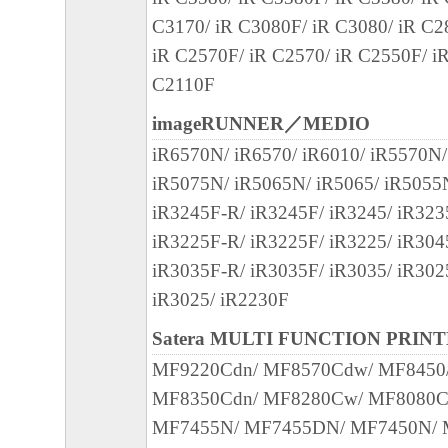
を意味します。もしお客様が米国政府エン
C3170/ iR C3080F/ iR C3080/ iR C2
る場合、以下の規定が適用されます ： The SOF
iR C2570F/ iR C2570/ iR C2550F/ i
"commercial item," as that term is defined at 48
C2110F
1995), consisting of "commercial computer soft
"commercial computer software documentation," 
imageRUNNER／MEDIO
used in 48 C.F.R. 12.212 (Sept 1995). Consiste
iR6570N/ iR6570/ iR6010/ iR5570N/
12.212 and 48 C.F.R. 227.7202-1 through 227.
iR5075N/ iR5065N/ iR5065/ iR5055
1995), all U.S. Government End Users shall acqu
iR3245F-R/ iR3245F/ iR3245/ iR323
SOFTWARE with only those rights set forth her
iR3225F-R/ iR3225F/ iR3225/ iR304
manufacturer is Canon Inc./30-2, Shimomaruko
iR3035F-R/ iR3035F/ iR3035/ iR302
ku, Tokyo 146-8501, Japan.
iR3025/ iR2230F
本条項中で使用される"the SOFTWARE"
Satera MULTI FUNCTION PRIN
定義される「本ソフトウェア」を意味し、
MF9220Cdn/ MF8570Cdw/ MF8450
します。
MF8350Cdn/ MF8280Cw/ MF8080C
MF7455N/ MF7455DN/ MF7450N/ 
10．分離可能性