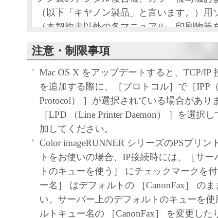
（以下「キヤノン製品」と言います。）用
（本契約書以外の各マニュアル、印刷物等
以下「本ソフトウェア」と言います。）を
注意・制限事項
めの、お客様とキヤノン株式会社（以下キ
す。）との間の契約書です。
Mac OS X をアップデートすると、TCP/I
お客様は、『同意』を示す下記のボタンを
を追加する際に、［プロトコル］で［IPP（Interne
点、または「本ソフトウェア」のインスト
Protocol） ］が選択されている場合があ
をもって、本契約書に同意したことになり
［LPD （Line Printer Daemon） ］
お客様が本契約書に同意できない場合、「
加してください。
ア」を使用することはできません。
Color imageRUNNER シリーズのPSプ
１．許諾
トをお使いの場合、IP接続時には、［サー
(1) キヤノンは、お客様が「キヤノン製品
トのキューを使う］ にチェックマークを
のために、「キヤノン製品」に直接または
ー名］ はデフォルトの ［CanonFax］ 
通じ接続される複数のコンピューター（以
い。サーバー上のデフォルトのキューを使
と言います。）において、「本ソフトウェ
ルトキュー名の ［CanonFax］ を変更し