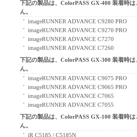
下記の製品は、ColorPASS GX-400 装着
と黙示たるとを問わず、本契約書によって
ん。
るいは許諾されるものではありません。
imageRUNNER ADVANCE C9280 PRO
imageRUNNER ADVANCE C9270 PRO
２．制限
imageRUNNER ADVANCE C7270
(1) お客様は、再使用許諾、譲渡、販売、
imageRUNNER ADVANCE C7260
くは貸与その他の方法により、第三者に「
ア」を使用させることはできません。
下記の製品は、ColorPASS GX-300 装着
(2) お客様は、「本ソフトウェア」の全部
ん。
正、改変、逆コンパイル、逆アセンブル、
imageRUNNER ADVANCE C9075 PRO
エンジニアリング等することはできません
imageRUNNER ADVANCE C9065 PRO
このような行為をさせてはなりません。
imageRUNNER ADVANCE C7065
imageRUNNER ADVANCE C7055
３．著作権表示
下記の製品は、ColorPASS GX-100 装着
お客様は、「本ソフトウェア」に含まれる
ん。
キヤノンのライセンサーの著作権表示を変
iR C5185 / C5185N
しくは削除してはなりません。