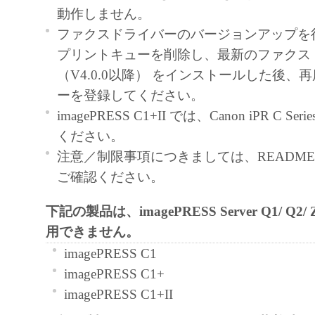
契約書においては、「本ソフトウェア」を
動作しません。
の記憶媒体上にインストールすること、ま
ファクスドライバーのバージョンアップを
ターにおいて表示すること、アクセスする
プリントキューを削除し、最新のファクス
実行することのいずれも含むものとします
（V4.0.0以降） をインストールした後、
非独占的権利をお客様に対して許諾します
ーを登録してください。
た「指定機器」にネットワークを通じて接
imagePRESS C1+II では、Canon iPR C Se
ューター上で、かかるコンピューターの使
ください。
「本ソフトウェア」を使用させることがで
注意／制限事項につきましては、README-JP
るコンピューターの使用者に本契約書上の
ご確認ください。
を遵守させるとともに、その履行に関し全
下記の製品は、imagePRESS Server Q1/ Q2
を条件とします。
用できません。
(2) お客様は、上記(1)に基づいて「本ソ
するためのバックアップとして、「本ソフ
imagePRESS C1
部、複製することができます。
imagePRESS C1+
(3) 上記(1)および(2)に定める場合を除き
imagePRESS C1+II
ヤノンのライセンサーのいかなる知的財産