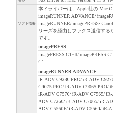
Fax Driver for Mac Version 4.11.0
正あるいはサポートを行うことについて、
本ドライバーは、Apple社の Mac O
負うものではありません。
imageRUNNER ADVANCE/ imageR
imageRUNNER/ imagePRESS/ Canofa
７．保証の否認・免責
ソフト概要
リーズを経由しファクス送信する
(1) 「本ソフトウェア」は、『現状のまま
です。
諾されます。キヤノン、キヤノンのライセ
ンの子会社、キヤノンの関連会社、それら
imagePRESS
たは販売店のいずれも、「本ソフトウェア
imagePRESS C1+II/ imagePRESS C
品性および特定の目的への適合性の保証を
C1
保証も、明示たると黙示たるとを問わず一
imageRUNNER ADVANCE
します。
iR-ADV C9280 PRO/ iR-ADV C927
(2) キヤノン、キヤノンのライセンサー、
C9075 PRO/ iR-ADV C9065 PRO/ i
社、キヤノンの関連会社、それらの販売代
iR-ADV C7570/ iR-ADV C7565/ iR-
店のいずれも、「本ソフトウェア」の使用
ADV C7260/ iR-ADV C7065/ iR-AD
から生ずるいかなる損害（逸失利益および
ADV C5560F/ iR-ADV C5560/ iR-A
または付随的な損害を含むがこれらに限定