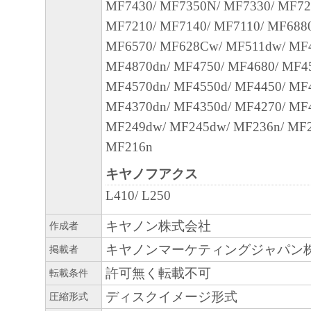
MF7430/ MF7350N/ MF7330/ MF72
本契約書のいずれかの条項またはその一部
MF7210/ MF7140/ MF7110/ MF688
効であると決定された場合でも、その他の
MF6570/ MF628Cw/ MF511dw/ MF
効に存続するものとします。
MF4870dn/ MF4750/ MF4680/ MF4
以 上
MF4570dn/ MF4550d/ MF4450/ MF
キヤノン株式会社
MF4370dn/ MF4350d/ MF4270/ MF
No.022774
MF249dw/ MF245dw/ MF236n/ MF2
MF216n
キヤノフアクス
L410/ L250
キヤノン株式会社
作成者
キヤノンマーケティングジャパン
掲載者
許可無く転載不可
転載条件
ディスクイメージ形式
圧縮形式