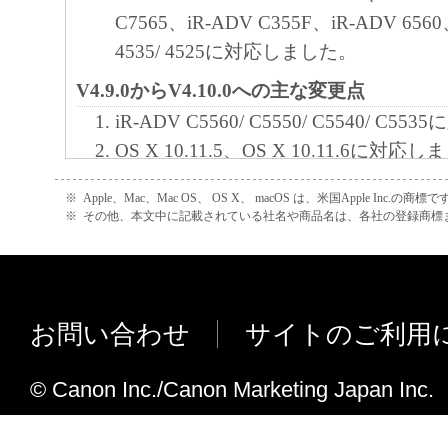
C7565、iR-ADV C355F、iR-ADV 6560、
4535/ 4525に対応しました。
V4.9.0からV4.10.0への主な変更点
iR-ADV C5560/ C5550/ C5540/ C
OS X 10.11.5、OS X 10.11.6に対応
V4.8.1からV4.9.0への主な変更点
※
Apple、Mac、Mac OS、 OS X、 macOS は、米国Apple Inc.の商標で
※
その他、本文中に記載されている社名や商品名は、各社の登録商標
MF511dw/ MF417dwに対応しました。
iR-ADV 8505/ 8585/ 8595、iR-ADV 657
おいて、CSV形式のアドレス帳ファイ
に対応しました。
お問い合わせ
サイトのご利用
プリンタードライバーの「基本設定」
イバーバージョンを表示するように変
© Canon Inc./Canon Marketing Japan Inc.
Mac OS X 10.5を非サポートとしまし
OS X 10.11.3、OS X 10.11.4に対応