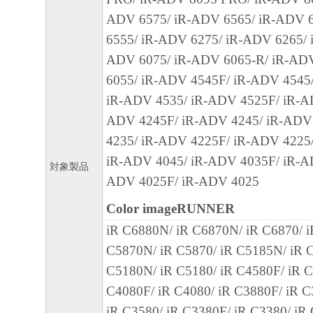
ールした時点で発効し、下記(2)または(3)
ADV 6575/ iR-ADV 6565/ iR-ADV 
まで有効に存続します。
6555/ iR-ADV 6275/ iR-ADV 6265/ 
(2) お客様は、「本ソフトウェア」および
ADV 6075/ iR-ADV 6065-R/ iR-AD
てを廃棄および消去することにより、本契
6055/ iR-ADV 4545F/ iR-ADV 4545
ることができます。
iR-ADV 4535/ iR-ADV 4525F/ iR-A
(3) お客様が本契約書のいずれかの条項に
ADV 4245F/ iR-ADV 4245/ iR-ADV
契約書は直ちに終了します。
4235/ iR-ADV 4225F/ iR-ADV 4225
(4) お客様は、上記(3)によって本契約書
iR-ADV 4045/ iR-ADV 4035F/ iR-A
やかに、「本ソフトウェア」およびその複
対象製品
ADV 4025F/ iR-ADV 4025
廃棄または消去するものとします。
(5) 上記にかかわらず、本契約書第2条、第
Color imageRUNNER
で、第8条第4項および第10条の規定は、本
iR C6880N/ iR C6870N/ iR C6870/ 
も効力を有します。
C5870N/ iR C5870/ iR C5185N/ iR C
C5180N/ iR C5180/ iR C4580F/ iR C
９．U.S. GOVERNMENT RESTRICTED RIG
C4080F/ iR C4080/ iR C3880F/ iR C
“米国政府エンドユーザー”とは、米国政府
iR C3580/ iR C3380F/ iR C3380/ iR