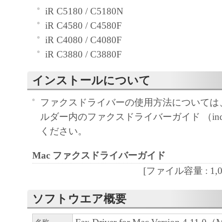
iR C5180 / C5180N
４．所有権
iR C4580 / C4580F
「本ソフトウェア」に係る権原および所有
iR C4080 / C4080F
によりキヤノンまたはキヤノンのライセン
iR C3880 / C3880F
す。
インストールについて
５．輸出
ファクスドライバーの使用方法については、［
お客様は、日本国政府または関連する外国
ルダー内のファクスドライバーガイド （index
許可等を得ることなしに、「本ソフトウェ
ください。
は一部を、直接または間接に輸出してはな
Mac ファクスドライバーガイド
６．サポートおよびアップデート
[ファイル容量 : 1,066
キヤノン、キヤノンの子会社、関係会社、
理店および販売店、並びにキヤノンのライ
ソフトウエア概要
客様による「本ソフトウェア」の使用を支
よび「本ソフトウェア」に対してアップデ
名称