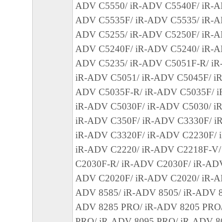
ADV C5550/ iR-ADV C5540F/ iR-A
損害を言います。）について、適用法で認
ADV C5535F/ iR-ADV C5535/ iR-A
一切の責任を負わないものとします。たと
ADV C5255/ iR-ADV C5250F/ iR-A
キヤノンのライセンサー、キヤノンの子会
ADV C5240F/ iR-ADV C5240/ iR-A
関連会社、それらの販売代理店または販売
ADV C5235/ iR-ADV C5051F-R/ iR
の可能性について知らされていた場合でも
iR-ADV C5051/ iR-ADV C5045F/ iR
(3) キヤノン、キヤノンのライセンサー、
ADV C5035F-R/ iR-ADV C5035F/ i
社、キヤノンの関連会社、それらの販売代
iR-ADV C5030F/ iR-ADV C5030/ i
店のいずれも、「本ソフトウェア」、また
iR-ADV C350F/ iR-ADV C3330F/ i
ェア」の使用に起因または関連してお客様
iR-ADV C3320F/ iR-ADV C2230F/ 
に生じたいかなる紛争についても、一切責
iR-ADV C2220/ iR-ADV C2218F-V/
のとします。
C2030F-R/ iR-ADV C2030F/ iR-ADV
ADV C2020F/ iR-ADV C2020/ iR-AD
８．契約期間
ADV 8585/ iR-ADV 8505/ iR-ADV 8
(1) 本契約書は、お客様が、『同意』を示
ADV 8285 PRO/ iR-ADV 8205 PRO
クリックした時点、または「本ソフトウェ
PRO/ iR-ADV 8095 PRO/ iR-ADV 80