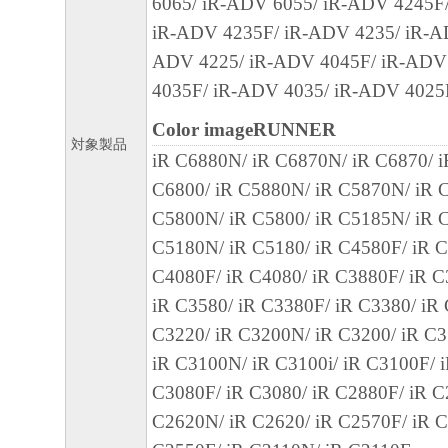
(1) 「本ソフトウェア」は、『現状のまま
6065/ iR-ADV 6055/ iR-ADV 4245F
諾されます。キヤノン、キヤノンのライセ
iR-ADV 4235F/ iR-ADV 4235/ iR-A
ンの子会社、キヤノンの関連会社、それら
ADV 4225/ iR-ADV 4045F/ iR-ADV
たは販売店のいずれも、「本ソフトウェア
4035F/ iR-ADV 4035/ iR-ADV 4025
品性および特定の目的への適合性の保証を
Color imageRUNNER
対象製品
保証も、明示たると黙示たるとを問わず一
iR C6880N/ iR C6870N/ iR C6870/ 
します。
C6800/ iR C5880N/ iR C5870N/ iR C
(2) キヤノン、キヤノンのライセンサー、
C5800N/ iR C5800/ iR C5185N/ iR C
社、キヤノンの関連会社、それらの販売代
C5180N/ iR C5180/ iR C4580F/ iR C
店のいずれも、「本ソフトウェア」の使用
C4080F/ iR C4080/ iR C3880F/ iR C
から生ずるいかなる損害（逸失利益および
iR C3580/ iR C3380F/ iR C3380/ iR
または付随的な損害を含むがこれらに限定
C3220/ iR C3200N/ iR C3200/ iR C3
損害を言います。）について、適用法で認
iR C3100N/ iR C3100i/ iR C3100F/ 
一切の責任を負わないものとします。たと
C3080F/ iR C3080/ iR C2880F/ iR C
キヤノンのライセンサー、キヤノンの子会
C2620N/ iR C2620/ iR C2570F/ iR C
関連会社、それらの販売代理店または販売