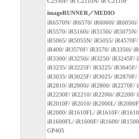
C2550F/ iR C2110N/ iR C2110F
の可能性について知らされていた場合でも
imageRUNNER／MEDIO
(3) キヤノン、キヤノンのライセンサー、
iR6570N/ iR6570/ iR6060i/ iR6050i/
社、キヤノンの関連会社、それらの販売代
iR5570/ iR5160i/ iR5150i/ iR5075N/
店のいずれも、「本ソフトウェア」、また
iR5065/ iR5055N/ iR5055/ iR4570F/
ェア」の使用に起因または関連してお客様
iR400/ iR3570F/ iR3570/ iR3350i/ iR
に生じたいかなる紛争についても、一切責
iR3300/ iR3250i/ iR3250/ iR3245F/ 
のとします。
iR3235/ iR3225F/ iR3225/ iR3045F/
８．契約期間
iR3035/ iR3025F/ iR3025/ iR2870F/ 
(1) 本契約書は、お客様が、『同意』を示
iR2810/ iR2800i/ iR2800/ iR2270F/ 
クリックした時点、または「本ソフトウェ
iR2230F/ iR2210/ iR2200i/ iR2200/ 
ールした時点で発効し、下記(2)または(3)
iR2010F/ iR2010/ iR2000L/ iR2000F
まで有効に存続します。
iR2000/ iR1610FL/ iR1610F/ iR1610
(2) お客様は、「本ソフトウェア」および
iR1600FL/ iR1600F/ iR1600/ iR1500
てを廃棄および消去することにより、本契
GP405
ることができます。