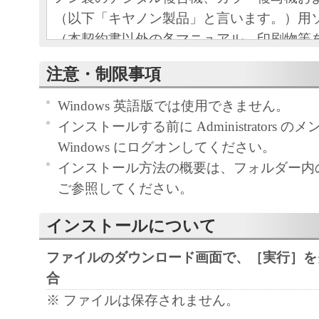
（以下「キヤノン製品」と言います。）用
（本契約書以外の各マニュアル、印刷物等
以下「本ソフトウェア」と言います。）を
注意・制限事項
めの、お客様とキヤノン株式会社（以下キ
す。）との間の契約書です。
Windows 英語版では使用できません。
お客様は、『同意』を示す下記のボタンを
インストールする前に Administrators 
点、または「本ソフトウェア」のインスト
Windows にログオンしてください。
をもって、本契約書に同意したことになり
インストール方法の概要は、フォルダー内の Rea
お客様が本契約書に同意できない場合、「
ご参照してください。
ア」を使用することはできません。
１．許諾
インストールについて
(1) キヤノンは、お客様が「キヤノン製品
ファイルのダウンロード画面で、［実行］を
のために、「キヤノン製品」に直接または
合
通じ接続される複数のコンピューター（以
※ ファイルは保存されません。
と言います。）において、「本ソフトウェ