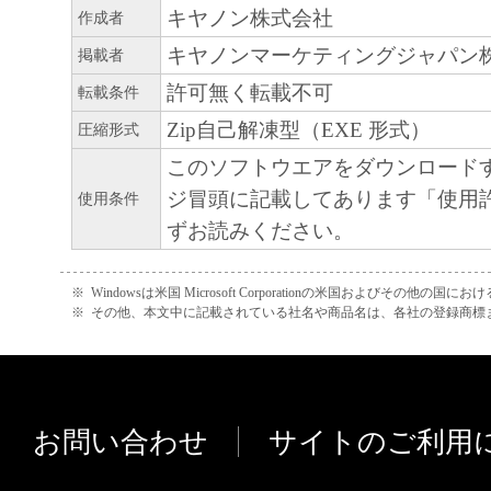
(3) お客様が本契約書のいずれかの条項に
キヤノン株式会社
作成者
契約書は直ちに終了します。
キヤノンマーケティングジャパン
掲載者
(4) お客様は、上記(3)によって本契約書
許可無く転載不可
転載条件
やかに、「本ソフトウェア」およびその複
Zip自己解凍型（EXE 形式）
圧縮形式
廃棄または消去するものとします。
(5) 上記にかかわらず、本契約書第2条、第
このソフトウエアをダウンロード
で、第8条第4項および第10条の規定は、本
ジ冒頭に記載してあります「使用
使用条件
も効力を有します。
ずお読みください。
９．U.S. GOVERNMENT RESTRICTED RIG
“米国政府エンドユーザー”とは、米国政府
※
Windowsは米国 Microsoft Corporationの米国およびその他の国
※
その他、本文中に記載されている社名や商品名は、各社の登録商標
を意味します。もしお客様が米国政府エン
る場合、以下の規定が適用されます ： The SOF
"commercial item," as that term is defined at 48
1995), consisting of "commercial computer soft
お問い合わせ
サイトのご利用
"commercial computer software documentation," 
used in 48 C.F.R. 12.212 (Sept 1995). Consiste