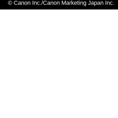
© Canon Inc./Canon Marketing Japan Inc.
12.212 and 48 C.F.R. 227.7202-1 through 227.
1995), all U.S. Government End Users shall acqu
SOFTWARE with only those rights set forth her
manufacturer is Canon Inc./30-2, Shimomaruko
ku, Tokyo 146-8501, Japan.
本条項中で使用される"the SOFTWARE"
定義される「本ソフトウェア」を意味し、
します。
10．分離可能性
本契約書のいずれかの条項またはその一部
効であると決定された場合でも、その他の
効に存続するものとします。
以 上
キヤノン株式会社