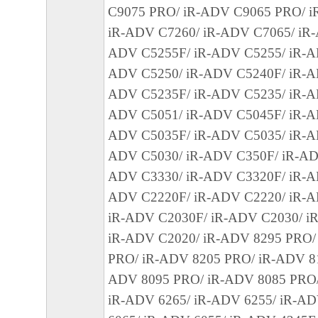
「本ソフトウェア」に係る権原および所有
C9075 PRO/ iR-ADV C9065 PRO/ i
によりキヤノンまたはキヤノンのライセン
iR-ADV C7260/ iR-ADV C7065/ iR-
す。
ADV C5255F/ iR-ADV C5255/ iR-A
５．輸出
ADV C5250/ iR-ADV C5240F/ iR-A
お客様は、日本国政府または関連する外国
ADV C5235F/ iR-ADV C5235/ iR-A
許可等を得ることなしに、「本ソフトウェ
ADV C5051/ iR-ADV C5045F/ iR-A
は一部を、直接または間接に輸出してはな
ADV C5035F/ iR-ADV C5035/ iR-A
６．サポートおよびアップデート
ADV C5030/ iR-ADV C350F/ iR-AD
キヤノン、キヤノンの子会社、関係会社、
ADV C3330/ iR-ADV C3320F/ iR-A
理店および販売店、並びにキヤノンのライ
ADV C2220F/ iR-ADV C2220/ iR-
客様による「本ソフトウェア」の使用を支
iR-ADV C2030F/ iR-ADV C2030/ i
よび「本ソフトウェア」に対してアップデ
iR-ADV C2020/ iR-ADV 8295 PRO/
正あるいはサポートを行うことについて、
PRO/ iR-ADV 8205 PRO/ iR-ADV 81
負うものではありません。
ADV 8095 PRO/ iR-ADV 8085 PRO/
７．保証の否認・免責
iR-ADV 6265/ iR-ADV 6255/ iR-AD