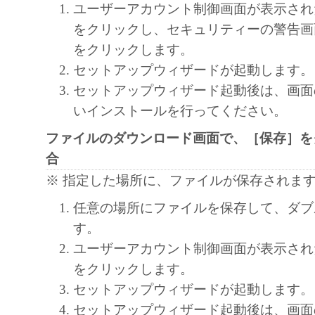
契約書においては、「本ソフトウェア」を
ユーザーアカウント制御画面が表示され
の記憶媒体上にインストールすること、ま
をクリックし、セキュリティーの警告画
ターにおいて表示すること、アクセスする
をクリックします。
実行することのいずれも含むものとします
セットアップウィザードが起動します。
非独占的権利をお客様に対して許諾します
セットアップウィザード起動後は、画面
た「指定機器」にネットワークを通じて接
いインストールを行ってください。
ューター上で、かかるコンピューターの使
ファイルのダウンロード画面で、［保存］を
「本ソフトウェア」を使用させることがで
合
るコンピューターの使用者に本契約書上の
※ 指定した場所に、ファイルが保存されま
を遵守させるとともに、その履行に関し全
任意の場所にファイルを保存して、ダブ
を条件とします。
す。
(2) お客様は、上記(1)に基づいて「本ソ
ユーザーアカウント制御画面が表示され
するためのバックアップとして、「本ソフ
をクリックします。
部、複製することができます。
セットアップウィザードが起動します。
(3) 上記(1)および(2)に定める場合を除き
セットアップウィザード起動後は、画面
ヤノンのライセンサーのいかなる知的財産