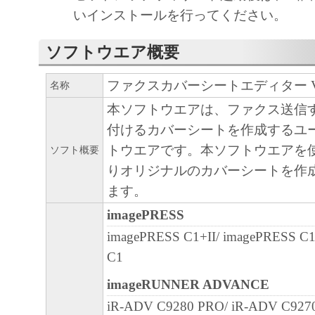
いインストールを行ってください。
と黙示たるとを問わず、本契約書によって
るいは許諾されるものではありません。
ソフトウエア概要
２．制限
(1) お客様は、再使用許諾、譲渡、販売、
ファクスカバーシートエディター Ver.
名称
くは貸与その他の方法により、第三者に「
本ソフトウエアは、ファクス送信
ア」を使用させることはできません。
付けるカバーシートを作成するユ
(2) お客様は、「本ソフトウェア」の全部
トウエアです。本ソフトウエアを
ソフト概要
正、改変、逆コンパイル、逆アセンブル、
りオリジナルのカバーシートを作
エンジニアリング等することはできません
ます。
このような行為をさせてはなりません。
imagePRESS
３．著作権表示
imagePRESS C1+II/ imagePRESS C
お客様は、「本ソフトウェア」に含まれる
C1
キヤノンのライセンサーの著作権表示を変
imageRUNNER ADVANCE
しくは削除してはなりません。
４．所有権
iR-ADV C9280 PRO/ iR-ADV C927