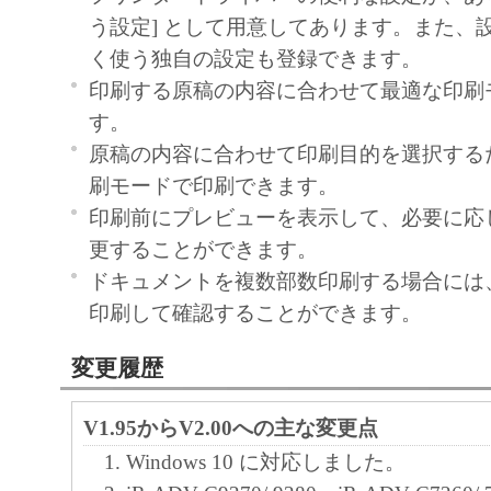
の可能性について知らされていた場合でも
う設定] として用意してあります。また、
(3) キヤノン、キヤノンのライセンサー、
く使う独自の設定も登録できます。
社、キヤノンの関連会社、それらの販売代
印刷する原稿の内容に合わせて最適な印刷
店のいずれも、「本ソフトウェア」、また
す。
ェア」の使用に起因または関連してお客様
原稿の内容に合わせて印刷目的を選択する
に生じたいかなる紛争についても、一切責
刷モードで印刷できます。
のとします。
印刷前にプレビューを表示して、必要に応
８．契約期間
更することができます。
(1) 本契約書は、お客様が、『同意』を示
ドキュメントを複数部数印刷する場合には
クリックした時点、または「本ソフトウェ
印刷して確認することができます。
ールした時点で発効し、下記(2)または(3)
変更履歴
まで有効に存続します。
(2) お客様は、「本ソフトウェア」および
V1.95からV2.00への主な変更点
てを廃棄および消去することにより、本契
Windows 10 に対応しました。
ることができます。