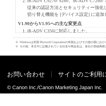
iR-ADV C9270/ 9280、iR-ADV C726
(3) お客様が本契約書のいずれかの条項に
従来の認証方法とセキュリティー強化
契約書は直ちに終了します。
切り替え機能を [デバイス設定] に追
(4) お客様は、上記(3)によって本契約書
やかに、「本ソフトウェア」およびその複
V1.90からV1.95への主な変更点
廃棄または消去するものとします。
iR-ADV C350に対応しました。
(5) 上記にかかわらず、本契約書第2条、第
iR-ADV C350において、シャープネ
で、第8条第4項および第10条の規定は、本
※
Windowsは米国 Microsoft Corporationの米国およびその他の国
した。
※
その他、本文中に記載されている社名や商品名は、各社の登録商標
も効力を有します。
iR-ADV C350において、トナー印字
９．U.S. GOVERNMENT RESTRICTED RIG
した。
“米国政府エンドユーザー”とは、米国政府
V1.70からV1.90への主な変更点
を意味します。もしお客様が米国政府エン
お問い合わせ
サイトのご利用
Windows 8.1 に対応しました。
る場合、以下の規定が適用されます ： The SOF
Windows Server 2012 R2 に対応しま
"commercial item," as that term is defined at 48
© Canon Inc./Canon Marketing Japan Inc.
ライン処理機能に対応しました。
1995), consisting of "commercial computer soft
マッチングモードのデフォルトを変更
"commercial computer software documentation," 
印刷時に「ユーザー名の確認」する画
used in 48 C.F.R. 12.212 (Sept 1995). Consiste