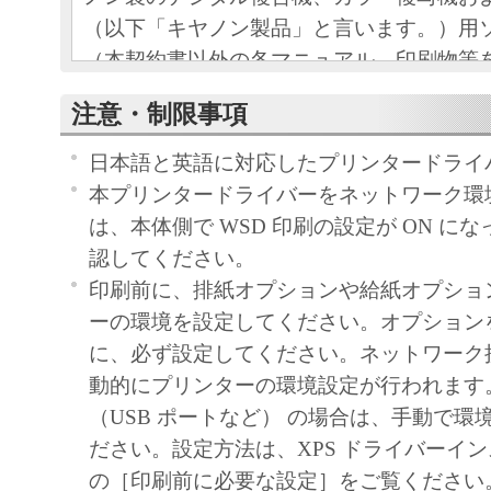
（以下「キヤノン製品」と言います。）用
（本契約書以外の各マニュアル、印刷物等
以下「本ソフトウェア」と言います。）を
注意・制限事項
めの、お客様とキヤノン株式会社（以下キ
す。）との間の契約書です。
日本語と英語に対応したプリンタードライ
お客様は、『同意』を示す下記のボタンを
本プリンタードライバーをネットワーク環
点、または「本ソフトウェア」のインスト
は、本体側で WSD 印刷の設定が ON に
をもって、本契約書に同意したことになり
認してください。
お客様が本契約書に同意できない場合、「
印刷前に、排紙オプションや給紙オプショ
ア」を使用することはできません。
ーの環境を設定してください。オプション
１．許諾
に、必ず設定してください。ネットワーク
(1) キヤノンは、お客様が「キヤノン製品
動的にプリンターの環境設定が行われます
のために、「キヤノン製品」に直接または
（USB ポートなど） の場合は、手動で環
通じ接続される複数のコンピューター（以
ださい。設定方法は、XPS ドライバーイ
と言います。）において、「本ソフトウェ
の［印刷前に必要な設定］をご覧ください