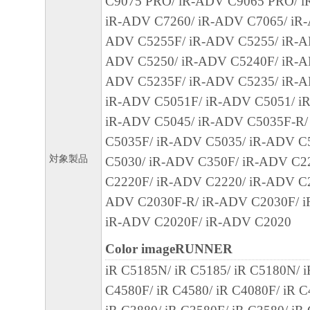
C9075 PRO/ iR-ADV C9065 PRO/ i
「本ソフトウェア」に係る権原および所有
iR-ADV C7260/ iR-ADV C7065/ iR-
によりキヤノンまたはキヤノンのライセン
ADV C5255F/ iR-ADV C5255/ iR-A
す。
ADV C5250/ iR-ADV C5240F/ iR-A
５．輸出
ADV C5235F/ iR-ADV C5235/ iR-A
お客様は、日本国政府または関連する外国
iR-ADV C5051F/ iR-ADV C5051/ i
許可等を得ることなしに、「本ソフトウェ
iR-ADV C5045/ iR-ADV C5035F-R/
は一部を、直接または間接に輸出してはな
C5035F/ iR-ADV C5035/ iR-ADV C
６．サポートおよびアップデート
対象製品
C5030/ iR-ADV C350F/ iR-ADV C2
キヤノン、キヤノンの子会社、関係会社、
C2220F/ iR-ADV C2220/ iR-ADV C2
理店および販売店、並びにキヤノンのライ
ADV C2030F-R/ iR-ADV C2030F/ i
客様による「本ソフトウェア」の使用を支
iR-ADV C2020F/ iR-ADV C2020
よび「本ソフトウェア」に対してアップデ
Color imageRUNNER
正あるいはサポートを行うことについて、
iR C5185N/ iR C5185/ iR C5180N/ i
負うものではありません。
C4580F/ iR C4580/ iR C4080F/ iR C
７．保証の否認・免責