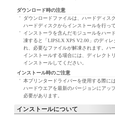
契約書においては、「本ソフトウェア」を
ダウンロード時の注意
の記憶媒体上にインストールすること、ま
ターにおいて表示すること、アクセスする
ダウンロードファイルは、ハードディス
実行することのいずれも含むものとします
ハードディスクからインストールを行っ
非独占的権利をお客様に対して許諾します
インストーラを含んだモジュールをハー
た「指定機器」にネットワークを通じて接
凍すると「LIPSLX XPS V2.00」のデ
ューター上で、かかるコンピューターの使
れ、必要なファイルが解凍されます。ハ
「本ソフトウェア」を使用させることがで
インストールする場合には、ディレクト
るコンピューターの使用者に本契約書上の
インストールしてください。
を遵守させるとともに、その履行に関し全
インストール時のご注意
を条件とします。
本プリンタードライバーを使用する際に
(2) お客様は、上記(1)に基づいて「本ソ
ハードウエアを最新のバージョンにアッ
するためのバックアップとして、「本ソフ
必要があります。
部、複製することができます。
(3) 上記(1)および(2)に定める場合を除き
インストールについて
ヤノンのライセンサーのいかなる知的財産