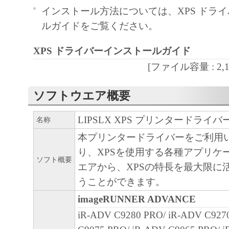
インストール方法については、XPS ドラ
と黙示たるとを問わず、本契約書によって
ルガイドをご覧ください。
るいは許諾されるものではありません。
２．制限
XPS ドライバーインストールガイド
(1) お客様は、再使用許諾、譲渡、販売、
[ファイル容量 : 2,162
くは貸与その他の方法により、第三者に「
ア」を使用させることはできません。
ソフトウエア概要
(2) お客様は、「本ソフトウェア」の全部
正、改変、逆コンパイル、逆アセンブル、
LIPSLX XPS プリンタードライバー 
名称
エンジニアリング等することはできません
本プリンタードライバーをご利用
このような行為をさせてはなりません。
り、XPSを使用する各種アプリケ
ソフト概要
３．著作権表示
エアから、XPSの特長を最大限に
お客様は、「本ソフトウェア」に含まれる
うことができます。
キヤノンのライセンサーの著作権表示を変
imageRUNNER ADVANCE
しくは削除してはなりません。
iR-ADV C9280 PRO/ iR-ADV C927
４．所有権