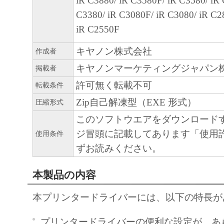
iR C3880/ iR C3580F/ iR C3580/ iR
(1) 「本ソフトウェア」は、『現状のまま
C3380/ iR C3080F/ iR C3080/ iR C2
諾されます。キヤノン、キヤノンのライセ
iR C2550F
ンの子会社、キヤノンの関連会社、それら
たは販売店のいずれも、「本ソフトウェア
キヤノン株式会社
作成者
品性および特定の目的への適合性の保証を
キヤノンマーケティングジャパン
掲載者
保証も、明示たると黙示たるとを問わず一
許可無く転載不可
転載条件
します。
Zip自己解凍型（EXE 形式）
(2) キヤノン、キヤノンのライセンサー、
圧縮形式
社、キヤノンの関連会社、それらの販売代
このソフトウエアをダウンロード
店のいずれも、「本ソフトウェア」の使用
ジ冒頭に記載してあります「使用
使用条件
から生ずるいかなる損害（逸失利益および
ずお読みください。
または付随的な損害を含むがこれらに限定
本製品の内容
損害を言います。）について、適用法で認
一切の責任を負わないものとします。たと
本プリンタードライバーには、以下の特長が
キヤノンのライセンサー、キヤノンの子会
関連会社、それらの販売代理店または販売
プリンタードライバーの便利な設定が、あら