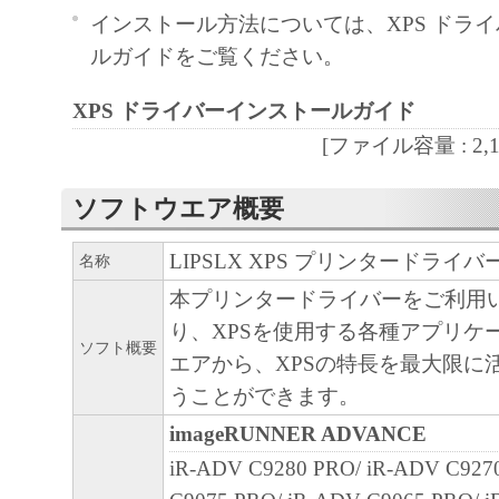
インストール方法については、XPS ドラ
と黙示たるとを問わず、本契約書によって
ルガイドをご覧ください。
るいは許諾されるものではありません。
２．制限
XPS ドライバーインストールガイド
(1) お客様は、再使用許諾、譲渡、販売、
[ファイル容量 : 2,162
くは貸与その他の方法により、第三者に「
ア」を使用させることはできません。
ソフトウエア概要
(2) お客様は、「本ソフトウェア」の全部
正、改変、逆コンパイル、逆アセンブル、
LIPSLX XPS プリンタードライバー 
名称
エンジニアリング等することはできません
本プリンタードライバーをご利用
このような行為をさせてはなりません。
り、XPSを使用する各種アプリケ
ソフト概要
３．著作権表示
エアから、XPSの特長を最大限に
お客様は、「本ソフトウェア」に含まれる
うことができます。
キヤノンのライセンサーの著作権表示を変
imageRUNNER ADVANCE
しくは削除してはなりません。
iR-ADV C9280 PRO/ iR-ADV C927
４．所有権