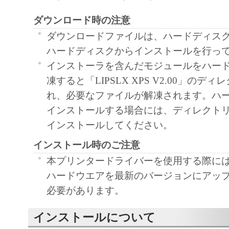
契約書においては、「本ソフトウェア」を
ダウンロード時の注意
の記憶媒体上にインストールすること、ま
ターにおいて表示すること、アクセスする
ダウンロードファイルは、ハードディス
実行することのいずれも含むものとします
ハードディスクからインストールを行っ
非独占的権利をお客様に対して許諾します
インストーラを含んだモジュールをハー
た「指定機器」にネットワークを通じて接
凍すると「LIPSLX XPS V2.00」のデ
ューター上で、かかるコンピューターの使
れ、必要なファイルが解凍されます。ハ
「本ソフトウェア」を使用させることがで
インストールする場合には、ディレクト
るコンピューターの使用者に本契約書上の
インストールしてください。
を遵守させるとともに、その履行に関し全
インストール時のご注意
を条件とします。
本プリンタードライバーを使用する際に
(2) お客様は、上記(1)に基づいて「本ソ
ハードウエアを最新のバージョンにアッ
するためのバックアップとして、「本ソフ
必要があります。
部、複製することができます。
(3) 上記(1)および(2)に定める場合を除き
インストールについて
ヤノンのライセンサーのいかなる知的財産