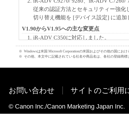
iR-ADV C9270/ 9280、iR-ADV C726
(3) お客様が本契約書のいずれかの条項に
従来の認証方法とセキュリティー強化
契約書は直ちに終了します。
切り替え機能を [デバイス設定] に追
(4) お客様は、上記(3)によって本契約書
やかに、「本ソフトウェア」およびその複
V1.90からV1.95への主な変更点
廃棄または消去するものとします。
iR-ADV C350に対応しました。
(5) 上記にかかわらず、本契約書第2条、第
iR-ADV C350において、シャープネ
で、第8条第4項および第10条の規定は、本
※
Windowsは米国 Microsoft Corporationの米国およびその他の国
した。
※
その他、本文中に記載されている社名や商品名は、各社の登録商標
も効力を有します。
iR-ADV C350において、トナー印字
９．U.S. GOVERNMENT RESTRICTED RIG
した。
“米国政府エンドユーザー”とは、米国政府
V1.70からV1.90への主な変更点
を意味します。もしお客様が米国政府エン
お問い合わせ
サイトのご利用
Windows 8.1 に対応しました。
る場合、以下の規定が適用されます ： The SOF
Windows Server 2012 R2 に対応しま
"commercial item," as that term is defined at 48
© Canon Inc./Canon Marketing Japan Inc.
ライン処理機能に対応しました。
1995), consisting of "commercial computer soft
マッチングモードのデフォルトを変更
"commercial computer software documentation," 
印刷時に「ユーザー名の確認」する画
used in 48 C.F.R. 12.212 (Sept 1995). Consiste