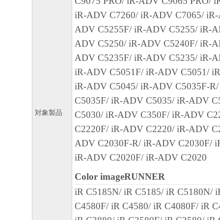
C9075 PRO/ iR-ADV C9065 PRO/ i
「本ソフトウェア」に係る権原および所有
iR-ADV C7260/ iR-ADV C7065/ iR-
によりキヤノンまたはキヤノンのライセン
ADV C5255F/ iR-ADV C5255/ iR-A
す。
ADV C5250/ iR-ADV C5240F/ iR-A
５．輸出
ADV C5235F/ iR-ADV C5235/ iR-A
お客様は、日本国政府または関連する外国
iR-ADV C5051F/ iR-ADV C5051/ i
許可等を得ることなしに、「本ソフトウェ
iR-ADV C5045/ iR-ADV C5035F-R/
は一部を、直接または間接に輸出してはな
C5035F/ iR-ADV C5035/ iR-ADV C
６．サポートおよびアップデート
対象製品
C5030/ iR-ADV C350F/ iR-ADV C2
キヤノン、キヤノンの子会社、関係会社、
C2220F/ iR-ADV C2220/ iR-ADV C2
理店および販売店、並びにキヤノンのライ
ADV C2030F-R/ iR-ADV C2030F/ i
客様による「本ソフトウェア」の使用を支
iR-ADV C2020F/ iR-ADV C2020
よび「本ソフトウェア」に対してアップデ
Color imageRUNNER
正あるいはサポートを行うことについて、
iR C5185N/ iR C5185/ iR C5180N/ i
負うものではありません。
C4580F/ iR C4580/ iR C4080F/ iR C
７．保証の否認・免責