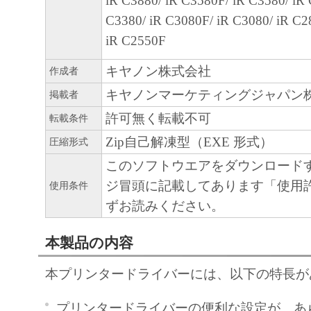
iR C3880/ iR C3580F/ iR C3580/ iR
(1) 「本ソフトウェア」は、『現状のまま
C3380/ iR C3080F/ iR C3080/ iR C2
諾されます。キヤノン、キヤノンのライセ
iR C2550F
ンの子会社、キヤノンの関連会社、それら
たは販売店のいずれも、「本ソフトウェア
キヤノン株式会社
作成者
品性および特定の目的への適合性の保証を
キヤノンマーケティングジャパン
掲載者
保証も、明示たると黙示たるとを問わず一
許可無く転載不可
転載条件
します。
Zip自己解凍型（EXE 形式）
(2) キヤノン、キヤノンのライセンサー、
圧縮形式
社、キヤノンの関連会社、それらの販売代
このソフトウエアをダウンロード
店のいずれも、「本ソフトウェア」の使用
ジ冒頭に記載してあります「使用
使用条件
から生ずるいかなる損害（逸失利益および
ずお読みください。
または付随的な損害を含むがこれらに限定
本製品の内容
損害を言います。）について、適用法で認
一切の責任を負わないものとします。たと
本プリンタードライバーには、以下の特長が
キヤノンのライセンサー、キヤノンの子会
関連会社、それらの販売代理店または販売
プリンタードライバーの便利な設定が、あら