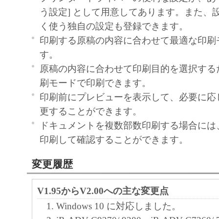
の可能性について知らされていた場合でも
う設定] として用意してあります。また、
(3) キヤノン、キヤノンのライセンサー、
く使う独自の設定も登録できます。
社、キヤノンの関連会社、それらの販売代
印刷する原稿の内容に合わせて最適な印刷
店のいずれも、「本ソフトウェア」、また
す。
ェア」の使用に起因または関連してお客様
原稿の内容に合わせて印刷目的を選択する
に生じたいかなる紛争についても、一切責
刷モードで印刷できます。
のとします。
印刷前にプレビューを表示して、必要に応
８．契約期間
更することができます。
(1) 本契約書は、お客様が、『同意』を示
ドキュメントを複数部数印刷する場合には
クリックした時点、または「本ソフトウェ
印刷して確認することができます。
ールした時点で発効し、下記(2)または(3)
変更履歴
まで有効に存続します。
(2) お客様は、「本ソフトウェア」および
V1.95からV2.00への主な変更点
てを廃棄および消去することにより、本契
Windows 10 に対応しました。
ることができます。