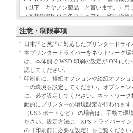
（以下「キヤノン製品」と言います。）用
（本契約書以外の各マニュアル、印刷物等
以下「本ソフトウェア」と言います。）を
注意・制限事項
めの、お客様とキヤノン株式会社（以下キ
す。）との間の契約書です。
日本語と英語に対応したプリンタードライ
お客様は、『同意』を示す下記のボタンを
本プリンタードライバーをネットワーク環
点、または「本ソフトウェア」のインスト
は、本体側で WSD 印刷の設定が ON に
をもって、本契約書に同意したことになり
認してください。
お客様が本契約書に同意できない場合、「
印刷前に、排紙オプションや給紙オプショ
ア」を使用することはできません。
ーの環境を設定してください。オプション
１．許諾
に、必ず設定してください。ネットワーク
(1) キヤノンは、お客様が「キヤノン製品
動的にプリンターの環境設定が行われます
のために、「キヤノン製品」に直接または
（USB ポートなど） の場合は、手動で環
通じ接続される複数のコンピューター（以
ださい。設定方法は、XPS ドライバーイ
と言います。）において、「本ソフトウェ
の［印刷前に必要な設定］をご覧ください