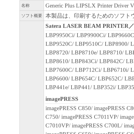
客様による「本ソフトウェア」の使用を支
Generic Plus LIPSLX Printer Driver
名称
よび「本ソフトウェア」に対してアップデ
本製品は、印刷するためのソフト
ソフト概要
正あるいはサポートを行うことについて、
Satera LASER BEAM PRINTER
負うものではありません。
LBP9950Ci/ LBP9900Ci/ LBP9660C
LBP9520C/ LBP9510C/ LBP8900/ L
７．保証の否認・免責
LBP8720/ LBP8710e/ LBP8710/ LB
(1) 「本ソフトウェア」は、『現状のまま
LBP8610/ LBP843Ci/ LBP842C/ LB
諾されます。キヤノン、キヤノンのライセ
LBP7600C/ LBP712Ci/ LBP6710i/ 
ンの子会社、キヤノンの関連会社、それら
LBP6600/ LBP654C/ LBP652C/ LBP
たは販売店のいずれも、「本ソフトウェア
LBP441e/ LBP441/ LBP352i/ LBP35
品性および特定の目的への適合性の保証を
保証も、明示たると黙示たるとを問わず一
imagePRESS
します。
imagePRESS C850/ imagePRESS C8
(2) キヤノン、キヤノンのライセンサー、
C750/ imagePRESS C7011VP/ imag
社、キヤノンの関連会社、それらの販売代
C7010VP/ imagePRESS C700L/ ima
店のいずれも、「本ソフトウェア」の使用