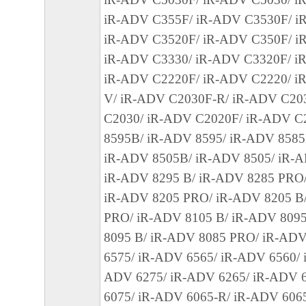
(1) 本契約書は、お客様が、『同意』を示
iR-ADV C355F/ iR-ADV C3530F/ i
クリックした時点、または「本ソフトウェ
iR-ADV C3520F/ iR-ADV C350F/ i
ールした時点で発効し、下記(2)または(3)
iR-ADV C3330/ iR-ADV C3320F/ i
まで有効に存続します。
iR-ADV C2220F/ iR-ADV C2220/ i
(2) お客様は、「本ソフトウェア」および
V/ iR-ADV C2030F-R/ iR-ADV C20
てを廃棄および消去することにより、本契
C2030/ iR-ADV C2020F/ iR-ADV C
ることができます。
8595B/ iR-ADV 8595/ iR-ADV 8585
(3) お客様が本契約書のいずれかの条項に
iR-ADV 8505B/ iR-ADV 8505/ iR-
契約書は直ちに終了します。
iR-ADV 8295 B/ iR-ADV 8285 PRO/
(4) お客様は、上記(3)によって本契約書
iR-ADV 8205 PRO/ iR-ADV 8205 B
やかに、「本ソフトウェア」およびその複
PRO/ iR-ADV 8105 B/ iR-ADV 809
廃棄または消去するものとします。
8095 B/ iR-ADV 8085 PRO/ iR-ADV
(5) 上記にかかわらず、本契約書第2条、第
6575/ iR-ADV 6565/ iR-ADV 6560/ 
で、第8条第4項および第10条の規定は、本
ADV 6275/ iR-ADV 6265/ iR-ADV 
も効力を有します。
6075/ iR-ADV 6065-R/ iR-ADV 606