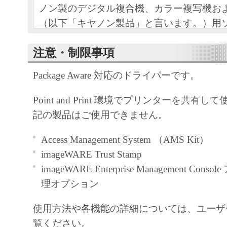
ノン製のデジタル複合機、カラー複写機お
（以下「キヤノン製品」と言います。）用
（本契約書以外の各マニュアル、印刷物等
注意・制限事項
以下「本ソフトウェア」と言います。）を
めの、お客様とキヤノン株式会社（以下キ
Package Aware 対応のドライバーです。
す。）との間の契約書です。
Point and Print 環境でプリンターを共有
お客様は、『同意』を示す下記のボタンを
記の製品はご使用できません。
点、または「本ソフトウェア」のインスト
をもって、本契約書に同意したことになり
Access Management System （AMS Kit）
お客様が本契約書に同意できない場合、「
imageWARE Trust Stamp
ア」を使用することはできません。
imageWARE Enterprise Management Co
理オプション
１．許諾
(1) キヤノンは、お客様が「キヤノン製品
使用方法や各機能の詳細については、ユーザ
のために、「キヤノン製品」に直接または
覧ください。