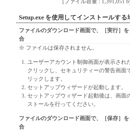
部、複製することができます。
[ファイル容量 : 1,391,051 by
(3) 上記(1)および(2)に定める場合を除き
Setup.exe を使用してインストールする
ヤノンのライセンサーのいかなる知的財産
と黙示たるとを問わず、本契約書によって
ファイルのダウンロード画面で、［実行］を
るいは許諾されるものではありません。
合
※ ファイルは保存されません。
２．制限
(1) お客様は、再使用許諾、譲渡、販売、
ユーザーアカウント制御画面が表示され
くは貸与その他の方法により、第三者に「
クリックし、セキュリティーの警告画面
ア」を使用させることはできません。
リックします。
(2) お客様は、「本ソフトウェア」の全部
セットアップウィザードが起動します。
正、改変、逆コンパイル、逆アセンブル、
セットアップウィザード起動後は、画面
エンジニアリング等することはできません
ストールを行ってください。
このような行為をさせてはなりません。
ファイルのダウンロード画面で、［保存］を
３．著作権表示
合
お客様は、「本ソフトウェア」に含まれる