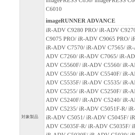
imagePRESS C650/ imagePRESS C6
から生ずるいかなる損害（逸失利益および
C6010
または付随的な損害を含むがこれらに限定
imageRUNNER ADVANCE
損害を言います。）について、適用法で認
iR-ADV C9280 PRO/ iR-ADV C927
一切の責任を負わないものとします。たと
C9075 PRO/ iR-ADV C9065 PRO/ i
キヤノンのライセンサー、キヤノンの子会
iR-ADV C7570/ iR-ADV C7565/ iR-
関連会社、それらの販売代理店または販売
ADV C7260/ iR-ADV C7065/ iR-AD
の可能性について知らされていた場合でも
ADV C5560F/ iR-ADV C5560/ iR-A
(3) キヤノン、キヤノンのライセンサー、
ADV C5550/ iR-ADV C5540F/ iR-A
社、キヤノンの関連会社、それらの販売代
ADV C5535F/ iR-ADV C5535/ iR-A
店のいずれも、「本ソフトウェア」、また
ADV C5255/ iR-ADV C5250F/ iR-A
ェア」の使用に起因または関連してお客様
ADV C5240F/ iR-ADV C5240/ iR-A
に生じたいかなる紛争についても、一切責
ADV C5235/ iR-ADV C5051F-R/ iR
のとします。
対象製品
iR-ADV C5051/ iR-ADV C5045F/ iR
ADV C5035F-R/ iR-ADV C5035F/ i
８．契約期間
iR-ADV C5030F/ iR-ADV C5030/ iR