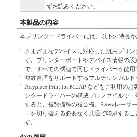
ずお読みください。
10．分離可能性
本製品の内容
本契約書のいずれかの条項またはその一部
効であると決定された場合でも、その他の
本プリンタードライバーには、以下の特長が
効に存続するものとします。
さまざまなデバイスに対応した汎用プリン
以 上
す。プリンターポートやデバイス情報の設
で、すべての機種で同じドライバーを使用
キヤノン株式会社
複数言語をサポートするマルチリンガルド
No. I010G016976
Anyplace Print for MEAP などをご
ンタードライバーの構成プロファイルで「
すると、複数機種の複合機、Sateraレー
ーを切り替える必要なく共通で印刷するこ
す。