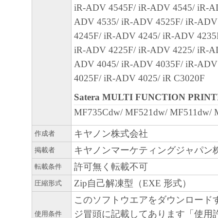
９．U.S. GOVERNMENT RESTRICTED RIG
iR-ADV 4545F/ iR-ADV 4545/ iR-A
“米国政府エンドユーザー”とは、米国政府
ADV 4535/ iR-ADV 4525F/ iR-ADV
を意味します。もしお客様が米国政府エン
4245F/ iR-ADV 4245/ iR-ADV 4235
る場合、以下の規定が適用されます ： The SOF
iR-ADV 4225F/ iR-ADV 4225/ iR-A
"commercial item," as that term is defined at 48
ADV 4045/ iR-ADV 4035F/ iR-ADV
1995), consisting of "commercial computer soft
4025F/ iR-ADV 4025/ iR C3020F
"commercial computer software documentation," 
Satera MULTI FUNCTION PRIN
used in 48 C.F.R. 12.212 (Sept 1995). Consiste
MF735Cdw/ MF521dw/ MF511dw/ 
12.212 and 48 C.F.R. 227.7202-1 through 227.
1995), all U.S. Government End Users shall acqu
キヤノン株式会社
作成者
SOFTWARE with only those rights set forth her
キヤノンマーケティングジャパン
掲載者
manufacturer is Canon Inc./30-2, Shimomaruko
許可無く転載不可
転載条件
ku, Tokyo 146-8501, Japan.
Zip自己解凍型（EXE 形式）
圧縮形式
本条項中で使用される"the SOFTWARE"
このソフトウエアをダウンロード
定義される「本ソフトウェア」を意味し、
ジ冒頭に記載してあります「使用
使用条件
します。