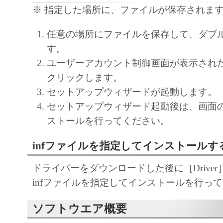
※ 指定した場所に、ファイルが保存されま
キヤノンのライセンサーの著作権表示を変
しくは削除してはなりません。
任意の場所にファイルを保存して、ダブ
す。
４．所有権
ユーザーアカウント制御画面が表示され
「本ソフトウェア」に係る権原および所有
クリックします。
によりキヤノンまたはキヤノンのライセン
セットアップウィザードが起動します。
す。
セットアップウィザード起動後は、画面
５．輸出
ストールを行ってください。
お客様は、日本国政府または関連する外国
infファイルを指定してインストールす
許可等を得ることなしに、「本ソフトウェ
は一部を、直接または間接に輸出してはな
ドライバーをダウンロードした後に［Drive
infファイルを指定してインストールを行っ
６．サポートおよびアップデート
キヤノン、キヤノンの子会社、関係会社、
ソフトウエア概要
理店および販売店、並びにキヤノンのライ