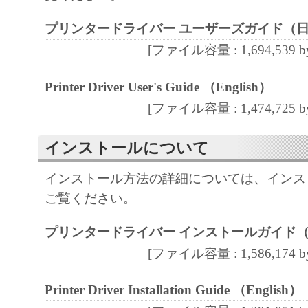
通じ接続される複数のコンピューター（以
プリンタードライバー ユーザーズガイド（
と言います。）において、「本ソフトウェ
契約書においては、「本ソフトウェア」を
[ファイル容量 : 1,694,539 by
の記憶媒体上にインストールすること、ま
Printer Driver User's Guide （English）
ターにおいて表示すること、アクセスする
[ファイル容量 : 1,474,725 by
実行することのいずれも含むものとします
非独占的権利をお客様に対して許諾します
インストールについて
た「指定機器」にネットワークを通じて接
ューター上で、かかるコンピューターの使
インストール方法の詳細については、インス
「本ソフトウェア」を使用させることがで
ご覧ください。
るコンピューターの使用者に本契約書上の
を遵守させるとともに、その履行に関し全
プリンタードライバー インストールガイド
を条件とします。
[ファイル容量 : 1,586,174 by
(2) お客様は、上記(1)に基づいて「本ソ
するためのバックアップとして、「本ソフ
Printer Driver Installation Guide （English）