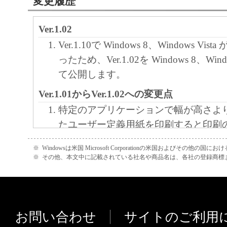
変更履歴
Ver.1.02
Ver.1.10で Windows 8、Windows V
ったため、Ver.1.02を Windows 8、Wind
て公開します。
Ver.1.01からVer.1.02への変更点
特定のアプリケーションで幅が高さよ
たユーザー定義用紙を印刷すると印刷
なる不具合に対応しました。
※
Windowsは米国 Microsoft Corporationの米国およびその他の国
特定の機種において、横向きの長尺用
※
その他、本文中に記載されている社名や商品名は、各社の登録商標
されない不具合に対応しました。
Ver.1.01
新規掲載
お問い合わせ
サイトのご利用