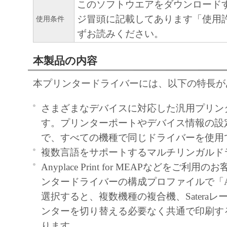
このソフトウエアをダウンロード
９．U.S. GOVERNMENT RESTRICTED RIG
ジ冒頭に記載してあります「使用
“米国政府エンドユーザー”とは、米国政府
使用条件
ずお読みください。
を意味します。もしお客様が米国政府エン
る場合、以下の規定が適用されます ： The SOF
本製品の内容
"commercial item," as that term is defined at 48
1995), consisting of "commercial computer soft
本プリンタードライバーには、以下の特長が
"commercial computer software documentation," 
used in 48 C.F.R. 12.212 (Sept 1995). Consiste
さまざまなデバイスに対応した汎用プリン
12.212 and 48 C.F.R. 227.7202-1 through 227.
す。プリンターポートやデバイス情報の設
1995), all U.S. Government End Users shall acqu
で、すべての機種で同じドライバーを使用
SOFTWARE with only those rights set forth her
複数言語をサポートするマルチリンガルド
manufacturer is Canon Inc./30-2, Shimomaruko
Anyplace Print for MEAPなどをご利
ku, Tokyo 146-8501, Japan.
ンタードライバーの構成プロファイルで「Anypl
本条項中で使用される"the SOFTWARE"
選択すると、複数機種の複合機、Satera
定義される「本ソフトウェア」を意味し、
ンターを切り替える必要なく共通で印刷す
します。
ります。