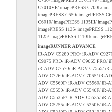
C750/ imagePRESS C7011VP/ imag
客様による「本ソフトウェア」の使用を支
C7010VP/ imagePRESS C700L/ ima
よび「本ソフトウェア」に対してアップデ
imagePRESS C650/ imagePRESS C6
正あるいはサポートを行うことについて、
C6010/ imagePRESS 1135III/ image
負うものではありません。
imagePRESS 1135/ imagePRESS 112
1125/ imagePRESS 1110II/ imagePR
７．保証の否認・免責
(1) 「本ソフトウェア」は、『現状のまま
imageRUNNER ADVANCE
諾されます。キヤノン、キヤノンのライセ
iR-ADV C9280 PRO/ iR-ADV C927
ンの子会社、キヤノンの関連会社、それら
C9075 PRO/ iR-ADV C9065 PRO/ i
たは販売店のいずれも、「本ソフトウェア
iR-ADV C7570/ iR-ADV C7565/ iR-
品性および特定の目的への適合性の保証を
ADV C7260/ iR-ADV C7065/ iR-AD
保証も、明示たると黙示たるとを問わず一
ADV C5560F/ iR-ADV C5560/ iR-A
します。
ADV C5550/ iR-ADV C5540F/ iR-A
(2) キヤノン、キヤノンのライセンサー、
ADV C5535F/ iR-ADV C5535/ iR-A
社、キヤノンの関連会社、それらの販売代
ADV C5255/ iR-ADV C5250F/ iR-A
店のいずれも、「本ソフトウェア」の使用
ADV C5240F/ iR-ADV C5240/ iR-A