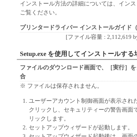
インストール方法の詳細については、インス
通じ接続される複数のコンピューター（以
ご覧ください。
と言います。）において、「本ソフトウェ
契約書においては、「本ソフトウェア」を
プリンタードライバー インストールガイド
の記憶媒体上にインストールすること、ま
[ファイル容量 : 2,112,619 by
ターにおいて表示すること、アクセスする
実行することのいずれも含むものとします
Setup.exe を使用してインストールする
非独占的権利をお客様に対して許諾します
た「指定機器」にネットワークを通じて接
ファイルのダウンロード画面で、［実行］を
ューター上で、かかるコンピューターの使
合
「本ソフトウェア」を使用させることがで
※ ファイルは保存されません。
るコンピューターの使用者に本契約書上の
ユーザーアカウント制御画面が表示され
を遵守させるとともに、その履行に関し全
クリックし、セキュリティーの警告画面
を条件とします。
リックします。
(2) お客様は、上記(1)に基づいて「本ソ
セットアップウィザードが起動します。
するためのバックアップとして、「本ソフ
セットアップウィザード起動後は、画面