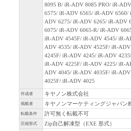
(1) 本契約書は、お客様が、『同意』を示
8095 B/ iR-ADV 8085 PRO/ iR-ADV
クリックした時点、または「本ソフトウェ
6575/ iR-ADV 6565/ iR-ADV 6560/ 
ールした時点で発効し、下記(2)または(3)
ADV 6275/ iR-ADV 6265/ iR-ADV 
まで有効に存続します。
6075/ iR-ADV 6065-R/ iR-ADV 606
(2) お客様は、「本ソフトウェア」および
iR-ADV 4545F/ iR-ADV 4545/ iR-A
てを廃棄および消去することにより、本契
ADV 4535/ iR-ADV 4525F/ iR-ADV
ることができます。
4245F/ iR-ADV 4245/ iR-ADV 4235
(3) お客様が本契約書のいずれかの条項に
iR-ADV 4225F/ iR-ADV 4225/ iR-A
契約書は直ちに終了します。
ADV 4045/ iR-ADV 4035F/ iR-ADV
(4) お客様は、上記(3)によって本契約書
4025F/ iR-ADV 4025
やかに、「本ソフトウェア」およびその複
キヤノン株式会社
廃棄または消去するものとします。
作成者
(5) 上記にかかわらず、本契約書第2条、第
キヤノンマーケティングジャパン
掲載者
で、第8条第4項および第10条の規定は、本
許可無く転載不可
転載条件
も効力を有します。
Zip自己解凍型（EXE 形式）
圧縮形式