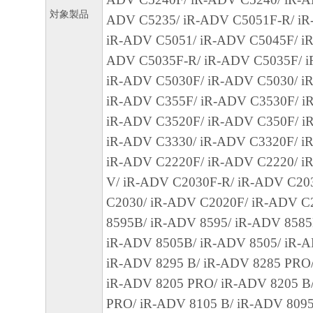
対象製品
から生ずるいかなる損害（逸失利益および
ADV C5235/ iR-ADV C5051F-R/ iR
または付随的な損害を含むがこれらに限定
iR-ADV C5051/ iR-ADV C5045F/ iR
損害を言います。）について、適用法で認
ADV C5035F-R/ iR-ADV C5035F/ i
一切の責任を負わないものとします。たと
iR-ADV C5030F/ iR-ADV C5030/ iR
キヤノンのライセンサー、キヤノンの子会
iR-ADV C355F/ iR-ADV C3530F/ i
関連会社、それらの販売代理店または販売
iR-ADV C3520F/ iR-ADV C350F/ i
の可能性について知らされていた場合でも
iR-ADV C3330/ iR-ADV C3320F/ i
(3) キヤノン、キヤノンのライセンサー、
iR-ADV C2220F/ iR-ADV C2220/ i
社、キヤノンの関連会社、それらの販売代
V/ iR-ADV C2030F-R/ iR-ADV C20
店のいずれも、「本ソフトウェア」、また
C2030/ iR-ADV C2020F/ iR-ADV C
ェア」の使用に起因または関連してお客様
8595B/ iR-ADV 8595/ iR-ADV 8585
に生じたいかなる紛争についても、一切責
iR-ADV 8505B/ iR-ADV 8505/ iR-
のとします。
iR-ADV 8295 B/ iR-ADV 8285 PRO/
iR-ADV 8205 PRO/ iR-ADV 8205 B
８．契約期間
PRO/ iR-ADV 8105 B/ iR-ADV 809