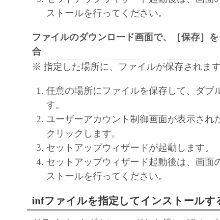
部、複製することができます。
ストールを行ってください。
(3) 上記(1)および(2)に定める場合を除き
ヤノンのライセンサーのいかなる知的財産
ファイルのダウンロード画面で、［保存］を
と黙示たるとを問わず、本契約書によって
合
るいは許諾されるものではありません。
※ 指定した場所に、ファイルが保存されま
２．制限
任意の場所にファイルを保存して、ダブ
(1) お客様は、再使用許諾、譲渡、販売、
す。
くは貸与その他の方法により、第三者に「
ユーザーアカウント制御画面が表示され
ア」を使用させることはできません。
クリックします。
(2) お客様は、「本ソフトウェア」の全部
セットアップウィザードが起動します。
正、改変、逆コンパイル、逆アセンブル、
セットアップウィザード起動後は、画面
エンジニアリング等することはできません
ストールを行ってください。
このような行為をさせてはなりません。
infファイルを指定してインストールす
３．著作権表示
お客様は、「本ソフトウェア」に含まれる