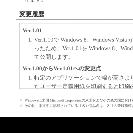
10．分離可能性
変更履歴
本契約書のいずれかの条項またはその一部
Ver.1.01
効であると決定された場合でも、その他の
効に存続するものとします。
Ver.1.10で Windows 8、Windows V
ったため、Ver.1.01を Windows 8、Wind
以 上
て公開します。
キヤノン株式会社
Ver.1.00からVer.1.01への変更点
特定のアプリケーションで幅が高さよ
No. 026373
たユーザー定義用紙を印刷すると印刷
なる不具合に対応しました。
※
Windowsは米国 Microsoft Corporationの米国およびその他の国
Ver.1.00
※
その他、本文中に記載されている社名や商品名は、各社の登録商標
新規掲載