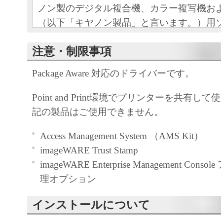
ノン製のデジタル複合機、カラー複写機お
（以下「キヤノン製品」と言います。）用
（本契約書以外の各マニュアル、印刷物等
注意・制限事項
以下「本ソフトウェア」と言います。）を
めの、お客様とキヤノン株式会社（以下キ
Package Aware 対応のドライバーです。
す。）との間の契約書です。
Point and Print環境でプリンターを共有
お客様は、『同意』を示す下記のボタンを
記の製品はご使用できません。
点、または「本ソフトウェア」のインスト
をもって、本契約書に同意したことになり
Access Management System （AMS Kit）
お客様が本契約書に同意できない場合、「
imageWARE Trust Stamp
ア」を使用することはできません。
imageWARE Enterprise Management Co
理オプション
１．許諾
(1) キヤノンは、お客様が「キヤノン製品
インストールについて
のために、「キヤノン製品」に直接または