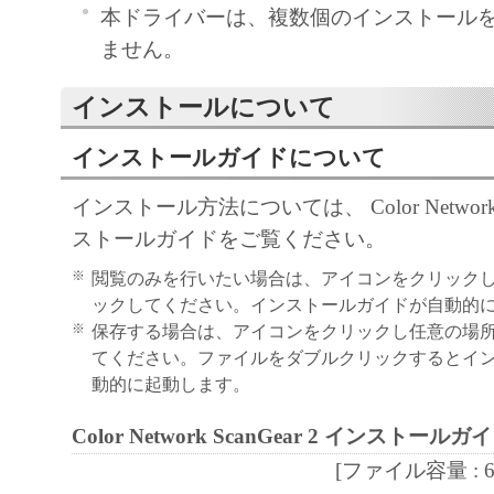
「本ソフトウェア」に係る権原および所有
本ドライバーは、複数個のインストール
によりキヤノンまたはキヤノンのライセン
ません。
す。
インストールについて
５．輸出
お客様は、日本国政府または関連する外国
インストールガイドについて
許可等を得ることなしに、「本ソフトウェ
インストール方法については、 Color Network S
は一部を、直接または間接に輸出してはな
ストールガイドをご覧ください。
６．サポートおよびアップデート
キヤノン、キヤノンの子会社、関係会社、
※
閲覧のみを行いたい場合は、アイコンをクリック
理店および販売店、並びにキヤノンのライ
ックしてください。インストールガイドが自動的
※
保存する場合は、アイコンをクリックし任意の場
客様による「本ソフトウェア」の使用を支
てください。ファイルをダブルクリックするとイ
よび「本ソフトウェア」に対してアップデ
動的に起動します。
正あるいはサポートを行うことについて、
負うものではありません。
Color Network ScanGear 2 インストールガ
７．保証の否認・免責
[ファイル容量 : 654