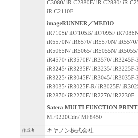
C3080/ iR C2880F/ iR C2880/ iR C2
iR C2110F
No.026294
imageRUNNER／MEDIO
iR7105i/ iR7105B/ iR7095i/ iR7086
iR6570N/ iR6570/ iR5570N/ iR5570
iR5065N/ iR5065/ iR5055N/ iR5055/
iR4570/ iR3570F/ iR3570/ iR3245F-
iR3245/ iR3235F/ iR3235/ iR3225F-
iR3225/ iR3045F/ iR3045/ iR3035F-
iR3035/ iR3025F-R/ iR3025F/ iR302
iR2870/ iR2270F/ iR2270/ iR2230F
Satera MULTI FUNCTION PRIN
MF9220Cdn/ MF8450
キヤノン株式会社
作成者