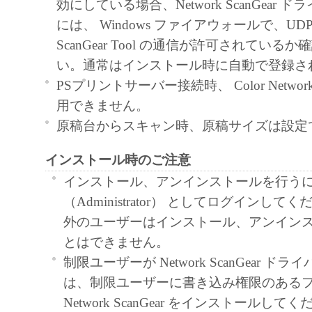
効にしている場合、Network ScanGear
と黙示たるとを問わず、本契約書によって
には、 Windows ファイアウォールで、U
るいは許諾されるものではありません。
ScanGear Tool の通信が許可されている
２．制限
い。通常はインストール時に自動で登録さ
(1) お客様は、再使用許諾、譲渡、販売、
PSプリントサーバー接続時、 Color Network S
くは貸与その他の方法により、第三者に「
用できません。
ア」を使用させることはできません。
原稿台からスキャン時、原稿サイズは設定
(2) お客様は、「本ソフトウェア」の全部
インストール時のご注意
正、改変、逆コンパイル、逆アセンブル、
エンジニアリング等することはできません
インストール、アンインストールを行う
このような行為をさせてはなりません。
（Administrator） としてログインし
３．著作権表示
外のユーザーはインストール、アンイン
お客様は、「本ソフトウェア」に含まれる
とはできません。
キヤノンのライセンサーの著作権表示を変
制限ユーザーが Network ScanGear 
しくは削除してはなりません。
は、制限ユーザーに書き込み権限のある
４．所有権
Network ScanGear をインストールして