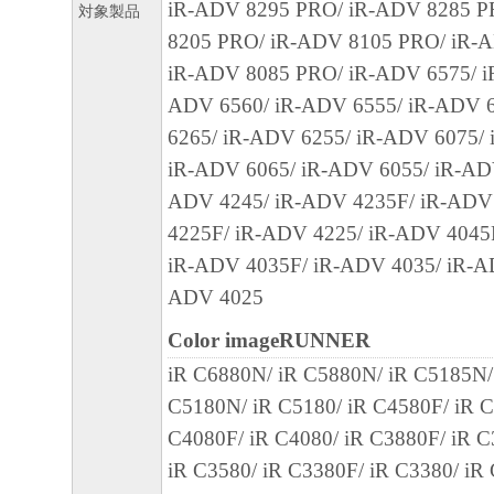
iR-ADV 8295 PRO/ iR-ADV 8285 P
対象製品
12.212 and 48 C.F.R. 227.7202-1 through 227.
8205 PRO/ iR-ADV 8105 PRO/ iR-
1995), all U.S. Government End Users shall acqu
iR-ADV 8085 PRO/ iR-ADV 6575/ i
SOFTWARE with only those rights set forth her
ADV 6560/ iR-ADV 6555/ iR-ADV 
manufacturer is Canon Inc./30-2, Shimomaruko
6265/ iR-ADV 6255/ iR-ADV 6075/
ku, Tokyo 146-8501, Japan.
iR-ADV 6065/ iR-ADV 6055/ iR-AD
本条項中で使用される"the SOFTWARE"
ADV 4245/ iR-ADV 4235F/ iR-ADV
定義される「本ソフトウェア」を意味し、
4225F/ iR-ADV 4225/ iR-ADV 4045
します。
iR-ADV 4035F/ iR-ADV 4035/ iR-A
10．分離可能性
ADV 4025
本契約書のいずれかの条項またはその一部
Color imageRUNNER
効であると決定された場合でも、その他の
iR C6880N/ iR C5880N/ iR C5185N/
効に存続するものとします。
C5180N/ iR C5180/ iR C4580F/ iR C
以 上
C4080F/ iR C4080/ iR C3880F/ iR C
iR C3580/ iR C3380F/ iR C3380/ iR
キヤノン株式会社