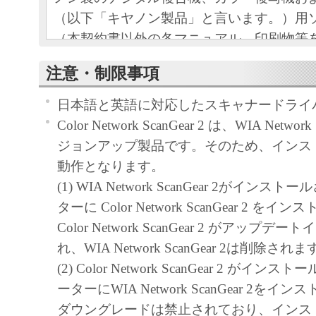
（以下「キヤノン製品」と言います。）用
（本契約書以外の各マニュアル、印刷物等
以下「本ソフトウェア」と言います。）を
注意・制限事項
めの、お客様とキヤノン株式会社（以下キ
す。）との間の契約書です。
日本語と英語に対応したスキャナードライ
お客様は、『同意』を示す下記のボタンを
Color Network ScanGear 2 は、WIA Networ
点、または「本ソフトウェア」のインスト
ジョンアップ製品です。そのため、インス
をもって、本契約書に同意したことになり
動作となります。
お客様が本契約書に同意できない場合、「
(1) WIA Network ScanGear 2がイン
ア」を使用することはできません。
ターに Color Network ScanGear 2 
１．許諾
Color Network ScanGear 2 がアップ
(1) キヤノンは、お客様が「キヤノン製品
れ、WIA Network ScanGear 2は削除され
のために、「キヤノン製品」に直接または
(2) Color Network ScanGear 2 がイ
通じ接続される複数のコンピューター（以
ーターにWIA Network ScanGear 2を
と言います。）において、「本ソフトウェ
ダウングレードは禁止されており、インス