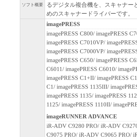
るデジタル複合機を、スキャナー
ソフト概要
の可能性について知らされていた場合でも
めのスキャナードライバーです。
(3) キヤノン、キヤノンのライセンサー、
社、キヤノンの関連会社、それらの販売代
imagePRESS
店のいずれも、「本ソフトウェア」、また
imagePRESS C800/ imagePRESS C7
ェア」の使用に起因または関連してお客様
imagePRESS C7010VP/ imagePRES
に生じたいかなる紛争についても、一切責
imagePRESS C7000VP/ imagePRESS
のとします。
imagePRESS C650/ imagePRESS C6
８．契約期間
C6011/ imagePRESS C6010/ imageP
(1) 本契約書は、お客様が、『同意』を示
imagePRESS C1+II/ imagePRESS C
クリックした時点、または「本ソフトウェ
C1/ imagePRESS 1135III/ imagePRES
ールした時点で発効し、下記(2)または(3)
imagePRESS 1135/ imagePRESS 112
まで有効に存続します。
1125/ imagePRESS 1110II/ imagePR
(2) お客様は、「本ソフトウェア」および
imageRUNNER ADVANCE
てを廃棄および消去することにより、本契
iR-ADV C9280 PRO/ iR-ADV C927
ることができます。
C9075 PRO/ iR-ADV C9065 PRO/ i