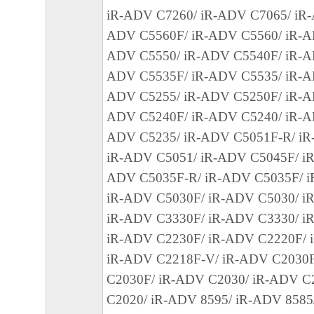
(3) お客様が本契約書のいずれかの条項に
iR-ADV C7260/ iR-ADV C7065/ iR-
契約書は直ちに終了します。
ADV C5560F/ iR-ADV C5560/ iR-A
(4) お客様は、上記(3)によって本契約書
ADV C5550/ iR-ADV C5540F/ iR-A
やかに、「本ソフトウェア」およびその複
ADV C5535F/ iR-ADV C5535/ iR-A
廃棄または消去するものとします。
ADV C5255/ iR-ADV C5250F/ iR-A
(5) 上記にかかわらず、本契約書第2条、第
ADV C5240F/ iR-ADV C5240/ iR-A
で、第8条第4項および第10条の規定は、本
ADV C5235/ iR-ADV C5051F-R/ iR
も効力を有します。
iR-ADV C5051/ iR-ADV C5045F/ iR
９．U.S. GOVERNMENT RESTRICTED RIG
ADV C5035F-R/ iR-ADV C5035F/ i
“米国政府エンドユーザー”とは、米国政府
iR-ADV C5030F/ iR-ADV C5030/ i
を意味します。もしお客様が米国政府エン
iR-ADV C3330F/ iR-ADV C3330/ i
る場合、以下の規定が適用されます ： The SOF
iR-ADV C2230F/ iR-ADV C2220F/ 
"commercial item," as that term is defined at 48
iR-ADV C2218F-V/ iR-ADV C2030
1995), consisting of "commercial computer soft
C2030F/ iR-ADV C2030/ iR-ADV C
"commercial computer software documentation," 
C2020/ iR-ADV 8595/ iR-ADV 8585
used in 48 C.F.R. 12.212 (Sept 1995). Consiste