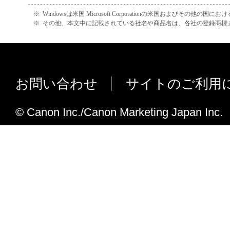
デバイスの機能追加に合わせてユーザ
※
Windowsは米国 Microsoft Corporationの米国およびその他の国
※
その他、本文中に記載されている社名や商品名は、各社の登録商標
応しました。
スキャナー選択情報などの設定情報を Wi
ーアカウント単位で保存できるように
解像度に任意の設定値を手動入力でき
お問い合わせ
サイトのご利用
た。
「フィーダーサイズ誤認識」のステー
© Canon Inc./Canon Marketing Japan Inc.
メッセージを追加しました。
Ver.2.00からVer.2.11への変更点
iR-ADV C3330/ 3320に対応しました。
imagePRESS C700Lに対応しました。
インストールセットで言語の選択に対
オフラインメッセージ上での再試行を
た。
ドライバーUIのメインウィンドウのサ