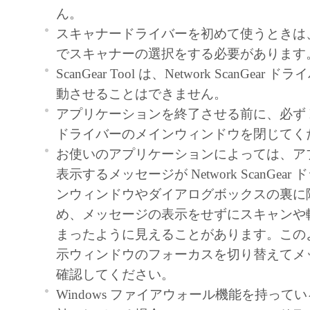
契約書においては、「本ソフトウェア」を
ん。
の記憶媒体上にインストールすること、ま
スキャナードライバーを初めて使うときは、Scan
ターにおいて表示すること、アクセスする
でスキャナーの選択をする必要があります
実行することのいずれも含むものとします
ScanGear Tool は、Network ScanGea
非独占的権利をお客様に対して許諾します
動させることはできません。
た「指定機器」にネットワークを通じて接
アプリケーションを終了させる前に、必ず Netwo
ューター上で、かかるコンピューターの使
ドライバーのメインウィンドウを閉じてく
「本ソフトウェア」を使用させることがで
お使いのアプリケーションによっては、ア
るコンピューターの使用者に本契約書上の
表示するメッセージが Network ScanGea
を遵守させるとともに、その履行に関し全
ンウィンドウやダイアログボックスの裏に
を条件とします。
め、メッセージの表示をせずにスキャンや
(2) お客様は、上記(1)に基づいて「本ソ
まったように見えることがあります。この
するためのバックアップとして、「本ソフ
示ウィンドウのフォーカスを切り替えてメ
部、複製することができます。
確認してください。
(3) 上記(1)および(2)に定める場合を除き
Windows ファイアウォール機能を持ってい
ヤノンのライセンサーのいかなる知的財産