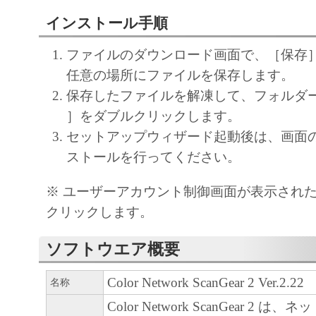
(1) 「本ソフトウェア」は、『現状のまま
諾されます。キヤノン、キヤノンのライセ
インストール手順
ンの子会社、キヤノンの関連会社、それら
ファイルのダウンロード画面で、［保存
たは販売店のいずれも、「本ソフトウェア
任意の場所にファイルを保存します。
品性および特定の目的への適合性の保証を
保存したファイルを解凍して、フォルダー内の［
保証も、明示たると黙示たるとを問わず一
］をダブルクリックします。
します。
セットアップウィザード起動後は、画面
(2) キヤノン、キヤノンのライセンサー、
ストールを行ってください。
社、キヤノンの関連会社、それらの販売代
店のいずれも、「本ソフトウェア」の使用
※ ユーザーアカウント制御画面が表示され
から生ずるいかなる損害（逸失利益および
クリックします。
または付随的な損害を含むがこれらに限定
損害を言います。）について、適用法で認
ソフトウエア概要
一切の責任を負わないものとします。たと
Color Network ScanGear 2 Ver.2.22
名称
キヤノンのライセンサー、キヤノンの子会
Color Network ScanGear 2 
関連会社、それらの販売代理店または販売