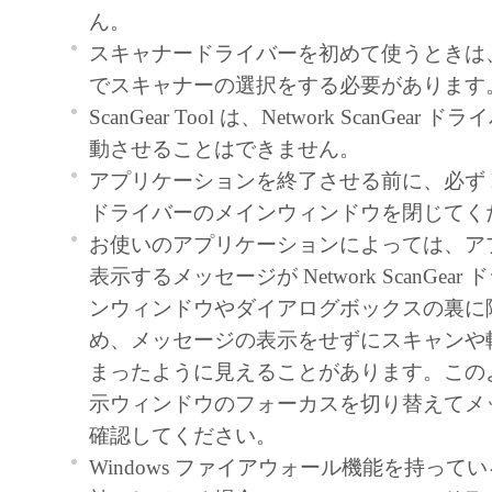
契約書においては、「本ソフトウェア」を
ん。
の記憶媒体上にインストールすること、ま
スキャナードライバーを初めて使うときは、Scan
ターにおいて表示すること、アクセスする
でスキャナーの選択をする必要があります
実行することのいずれも含むものとします
ScanGear Tool は、Network ScanGea
非独占的権利をお客様に対して許諾します
動させることはできません。
た「指定機器」にネットワークを通じて接
アプリケーションを終了させる前に、必ず Netwo
ューター上で、かかるコンピューターの使
ドライバーのメインウィンドウを閉じてく
「本ソフトウェア」を使用させることがで
お使いのアプリケーションによっては、ア
るコンピューターの使用者に本契約書上の
表示するメッセージが Network ScanGea
を遵守させるとともに、その履行に関し全
ンウィンドウやダイアログボックスの裏に
を条件とします。
め、メッセージの表示をせずにスキャンや
(2) お客様は、上記(1)に基づいて「本ソ
まったように見えることがあります。この
するためのバックアップとして、「本ソフ
示ウィンドウのフォーカスを切り替えてメ
部、複製することができます。
確認してください。
(3) 上記(1)および(2)に定める場合を除き
Windows ファイアウォール機能を持ってい
ヤノンのライセンサーのいかなる知的財産