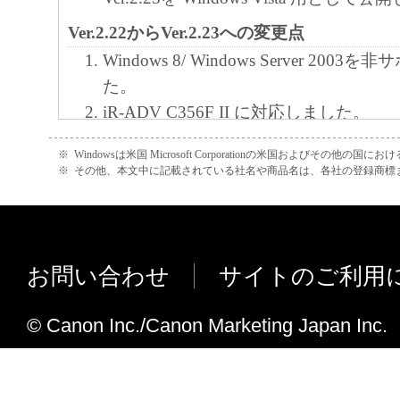
Ver.2.22からVer.2.23への変更点
Windows 8/ Windows Server 20
た。
iR-ADV C356F II に対応しました。
Ver.2.11からVer.2.22への変更点
※
Windowsは米国 Microsoft Corporationの米国およびその他の国
※
その他、本文中に記載されている社名や商品名は、各社の登録商標
iR-ADV C3530/ C3520に対応しました
iR-ADV C7580/ C7570/ C7565、iR-AD
ADV 4545/ 4535/ 4525、iR-ADV 
iR-ADV C5560/ C5550/ C5540/ C
お問い合わせ
サイトのご利用
iR-ADV 8505/ 8595/ 8585、iR-ADV 657
対応しました。
© Canon Inc./Canon Marketing Japan Inc.
imagePRESS C850/ C750/ C650/ C65、
1135III に対応しました。
Windows 10/ Windows Server 201