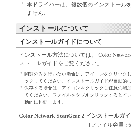
「本ソフトウェア」に係る権原および所有
本ドライバーは、複数個のインストール
によりキヤノンまたはキヤノンのライセン
ません。
す。
インストールについて
５．輸出
お客様は、日本国政府または関連する外国
インストールガイドについて
許可等を得ることなしに、「本ソフトウェ
インストール方法については、 Color Network S
は一部を、直接または間接に輸出してはな
ストールガイドをご覧ください。
６．サポートおよびアップデート
キヤノン、キヤノンの子会社、関係会社、
※
閲覧のみを行いたい場合は、アイコンをクリック
理店および販売店、並びにキヤノンのライ
ックしてください。インストールガイドが自動的
※
保存する場合は、アイコンをクリックし任意の場
客様による「本ソフトウェア」の使用を支
てください。ファイルをダブルクリックするとイ
よび「本ソフトウェア」に対してアップデ
動的に起動します。
正あるいはサポートを行うことについて、
負うものではありません。
Color Network ScanGear 2 インストールガ
７．保証の否認・免責
[ファイル容量 : 655