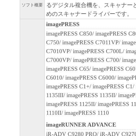
るデジタル複合機を、スキャナー
の可能性について知らされていた場合でも
ソフト概要
めのスキャナードライバーです。
(3) キヤノン、キヤノンのライセンサー、
社、キヤノンの関連会社、それらの販売代
imagePRESS
店のいずれも、「本ソフトウェア」、また
imagePRESS C850/ imagePRESS C8
ェア」の使用に起因または関連してお客様
C750/ imagePRESS C7011VP/ imag
に生じたいかなる紛争についても、一切責
C7010VP/ imagePRESS C700L/ im
のとします。
C7000VP/ imagePRESS C700/ imag
８．契約期間
imagePRESS C65/ imagePRESS C60
(1) 本契約書は、お客様が、『同意』を示
C6010/ imagePRESS C6000/ imageP
クリックした時点、または「本ソフトウェ
imagePRESS C1+/ imagePRESS C1/
ールした時点で発効し、下記(2)または(3)
1135III/ imagePRESS 1135II/ image
まで有効に存続します。
imagePRESS 1125II/ imagePRESS 1
(2) お客様は、「本ソフトウェア」および
1110II/ imagePRESS 1110
てを廃棄および消去することにより、本契
imageRUNNER ADVANCE
ることができます。
iR-ADV C9280 PRO/ iR-ADV C927