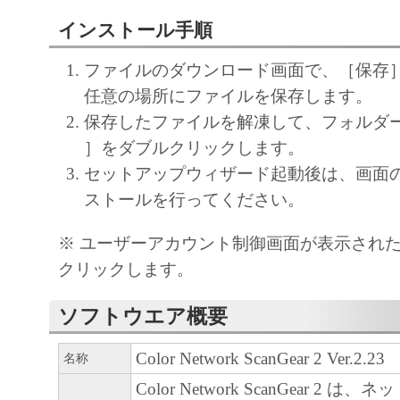
(1) 「本ソフトウェア」は、『現状のまま
諾されます。キヤノン、キヤノンのライセ
インストール手順
ンの子会社、キヤノンの関連会社、それら
ファイルのダウンロード画面で、［保存
たは販売店のいずれも、「本ソフトウェア
任意の場所にファイルを保存します。
品性および特定の目的への適合性の保証を
保存したファイルを解凍して、フォルダー内の［
保証も、明示たると黙示たるとを問わず一
］をダブルクリックします。
します。
セットアップウィザード起動後は、画面
(2) キヤノン、キヤノンのライセンサー、
ストールを行ってください。
社、キヤノンの関連会社、それらの販売代
店のいずれも、「本ソフトウェア」の使用
※ ユーザーアカウント制御画面が表示され
から生ずるいかなる損害（逸失利益および
クリックします。
または付随的な損害を含むがこれらに限定
損害を言います。）について、適用法で認
ソフトウエア概要
一切の責任を負わないものとします。たと
Color Network ScanGear 2 Ver.2.23
名称
キヤノンのライセンサー、キヤノンの子会
Color Network ScanGear 2 
関連会社、それらの販売代理店または販売