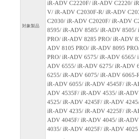
iR-ADV C2220F/ iR-ADV C2220/ i
12.212 and 48 C.F.R. 227.7202-1 through 227.
V/ iR-ADV C2030F-R/ iR-ADV C20
1995), all U.S. Government End Users shall acqu
C2030/ iR-ADV C2020F/ iR-ADV C
SOFTWARE with only those rights set forth her
対象製品
8595/ iR-ADV 8585/ iR-ADV 8505/
manufacturer is Canon Inc./30-2, Shimomaruko
PRO/ iR-ADV 8285 PRO/ iR-ADV 82
ku, Tokyo 146-8501, Japan.
ADV 8105 PRO/ iR-ADV 8095 PRO
本条項中で使用される"the SOFTWARE"
PRO/ iR-ADV 6575/ iR-ADV 6565/ 
定義される「本ソフトウェア」を意味し、
ADV 6555/ iR-ADV 6275/ iR-ADV 
します。
6255/ iR-ADV 6075/ iR-ADV 6065-
10．分離可能性
iR-ADV 6055/ iR-ADV 4545F/ iR-A
本契約書のいずれかの条項またはその一部
ADV 4535F/ iR-ADV 4535/ iR-ADV
効であると決定された場合でも、その他の
4525/ iR-ADV 4245F/ iR-ADV 4245
効に存続するものとします。
iR-ADV 4235/ iR-ADV 4225F/ iR-A
ADV 4045F/ iR-ADV 4045/ iR-ADV
以 上
4035/ iR-ADV 4025F/ iR-ADV 4025
キヤノン株式会社