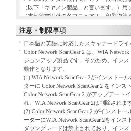
（以下「キヤノン製品」と言います。）用
（本契約書以外の各マニュアル、印刷物等
以下「本ソフトウェア」と言います。）を
注意・制限事項
めの、お客様とキヤノン株式会社（以下キ
す。）との間の契約書です。
日本語と英語に対応したスキャナードライ
お客様は、『同意』を示す下記のボタンを
Color Network ScanGear 2 は、WIA Networ
点、または「本ソフトウェア」のインスト
ジョンアップ製品です。そのため、インス
をもって、本契約書に同意したことになり
動作となります。
お客様が本契約書に同意できない場合、「
(1) WIA Network ScanGear 2がイン
ア」を使用することはできません。
ターに Color Network ScanGear 2 
１．許諾
Color Network ScanGear 2 がアップ
(1) キヤノンは、お客様が「キヤノン製品
れ、WIA Network ScanGear 2は削除され
のために、「キヤノン製品」に直接または
(2) Color Network ScanGear 2 がイ
通じ接続される複数のコンピューター（以
ーターにWIA Network ScanGear 2を
と言います。）において、「本ソフトウェ
ダウングレードは禁止されており、インス