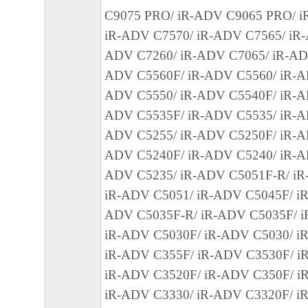
(3) お客様が本契約書のいずれかの条項に
C9075 PRO/ iR-ADV C9065 PRO/ i
契約書は直ちに終了します。
iR-ADV C7570/ iR-ADV C7565/ iR-
(4) お客様は、上記(3)によって本契約書
ADV C7260/ iR-ADV C7065/ iR-AD
やかに、「本ソフトウェア」およびその複
ADV C5560F/ iR-ADV C5560/ iR-A
廃棄または消去するものとします。
ADV C5550/ iR-ADV C5540F/ iR-A
(5) 上記にかかわらず、本契約書第2条、第
ADV C5535F/ iR-ADV C5535/ iR-A
で、第8条第4項および第10条の規定は、本
ADV C5255/ iR-ADV C5250F/ iR-A
も効力を有します。
ADV C5240F/ iR-ADV C5240/ iR-A
９．U.S. GOVERNMENT RESTRICTED RIG
ADV C5235/ iR-ADV C5051F-R/ iR
“米国政府エンドユーザー”とは、米国政府
iR-ADV C5051/ iR-ADV C5045F/ iR
を意味します。もしお客様が米国政府エン
ADV C5035F-R/ iR-ADV C5035F/ i
る場合、以下の規定が適用されます ： The SOF
iR-ADV C5030F/ iR-ADV C5030/ iR
"commercial item," as that term is defined at 48
iR-ADV C355F/ iR-ADV C3530F/ i
1995), consisting of "commercial computer soft
iR-ADV C3520F/ iR-ADV C350F/ i
"commercial computer software documentation," 
iR-ADV C3330/ iR-ADV C3320F/ i
used in 48 C.F.R. 12.212 (Sept 1995). Consiste