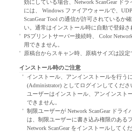
効にしている場合、Network ScanGear
と黙示たるとを問わず、本契約書によって
には、 Windows ファイアウォールで、U
るいは許諾されるものではありません。
ScanGear Tool の通信が許可されている
２．制限
い。通常はインストール時に自動で登録さ
(1) お客様は、再使用許諾、譲渡、販売、
PSプリントサーバー接続時、 Color Network S
くは貸与その他の方法により、第三者に「
用できません。
ア」を使用させることはできません。
原稿台からスキャン時、原稿サイズは設定
(2) お客様は、「本ソフトウェア」の全部
インストール時のご注意
正、改変、逆コンパイル、逆アセンブル、
エンジニアリング等することはできません
インストール、アンインストールを行う
このような行為をさせてはなりません。
(Administrator) としてログインして
３．著作権表示
ユーザーはインストール、アンインスト
お客様は、「本ソフトウェア」に含まれる
できません。
キヤノンのライセンサーの著作権表示を変
制限ユーザーが Network ScanGear 
しくは削除してはなりません。
は、制限ユーザーに書き込み権限のある
４．所有権
Network ScanGear をインストールして