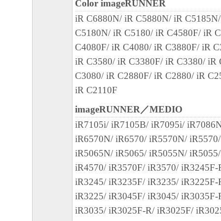
Color imageRUNNER
iR C6880N/ iR C5880N/ iR C5185N/
No.026294
C5180N/ iR C5180/ iR C4580F/ iR C
C4080F/ iR C4080/ iR C3880F/ iR C
iR C3580/ iR C3380F/ iR C3380/ iR
C3080/ iR C2880F/ iR C2880/ iR C2
iR C2110F
imageRUNNER／MEDIO
iR7105i/ iR7105B/ iR7095i/ iR7086
iR6570N/ iR6570/ iR5570N/ iR5570
iR5065N/ iR5065/ iR5055N/ iR5055/
iR4570/ iR3570F/ iR3570/ iR3245F-
iR3245/ iR3235F/ iR3235/ iR3225F-
iR3225/ iR3045F/ iR3045/ iR3035F-
iR3035/ iR3025F-R/ iR3025F/ iR302