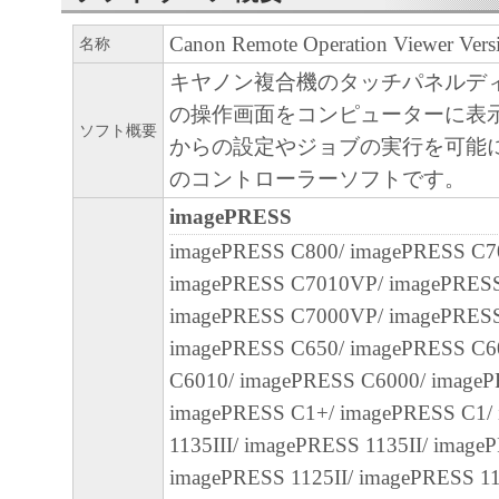
通じ接続される複数のコンピューター（以
Canon Remote Operation Viewer Versi
名称
と言います。）において、「本ソフトウェ
契約書においては、「本ソフトウェア」を
キヤノン複合機のタッチパネルデ
の記憶媒体上にインストールすること、ま
の操作画面をコンピューターに表
ソフト概要
ターにおいて表示すること、アクセスする
からの設定やジョブの実行を可能
実行することのいずれも含むものとします
のコントローラーソフトです。
非独占的権利をお客様に対して許諾します
imagePRESS
た「指定機器」にネットワークを通じて接
imagePRESS C800/ imagePRESS C7
ューター上で、かかるコンピューターの使
imagePRESS C7010VP/ imagePRES
「本ソフトウェア」を使用させることがで
imagePRESS C7000VP/ imagePRESS
るコンピューターの使用者に本契約書上の
imagePRESS C650/ imagePRESS C6
を遵守させるとともに、その履行に関し全
C6010/ imagePRESS C6000/ imageP
を条件とします。
imagePRESS C1+/ imagePRESS C1/
(2) お客様は、上記(1)に基づいて「本ソ
1135III/ imagePRESS 1135II/ image
するためのバックアップとして、「本ソフ
imagePRESS 1125II/ imagePRESS 1