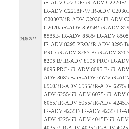
iR-ADV C2230F/ iR-ADV C2220F/ 
によりキヤノンまたはキヤノンのライセン
iR-ADV C2218F-V/ iR-ADV C2030
す。
C2030F/ iR-ADV C2030/ iR-ADV C
C2020/ iR-ADV 8595B/ iR-ADV 85
４．著作権表示
8585B/ iR-ADV 8585/ iR-ADV 8505
お客様は、「本ソフトウェア」に含まれる
対象製品
iR-ADV 8295 PRO/ iR-ADV 8295 B
キヤノンのライセンサーの著作権表示を変
PRO/ iR-ADV 8285 B/ iR-ADV 820
しくは削除してはなりません。
8205 B/ iR-ADV 8105 PRO/ iR-ADV
8095 PRO/ iR-ADV 8095 B/ iR-ADV
５．保証の否認・免責
ADV 8085 B/ iR-ADV 6575/ iR-AD
(1) 「本ソフトウェア」は、『現状のまま
6560/ iR-ADV 6555/ iR-ADV 6275/ 
諾されます。キヤノン、キヤノンのライセ
ADV 6255/ iR-ADV 6075/ iR-ADV 
ンの子会社、キヤノンの関連会社、それら
6065/ iR-ADV 6055/ iR-ADV 4245F
たは販売店のいずれも、「本ソフトウェア
iR-ADV 4235F/ iR-ADV 4235/ iR-A
品性および特定の目的への適合性の保証を
ADV 4225/ iR-ADV 4045F/ iR-ADV
保証も、明示たると黙示たるとを問わず一
4035F/ iR-ADV 4035/ iR-ADV 4025
します。