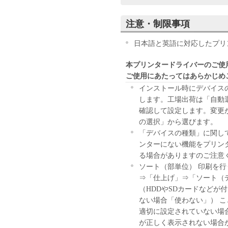
ウェア」のインストールのい
す。
注意・制限事項
お客様が本契約書に同意でき
きません。
日本語と英語に対応したプリ
１．許諾
本プリンタードライバーのご使
(1) キヤノンは、お客様が
ご使用にあたってはあらかじめ
ン製品」に直接またはネット
下「指定機器」と言います。
インストール時にデバイス
においては、「本ソフトウェ
します。工場出荷は「自動
すること、またはコンピュー
確認して設定します。変更が
しくは実行することのいずれ
の選択」から選びます。
お客様に対して許諾します。
「デバイスの種類」に関し
て接続されたコンピューター
ンターにない機能をプリン
ソフトウェア」を使用させる
る場合がありますのご注意
に本契約書上の義務および条
ソート（部単位） 印刷を
負うことを条件とします。
⇒「仕上げ」⇒「ソート（
(2) お客様は、上記(1)に
（HDDやSDカードなどが
ップとして、「本ソフトウェ
ない場合「使わない」） こ
(3) 上記(1)および(2)
適切に設定されていない場
ーのいかなる知的財産権も、
が正しく表示されない場合