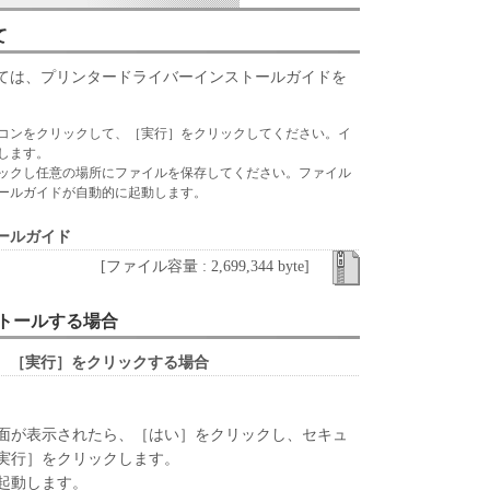
ウェア」に対してアップデート、バグの修正あるい
て、いかなる責任も負うものではありません。
て
、『現状のまま』の状態で使用許諾されます。キヤノ
ては、プリンタードライバーインストールガイドを
、キヤノンの子会社、キヤノンの関連会社、それら
いずれも、「本ソフトウェア」に関して、商品性お
コンをクリックして、［実行］をクリックしてください。イ
保証を含め、いかなる保証も、明示たると黙示たる
します。
します。
ックし任意の場所にファイルを保存してください。ファイル
ールガイドが自動的に起動します。
ライセンサー、キヤノンの子会社、キヤノンの関連会
は販売店のいずれも、「本ソフトウェア」の使用ま
ールガイド
なる損害（逸失利益およびその他の派生的または付
[ファイル容量 : 2,699,344 byte]
限定されない全ての損害を言います。）について、
切の責任を負わないものとします。たとえ、キヤノ
、キヤノンの子会社、キヤノンの関連会社、それら
ンストールする場合
かかる損害の可能性について知らされていた場合で
、［実行］をクリックする場合
ライセンサー、キヤノンの子会社、キヤノンの関連会
は販売店のいずれも、「本ソフトウェア」、または
面が表示されたら、［はい］をクリックし、セキュ
起因または関連してお客様と第三者との間に生じた
実行］をクリックします。
切責任を負わないものとします。
起動します。