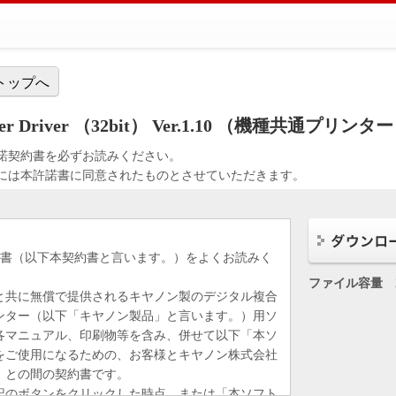
トップへ
Printer Driver （32bit） Ver.1.10 （機種共通プ
諾契約書を必ずお読みください。
には本許諾書に同意されたものとさせていただきます。
約書（以下本契約書と言います。）をよくお読みく
ファイル容量
と共に無償で提供されるキヤノン製のデジタル複合
ンター（以下「キヤノン製品」と言います。）用ソ
各マニュアル、印刷物等を含み、併せて以下「本ソ
をご使用になるための、お客様とキヤノン株式会社
）との間の契約書です。
記のボタンをクリックした時点、または「本ソフト