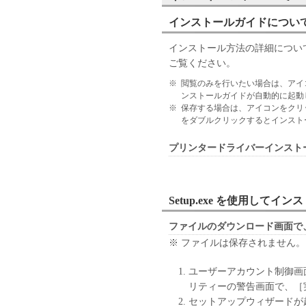
すること、および「本ソフト
はサポートを行うことについ
インストールガイドについ
７．保証の否認・免責
(1) 「本ソフトウェア」は
インストール方法の詳細につい
ン、キヤノンのライセンサー
ご覧ください。
の販売代理店または販売店の
※
閲覧のみを行いたい場合は、アイ
よび特定の目的への適合性の
ンストールガイドが自動的に起動
とを問わず一切しないものと
※
保存する場合は、アイコンをクリ
をダブルクリックするとインスト
(2) キヤノン、キヤノンの
社、それらの販売代理店また
プリンタードライバーインスト
たは使用不能から生ずるいか
随的な損害を含むがこれらに
適用法で認められる限り、一
ン、キヤノンのライセンサー
Setup.exe を使用してイ
の販売代理店または販売店が
ファイルのダウンロード画面で
も同様です。
(3) キヤノン、キヤノンの
※ ファイルは保存されません。
社、それらの販売代理店また
ユーザーアカウント制御画
「本ソフトウェア」の使用に
リティーの警告画面で、［
いかなる紛争についても、一
セットアップウィザードが
８．契約期間