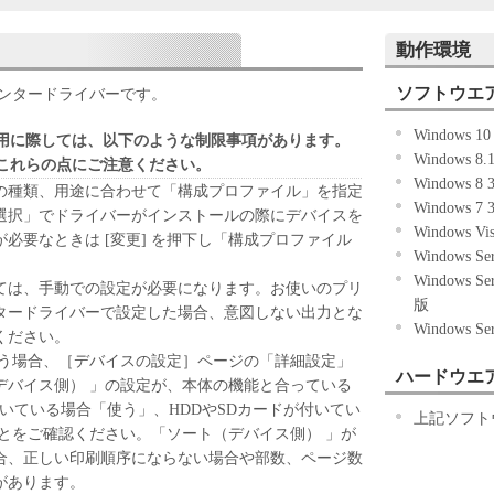
ずれかをもって、本契約書に同意したことになりま
動作環境
ない場合、「本ソフトウェア」を使用することはで
ソフトウエ
ンタードライバーです。
Windows 
用に際しては、以下のような制限事項があります。
「キヤノン製品」を利用する目的のために、「キヤノ
Windows 
これらの点にご注意ください。
ワークを通じ接続される複数のコンピューター（以
Windows 
）において、「本ソフトウェア」を使用（本契約書
の種類、用途に合わせて「構成プロファイル」を指定
Windows 
ア」をコンピューターの記憶媒体上にインストール
選択」でドライバーがインストールの際にデバイスを
Windows 
ターにおいて表示すること、アクセスすること、も
必要なときは [変更] を押下し「構成プロファイル
Windows S
も含むものとします。）するための非独占的権利を
Windows S
お客様は、また「指定機器」にネットワークを通じ
ては、手動での設定が必要になります。お使いのプリ
版
上で、かかるコンピューターの使用者に対して「本
タードライバーで設定した場合、意図しない出力とな
Windows S
ことができますが、かかるコンピューターの使用者
ください。
件を遵守させるとともに、その履行に関し全責任を
行う場合、［デバイスの設定］ページの「詳細設定」
ハードウエ
デバイス側） 」の設定が、本体の機能と合っている
基づいて「本ソフトウェア」を使用するためのバックア
付いている場合「使う」、HDDやSDカードが付いてい
上記ソフト
ア」を１部、複製することができます。
とをご確認ください。「ソート（デバイス側） 」が
に定める場合を除き、キヤノンまたはキヤノンのライセンサ
合、正しい印刷順序にならない場合や部数、ページ数
明示たると黙示たるとを問わず、本契約書によって
があります。