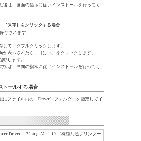
動後は、画面の指示に従いインストールを行ってく
、『同意』を示す下記のボタンをクリックした時点、
ンストールした時点で発効し、下記(2)または(3)
存続します。
、［保存］をクリックする場合
ウェア」およびその複製物のすべてを廃棄および消去
が保存されます。
終了させることができます。
ずれかの条項に違反した場合、本契約書は直ちに終了
存して、ダブルクリックします。
面が表示されたら、［はい］をクリックします。
よって本契約書が終了した場合、速やかに、「本ソフト
起動します。
すべてを廃棄または消去するものとします。
動後は、画面の指示に従いインストールを行ってく
約書第2条、第4条から第7条まで、第8条第4項および
終了後も効力を有します。
RICTED RIGHTS NOTICE
ンストールする場合
は、米国政府の機関また団体を意味します。もしお
である場合、以下の規定が適用されます ： The
にファイル内の［Driver］フォルダーを指定してイ
" as that term is defined at 48 C.F.R. 2.101 (Oct
l computer software" and "commercial computer
 terms are used in 48 C.F.R. 12.212 (Sept 1995).
2 and 48 C.F.R. 227.7202-1 through 227.7202-4 (June
 Users shall acquire the SOFTWARE with only those
 Printer Driver （32bit） Ver.1.10 （機種共通プリンター
ufacturer is Canon Inc./30-2, Shimomaruko 3-chome,