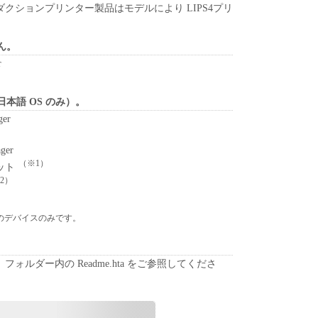
れるものではありません。
クションプリンター製品はモデルにより LIPS4プリ
、譲渡、販売、頒布、リースもしくは貸与その他の方
ん。
トウェア」を使用させることはできません。
r
ウェア」の全部または一部を修正、改変、逆コンパイ
バースエンジニアリング等することはできません。
をさせてはなりません。
本語 OS のみ）。
ger
」に含まれるキヤノンまたはキヤノンのライセンサ
去しもしくは削除してはなりません。
ger
（※1）
ット
原および所有権は、その内容によりキヤノンまたは
2）
属します。
台のデバイスのみです。
関連する外国政府より必要な許可等を得ることなし
部または一部を、直接または間接に輸出してはなり
ォルダー内の Readme.hta をご参照してくださ
ート
、関係会社、それらの販売代理店および販売店、並
は、お客様による「本ソフトウェア」の使用を支援