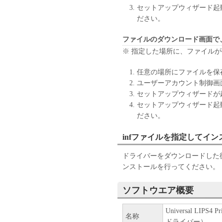
セットアップウィザード起
(1) 本契約書は、お客様が
ださい。
または「本ソフトウェア」をイ
により終了されるまで有効に
ファイルのダウンロード画面で
(2) お客様は、「本ソフト
※ 指定した場所に、ファイル
することにより、本契約書を
(3) お客様が本契約書のい
任意の場所にファイルを保
します。
ユーザーアカウント制御画
(4) お客様は、上記(3)に
セットアップウィザードが
ウェア」およびその複製物の
セットアップウィザード起
(5) 上記にかかわらず、本契
ださい。
第10条の規定は、本契約書の
９．U.S. GOVERNMENT REST
infファイルを指定してイ
“米国政府エンドユーザー”と
客様が米国政府エンドユーザー
ドライバーをダウンロードした後
SOFTWARE is a "commercial item,
ンストールを行ってください。
1995), consisting of "commercia
software documentation," as such
ソフトウエア概要
Consistent with 48 C.F.R. 12.21
1995), all U.S. Government End
Universal LIPS4
rights set forth herein. The man
名称
ドライバー）