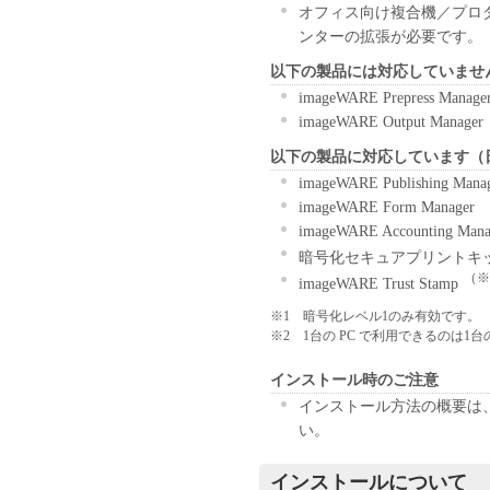
お客様に譲渡あるいは許諾さ
オフィス向け複合機／プロダ
２．制限
ンターの拡張が必要です。
(1) お客様は、再使用許諾
以下の製品には対応していませ
法により、第三者に「本ソフ
imageWARE Prepress Manage
(2) お客様は、「本ソフト
imageWARE Output Manager
ル、逆アセンブル、その他リ
また第三者にこのような行為
以下の製品に対応しています（日
３．著作権表示
imageWARE Publishing Mana
お客様は、「本ソフトウェア
imageWARE Form Manager
ーの著作権表示を変更し、除
imageWARE Accounting Mana
４．所有権
暗号化セキュアプリントキ
「本ソフトウェア」に係る権
（※
imageWARE Trust Stamp
キヤノンのライセンサーに帰
※1
暗号化レベル1のみ有効です。
５．輸出
※2
1台の PC で利用できるのは1
お客様は、日本国政府または
に、「本ソフトウェア」の全
インストール時のご注意
ません。
インストール方法の概要は、フ
６．サポートおよびアップデ
い。
キヤノン、キヤノンの子会社
びにキヤノンのライセンサー
インストールについて