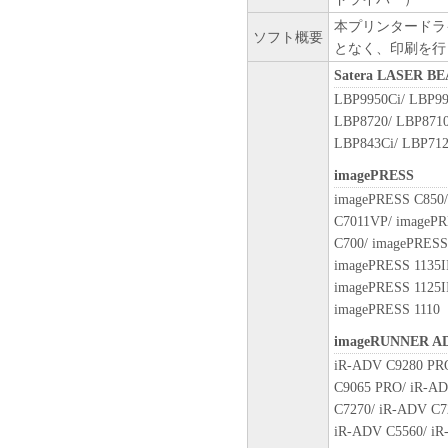
Ohta-ku, Tokyo 146-8501, Japan
本プリンタードラ
本条項中で使用される"the 
ソフト概要
となく、印刷を行
トウェア」を意味し、指し示
10．分離可能性
Satera LASER 
本契約書のいずれかの条項ま
LBP9950Ci/ LBP99
場合でも、その他の条項は完
LBP8720/ LBP8710
LBP843Ci/ LBP712
以 上
imagePRESS
imagePRESS C850/
キヤノン株式会社
C7011VP/ imageP
C700/ imagePRESS
No.026373
imagePRESS 1135II
imagePRESS 1125II
imagePRESS 1110
imageRUNNER A
iR-ADV C9280 PR
C9065 PRO/ iR-AD
C7270/ iR-ADV C7
iR-ADV C5560/ iR