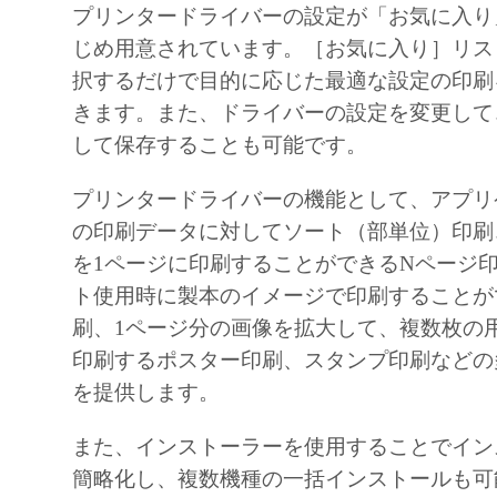
A "US Government End User" shall mean any ag
プリンタードライバーの設定が「お気に入り
the government of the United States. If you ar
じめ用意されています。［お気に入り］リス
End User, the following shall apply: The SOF
択するだけで目的に応じた最適な設定の印刷
"commercial item," as that term is defined at 48
きます。また、ドライバーの設定を変更して
(October 1995), consisting of "commercial comp
して保存することも可能です。
and "commercial computer software documentati
プリンタードライバーの機能として、アプリ
terms are used in 48 C.F.R. 12.212 (September 
の印刷データに対してソート（部単位）印刷
with 48 C.F.R. 12.212 and 48 C.F.R. 227.7202
を1ページに印刷することができるNページ
227.7202-4 (June 1995), all U.S. Government E
ト使用時に製本のイメージで印刷することが
acquire the SOFTWARE with only those rights se
刷、1ページ分の画像を拡大して、複数枚の
The manufacturer is Canon Inc./30-2, Shimoma
印刷するポスター印刷、スタンプ印刷などの
Ohta-ku, Tokyo 146-8501, Japan.
を提供します。
10. SEVERABILITY
In the event that any section hereof is declared o
また、インストーラーを使用することでイン
illegal by any court or tribunal of competent juri
簡略化し、複数機種の一括インストールも可
section shall be null and void with respect to the 