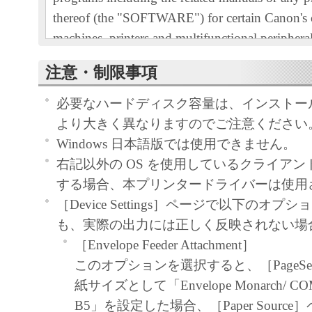
thereof (the "SOFTWARE") for certain Canon's
machines, printers and multifunctional peripheral
"Products").
注意・制限事項
READ CAREFULLY AND UNDERSTAND AL
RIGHTS AND RESTRICTIONS DESCRIBED 
必要なハードディスク容量は、インストー
AGREEMENT BEFORE INSTALLING THE 
より大きく異なりますのでご注意ください
CLICKING THE BUTTON INDICATING YO
Windows 日本語版では使用できません。
ACCEPTANCE AS STATED BELOW OR IN
右記以外の OS を使用しているクライア
SOFTWARE, YOU AGREE TO BE BOUND 
する場合、本プリンタードライバーは使用
AND CONDITIONS OF THIS AGREEMENT.
［Device Settings］ページで以下のオ
NOT AGREE TO THE FOLLOWING TERM
も、実際の出力には正しく反映されない場
CONDITIONS OF THIS AGREEMENT, DO 
［Envelope Feeder Attachment］
SOFTWARE.
このオプションを選択すると、［PageSe
1. GRANT OF LICENSE
紙サイズとして「Envelope Monarch/ COM1
Canon grants you a personal, limited and non-exc
B5」を設定した場合、［Paper Sourc