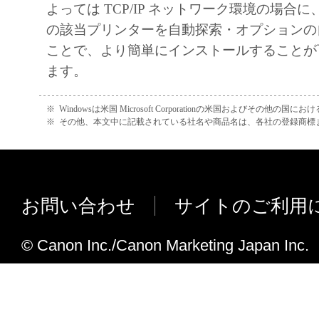
よっては TCP/IP ネットワーク環境の場合
that court or tribunal and all the remaining provi
の該当プリンターを自動探索・オプションの
remain in full force and effect.
ことで、より簡単にインストールすることが
11. ACKNOWLEDGEMENT
ます。
BY CLICKING THE BUTTON INDICATING
ACCEPTANCE AS STATED BELOW OR IN
※
Windowsは米国 Microsoft Corporationの米国およびその他の国
SOFTWARE, YOU ACKNOWLEDGE THAT 
※
その他、本文中に記載されている社名や商品名は、各社の登録商標
READ THIS AGREEMENT, UNDERSTOOD 
TO BE BOUND BY ITS TERMS AND COND
ALSO AGREE THAT THIS AGREEMENT IS
お問い合わせ
サイトのご利用
COMPLETE AND EXCLUSIVE STATEMEN
AGREEMENT BETWEEN YOU AND CANO
© Canon Inc./Canon Marketing Japan Inc.
CONCERNING THE SUBJECT MATTER H
SUPERSEDES ALL PROP OS ALS OR PRIO
AGREEMENTS, VERBAL OR WRITTEN, A
COMMUNICATIONS BETWEEN YOU AND