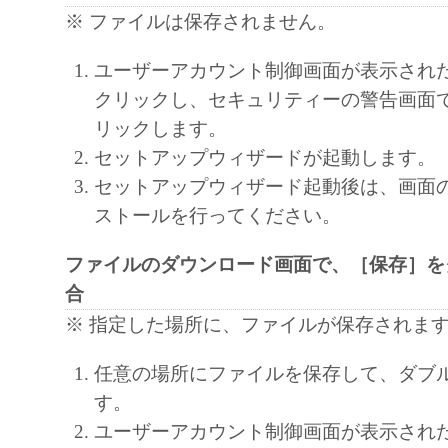
LIMITED TO THE IMPLIED WARRANTIES
※ ファイルは保存されません。
MERCHANTABILITY AND FITNESS FOR A
PURP OS E. THE ENTIRE RISK AS TO TH
ユーザーアカウント制御画面が表示され
PERFORMANCE OF THE SOFTWARE IS W
クリックし、セキュリティーの警告画面
SHOULD THE SOFTWARE PROVE DEFECT
リックします。
ASSUME THE ENTIRE C OS T OF ALL N
セットアップウィザードが起動します。
SERVICING, REPAIR OR CORRECTION. S
セットアップウィザード起動後は、画面
LEGAL JURISDICTIONS DO NOT ALLOW 
ストールを行ってください。
EXCLUSION OF IMPLIED WARRANTIES, 
EXCLUSION MAY NOT APPLY TO YOU.
ファイルのダウンロード画面で、［保存］を
THIS WARRANTY GIVES YOU SPECIFIC 
合
AND YOU MAY ALSO HAVE OTHER RIGH
※ 指定した場所に、ファイルが保存されま
VARY FROM STATE TO STATE OR JURISD
任意の場所にファイルを保存して、ダブ
JURISDICTION.
す。
NEITHER CANON, CANON'S SUBSIDIARI
ユーザーアカウント制御画面が表示され
AFFILIATES, THEIR DISTRIBUTORS, OR