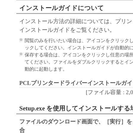
regulations of the country involved, and not to e
インストールガイドについて
export, directly or indirectly, the SOFTWARE in
インストール方法の詳細については、プリン
such laws, restrictions and regulations, or withou
インストールガイドをご覧ください。
approvals.
6. SUPPORT AND UPDATE
※
閲覧のみを行いたい場合は、アイコンをクリック
NEITHER CANON, CANON'S SUBSIDIARI
ックしてください。インストールガイドが自動的
※
保存する場合は、アイコンをクリックし任意の場
AFFILIATES, THEIR DISTRIBUTORS, OR
てください。ファイルをダブルクリックするとイ
CANON'S LICENSORS ARE RESPONSIBLE
動的に起動します。
MAINTAINING OR HELPING YOU TO USE
SOFTWARE, OR PROVIDING YOU WITH A
PCLプリンタードライバーインストールガイ
FIXES OR SUPPORT FOR THE SOFTWAR
[ファイル容量 : 2,096
7. DISCLAIMER OF WARRANTIES AND LI
[NO WARRANTY] THE SOFTWARE IS PROV
Setup.exe を使用してインストールする
WITHOUT WARRANTY OF ANY KIND, EI
ファイルのダウンロード画面で、［実行］を
EXPRESSED OR IMPLIED, INCLUDING, B
合