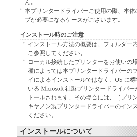
ん。
language, modify, disassemble, decompile or oth
本プリンタードライバーご使用の際、本体
engineer the SOFTWARE and you shall not have
プが必要になるケースがございます。
to do so.
インストール時のご注意
3. COPYRIGHT NOTICE
You shall not modify, remove or delete any copy
インストール方法の概要は、フォルダー内の Re
Canon or its licensors contained in the SOFTW
ご参照してください。
any copy thereof.
ローカル接続したプリンターをお使いの
4. OWNERSHIP
種によっては本プリンタードライバーの
Canon and its licensors retain in all respects the 
イによるインストールではなく、OS に
and intellectual property rights in and to the
いる Microsoft 社製プリンタードライ
as expressly provided herein, no license or right,
トールされます。その場合には、［プリ
implied, is hereby conveyed or granted by Cano
キヤノン製プリンタードライバーのイン
intellectual property of Canon and its licensors.
ください。
5. EXPORT CONTROL
インストールについて
You agree to comply with all export laws and res