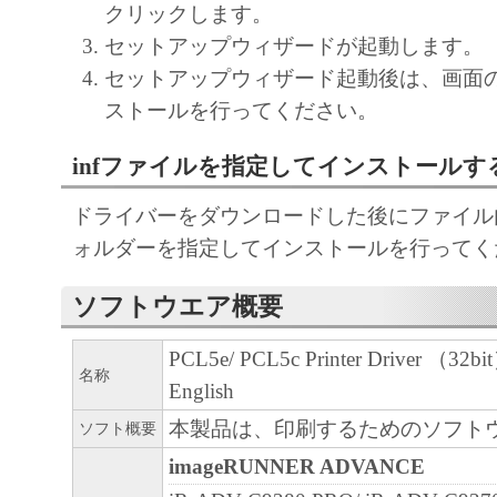
クリックします。
CANON'S LICENSORS WARRANT THAT T
セットアップウィザードが起動します。
CONTAINED IN THE SOFTWARE WILL M
セットアップウィザード起動後は、画面
REQUIREMENTS OR THAT THE OPERATI
ストールを行ってください。
SOFTWARE WILL BE UNINTERRUPTED O
FREE.
infファイルを指定してインストールす
[NO LIABILITY FOR DAMAGES] IN NO E
EITHER CANON, CANON'S SUBSIDIARIES
ドライバーをダウンロードした後にファイル内の
AFFILIATES, THEIR DISTRIBUTORS DEA
ォルダーを指定してインストールを行ってく
CANON'S LICENSORS BE LIABLE FOR 
ソフトウエア概要
WHATSOEVER (INCLUDING WITHOUT LIM
OS S OF BUSINESS PROFITS, L OS S OF 
PCL5e/ PCL5c Printer Driver （32bit
INFORMATION, L OS S OF BUSINESS IN
名称
English
OTHER COMPENSATORY, INCIDENTAL O
本製品は、印刷するためのソフト
ソフト概要
CONSEQUENTIAL DAMAGES) ARISING O
imageRUNNER ADVANCE
SOFTWARE, USE THEREOF OR INABILITY