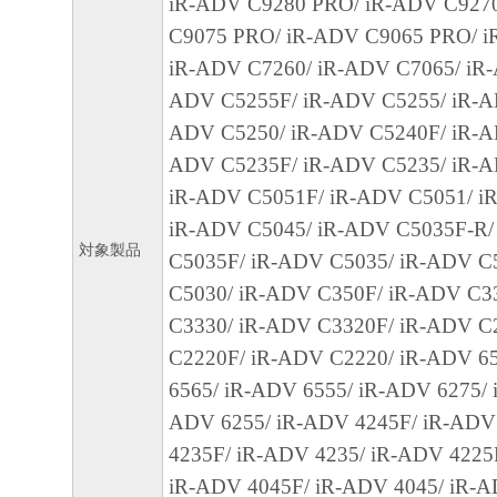
iR-ADV C9280 PRO/ iR-ADV C927
SOFTWARE EVEN IF EITHER CANON, CA
C9075 PRO/ iR-ADV C9065 PRO/ i
SUBSIDIARIES OR AFFILIATES, THEIR D
iR-ADV C7260/ iR-ADV C7065/ iR-
DEALERS OR CANON'S LICENSORS HAV
ADV C5255F/ iR-ADV C5255/ iR-A
ADVISED OF THE P OS SIBILITY OF SU
ADV C5250/ iR-ADV C5240F/ iR-A
SOME STATES OR LEGAL JURISDICTION
ADV C5235F/ iR-ADV C5235/ iR-A
ALLOW THE LIMITATION OR EXCLUSION 
iR-ADV C5051F/ iR-ADV C5051/ i
FOR INCIDENTAL OR CONSEQUENTIAL 
iR-ADV C5045/ iR-ADV C5035F-R/
PERSONAL INJURY OR DEATH RESULTI
対象製品
C5035F/ iR-ADV C5035/ iR-ADV C
NEGLIGENCE ON THE PART OF THE SELL
C5030/ iR-ADV C350F/ iR-ADV C3
ABOVE LIMITATION OR EXCLUSION MAY
C3330/ iR-ADV C3320F/ iR-ADV C
TO YOU.
C2220F/ iR-ADV C2220/ iR-ADV 6
[RELEASE OF LIABILITY] TO THE FULL
6565/ iR-ADV 6555/ iR-ADV 6275/ 
PERMITTED BY APPLICABLE LAW, YOU
ADV 6255/ iR-ADV 4245F/ iR-ADV
RELEASE CANON, CANON'S SUBSIDIARI
4235F/ iR-ADV 4235/ iR-ADV 4225
AFFILIATES, THEIR DISTRIBUTORS, DE
iR-ADV 4045F/ iR-ADV 4045/ iR-A
CANON'S LICENSORS FROM ANY AND AL