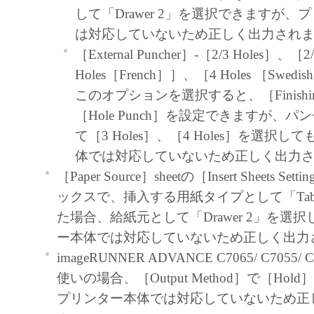
use ("use" as used herein shall include storing, lo
して「Drawer 2」を選択できますが、
accessing, executing or displaying) the SOFTWA
は対応していないため正しく出力され
use with Products only on computers directly or
［External Puncher］-［2/3 Holes］、［2/
connected to the Products (the "Designated Com
Holes［French］］、［4 Holes ［Swedi
You may allow other users of other computers c
このオプションを選択すると、［Finish
Designated Computer to use the SOFTWARE, pr
［Hole Punch］を設定できますが、
must assure that all such users shall abide by the 
て［3 Holes］、［4 Holes］を選択
Agreement and shall be subject to restrictions an
体では対応していないため正しく出力
borne by you hereunder.
［Paper Source］sheetの［Insert Sheets 
You may make one copy of the SOFTWARE sole
ックスで、挿入する用紙タイプとして「Tab 
purpose.
た場合、給紙元として「Drawer 2」を選
2. RESTRICTIONS
ー本体では対応していないため正しく出力
You shall not use the SOFTWARE except as expr
imageRUNNER ADVANCE C7065/ C7055/ C
permitted herein, and shall not assign, sublicense, 
使いの場合、［Output Method］で［Ho
loan, convey or transfer to any third party t
プリンター本体では対応していないため正
shall not alter, translate or convert to another 