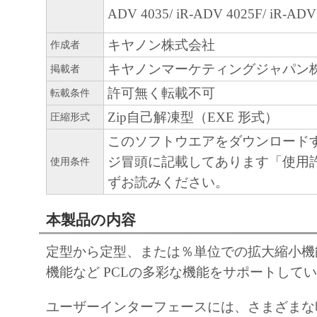
ADV 4035/ iR-ADV 4025F/ iR-ADV
ARISING FROM OR RELATED TO ALL CL
CONCERNING THE SOFTWARE OR ITS US
キヤノン株式会社
作成者
8. TERM
キヤノンマーケティングジャパン
掲載者
This Agreement is effective upon your acceptanc
許可無く転載不可
転載条件
clicking the button indicating your acceptance as
Zip自己解凍型（EXE 形式）
installing the SOFTWARE and remains in effect 
圧縮形式
You may terminate this Agreement by destroying
このソフトウエアをダウンロード
SOFTWARE including any and all copies thereo
ジ冒頭に記載してあります「使用
使用条件
This Agreement shall also terminate if you fail 
ずお読みください。
terms hereof. Upon termination of this Agreement
本製品の内容
Canon enforcing its respective legal rights, you 
promptly destroy the SOFTWARE including any 
定型から定型、または％単位での拡大縮小機
thereof. Notwithstanding the foregoing, Section
機能など PCLの多彩な機能をサポートして
11 shall survive any termination of this Agreeme
9. U.S. GOVERNMENT RESTRICTED RIGH
ユーザーインターフェースには、さまざまな