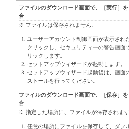
ファイルのダウンロード画面で、［実行］を
language, modify, disassemble, decompile or oth
合
engineer the SOFTWARE and you shall not have
to do so.
※ ファイルは保存されません。
3. COPYRIGHT NOTICE
ユーザーアカウント制御画面が表示され
You shall not modify, remove or delete any copy
クリックし、セキュリティーの警告画面
Canon or its licensors contained in the SOFTW
リックします。
any copy thereof.
セットアップウィザードが起動します。
4. OWNERSHIP
セットアップウィザード起動後は、画面
Canon and its licensors retain in all respects the 
ストールを行ってください。
and intellectual property rights in and to the
as expressly provided herein, no license or right,
ファイルのダウンロード画面で、［保存］を
implied, is hereby conveyed or granted by Cano
合
intellectual property of Canon and its licensors.
※ 指定した場所に、ファイルが保存されま
5. EXPORT CONTROL
You agree to comply with all export laws and res
任意の場所にファイルを保存して、ダブ