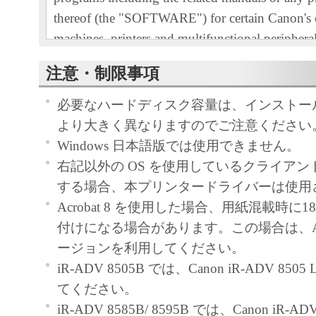
thereof (the "SOFTWARE") for certain Canon's
machines, printers and multifunctional peripheral
"Products").
注意・制限事項
READ CAREFULLY AND UNDERSTAND AL
RIGHTS AND RESTRICTIONS DESCRIBED 
必要なハードディスク容量は、インストー
AGREEMENT BEFORE INSTALLING THE 
より大きく異なりますのでご注意ください
CLICKING THE BUTTON INDICATING YO
Windows 日本語版では使用できません。
ACCEPTANCE AS STATED BELOW OR IN
右記以外の OS を使用しているクライア
SOFTWARE, YOU AGREE TO BE BOUND 
する場合、本プリンタードライバーは使用
AND CONDITIONS OF THIS AGREEMENT.
Acrobat 8 を使用した場合、用紙混載時に
NOT AGREE TO THE FOLLOWING TERM
付けになる場合があります。この場合は、Acr
CONDITIONS OF THIS AGREEMENT, DO 
ージョンを利用してください。
SOFTWARE.
iR-ADV 8505B では、Canon iR-ADV 850
1. GRANT OF LICENSE
てください。
Canon grants you a personal, limited and non-exc
iR-ADV 8585B/ 8595B では、Canon iR-ADV