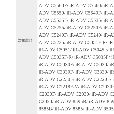
CANON'S LICENSORS WARRANT THAT T
ADV C5560F/ iR-ADV C5560/ iR-A
CONTAINED IN THE SOFTWARE WILL M
ADV C5550/ iR-ADV C5540F/ iR-A
REQUIREMENTS OR THAT THE OPERATI
ADV C5535F/ iR-ADV C5535/ iR-A
SOFTWARE WILL BE UNINTERRUPTED O
ADV C5255/ iR-ADV C5250F/ iR-A
FREE.
ADV C5240F/ iR-ADV C5240/ iR-A
対象製品
[NO LIABILITY FOR DAMAGES] IN NO E
ADV C5235/ iR-ADV C5051F-R/ iR
EITHER CANON, CANON'S SUBSIDIARIES
iR-ADV C5051/ iR-ADV C5045F/ iR
AFFILIATES, THEIR DISTRIBUTORS DEA
ADV C5035F-R/ iR-ADV C5035F/ i
CANON'S LICENSORS BE LIABLE FOR 
iR-ADV C5030F/ iR-ADV C5030/ i
WHATSOEVER (INCLUDING WITHOUT LIM
iR-ADV C3330F/ iR-ADV C3330/ i
OS S OF BUSINESS PROFITS, L OS S OF 
iR-ADV C2230F/ iR-ADV C2220F/ 
INFORMATION, L OS S OF BUSINESS IN
iR-ADV C2218F-V/ iR-ADV C2030
OTHER COMPENSATORY, INCIDENTAL O
C2030F/ iR-ADV C2030/ iR-ADV C
CONSEQUENTIAL DAMAGES) ARISING O
C2020/ iR-ADV 8595B/ iR-ADV 85
SOFTWARE, USE THEREOF OR INABILITY
8585B/ iR-ADV 8585/ iR-ADV 8505