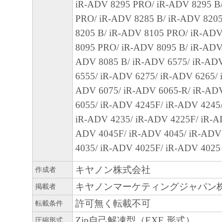
SOFTWARE EVEN IF EITHER CANON, CA
iR-ADV 8295 PRO/ iR-ADV 8295 B
SUBSIDIARIES OR AFFILIATES, THEIR D
PRO/ iR-ADV 8285 B/ iR-ADV 820
DEALERS OR CANON'S LICENSORS HAV
8205 B/ iR-ADV 8105 PRO/ iR-ADV
ADVISED OF THE P OS SIBILITY OF SU
8095 PRO/ iR-ADV 8095 B/ iR-ADV
SOME STATES OR LEGAL JURISDICTION
ADV 8085 B/ iR-ADV 6575/ iR-AD
ALLOW THE LIMITATION OR EXCLUSION 
6555/ iR-ADV 6275/ iR-ADV 6265/ 
FOR INCIDENTAL OR CONSEQUENTIAL 
ADV 6075/ iR-ADV 6065-R/ iR-AD
PERSONAL INJURY OR DEATH RESULTI
6055/ iR-ADV 4245F/ iR-ADV 4245
NEGLIGENCE ON THE PART OF THE SELL
iR-ADV 4235/ iR-ADV 4225F/ iR-A
ABOVE LIMITATION OR EXCLUSION MAY
ADV 4045F/ iR-ADV 4045/ iR-ADV
TO YOU.
4035/ iR-ADV 4025F/ iR-ADV 4025
[RELEASE OF LIABILITY] TO THE FULL
キヤノン株式会社
作成者
PERMITTED BY APPLICABLE LAW, YOU
キヤノンマーケティングジャパン
掲載者
RELEASE CANON, CANON'S SUBSIDIARI
許可無く転載不可
AFFILIATES, THEIR DISTRIBUTORS, DE
転載条件
CANON'S LICENSORS FROM ANY AND AL
Zip自己解凍型（EXE 形式）
圧縮形式