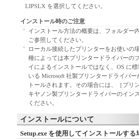
use ("use" as used herein shall include storing, lo
LIPSLX を選択してください。
accessing, executing or displaying) the SOFTWA
インストール時のご注意
use with Products only on computers directly or
connected to the Products (the "Designated Com
インストール方法の概要は、フォルダー内の Re
You may allow other users of other computers c
ご参照してください。
Designated Computer to use the SOFTWARE, pr
ローカル接続したプリンターをお使いの
must assure that all such users shall abide by the 
種によっては本プリンタードライバーの
Agreement and shall be subject to restrictions an
イによるインストールではなく、OS に
borne by you hereunder.
いる Microsoft 社製プリンタードライ
You may make one copy of the SOFTWARE sole
トールされます。その場合には、［プリ
purpose.
キヤノン製プリンタードライバーのイン
2. RESTRICTIONS
ください。
You shall not use the SOFTWARE except as expr
インストールについて
permitted herein, and shall not assign, sublicense, 
loan, convey or transfer to any third party t
Setup.exe を使用してインストールする
shall not alter, translate or convert to another 