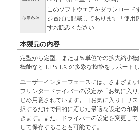
ARISING FROM OR RELATED TO ALL CL
このソフトウエアをダウンロード
CONCERNING THE SOFTWARE OR ITS US
ジ冒頭に記載してあります「使用
使用条件
8. TERM
ずお読みください。
This Agreement is effective upon your acceptanc
clicking the button indicating your acceptance as
本製品の内容
installing the SOFTWARE and remains in effect 
定型から定型、または％単位での拡大縮小機
You may terminate this Agreement by destroying
機能など LIPS LX の多彩な機能をサポー
SOFTWARE including any and all copies thereo
This Agreement shall also terminate if you fail 
ユーザーインターフェースには、さまざまな
terms hereof. Upon termination of this Agreement
プリンタードライバーの設定が「お気に入り
Canon enforcing its respective legal rights, you 
じめ用意されています。［お気に入り］リス
promptly destroy the SOFTWARE including any 
択するだけで目的に応じた最適な設定の印刷
thereof. Notwithstanding the foregoing, Section
きます。また、ドライバーの設定を変更して
11 shall survive any termination of this Agreeme
して保存することも可能です。
9. U.S. GOVERNMENT RESTRICTED RIGH