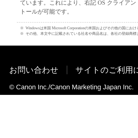
ています。これにより、右記 OS クライア
that court or tribunal and all the remaining provi
トールが可能です。
remain in full force and effect.
11. ACKNOWLEDGEMENT
※
Windowsは米国 Microsoft Corporationの米国およびその他の国
BY CLICKING THE BUTTON INDICATING
※
その他、本文中に記載されている社名や商品名は、各社の登録商標
ACCEPTANCE AS STATED BELOW OR IN
SOFTWARE, YOU ACKNOWLEDGE THAT 
READ THIS AGREEMENT, UNDERSTOOD 
お問い合わせ
サイトのご利用
TO BE BOUND BY ITS TERMS AND COND
ALSO AGREE THAT THIS AGREEMENT IS
© Canon Inc./Canon Marketing Japan Inc.
COMPLETE AND EXCLUSIVE STATEMEN
AGREEMENT BETWEEN YOU AND CANO
CONCERNING THE SUBJECT MATTER H
SUPERSEDES ALL PROP OS ALS OR PRIO
AGREEMENTS, VERBAL OR WRITTEN, A
COMMUNICATIONS BETWEEN YOU AND