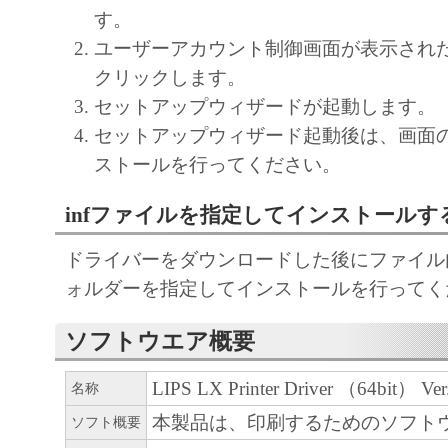
regulations of the country involved, and not to e
す。
export, directly or indirectly, the SOFTWARE in
ユーザーアカウント制御画面が表示され
such laws, restrictions and regulations, or withou
クリックします。
approvals.
セットアップウィザードが起動します。
6. SUPPORT AND UPDATE
セットアップウィザード起動後は、画面
NEITHER CANON, CANON'S SUBSIDIARI
ストールを行ってください。
AFFILIATES, THEIR DISTRIBUTORS, OR
infファイルを指定してインストールす
CANON'S LICENSORS ARE RESPONSIBLE
MAINTAINING OR HELPING YOU TO USE
ドライバーをダウンロードした後にファイル内の
SOFTWARE, OR PROVIDING YOU WITH A
ォルダーを指定してインストールを行ってく
FIXES OR SUPPORT FOR THE SOFTWAR
7. DISCLAIMER OF WARRANTIES AND LI
ソフトウエア概要
[NO WARRANTY] THE SOFTWARE IS PROV
LIPS LX Printer Driver （64bit） Ver.
名称
WITHOUT WARRANTY OF ANY KIND, EI
EXPRESSED OR IMPLIED, INCLUDING, B
本製品は、印刷するためのソフト
ソフト概要