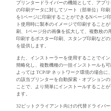
A "US Government End User" shall mean any ag
プリンタードライバーの機能として、アプリ
the government of the United States. If you ar
の印刷データに対してソート（部単位）印刷
End User, the following shall apply: The SOF
を1ページに印刷することができるNページ
"commercial item," as that term is defined at 48
ト使用時に製本のイメージで印刷することが
(October 1995), consisting of "commercial comp
刷、1ページ分の画像を拡大して、複数枚の
and "commercial computer software documentati
印刷するポスター印刷、スタンプ印刷などの
terms are used in 48 C.F.R. 12.212 (September 
を提供します。
with 48 C.F.R. 12.212 and 48 C.F.R. 227.7202
また、インストーラーを使用することでイン
227.7202-4 (June 1995), all U.S. Government E
簡略化し、複数機種の一括インストールも可
acquire the SOFTWARE with only those rights se
よっては TCP/IP ネットワーク環境の場合
The manufacturer is Canon Inc./30-2, Shimoma
の該当プリンターを自動探索・オプションの
Ohta-ku, Tokyo 146-8501, Japan.
ことで、より簡単にインストールすることが
10. SEVERABILITY
ます。
In the event that any section hereof is declared o
illegal by any court or tribunal of competent juri
32ビットクライアント向けの代替ドライバ
section shall be null and void with respect to the 