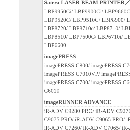
LIMITED TO THE IMPLIED WARRANTIES
Satera LASER BEAM PRINTER
MERCHANTABILITY AND FITNESS FOR A
LBP9950Ci/ LBP9900Ci/ LBP9660C
PURP OS E. THE ENTIRE RISK AS TO TH
LBP9520C/ LBP9510C/ LBP8900/ L
PERFORMANCE OF THE SOFTWARE IS W
LBP8720/ LBP8710e/ LBP8710/ LB
SHOULD THE SOFTWARE PROVE DEFECT
LBP8610/ LBP7600C/ LBP6710i/ L
ASSUME THE ENTIRE C OS T OF ALL N
LBP6600
SERVICING, REPAIR OR CORRECTION. S
imagePRESS
LEGAL JURISDICTIONS DO NOT ALLOW 
imagePRESS C800/ imagePRESS C7
EXCLUSION OF IMPLIED WARRANTIES, 
imagePRESS C7010VP/ imagePRES
EXCLUSION MAY NOT APPLY TO YOU.
imagePRESS C700/ imagePRESS C6
THIS WARRANTY GIVES YOU SPECIFIC 
C6010
AND YOU MAY ALSO HAVE OTHER RIGH
VARY FROM STATE TO STATE OR JURISD
imageRUNNER ADVANCE
JURISDICTION.
iR-ADV C9280 PRO/ iR-ADV C927
NEITHER CANON, CANON'S SUBSIDIARI
C9075 PRO/ iR-ADV C9065 PRO/ i
AFFILIATES, THEIR DISTRIBUTORS, OR
iR-ADV C7260/ iR-ADV C7065/ iR-