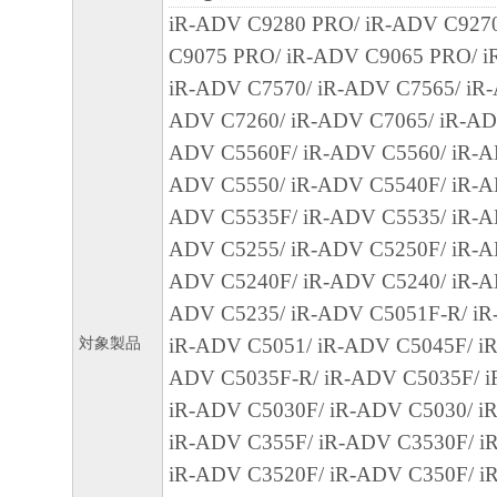
EXCLUSION OF IMPLIED WARRANTIES, 
iR-ADV C9280 PRO/ iR-ADV C927
EXCLUSION MAY NOT APPLY TO YOU.
C9075 PRO/ iR-ADV C9065 PRO/ i
THIS WARRANTY GIVES YOU SPECIFIC 
iR-ADV C7570/ iR-ADV C7565/ iR-
AND YOU MAY ALSO HAVE OTHER RIGH
ADV C7260/ iR-ADV C7065/ iR-AD
VARY FROM STATE TO STATE OR JURISD
ADV C5560F/ iR-ADV C5560/ iR-A
JURISDICTION.
ADV C5550/ iR-ADV C5540F/ iR-A
ADV C5535F/ iR-ADV C5535/ iR-A
NEITHER CANON, CANON'S SUBSIDIARI
ADV C5255/ iR-ADV C5250F/ iR-A
AFFILIATES, THEIR DISTRIBUTORS, OR
ADV C5240F/ iR-ADV C5240/ iR-A
CANON'S LICENSORS WARRANT THAT T
ADV C5235/ iR-ADV C5051F-R/ iR
CONTAINED IN THE SOFTWARE WILL M
対象製品
iR-ADV C5051/ iR-ADV C5045F/ iR
REQUIREMENTS OR THAT THE OPERATI
ADV C5035F-R/ iR-ADV C5035F/ i
SOFTWARE WILL BE UNINTERRUPTED O
iR-ADV C5030F/ iR-ADV C5030/ iR
FREE.
iR-ADV C355F/ iR-ADV C3530F/ i
[NO LIABILITY FOR DAMAGES] IN NO E
iR-ADV C3520F/ iR-ADV C350F/ i