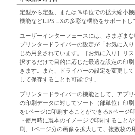
installing the SOFTWARE and remains in effect 
定型から定型、または％単位での拡大縮小機
You may terminate this Agreement by destroying
機能などLIPS LXの多彩な機能をサポート
SOFTWARE including any and all copies thereo
This Agreement shall also terminate if you fail 
ユーザーインターフェースには、さまざまな
terms hereof. Upon termination of this Agreement
プリンタードライバーの設定が「お気に入り
Canon enforcing its respective legal rights, you 
じめ用意されています。［お気に入り］リス
promptly destroy the SOFTWARE including any 
択するだけで目的に応じた最適な設定の印刷
thereof. Notwithstanding the foregoing, Section
きます。また、ドライバーの設定を変更して
11 shall survive any termination of this Agreeme
して保存することも可能です。
9. U.S. GOVERNMENT RESTRICTED RIGH
プリンタードライバーの機能として、アプリ
A "US Government End User" shall mean any ag
の印刷データに対してソート（部単位）印刷
the government of the United States. If you ar
を1ページに印刷することができるNページ
End User, the following shall apply: The SOF
ト使用時に製本のイメージで印刷することが
"commercial item," as that term is defined at 48
刷、1ページ分の画像を拡大して、複数枚の
(October 1995), consisting of "commercial comp