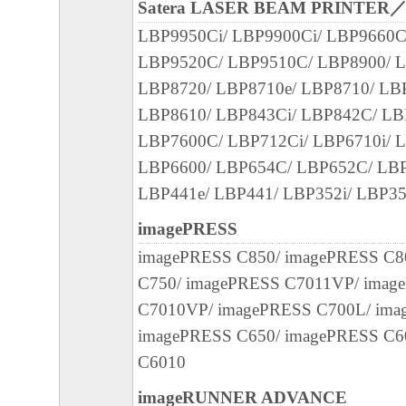
Satera LASER BEAM PRINTER
SOFTWARE, OR PROVIDING YOU WITH A
LBP9950Ci/ LBP9900Ci/ LBP9660C
FIXES OR SUPPORT FOR THE SOFTWAR
LBP9520C/ LBP9510C/ LBP8900/ L
LBP8720/ LBP8710e/ LBP8710/ LB
7. DISCLAIMER OF WARRANTIES AND LI
LBP8610/ LBP843Ci/ LBP842C/ LB
[NO WARRANTY] THE SOFTWARE IS PROV
LBP7600C/ LBP712Ci/ LBP6710i/ 
WITHOUT WARRANTY OF ANY KIND, EI
LBP6600/ LBP654C/ LBP652C/ LBP
EXPRESSED OR IMPLIED, INCLUDING, B
LBP441e/ LBP441/ LBP352i/ LBP35
LIMITED TO THE IMPLIED WARRANTIES
MERCHANTABILITY AND FITNESS FOR A
imagePRESS
PURPOSE. THE ENTIRE RISK AS TO THE
imagePRESS C850/ imagePRESS C8
PERFORMANCE OF THE SOFTWARE IS W
C750/ imagePRESS C7011VP/ imag
SHOULD THE SOFTWARE PROVE DEFECT
C7010VP/ imagePRESS C700L/ ima
ASSUME THE ENTIRE COST OF ALL NEC
imagePRESS C650/ imagePRESS C6
SERVICING, REPAIR OR CORRECTION. S
C6010
LEGAL JURISDICTIONS DO NOT ALLOW 
imageRUNNER ADVANCE