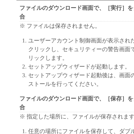
2. RESTRICTIONS
ファイルのダウンロード画面で、［実行］を
You shall not use the SOFTWARE except as expr
合
permitted herein, and shall not assign, sublicense, 
※ ファイルは保存されません。
loan, convey or transfer to any third party t
shall not alter, translate or convert to another 
ユーザーアカウント制御画面が表示され
language, modify, disassemble, decompile or oth
クリックし、セキュリティーの警告画面
engineer the SOFTWARE and you shall not have
リックします。
to do so.
セットアップウィザードが起動します。
セットアップウィザード起動後は、画面
3. COPYRIGHT NOTICE
ストールを行ってください。
You shall not modify, remove or delete any copy
Canon or its licensors contained in the SOFTW
ファイルのダウンロード画面で、［保存］を
any copy thereof.
合
※ 指定した場所に、ファイルが保存されま
4. OWNERSHIP
Canon and its licensors retain in all respects the 
任意の場所にファイルを保存して、ダブ