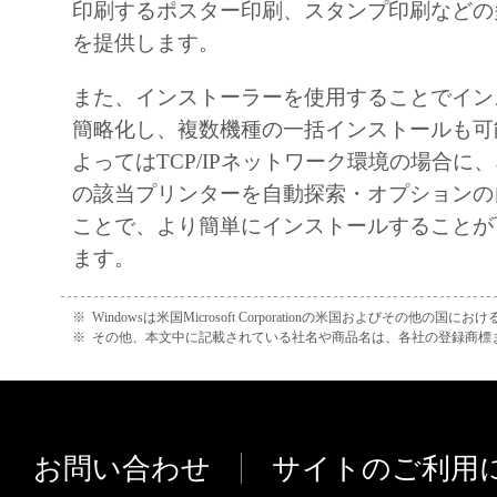
印刷するポスター印刷、スタンプ印刷などの
and "commercial computer software documentati
を提供します。
terms are used in 48 C.F.R. 12.212 (September 
with 48 C.F.R. 12.212 and 48 C.F.R. 227.7202
また、インストーラーを使用することでイン
227.7202-4 (June 1995), all U.S. Government E
簡略化し、複数機種の一括インストールも可
acquire the SOFTWARE with only those rights se
よってはTCP/IPネットワーク環境の場合に
The manufacturer is Canon Inc./30-2, Shimoma
の該当プリンターを自動探索・オプションの
Ohta-ku, Tokyo 146-8501, Japan.
ことで、より簡単にインストールすることが
ます。
10. SEVERABILITY
In the event that any section hereof is declared o
※
Windowsは米国Microsoft Corporationの米国およびその他の国
illegal by any court or tribunal of competent juri
※
その他、本文中に記載されている社名や商品名は、各社の登録商標
section shall be null and void with respect to the 
that court or tribunal and all the remaining provi
remain in full force and effect.
お問い合わせ
サイトのご利用
11. ACKNOWLEDGEMENT