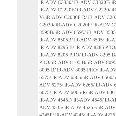
EITHER CANON, CANON'S SUBSIDIARIES
iR-ADV C3330/ iR-ADV C3320F/ i
AFFILIATES, THEIR DISTRIBUTORS DEA
iR-ADV C2220F/ iR-ADV C2220/ i
CANON'S LICENSORS BE LIABLE FOR 
V/ iR-ADV C2030F-R/ iR-ADV C20
WHATSOEVER (INCLUDING WITHOUT LI
C2030/ iR-ADV C2020F/ iR-ADV C
LOSS OF BUSINESS PROFITS, LOSS OF B
8595B/ iR-ADV 8595/ iR-ADV 8585
INFORMATION, BUSINESS INTERRUPTIO
iR-ADV 8505B/ iR-ADV 8505/ iR-
COMPENSATORY, INCIDENTAL OR CONS
iR-ADV 8295 B/ iR-ADV 8285 PRO/
DAMAGES) ARISING OUT OF THE SOFTW
iR-ADV 8205 PRO/ iR-ADV 8205 B
THEREOF OR INABILITY TO USE THE S
PRO/ iR-ADV 8105 B/ iR-ADV 809
IF EITHER CANON, CANON'S SUBSIDIAR
8095 B/ iR-ADV 8085 PRO/ iR-ADV
AFFILIATES, THEIR DISTRIBUTORS, DE
6575/ iR-ADV 6565/ iR-ADV 6560/ 
CANON'S LICENSORS HAVE BEEN ADVIS
ADV 6275/ iR-ADV 6265/ iR-ADV 
POSSIBILITY OF SUCH DAMAGES. SOME
6075/ iR-ADV 6065-R/ iR-ADV 606
LEGAL JURISDICTIONS DO NOT ALLOW 
iR-ADV 4545F/ iR-ADV 4545/ iR-A
LIMITATION OR EXCLUSION OF LIABILI
ADV 4535/ iR-ADV 4525F/ iR-ADV
INCIDENTAL OR CONSEQUENTIAL DAMA
4245F/ iR-ADV 4245/ iR-ADV 4235