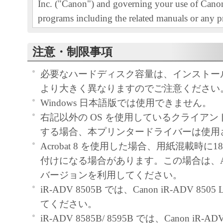
Inc. ("Canon") and governing your use of Canon
programs including the related manuals or any pr
thereof (the "SOFTWARE") for certain Canon's
machines, printers and multifunctional peripheral
注意・制限事項
"Products").
必要なハードディスク容量は、インストー
READ CAREFULLY AND UNDERSTAND AL
より大きく異なりますのでご注意ください
RIGHTS AND RESTRICTIONS DESCRIBED 
Windows 日本語版では使用できません。
AGREEMENT BEFORE INSTALLING THE 
右記以外の OS を使用しているクライア
CLICKING THE BUTTON INDICATING YO
する場合、本プリンタードライバーは使用
ACCEPTANCE AS STATED BELOW OR IN
Acrobat 8 を使用した場合、用紙混載時に
SOFTWARE, YOU AGREE TO BE BOUND 
付けになる場合があります。この場合は、Acro
AND CONDITIONS OF THIS AGREEMENT.
バージョンを利用してください。
NOT AGREE TO THE FOLLOWING TERM
iR-ADV 8505B では、Canon iR-ADV 850
CONDITIONS OF THIS AGREEMENT, DO 
てください。
SOFTWARE.
iR-ADV 8585B/ 8595B では、Canon iR-ADV