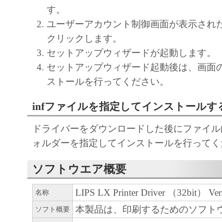
and intellectual property rights in and to the
す。
as expressly provided herein, no license or right,
ユーザーアカウント制御画面が表示され
implied, is hereby conveyed or granted by Cano
クリックします。
intellectual property of Canon and its licensors.
セットアップウィザードが起動します。
セットアップウィザード起動後は、画面
5. EXPORT CONTROL
ストールを行ってください。
You agree to comply with all export laws and res
regulations of the country involved, and not to e
infファイルを指定してインストールす
export, directly or indirectly, the SOFTWARE in
such laws, restrictions and regulations, or withou
ドライバーをダウンロードした後にファイル内の
approvals.
ォルダーを指定してインストールを行ってく
6. SUPPORT AND UPDATE
ソフトウエア概要
NEITHER CANON, CANON'S SUBSIDIARI
LIPS LX Printer Driver （32bit） Ver.
AFFILIATES, THEIR DISTRIBUTORS, OR
名称
CANON'S LICENSORS ARE RESPONSIBLE
本製品は、印刷するためのソフト
ソフト概要
MAINTAINING OR HELPING YOU TO USE