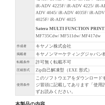
PERSONAL INJURY OR DEATH RESULTI
iR-ADV 4225F/ iR-ADV 4225/ iR-A
NEGLIGENCE ON THE PART OF THE SELL
ADV 4045/ iR-ADV 4035F/ iR-ADV
ABOVE LIMITATION OR EXCLUSION MAY
4025F/ iR-ADV 4025
TO YOU.
Satera MULTI FUNCTION PRIN
MF735Cdw/ MF511dw/ MF417dw
[RELEASE OF LIABILITY] TO THE FULL
PERMITTED BY APPLICABLE LAW, YOU
キヤノン株式会社
作成者
RELEASE CANON, CANON'S SUBSIDIARI
キヤノンマーケティングジャパン
掲載者
AFFILIATES, THEIR DISTRIBUTORS, DE
許可無く転載不可
転載条件
CANON'S LICENSORS FROM ANY AND AL
Zip自己解凍型（EXE 形式）
圧縮形式
ARISING FROM OR RELATED TO ALL CL
CONCERNING THE SOFTWARE OR ITS US
このソフトウエアをダウンロード
ジ冒頭に記載してあります「使用
使用条件
8. TERM
ずお読みください。
This Agreement is effective upon your acceptanc
clicking the button indicating your acceptance as
本製品の内容