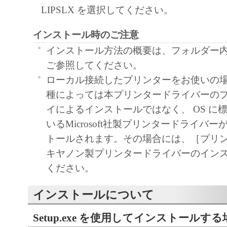
LIPSLX を選択してください。
1. GRANT OF LICENSE
Canon grants you a personal, limited and non-exc
インストール時のご注意
use ("use" as used herein shall include storing, lo
インストール方法の概要は、フォルダー内の Re
accessing, executing or displaying) the SOFTWA
ご参照してください。
use with Products only on computers directly or
ローカル接続したプリンターをお使いの
connected to the Products (the "Designated Com
種によっては本プリンタードライバーの
You may allow other users of other computers c
イによるインストールではなく、 OS に
Designated Computer to use the SOFTWARE, pr
いるMicrosoft社製プリンタードライバ
must assure that all such users shall abide by the 
トールされます。その場合には、［プリ
Agreement and shall be subject to restrictions an
キヤノン製プリンタードライバーのイン
borne by you hereunder.
ください。
You may make one copy of the SOFTWARE sole
インストールについて
purpose.
Setup.exe を使用してインストールする