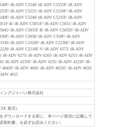
540F/ iR-ADV C5540/ iR-ADV C5535F/ iR-ADV
TION.
255F/ iR-ADV C5255/ iR-ADV C5250F/ iR-ADV
UBSIDIARIES OR AFFILIATES, THEIR
240F/ iR-ADV C5240/ iR-ADV C5235F/ iR-ADV
S NOR CANON'S LICENSORS WARRANT THAT
051F-R/ iR-ADV C5051F/ iR-ADV C5051/ iR-ADV
D IN THE SOFTWARE WILL MEET YOUR
5045/ iR-ADV C5035F-R/ iR-ADV C5035F/ iR-ADV
E OPERATION OF THE SOFTWARE WILL BE
030F/ iR-ADV C5030/ iR-ADV C350F/ iR-ADV
 FREE.
3330/ iR-ADV C3320F/ iR-ADV C2230F/ iR-ADV
2220/ iR-ADV C2218F-V/ iR-ADV 6575/ iR-ADV
ES] IN NO EVENT SHALL EITHER CANON,
5/ iR-ADV 6275/ iR-ADV 6265/ iR-ADV 6255/ iR-ADV
AFFILIATES, THEIR DISTRIBUTORS DEALERS
45/ iR-ADV 4235F/ iR-ADV 4235/ iR-ADV 4225F/ iR-
E LIABLE FOR ANY DAMAGES WHATSOEVER
 4045F/ iR-ADV 4045/ iR-ADV 4035F/ iR-ADV 4035/
ATION, LOSS OF BUSINESS PROFITS, LOSS OF
-ADV 4025
OSS OF BUSINESS INTERRUPTION OR OTHER
AL OR CONSEQUENTIAL DAMAGES) ARISING
E THEREOF OR INABILITY TO USE THE
ィングジャパン株式会社
 CANON, CANON'S SUBSIDIARIES OR
BUTORS, DEALERS OR CANON'S LICENSORS
EXE 形式）
E POSSIBILITY OF SUCH DAMAGES. SOME
をダウンロードする前に、本ページ冒頭に記載して
CTIONS DO NOT ALLOW THE LIMITATION OR
諾契約書」を必ずお読みください。
FOR INCIDENTAL OR CONSEQUENTIAL