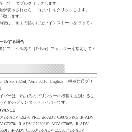
存して、ダブルクリックします。
面が表示されたら、［はい］をクリックします。
起動します。
UBSIDIARIES OR AFFILIATES, THEIR
動後は、画面の指示に従いインストールを行ってく
S NOR CANON'S LICENSORS ARE RESPONSIBLE
ING YOU TO USE THE SOFTWARE, OR
UPDATES, FIXES OR SUPPORT FOR THE
トールする場合
にファイル内の［Driver］フォルダーを指定してイ
TIES AND LIABILITY
ARE IS PROVIDED "AS IS" WITHOUT
ITHER EXPRESSED OR IMPLIED, INCLUDING,
IMPLIED WARRANTIES OF MERCHANTABILITY
ter Driver (32bit) Ver.3.02 for English （機種共通プリ
ULAR PURPOSE. THE ENTIRE RISK AS TO THE
）
E OF THE SOFTWARE IS WITH YOU. SHOULD
イバーは、出力先のプリンターの機種を区別するこ
CTIVE, YOU ASSUME THE ENTIRE COST OF
うためのプリンタードライバーです。
, REPAIR OR CORRECTION. SOME STATES OR
DVANCE
NOT ALLOW THE EXCLUSION OF IMPLIED
O/ iR-ADV C9270 PRO/ iR-ADV C9075 PRO/ iR-ADV
E EXCLUSION MAY NOT APPLY TO YOU.
V C7270/ iR-ADV C7260/ iR-ADV C7065/ iR-ADV
 SPECIFIC LEGAL RIGHTS AND YOU MAY ALSO
560F/ iR-ADV C5560/ iR-ADV C5550F/ iR-ADV
 VARY FROM STATE TO STATE OR