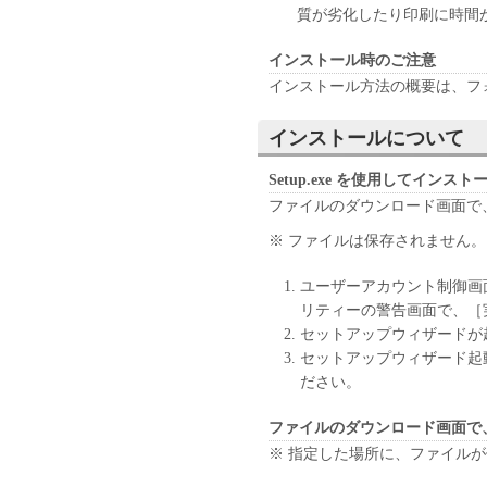
質が劣化したり印刷に時間
You shall not use the SOFTWARE 
shall not assign, sublicense, sell,
インストール時のご注意
the SOFTWARE. You shall not alt
インストール方法の概要は、フォルダ
language, modify, disassemble, 
and you shall not have any third p
インストールについて
3. COPYRIGHT NOTICE
Setup.exe を使用してインス
You shall not modify, remove or d
ファイルのダウンロード画面で
contained in the SOFTWARE, inc
※ ファイルは保存されません。
4. OWNERSHIP
Canon and its licensors retain in a
ユーザーアカウント制御画
rights in and to the SOFTWARE. E
リティーの警告画面で、［
right, express or implied, is her
セットアップウィザードが
intellectual property of Canon and
セットアップウィザード起
ださい。
5. EXPORT CONTROL
You agree to comply with all expo
ファイルのダウンロード画面で
involved, and not to export or r
※ 指定した場所に、ファイル
violation of any such laws, restri