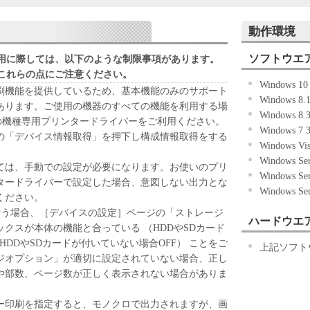
ERSTAND ALL OF THE RIGHTS AND
IN THIS AGREEMENT BEFORE INSTALLING THE
動作環境
HE BUTTON INDICATING YOUR ACCEPTANCE AS
ING THE SOFTWARE, YOU AGREE TO BE
ソフトウエ
用に際しては、以下のような制限事項があります。
CONDITIONS OF THIS AGREEMENT. IF YOU DO
これらの点にご注意ください。
Windows 1
ING TERMS AND CONDITIONS OF THIS
刷機能を提供しているため、基本機能のみのサポート
Windows 8.
THE SOFTWARE.
あります。ご使用の機器のすべての機能を利用する場
Windows 8
6などの機種専用プリンタードライバーをご利用ください。
Windows 7
の「デバイス情報取得」を押下し構成情報取得をする
ted and non-exclusive license to use ("use" as used
Windows Vi
ing, installing, accessing, executing or displaying) the
Windows Se
ては、手動での設定が必要になります。お使いのプリ
h Products only on computers directly or via network
Windows Se
タードライバーで設定した場合、意図しない出力とな
Designated Computer").
Windows Se
ください。
her computers connected to your Designated Computer to
行う場合、［デバイスの設定］ページの「ストレージ
you must assure that all such users shall abide by the
ハードウエ
クスが本体の機能と合っている （HDDやSDカード
 be subject to restrictions and obligations borne by you
HDDやSDカードが付いていない場合OFF） ことをご
上記ソフト
ジオプション」が適切に設定されていない場合、正し
や部数、ページ数が正しく表示されない場合がありま
OFTWARE solely for a back-up purpose.
ー印刷を指定すると、モノクロで出力されますが、画