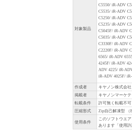
C5550/ iR-ADV C5
JURISDICTION TO JURISDIC
C5535/ iR-ADV C5
NEITHER CANON, CANON'S S
C5250/ iR-ADV C5
DISTRIBUTORS, OR DEALER
C5235/ iR-ADV C5
対象製品
THE FUNCTIONS CONTAINE
C5045F/ iR-ADV C
REQUIREMENTS OR THAT TH
C5035/ iR-ADV C5
UNINTERRUPTED OR ERROR
C3330F/ iR-ADV C
C2220F/ iR-ADV C
[NO LIABILITY FOR DAMAG
6565/ iR-ADV 655
CANON'S SUBSIDIARIES OR 
4245F/ iR-ADV 42
OR CANON'S LICENSORS B
ADV 4225/ iR-ADV
(INCLUDING WITHOUT LIMIT
iR-ADV 4025F/ iR
BUSINESS INFORMATION, L
作成者
キヤノン株式会社
COMPENSATORY, INCIDENT
OUT OF THE SOFTWARE, US
掲載者
キヤノンマーケテ
SOFTWARE EVEN IF EITHER
転載条件
許可無く転載不可
AFFILIATES, THEIR DISTRI
圧縮形式
Zip自己解凍型 （
HAVE BEEN ADVISED OF TH
このソフトウエア
STATES OR LEGAL JURISDI
使用条件
あります「使用許
EXCLUSION OF LIABILITY 