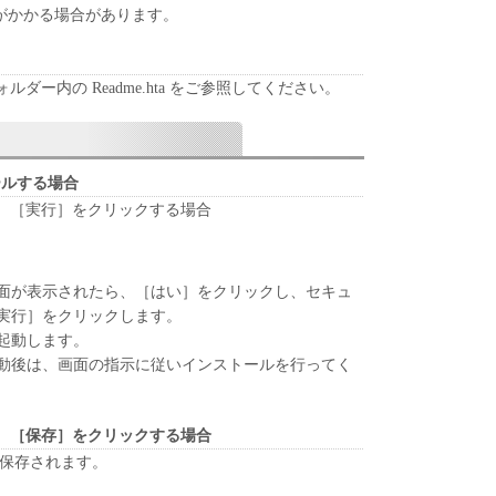
がかかる場合があります。
except as expressly granted or permitted herein, and
 rent, lease, loan, convey or transfer to any third party
er, translate or convert to another programming
ー内の Readme.hta をご参照してください。
decompile or otherwise reverse engineer the SOFTWARE
arty to do so.
トールする場合
elete any copyright notice of Canon or its licensors
、［実行］をクリックする場合
luding any copy thereof.
ll respects the title, ownership and intellectual property
面が表示されたら、［はい］をクリックし、セキュ
xcept as expressly provided herein, no license or
実行］をクリックします。
eby conveyed or granted by Canon to you for any
起動します。
 its licensors.
動後は、画面の指示に従いインストールを行ってく
rt laws and restrictions and regulations of the country
、［保存］をクリックする場合
e-export, directly or indirectly, the SOFTWARE in
が保存されます。
ctions and regulations, or without all necessary