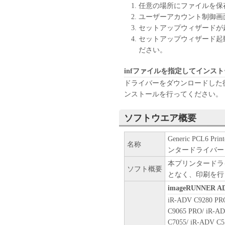
approvals.
任意の場所にファイルを保
ユーザーアカウント制御画
6. SUPPORT AND UPDATE
セットアップウィザードが
NEITHER CANON, CANON'S S
セットアップウィザード起
DISTRIBUTORS, OR DEALER
ださい。
FOR MAINTAINING OR HELP
PROVIDING YOU WITH ANY 
infファイルを指定してインス
SOFTWARE HEREUNDER.
ドライバーをダウンロードした後
ンストールを行ってください。
7. DISCLAIMER OF WARRAN
[NO WARRANTY] THE SOFTW
ソフトウエア概要
WARRANTY OF ANY KIND, E
BUT NOT LIMITED TO THE 
Generic PCL6 Prin
名称
AND FITNESS FOR A PARTIC
ンタードライバー
QUALITY AND PERFORMANC
本プリンタードラ
THE SOFTWARE PROVE DEFE
ソフト概要
となく、印刷を行
ALL NECESSARY SERVICING
imageRUNNER A
LEGAL JURISDICTIONS DO 
iR-ADV C9280 PR
WARRANTIES, SO THE ABOV
C9065 PRO/ iR-AD
THIS WARRANTY GIVES YOU
C7055/ iR-ADV C5
HAVE OTHER RIGHTS WHICH