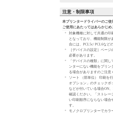
READ CAREFULLY AND UND
RESTRICTIONS DESCRIBED 
注意・制限事項
SOFTWARE. BY CLICKING T
STATED BELOW OR INSTALL
本プリンタードライバーのご使
BOUND BY THE TERMS AND 
ご使用にあたってはあらかじめ
NOT AGREE TO THE FOLLOW
対象機種に対して共通の印
AGREEMENT, DO NOT USE 
となっており、機能制限が
合には、PCL5c/ PCL
1. GRANT OF LICENSE
［デバイスの設定］ページ
Canon grants you a personal, limi
必要があります。
herein shall include storing, load
「デバイスの種類」に関し
SOFTWARE solely for the use wit
ンターにない機能をプリン
connected to the Products (the "
る場合がありますのご注意
You may allow other users of ot
ソート （部単位） 印刷を
use the SOFTWARE, provided that 
オプション」のチェックボッ
terms of this Agreement and shall
などが付いている場合ON、
hereunder.
確認ください。「ストレー
い印刷順序にならない場合
You may make one copy of the S
す。
モノクロプリンターでカラ
2. RESTRICTIONS