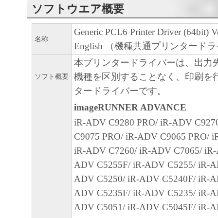
MERCHANTABILITY AND FITNESS FOR A
ソフトウエア概要
PURPOSE. THE ENTIRE RISK AS TO THE
PERFORMANCE OF THE SOFTWARE IS W
Generic PCL6 Printer Driver (64bit) V
名称
SHOULD THE SOFTWARE PROVE DEFECT
English （機種共通プリンタード
ASSUME THE ENTIRE COST OF ALL NEC
本プリンタードライバーは、出力
SERVICING, REPAIR OR CORRECTION. S
機種を区別することなく、印刷を
ソフト概要
LEGAL JURISDICTIONS DO NOT ALLOW 
タードライバーです。
EXCLUSION OF IMPLIED WARRANTIES, 
imageRUNNER ADVANCE
EXCLUSION MAY NOT APPLY TO YOU.
iR-ADV C9280 PRO/ iR-ADV C927
THIS WARRANTY GIVES YOU SPECIFIC 
C9075 PRO/ iR-ADV C9065 PRO/ i
AND YOU MAY ALSO HAVE OTHER RIGH
iR-ADV C7260/ iR-ADV C7065/ iR-
VARY FROM STATE TO STATE OR JURISD
ADV C5255F/ iR-ADV C5255/ iR-A
JURISDICTION.
ADV C5250/ iR-ADV C5240F/ iR-A
NEITHER CANON, CANON'S SUBSIDIARI
ADV C5235F/ iR-ADV C5235/ iR-A
AFFILIATES, THEIR DISTRIBUTORS, OR
ADV C5051/ iR-ADV C5045F/ iR-A
CANON'S LICENSORS WARRANT THAT T