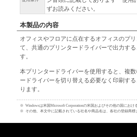
SUBSIDIARIES OR AFFILIATES, THEIR D
ずお読みください。
DEALERS OR CANON'S LICENSORS HAV
ADVISED OF THE POSSIBILITY OF SUC
本製品の内容
SOME STATES OR LEGAL JURISDICTION
ALLOW THE LIMITATION OR EXCLUSION 
オフィスやフロアに点在するオフィスのプリ
FOR INCIDENTAL OR CONSEQUENTIAL 
て、共通のプリンタードライバーで出力する
PERSONAL INJURY OR DEATH RESULTI
す。
NEGLIGENCE ON THE PART OF SELLER,
本プリンタードライバーを使用すると、複数
LIMITATION OR EXCLUSION MAY NOT A
ードライバーを切り替える必要なく印刷する
[RELEASE OF LIABILITY] TO THE FULL
ります。
PERMITTED BY APPLICABLE LAW, YOU
RELEASE CANON, CANON'S SUBSIDIARI
※
Windowsは米国Microsoft Corporationの米国およびその他の国
AFFILIATES, THEIR DISTRIBUTORS, DE
※
その他、本文中に記載されている社名や商品名は、各社の登録商標
CANON'S LICENSORS FROM ANY AND AL
ARISING FROM OR RELATED TO ALL CL
CONCERNING THE SOFTWARE OR ITS US