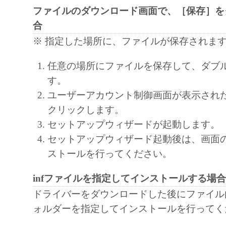
export, directly or indirectly, the Software in vi
ファイルのダウンロード画面で、［保存］を
laws, restrictions and regulations, or without all
合
approvals.
※ 指定した場所に、ファイルが保存されま
6. NO SUPPORT
任意の場所にファイルを保存して、ダブ
NEITHER CANON, CANON'S SUBSIDIARI
す。
AFFILIATES, THEIR DISTRIBUTORS, OR
ユーザーアカウント制御画面が表示され
CANON'S LICENSORS ARE RESPONSIBLE
クリックします。
MAINTAINING OR HELPING YOU TO USE
セットアップウィザードが起動します。
SOFTWARE. NO UPDATES, FIXES OR SUP
セットアップウィザード起動後は、画面
BE MADE AVAILABLE FOR THE SOFTWA
ストールを行ってください。
7. NO WARRANTY AND DISCLAIMER OF
[NO WARRANTY] THE SOFTWARE IS PROV
infファイルを指定してインストールする場合
WITHOUT WARRANTY OF ANY KIND, EI
ドライバーをダウンロードした後にファイル内の
EXPRESSED OR IMPLIED, INCLUDING, B
ォルダーを指定してインストールを行ってく
LIMITED TO THE IMPLIED WARRANTIES