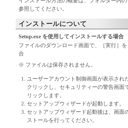
インストール方法の概要は、フォルダー内の Read
modify, disassemble, decompile or otherwise rev
参照してください。
Software and you shall not have any third party 
インストールについて
3. COPYRIGHT NOTICE
You shall not modify, remove or delete any copy
Setup.exe を使用してインストールする場合
Canon or its licensors contained in the Software
ファイルのダウンロード画面で、［実行］を
copy thereof.
合
4. OWNERSHIP
※ ファイルは保存されません。
Canon and its licensors retain in all respects the 
and intellectual property rights in and to the Sof
ユーザーアカウント制御画面が表示され
expressly provided herein, no license or right, e
クリックし、セキュリティーの警告画面
is hereby conveyed or granted by Canon to you 
リックします。
intellectual property of Canon and its licensors.
セットアップウィザードが起動します。
5. EXPORT RESTRICTION
セットアップウィザード起動後は、画面
You agree to comply with all export laws and res
ストールを行ってください。
regulations of the country involved, and not to e