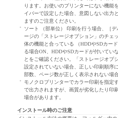
use ("use" as used herein shall include storing, lo
ります。お使いのプリンターにない機能
accessing, executing or displaying) the Software 
イバーで設定した場合、意図しない出力
with Products only on computers directly or via
ますのご注意ください。
connected to the Products (the "Designated Com
ソート （部単位） 印刷を行う場合、［
You may allow other users of other computers c
ージの「ストレージオプション」のチェ
Designated Computer to use the Software, provi
体の機能と合っている （HDDやSDカー
assure that all such users shall abide by the terms
る場合ON、HDDやSDカードが付いていな
Agreement and shall be subject to restrictions an
とをご確認ください。「ストレージオプ
borne by you hereunder.
設定されていない場合、正しい印刷順序
You may make one copy of the Software solely 
部数、ページ数が正しく表示されない場
purpose.
モノクロプリンターでカラー印刷を指定
2. RESTRICTIONS
で出力されますが、画質が劣化したり印
You shall not use the Software except as express
場合があります。
permitted herein, and shall not assign, sublicense, 
loan, convey or transfer to any third party the S
インストール時のご注意
not alter, translate or convert to another progr