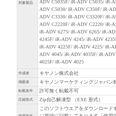
ADV C5035F/ iR-ADV C5035/ iR-A
対象製品
CONTAINED IN THE SOFTWARE WILL M
ADV C5030/ iR-ADV C350F/ iR-AD
REQUIREMENTS OR THAT THE OPERATI
ADV C3330/ iR-ADV C3320F/ iR-A
SOFTWARE WILL BE UNINTERRUPTED O
ADV C2220F/ iR-ADV C2220/ iR-
FREE.
iR-ADV 6275/ iR-ADV 6265/ iR-AD
[NO LIABILITY FOR DAMAGES] IN NO E
4245F/ iR-ADV 4245/ iR-ADV 4235
EITHER CANON, CANON'S SUBSIDIARIES
iR-ADV 4225F/ iR-ADV 4225/ iR-A
AFFILIATES, THEIR DISTRIBUTORS DEA
ADV 4045/ iR-ADV 4035F/ iR-ADV
CANON'S LICENSORS BE LIABLE FOR 
4025F/ iR-ADV 4025
WHATSOEVER (INCLUDING WITHOUT LI
LOSS OF BUSINESS PROFITS, LOSS OF B
キヤノン株式会社
作成者
INFORMATION, LOSS OF BUSINESS INT
キヤノンマーケティングジャパン
掲載者
OTHER COMPENSATORY, INCIDENTAL O
許可無く転載不可
転載条件
CONSEQUENTIAL DAMAGES) ARISING O
Zip自己解凍型 （EXE 形式）
圧縮形式
SOFTWARE, USE THEREOF OR INABILITY
このソフトウエアをダウンロード
SOFTWARE EVEN IF EITHER CANON, CA
ジ冒頭に記載してあります「使用
使用条件