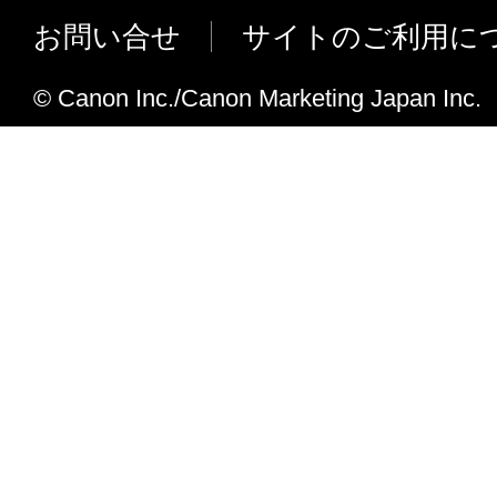
8. TERM
お問い合せ
サイトのご利用に
This Agreement is effective upon your acceptanc
clicking the button indicating your acceptance as
© Canon Inc./Canon Marketing Japan Inc.
installing the Software and remains in effect unt
may terminate this Agreement by destroying the
including any and all copies thereof.
This Agreement shall also terminate if you fail 
terms hereof. Upon termination of this Agreement
Canon enforcing its respective legal rights, you 
promptly destroy the Software including any and
thereof. Notwithstanding the foregoing, Section
11 shall survive any termination of this Agreeme
9. U.S. GOVERNMENT RESTRICTED RIGH
The Software is a "commercial item," as that term
C.F.R. 2.101 (October 1995), consisting of "co