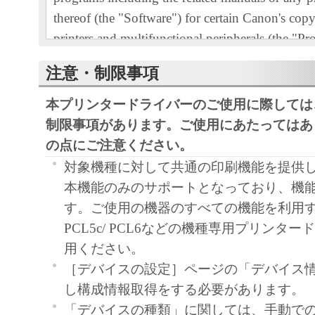
thereof (the "Software") for certain Canon's cop
printers and multifunctional peripherals (the "Pr
READ CAREFULLY AND UNDERSTAND AL
注意・制限事項
RIGHTS AND RESTRICTIONS DESCRIBED 
AGREEMENT BEFORE INSTALLING THE 
本プリンタードライバーのご使用に際しては
CLICKING THE BUTTON INDICATING YO
制限事項があります。ご使用にあたってはあ
ACCEPTANCE AS STATED BELOW OR IN
の点にご注意ください。
SOFTWARE, YOU AGREE TO BE BOUND 
対象機種に対して共通の印刷機能を提供
AND CONDITIONS OF THIS AGREEMENT.
本機能のみのサポートとなっており、機
NOT AGREE TO THE FOLLOWING TERM
す。ご使用の機器のすべての機能を利用
CONDITIONS OF THIS AGREEMENT, DO 
PCL5c/ PCL6などの機種専用プリンタ
SOFTWARE. NO REFUND WILL BE MADE
用ください。
SOFTWARE WAS PROVIDED TO YOU AT 
［デバイスの設定］ページの「デバイス
1. GRANT OF LICENSE
し構成情報取得をする必要があります。
Canon grants you a personal, limited and non-exc
「デバイスの種類」に関しては、手動で